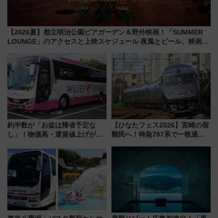
【2026夏】都立明治公園ビアガーデン＆野外映画！「SUMMER
LOUNGE」のアクセスと上映スケジュール 夜風とビール、映画を
満喫！
約半数が「お盆は帰省予定な
【ひなたフェス2026】宮崎の宿
し」！物価高・運賃値上げが財
難民へ！特急787系で一晩過ご
布を直撃、往復1万円以内なら帰
せる夜間滞在型イベント「スワ
りたいけど……【WILLER お盆
ローおひさま」が救世主に？
帰省動向調査】