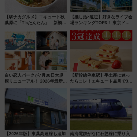
【駅ナカグルメ】エキュート秋
【推し活×遠征】好きなライブ会
葉原に「T’sたんたん」 新橋に
場ランキングTOP3！ 東京ドー
551蓬莱のDNAを継ぐ「東京豚
ムや大阪城ホールが選ばれる理
饅」、オムライス専門店「肉と
由と交通アクセス術、ライブ会
たまご」新グルメ続々登場！
場に何を求める？
【2026年8月】
白い恋人パークが7月30日大規
【新幹線停車駅】手土産に迷っ
模リニューアル！ 2026年最新の
たらコレ！エキュート品川で3年
新エリア・工場見学の見どころ
連続売上1位を獲得した定番手土
と料金・アクセスを徹底解説
産スイーツとは？
（札幌市）
【2026年版】東葉高速線も追加
南海電鉄がなにわ筋線に乗り入