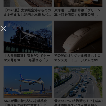
【2026夏】女満別空港からその
東海道・山陽新幹線「グリーン
まま使える！JR石北本線＆バス
車上回る個室」を報道公開 プ
乗り放題「北見・網走周遊フリ
ライベート感備えた上質な空間
ーパス」でおトクに道東観光
（8/3発売）
【大井川鐵道】着るだけでトー
初公開のオリジナル模型も！ロ
マス号もSL・ELも乗れる「フリ
マンスカーミュージアムでVSE
ーきっぷTシャツ」8月6日より
の設計秘話に迫る企画展が7月
受注販売
15日スタート
ANAが機内持ち込みを厳格化
最大45kmの大渋滞も！？お盆の
【夏休みの移動に注意！】ハン
高速道路をスイスイ乗り切る快