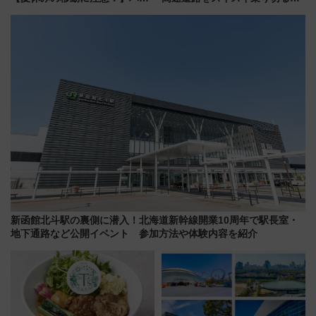
ドバッグやPCケースも対象の
適ドライブ術
「身の回り品」新サイズ制限
(40×30×20cm)おさらい
新函館北斗駅の裏側に潜入！北海道新幹線開業10周年で駅長室・
地下通路など公開イベント 参加方法や体験内容を紹介