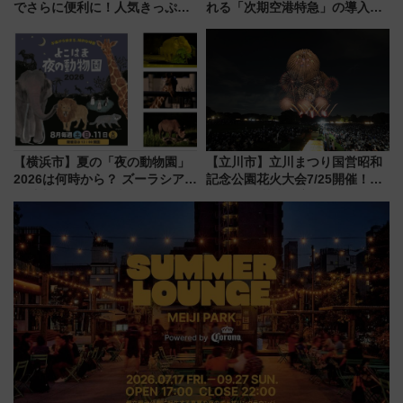
でさらに便利に！人気きっぷ
れる「次期空港特急」の導入を
「サンキューちばフリーパス」
決定！ピニンファリーナによる
今年も発売 秋・早春に千葉県を
日本初の鉄道デザイン
巡るなら使い勝手・コスパ抜群
【横浜市】夏の「夜の動物園」
【立川市】立川まつり国営昭和
2026は何時から？ ズーラシア・
記念公園花火大会7/25開催！
野毛山・金沢の電車アクセスや
5000発の花火が夜を彩る 今年は
見どころ、限定イベントを徹底
混雑に要注意、その理由は
解説！