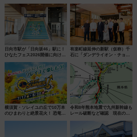
ム」開催！入場無料でスタンプ
使った穴場アクセスや臨時列
ラリーや子ども制服撮影も
車、観覧スポット情報と周辺観
光まとめ（7/28開催）
日向市駅が「日向坂46」駅に！
有楽町線延伸の新駅（仮称）千
ひなたフェス2026開催に向けJR
石に「ダンデライオン・チョコ
九州が記念きっぷや臨時列車で
レート」が出店！ 東京メトロが
全力応援 夜行列車「ドリーム
1億円出資で挑む新時代のまちづ
おひさま号」も走る
くりとは？
横須賀・ソレイユの丘で10万本
令和8年熊本地震で九州新幹線も
のひまわりと絶景花火！ 恐竜や
レール破断など確認 現在の運
ドッグプールなど三浦半島の日
転見合わせ状況と交通網への影
帰りお出かけ最新情報（2026年
響
7月17日～開催）