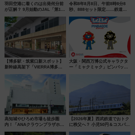
羽田空港に着くのは出発何分前
令和8年8月8日、午前8時8分8
が正解？ 9月始動のJAL「第1タ
秒、888セット限定……鉄道各
ーミナル北側サテライト」は徒
社の「8・8・8」な記念きっぷ
歩1キロ超え！ 知っておきたい
たち
変更点まとめ
【博多駅・筑紫口新スポット】
大阪・関西万博公式キャラクタ
新幹線高架下「VIERRA博多テ
ー「ミャクミャク」ピンバッジ
ラス」が9/18開業！九州初出店
新登場！関西の駅構内などで7月
など注目の全6店舗 「博多活憩
中旬発売
通り」も一新
高知城やひろめ市場も徒歩圏
【2026年夏】西武鉄道でおトク
内！「ANAクラウンプラザホテ
に秩父へ？ 小児50円＆コスパ最
ル高知」が8月開業
強きっぷで「安・近・短」な家