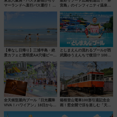
東京八重洲・バスタ新宿からサ
星野リゾート広島初進出！「界
マーランドへ直行バス運行！ お
宮島」のインフィニティ温泉と
トクな1Dayパスで夏のプールと
古式サウナ「石風呂」を大解剖
推し活を楽しもう！（2026年
宿泊料金・アクセスは？（2026
8/1～31）
年7月23日開業）
【車なし日帰り】三浦半島・絶
としまえんの流れるプールが西
景カフェと透明度AA穴場ビーチ
武園ゆうえんちで復活!? 100周
を巡る！ おトクな電車きっぷ活
年記念企画＆「春日のうん○スラ
用してストレスフリー旅へ行こ
イダー」に注目 2026年夏は所
う！
沢へ遊びに行こう
全天候型屋内プール「日光霧降
箱根登山電車100形引退記念企
VIVA！ハワイアン」18日から営
画！窓全開で涼を楽しむ「天然
業開始 小さなお子様連れのフ
クーラー体験号」と限定鉄コレ
ァミリーから大人まで幅広い世
発売