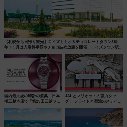
【札幌から日帰り観光】ロイズカカオ＆チョコレートタウン3周
年！ 9月は入場料半額やチョコ詰め放題を開催、ロイズタウン駅か
らのアクセスも
国内最大級の時計の祭典！日本
JALとマリオットの強力タッ
橋三越本店で「第29回三越ワー
グ！ フライトと宿泊のステイタ
ルドウォッチフェア」開幕
スマッチでFLY ON ポイントや
【2026年8月5日～25日】
上級会員資格を効率よく獲得す
る方法を解説