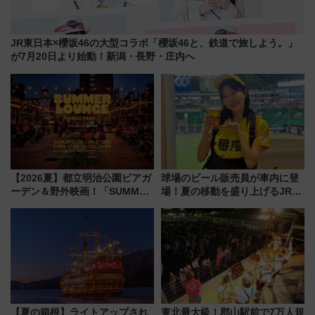
JR東日本×櫻坂46の大型コラボ「櫻坂46と、鉄道で旅しよう。」
が7月20日より始動！新潟・長野・庄内へ
【2026夏】都立明治公園ビアガ
球場のビール販売員が車内に登
ーデン＆野外映画！「SUMMER
場！夏の移動を盛り上げるJR九
LOUNGE」のアクセスと上映ス
州「ビール新幹線」7月31日・8
ケジュール 夜風とビール、映画
月7日限定 ソフトバンクホーク
を満喫！
スとコラボ
【夏の箱根】ライトアップされ
東北最大級！郡山駅前で7万人規