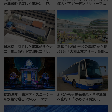
た海賊船で涼しく優雅に！芦ノ
模のビアガーデン「サマーフェ
湖花火大会にあわせた特別なク
スタ IN KORIYAMA 2026」
ルーズ
7/24-26開催！ 有料席はJRE
MALLで予約可能
日本初！引退した電車がサウナ
新駅 “手柄山平和公園駅”から徒
に！富士急行下吉田駅に「サ電
歩3分「大和工業アリーナ姫路」
（SADEN）」2026年12月開
10月開業！Novelbright公演 や
業 行き交う電車の音や振動を
大相撲巡業など 豪華イベントと
感じながら「ととのう」新感覚
アクセス
祝25周年！東京ディズニーシー
所沢から伊香保温泉・草津温泉
を水路で巡る8つのテーマポート
へ直行！「ゆめぐり所沢・川越
と限定デコレーションを解説
号」で群馬の温泉旅をもっと気
軽に 運行ダイヤ・運賃を解説