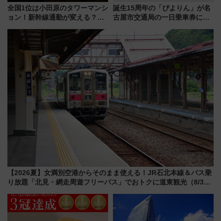
全国1位は小田原のタワーマンシ
誕生15周年の「ぴよりん」が名
ョン！新幹線通勤が変える？
古屋市交通局の一日乗車券に！
「住みたい街」の最新トレンド
東山線では貸切電車も登場【限
【新築マンション人気ランキン
定1万5000枚】
グ】
【2026夏】女満別空港からそのまま使える！JR石北本線＆バス乗
り放題「北見・網走周遊フリーパス」でおトクに道東観光（8/3発
売）