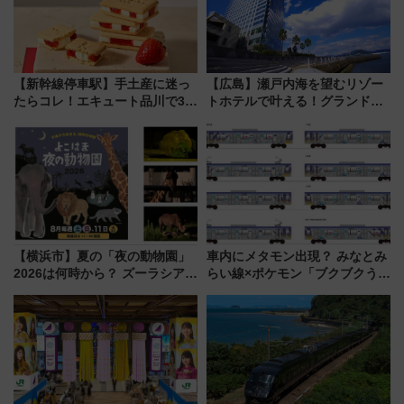
【新幹線停車駅】手土産に迷っ
【広島】瀬戸内海を望むリゾー
たらコレ！エキュート品川で3年
トホテルで叶える！グランドプ
連続売上1位を獲得した定番手土
リンスホテル広島のフォトウエ
産スイーツとは？
ディング＆カジュアルパーティ
ープラン
【横浜市】夏の「夜の動物園」
車内にメタモン出現？ みなとみ
2026は何時から？ ズーラシア・
らい線×ポケモン「ブクブクうみ
野毛山・金沢の電車アクセスや
ぞこの街」ラッピング電車が運
見どころ、限定イベントを徹底
行開始に！ この夏は直通列車で
解説！
横浜へ！