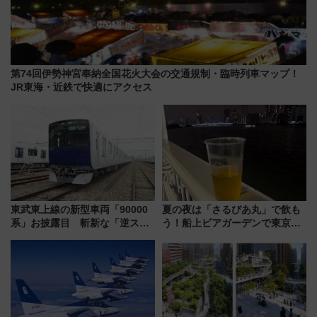
第74回伊勢神宮奉納全国花火大会の交通規制・臨時列車マップ！
JR東海・近鉄で快適にアクセス
東武東上線の新型車両「90000
夏の夜は「さるびあ丸」で飲も
系」お披露目 斬新な「逆スラ
う！船上ビアガーデンで東京湾
ント式」の先頭形状と明るく開
の夜景を眺めながら軽く一
放的な車内空間に注目、デビュ
杯……工場直送生ビールや島グ
ーは9月
ルメが美味い