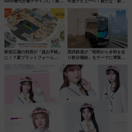
6000番代が新デザインに！産学
年度デビューへ！新たな「新幹
連携で描く瀬戸内の波模様 運
線専用検測車」の性能を徹底解
用は今冬から
説【JR東日本】
駅前広場の利用が「超お手軽」
西武鉄道が「昭和から令和を走
に！？新プラットフォーム
り鉄分補給」をテーマに博覧会
「HirakeBA」8月3日始動、ス
を実施！くすのきホールで8月
マホで簡単申請 物販や演奏会な
14日から 新車両「トキイロ」体
どに【JR東日本】
験ブースも アクセスや申込方法
を解説