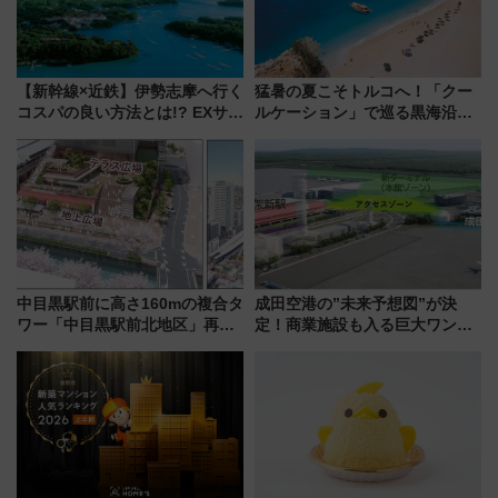
【新幹線×近鉄】伊勢志摩へ行く
猛暑の夏こそトルコへ！「クー
コスパの良い方法とは!? EXサー
ルケーション」で巡る黒海沿岸
ビス限定「近鉄伊勢志摩フリー
やエーゲ海の避暑リゾート 関
パス」の購入方法と紙版・デジ
連検索数が前年比237％増、ナ
タル版の違いを解説
ショジオも認める『2026年に訪
れるべき世界の旅先』
中目黒駅前に高さ160mの複合タ
成田空港の”未来予想図”が決
ワー「中目黒駅前北地区」再開
定！商業施設も入る巨大ワンタ
発の全貌
ーミナル、京成の高架新駅整備
で新型特急が品川･羽田とを結
ぶ！ JR空港駅は2面3線化！