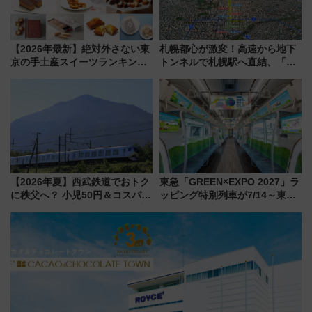
【2026年最新】絶対外さない東
札幌都心が激変！高速から地下
京の手土産スイーツランキング
トンネルで札幌駅へ直結、「創
TOP10！帰省のお土産選びに迷
成川通都心アクセス道路」が7月
ったら
から本格着工、延長4.8km整備
事業の全貌
【2026年夏】西武鉄道でおトク
東急「GREEN×EXPO 2027」ラ
に秩父へ？ 小児50円＆コスパ最
ッピング特別列車が7/14～東
強きっぷで「安・近・短」な家
横・田園都市・目黒線でデビュ
族旅行！ 深夜の正丸トンネル探
ー！ 注目の編成やデザインまと
検や特急ラビューも
め