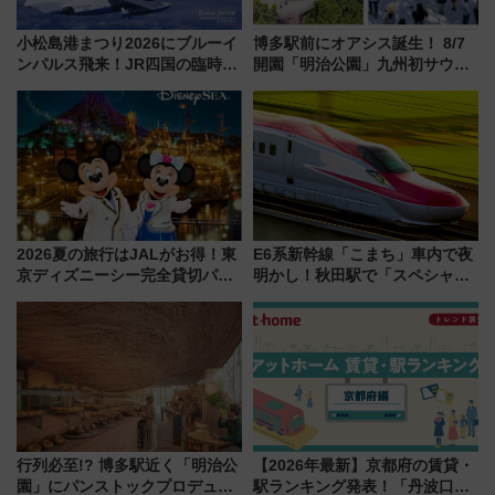
小松島港まつり2026にブルーイ
博多駅前にオアシス誕生！ 8/7
ンパルス飛来！JR四国の臨時ダ
開園「明治公園」九州初サウナ
イヤや駐車場予約を徹底解説
TOTOPAや日本一のピザなど絶
品グルメ登場で駅前の過ごし方
はどう変わる？
2026夏の旅行はJALがお得！東
E6系新幹線「こまち」車内で夜
京ディズニーシー完全貸切パー
明かし！秋田駅で「スペシャル
ティー招待券が当たるキャンペ
ナイト」8月開催、料金や予約方
ーン始まる 条件は「夏の国内
法は？
線に2回搭乗」
行列必至!? 博多駅近く「明治公
【2026年最新】京都府の賃貸・
園」にパンストックプロデュー
駅ランキング発表！「丹波口」