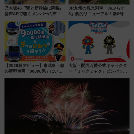
乃木坂46〝駅と新幹線に降臨〟
JR九州の観光列車「36ぷらす
音声ARで響くメンバーの声「真
3」劇的リニューアル！新6号車
夏の全国ツアー2026」
“1〜2名用グリーン個室”と曜日
別 “プレミアムランチ”導入･ル
ートや価格など解説
【2026秋デビュー】東武東上線
大阪・関西万博公式キャラクタ
の新型車両「90000系」にいち
ー「ミャクミャク」ピンバッジ
早く乗れる！ 8/11開催の小学生
新登場！関西の駅構内などで7月
向け先行試乗会でキッズアンバ
中旬発売
サダーになろう