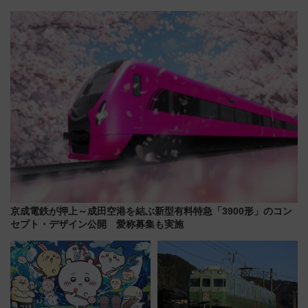
スの新業態『Land Bageri』8/7
の大躍進と「西大路」人気の理
オープン 秋からはビストロ営業
由は？
も！
京成電鉄が押上～成田空港を結ぶ新型有料特急「3900形」のコン
セプト・デザイン公開 愛称募集も実施