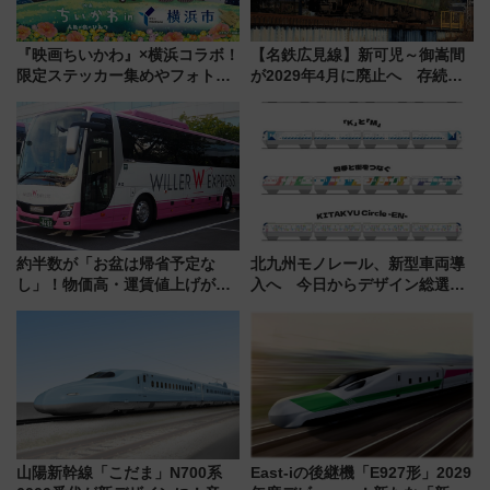
『映画ちいかわ』×横浜コラボ！
【名鉄広見線】新可児～御嵩間
限定ステッカー集めやフォトス
が2029年4月に廃止へ 存続協
ポット、特別花火でみなとみら
議終了で100年の歴史に幕
いを満喫しよう（花火鑑賞会応
募は7/12まで！）
約半数が「お盆は帰省予定な
北九州モノレール、新型車両導
し」！物価高・運賃値上げが財
入へ 今日からデザイン総選挙
布を直撃、往復1万円以内なら帰
始まる
りたいけど……【WILLER お盆
帰省動向調査】
山陽新幹線「こだま」N700系
East-iの後継機「E927形」2029