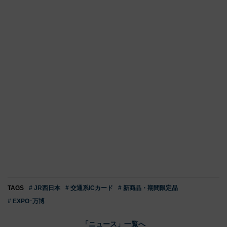
TAGS
# JR西日本
# 交通系ICカード
# 新商品・期間限定品
# EXPO･万博
「ニュース」一覧へ