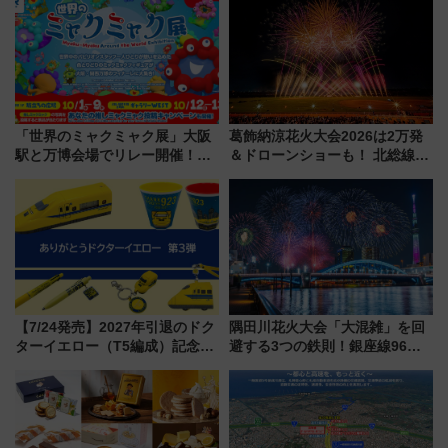
「世界のミャクミャク展」大阪
葛飾納涼花火大会2026は2万発
駅と万博会場でリレー開催！世
＆ドローンショーも！ 北総線を
界に一つだけのミャクミャクに
使った穴場アクセスや臨時列
会おう、限定グッズが当たる
車、観覧スポット情報と周辺観
SNSキャンペーンも
光まとめ（7/28開催）
【7/24発売】2027年引退のドク
隅田川花火大会「大混雑」を回
ターイエロー（T5編成）記念グ
避する3つの鉄則！銀座線96本
ッズ7種が登場！ 新幹線車内放
増発･浅草線臨時ダイヤ･スカイ
送の目覚まし時計など通販・販
ツリー駅の規制まとめ 7/25開催
売店舗まとめ
（2026年）