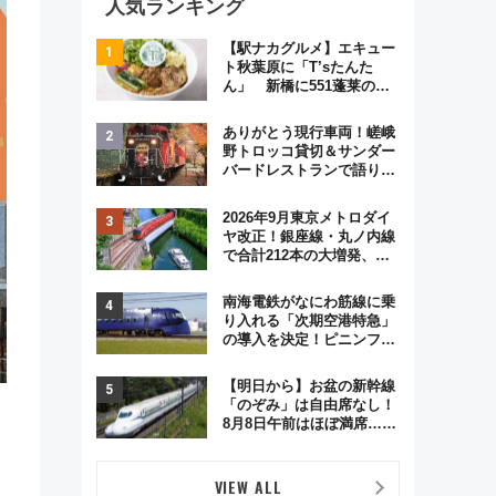
人気ランキング
【駅ナカグルメ】エキュー
ト秋葉原に「T’sたんた
ん」 新橋に551蓬莱の
DNAを継ぐ「東京豚饅」、
オムライス専門店「肉とた
ありがとう現行車両！嵯峨
まご」新グルメ続々登場！
野トロッコ貸切＆サンダー
【2026年8月】
バードレストランで語り合
う秋の京都 斉藤雪乃＆福
原トシヒロと行く！9月13
2026年9月東京メトロダイ
日「京都の鉄道満喫ツア
ヤ改正！銀座線・丸ノ内線
ー」開催
で合計212本の大増発、混
雑緩和に期待
南海電鉄がなにわ筋線に乗
り入れる「次期空港特急」
の導入を決定！ピニンファ
リーナによる日本初の鉄道
デザイン
【明日から】お盆の新幹線
「のぞみ」は自由席なし！
8月8日午前はほぼ満席…で
も数時間ズラせば空きが見
つかることも 混雑避ける
「空席」探しのコツ
VIEW ALL
ン