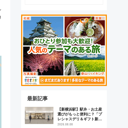
し
リ
最新記事
【新横浜駅】駅弁・お土産
選びがもっと便利に？「プ
レシャスデリ＆ギフト新横
浜」がオープン 場所や営
2026.08.08