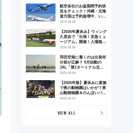
業時間・限定弁当を紹介
航空各社のお盆期間予約状
況をチェック！沖縄・北海
道方面は予約急増中、いま
から狙うべき日は？
2026.08.08
【2026年夏休み】ウィング
久里浜で「出張！京急ミュ
ージアム」開催！入場無料
でスタンプラリーや子ども
2026.08.08
制服撮影も
羽田空港に着くのは出発何
分前が正解？ 9月始動の
JAL「第1ターミナル北側
サテライト」は徒歩1キロ
2026.08.08
超え！ 知っておきたい変更
点まとめ
【2026年版】夏休みに家族
で夜の動物園はいかが？東
山動植物園＆のんほいパー
ク「ナイトZOO」開催情報
2026.08.07
VIEW ALL