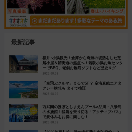
最新記事
福井･小浜観光！倉庫から奇跡の復活をした芝
居小屋＆鯖街道の起点へ！若狭小浜お魚センタ
ーでBBQ、老舗お酢店ソフトなど歴史＆グル
メ散歩
2026.08.09
「空飛ぶクルマ」まるでSF？ 空港直結エアタ
クシー構想も タイで検証
2026.08.09
西武園のほぼとしまえんプール×品川・八景島
の水族館！猛暑を乗り切る「アクティブパス」
で夏休みをお得に楽しむ！
2026.08.09