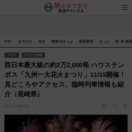
TOP
おでかけ
花火
青春18きっぷ
新型車両
きっぷ
駅･街 再
コラム
お出かけ情報
西日本最大級の約2万2,000発 ハウステン
ボス「九州一大花火まつり」11/15開催！
見どころやアクセス、臨時列車情報も紹
介（長崎県）
2025.11.08 13:11