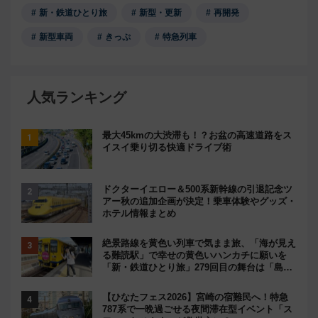
新・鉄道ひとり旅
新型・更新
再開発
新型車両
きっぷ
特急列車
人気ランキング
最大45kmの大渋滞も！？お盆の高速道路をス
イスイ乗り切る快適ドライブ術
ドクターイエロー＆500系新幹線の引退記念ツ
アー秋の追加企画が決定！乗車体験やグッズ・
ホテル情報まとめ
絶景路線を黄色い列車で気まま旅、「海が見え
る難読駅」で幸せの黄色いハンカチに願いを
「新・鉄道ひとり旅」279回目の舞台は「島原
鉄道」
【ひなたフェス2026】宮崎の宿難民へ！特急
787系で一晩過ごせる夜間滞在型イベント「ス