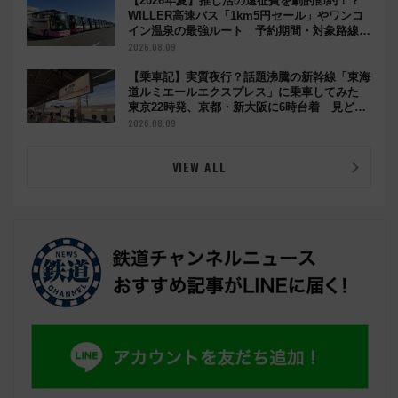
【2026年夏】推し活の遠征費を劇的節約！？
WILLER高速バス「1km5円セール」やワンコ
イン温泉の最強ルート 予約期間・対象路線ま
とめ
2026.08.09
【乗車記】実質夜行？話題沸騰の新幹線「東海
道ルミエールエクスプレス」に乗車してみた
東京22時発、京都・新大阪に6時台着 見どこ
ろは岐阜羽島の素晴らし過ぎる朝
2026.08.09
VIEW ALL