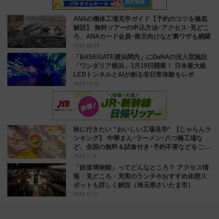
ANAの機体工場見学ガイド【予約のコツを徹底
解説】 無料ツアーの申込方法･アクセス･見どこ
ろ、ANAカード会員･株主向けなど裏ワザも網羅
2025.09.05
「BASEGATE横浜関内」にDeNAの没入型施設
「ワンダリア横浜」3月19日開業！ 日本最大級
LEDトンネルとAIが創る非日常体験をレポ
2026.03.15
秋に行きたい “おいしい工場見学“ 【じゃらんラ
ンキング】 中華まん･ラーメン･八つ橋工場な
ど、全国の無料＆試食付き･予約不要などをご紹
2025.11.12
介！
「鉄道博物館」ってどんなところ？ アクセス情
報・見どころ・充実のランチやおすすめ休憩ス
ポットも詳しく解説（埼玉県さいたま市）
2025.12.10