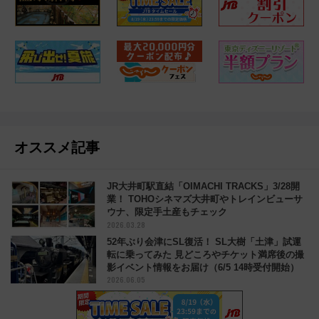
オススメ記事
JR大井町駅直結「OIMACHI TRACKS」3/28開
業！ TOHOシネマズ大井町やトレインビューサ
ウナ、限定手土産もチェック
2026.03.28
52年ぶり会津にSL復活！ SL大樹「土津」試運
転に乗ってみた 見どころやチケット満席後の撮
影イベント情報をお届け（6/5 14時受付開始）
2026.06.05