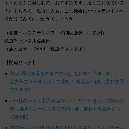
ットとともに楽しむのもおすすめです。近くにお住まいの
人はもちろん、遠方の人も、この機会にハウステンボスへ
でかけてみてはいかがでしょうか。
（画像：ハウステンボス、時刻表画像：JR九州）
鉄道チャンネル編集部
（旅と週末おでかけ！鉄道チャンネル）
【関連リンク】
佐賀･長崎を巡る冒険の旅へは 超お得な「GO QUEST
西九州フリーきっぷ」で攻略！ 新幹線･特急も乗り放題
で9,990円～
JR4社のネット予約が連携へ！エリアをまたいだ新幹線
乗り継ぎもシームレスに予約可能、旅行や出張がさら
に便利に
福岡最大級･新規28店含む69店を刷新！【イオンモール