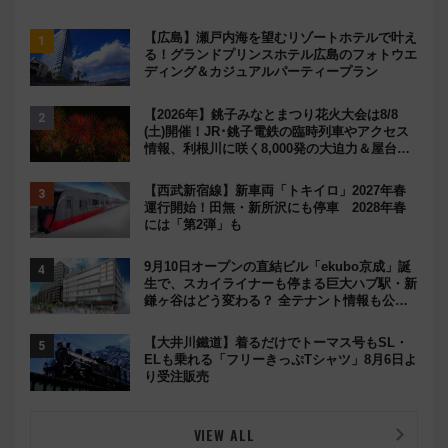
【広島】瀬戸内海を望むリゾートホテルで叶え
る！グランドプリンスホテル広島のフォトウエ
ディング＆カジュアルパーティープラン
【2026年】銚子みなとまつり花火大会は8/8
(土)開催！JR･銚子電鉄の臨時列車やアクセス
情報、利根川に咲く8,000発の大迫力＆屋台を
満喫
【西武新宿線】新車両「トキイロ」2027年春
運行開始！田無・新所沢にも停車 2028年春
には「第2弾」も
9月10日オープンの直結ビル「ekubo京成」誕
生で、スカイライナーも停まる巨大ハブ駅・新
鎌ヶ谷はどう変わる？ 全テナント情報も公
開！
【大井川鐵道】着るだけでトーマス号もSL・
ELも乗れる「フリーきっぷTシャツ」8月6日よ
り受注販売
VIEW ALL