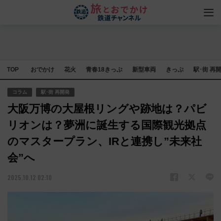
TOP
おでかけ
花火
青春18きっぷ
新型車両
きっぷ
駅･街 再
コラム
駅･街 再開発
大阪万博の大屋根リングや跡地は？パビ
リオンは？夢洲に誕生する国際観光拠点
のマスタープラン、IRと連携し”未来社
会”へ
2025.10.12 02:10