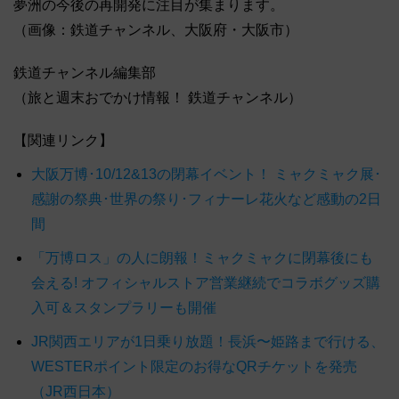
夢洲の今後の再開発に注目が集まります。
（画像：鉄道チャンネル、大阪府・大阪市）
鉄道チャンネル編集部
（旅と週末おでかけ情報！ 鉄道チャンネル）
【関連リンク】
大阪万博･10/12&13の閉幕イベント！ ミャクミャク展･
感謝の祭典･世界の祭り･フィナーレ花火など感動の2日
間
「万博ロス」の人に朗報！ミャクミャクに閉幕後にも
会える! オフィシャルストア営業継続でコラボグッズ購
入可＆スタンプラリーも開催
JR関西エリアが1日乗り放題！長浜〜姫路まで行ける、
WESTERポイント限定のお得なQRチケットを発売
（JR西日本）