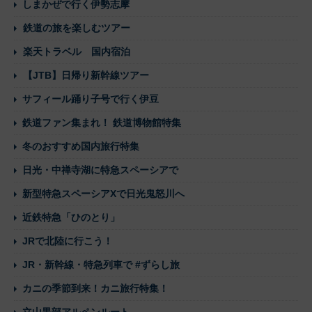
しまかぜで行く伊勢志摩
鉄道の旅を楽しむツアー
楽天トラベル 国内宿泊
【JTB】日帰り新幹線ツアー
サフィール踊り子号で行く伊豆
鉄道ファン集まれ！ 鉄道博物館特集
冬のおすすめ国内旅行特集
日光・中禅寺湖に特急スペーシアで
新型特急スペーシアXで日光鬼怒川へ
近鉄特急「ひのとり」
JRで北陸に行こう！
JR・新幹線・特急列車で #ずらし旅
カニの季節到来！カニ旅行特集！
立山黒部アルペンルート