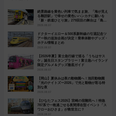
絶景路線を黄色い列車で気まま旅、「海が見え
る難読駅」で幸せの黄色いハンカチに願いを
「新・鉄道ひとり旅」279回目の舞台は「島原
鉄道」
2026.08.07
ドクターイエロー＆500系新幹線の引退記念ツ
アー秋の追加企画が決定！乗車体験やグッズ・
ホテル情報まとめ
2026.08.07
【2026年夏】富士急行線で巡る「うちはサス
ケ」誕生日スタンプラリー！富士急ハイランド
限定グルメ＆グッズ徹底ガイド
2026.08.07
【岡山】夏休みは夜の動物園へ！池田動物園
「光のナイトズー2026」で光と動物が彩る特
別な夜
2026.08.07
【ひなたフェス2026】宮崎の宿難民へ！特急
787系で一晩過ごせる夜間滞在型イベント「ス
ワローおひさま」が救世主に？
2026.08.07