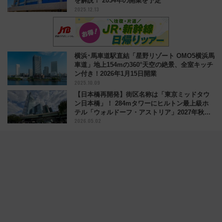
を解説！ 2034年の開業を予定
2025.12.13
横浜･馬車道駅直結「星野リゾート OMO5横浜馬
車道」地上154mの360°天空の絶景、全室キッチ
ン付き！2026年1月15日開業
2025.10.09
【日本橋再開発】街区名称は「東京ミッドタウ
ン日本橋」！ 284mタワーにヒルトン最上級ホ
テル「ウォルドーフ・アストリア」2027年秋開
2026.05.02
業へ