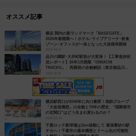
オススメ記事
横浜 関内の新ランドマーク「BASEGATE」
2026年春開業へ！ホテル･ライブアリーナ･飲食
ゾーン･オフィスが一体となった大規模再開発
2025.08.13
品川の隣駅･大井町駅前が大変身！【工事進捗状
況レポート】26年3月開業「OIMACHI
TRACKS」、再開発の全貌解説（東京都品川
2025.10.18
区）
横浜駅西口が2040年に向け劇変！相鉄グループ
「大改造構想」の全貌と70年の歴史、“国際都市
の玄関口”はどう生まれ変わるのか？
2026.03.24
千葉ロッテ新球場は1km移動して 幕張豊砂の駅
チカへ！千葉市の基本構想とドーム化の可能性