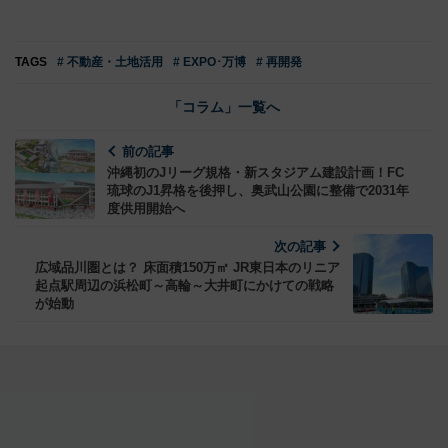
TAGS
# 不動産・土地活用
# EXPO･万博
# 再開発
「コラム」一覧へ
前の記事
沖縄初のJリーグ規格・新スタジアム建設計画！FC
琉球のJ1昇格を後押し、奥武山公園に整備で2031年
度供用開始へ
次の記事
広域品川圏とは？ 床面積150万㎡ JR東日本のリニア
起点駅周辺の浜松町～高輪～大井町にかけての戦略
が始動