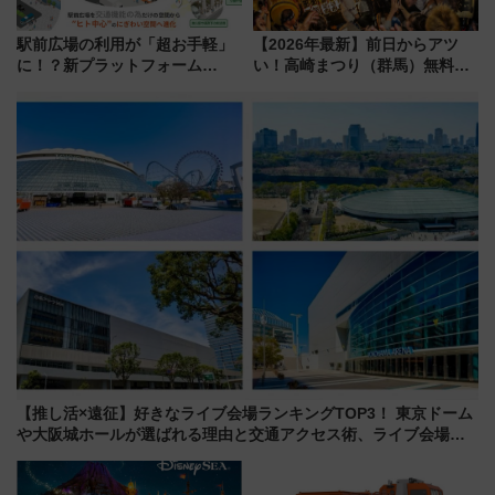
駅前広場の利用が「超お手軽」
【2026年最新】前日からアツ
に！？新プラットフォーム
い！高崎まつり（群馬）無料観
「HirakeBA」8月3日始動、ス
覧エリアから初開催100人みこ
マホで簡単申請 物販や演奏会な
しまで
どに【JR東日本】
【推し活×遠征】好きなライブ会場ランキングTOP3！ 東京ドーム
や大阪城ホールが選ばれる理由と交通アクセス術、ライブ会場に
何を求める？