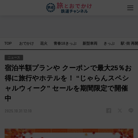
TOP
おでかけ
花火
青春18きっぷ
新型車両
きっぷ
駅･街 再
ニュース
宿泊半額プランや クーポンで最大25％お
得に旅行やホテルを！ “じゃらんスペシ
ャルウィーク” セールを期間限定で開催
中
2025.10.31 12:10