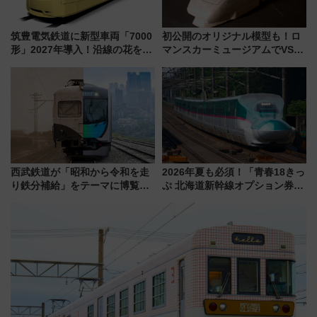
筑豊電気鉄道に新型車両「7000
初公開のオリジナル模型も！ロ
形」2027年導入！沿線の花をイ
マンスカーミュージアムでVSE
メージしたイエローを採用 車
の設計秘話に迫る企画展が7月
内は落ち着いたゆとりある空間
15日スタート
に
西武鉄道が「昭和から令和を走
2026年夏も必須！「青春18きっ
り鉄分補給」をテーマに博覧会
ぷ 北海道新幹線オプション券」
を実施！くすのきホールで8月
自動改札対応ルールと途中下車
14日から 新車両「トキイロ」体
の罠
験ブースも アクセスや申込方法
を解説