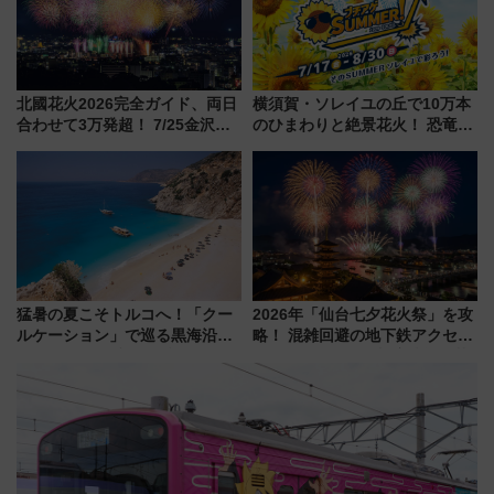
北國花火2026完全ガイド、両日
横須賀・ソレイユの丘で10万本
合わせて3万発超！ 7/25金沢大
のひまわりと絶景花火！ 恐竜や
会・8/1川北大会の2つの花火大
ドッグプールなど三浦半島の日
会の日程・アクセス・観覧席ま
帰りお出かけ最新情報（2026年
とめ（石川県）
7月17日～開催）
猛暑の夏こそトルコへ！「クー
2026年「仙台七夕花火祭」を攻
ルケーション」で巡る黒海沿岸
略！ 混雑回避の地下鉄アクセス
やエーゲ海の避暑リゾート 関
からまだ買える有料席情報、花
連検索数が前年比237％増、ナ
火前に楽しむ仙台観光ルートま
ショジオも認める『2026年に訪
で解説！
れるべき世界の旅先』