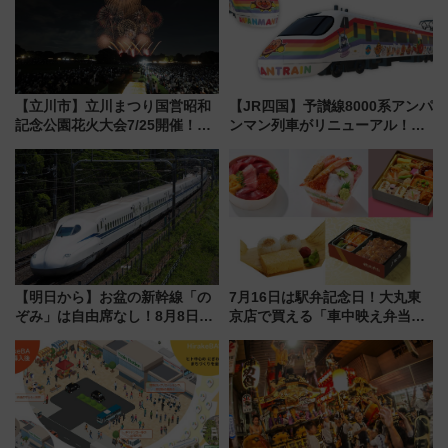
【立川市】立川まつり国営昭和
【JR四国】予讃線8000系アンパ
記念公園花火大会7/25開催！
ンマン列車がリニューアル！内
5000発の花火が夜を彩る 今年は
外装デザイン公開 デビューは
混雑に要注意、その理由は
今年12月
【明日から】お盆の新幹線「の
7月16日は駅弁記念日！大丸東
ぞみ」は自由席なし！8月8日午
京店で買える「車中映え弁当」
前はほぼ満席…でも数時間ズラ
フェア【2026年夏】
せば空きが見つかることも 混
雑避ける「空席」探しのコツ