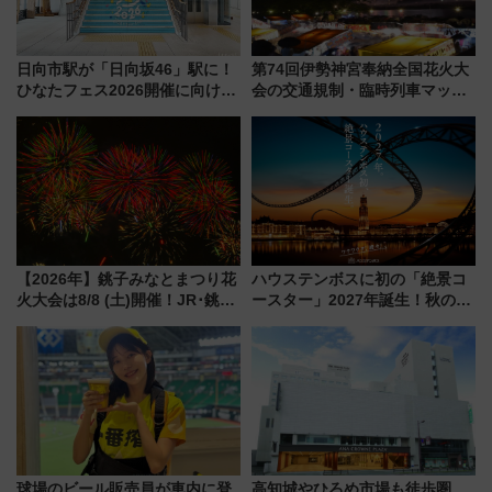
日向市駅が「日向坂46」駅に！
第74回伊勢神宮奉納全国花火大
ひなたフェス2026開催に向けJR
会の交通規制・臨時列車マッ
九州が記念きっぷや臨時列車で
プ！JR東海・近鉄で快適にアク
全力応援 夜行列車「ドリーム
セス
おひさま号」も走る
【2026年】銚子みなとまつり花
ハウステンボスに初の「絶景コ
火大会は8/8 (土)開催！JR･銚子
ースター」2027年誕生！秋の
電鉄の臨時列車やアクセス情
「すんごいハロウィン」見どこ
報、利根川に咲く8,000発の大迫
ろも一挙紹介
力＆屋台を満喫
球場のビール販売員が車内に登
高知城やひろめ市場も徒歩圏