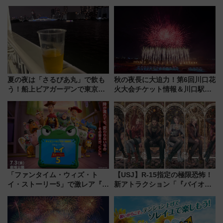
ンもご紹介
夏の夜は「さるびあ丸」で飲も
秋の夜長に大迫力！第6回川口花
う！船上ビアガーデンで東京湾
火大会チケット情報＆川口駅か
の夜景を眺めながら軽く一
らのアクセスガイド
杯……工場直送生ビールや島グ
ルメが美味い
「ファンタイム・ウィズ・ト
【USJ】R-15指定の極限恐怖！
イ・ストーリー5」で激レア『ロ
新アトラクション「『バイオハ
ルカナ』カードをゲット！最新
ザード レクイエム』 ザ・ダイ
デコレーションも徹底解説
ブ」今秋登場 ―予測不能の恐
怖に泣き叫べ―