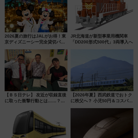
2026夏の旅行はJALがお得！東
JR北海道が新型事業用機関車
京ディズニーシー完全貸切パー
「DD200形式500代」3両導入へ
ティー招待券が当たるキャンペ
ーン始まる 条件は「夏の国内
線に2回搭乗」
【ＢＳ日テレ】 友近が収録直後
【2026年夏】西武鉄道でおトク
に取った衝撃行動とは……？
に秩父へ？ 小児50円＆コスパ最
『友近・礼二の妄想トレイン』
強きっぷで「安・近・短」な家
で極上の夏祭り鉄道旅を放送
族旅行！ 深夜の正丸トンネル探
検や特急ラビューも