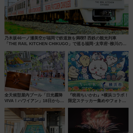
乃木坂46一ノ瀬美空が福岡で鉄道旅を満喫⁈ 西鉄の観光列車
「THE RAIL KITCHEN CHIKUGO」で巡る福岡･太宰府･柳川の
旅！YouTubeが公開に
全天候型屋内プール「日光霧降
『映画ちいかわ』×横浜コラボ！
VIVA！ハワイアン」18日から営
限定ステッカー集めやフォトス
業開始 小さなお子様連れのフ
ポット、特別花火でみなとみら
ァミリーから大人まで幅広い世
いを満喫しよう（花火鑑賞会応
代が一日中楽しる夏のリゾート
募は7/12まで！）
を楽しんで