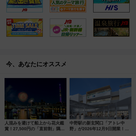
今、あなたにオススメ
人混みを避けて船上から花火鑑
中野駅の新玄関口「アトレ中
賞！27,500円の「直前割」隅田
野」が2026年12月9日開業！新
川花火クルーズはデパ地下グル
改札直結で屋上BBQも楽しめる