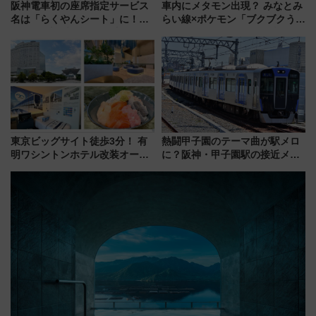
阪神電車初の座席指定サービス
車内にメタモン出現？ みなとみ
名は「らくやんシート」に！新
らい線×ポケモン「ブクブクうみ
型3000系で大阪梅田～山陽姫路
ぞこの街」ラッピング電車が運
を快適移動
行開始に！ この夏は直通列車で
横浜へ！
東京ビッグサイト徒歩3分！ 有
熱闘甲子園のテーマ曲が駅メロ
明ワシントンホテル改装オープ
に？阪神・甲子園駅の接近メロ
ン直前「ゆりかもめ運転台付き
ディがVaundy「かげろう」×向
客室」や海鮮丼が人気の朝食ビ
谷実アレンジの特別仕様へ、8月
ュッフェを現地レポ
5日始発から