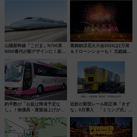
メも持ち込みOK
注目スポット
山陽新幹線「こだま」N700系
葛飾納涼花火大会2026は2万発
6000番代が新デザインに！産学
＆ドローンショーも！ 北総線を
連携で描く瀬戸内の波模様 運
使った穴場アクセスや臨時列
用は今冬から
車、観覧スポット情報と周辺観
光まとめ（7/28開催）
約半数が「お盆は帰省予定な
近鉄が新型レール削正車「きず
し」！物価高・運賃値上げが財
な」9月導入 「ミリング式」採
布を直撃、往復1万円以内なら帰
用でメンテナンス作業を効率
りたいけど……【WILLER お盆
化！安全性や乗り心地の向上に
帰省動向調査】
貢献するだけでなく、全線区で
活躍するための仕組みも