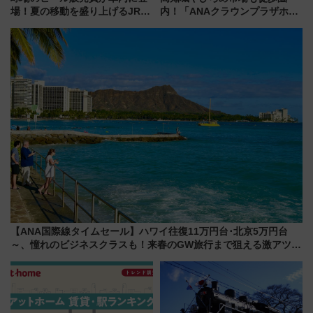
場！夏の移動を盛り上げるJR九
内！「ANAクラウンプラザホテ
州「ビール新幹線」7月31日・8
ル高知」が8月開業
月7日限定 ソフトバンクホーク
スとコラボ
【ANA国際線タイムセール】ハワイ往復11万円台･北京5万円台
～、憧れのビジネスクラスも！来春のGW旅行まで狙える激アツ路
線まとめ（8/10まで）