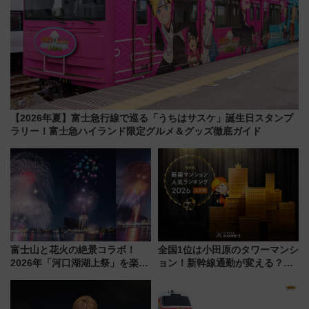
【2026年夏】富士急行線で巡る「うちはサスケ」誕生日スタンプ
ラリー！富士急ハイランド限定グルメ＆グッズ徹底ガイド
富士山と花火の絶景コラボ！
全国1位は小田原のタワーマンシ
2026年「河口湖湖上祭」を楽し
ョン！新幹線通勤が変える？
む完全ガイド＆鉄道アクセスの
「住みたい街」の最新トレンド
ススメ
【新築マンション人気ランキン
グ】