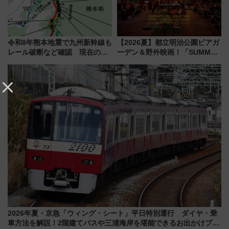
令和8年熊本地震で九州新幹線も
【2026夏】都立明治公園ビアガ
レール破断など確認 現在の運
ーデン＆野外映画！「SUMMER
転見合わせ状況と交通網への影
LOUNGE」のアクセスと上映ス
響
ケジュール 夜風とビール、映画
を満喫！
2026年夏・京急「ウィング・シート」平日特別運行 ダイヤ・乗
車方法を解説！2階建てバスや三浦海岸を堪能できるお出かけプラ