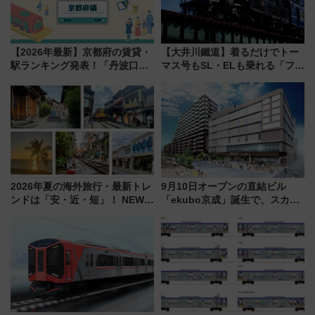
【2026年最新】京都府の賃貸・
【大井川鐵道】着るだけでトー
駅ランキング発表！「丹波口」
マス号もSL・ELも乗れる「フリ
の大躍進と「西大路」人気の理
ーきっぷTシャツ」8月6日より
由は？
受注販売
2026年夏の海外旅行・最新トレ
9月10日オープンの直結ビル
ンドは「安・近・短」！ NEWT
「ekubo京成」誕生で、スカイ
調査から読み解く、最新の人気
ライナーも停まる巨大ハブ駅・
渡航先TOP5とは？ 円安時代の
新鎌ヶ谷はどう変わる？ 全テナ
旅行術
ント情報も公開！