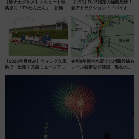
【駅ナカグルメ】エキュート秋
【USJ】R-15指定の極限恐怖！
葉原に「T’sたんたん」 新橋に
新アトラクション「『バイオハ
551蓬莱のDNAを継ぐ「東京豚
ザード レクイエム』 ザ・ダイ
饅」、オムライス専門店「肉と
ブ」今秋登場 ―予測不能の恐
たまご」新グルメ続々登場！
怖に泣き叫べ―
【2026年8月】
【2026年夏休み】ウィング久里
令和8年熊本地震で九州新幹線も
浜で「出張！京急ミュージア
レール破断など確認 現在の運
ム」開催！入場無料でスタンプ
転見合わせ状況と交通網への影
ラリーや子ども制服撮影も
響