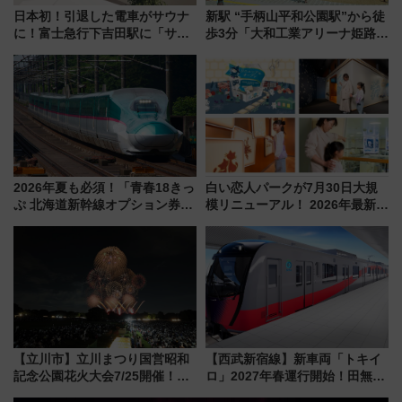
日本初！引退した電車がサウナ
新駅 “手柄山平和公園駅”から徒
に！富士急行下吉田駅に「サ電
歩3分「大和工業アリーナ姫路」
（SADEN）」2026年12月開
10月開業！Novelbright公演 や
業 行き交う電車の音や振動を
大相撲巡業など 豪華イベントと
感じながら「ととのう」新感覚
アクセス
2026年夏も必須！「青春18きっ
白い恋人パークが7月30日大規
ぷ 北海道新幹線オプション券」
模リニューアル！ 2026年最新の
自動改札対応ルールと途中下車
新エリア・工場見学の見どころ
の罠
と料金・アクセスを徹底解説
（札幌市）
【立川市】立川まつり国営昭和
【西武新宿線】新車両「トキイ
記念公園花火大会7/25開催！
ロ」2027年春運行開始！田無・
5000発の花火が夜を彩る 今年は
新所沢にも停車 2028年春には