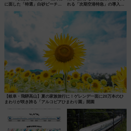
に面した「特選」白砂ビーチは
れる「次期空港特急」の導入を
必見 「第17回那智勝浦町花火大
決定！ピニンファリーナによる
会」は8月11日開催！
日本初の鉄道デザイン
【岐阜・飛騨高山】夏の家族旅行に！ゲレンデ一面に20万本のひ
まわりが咲き誇る「アルコピアひまわり園」開園