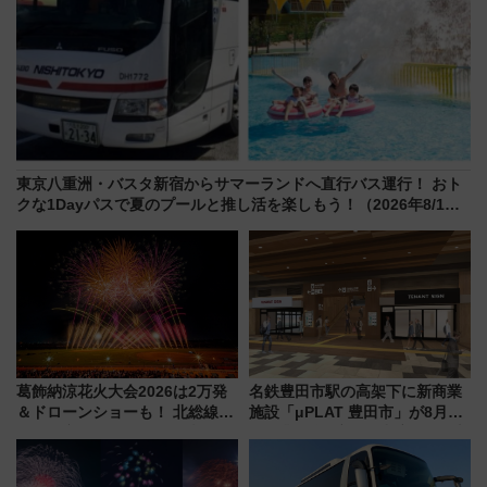
東京八重洲・バスタ新宿からサマーランドへ直行バス運行！ おト
クな1Dayパスで夏のプールと推し活を楽しもう！（2026年8/1～
31）
葛飾納涼花火大会2026は2万発
名鉄豊田市駅の高架下に新商業
＆ドローンショーも！ 北総線を
施設「μPLAT 豊田市」が8月26
使った穴場アクセスや臨時列
日開業！全8店舗が出店し街の新
車、観覧スポット情報と周辺観
たな玄関口へ
光まとめ（7/28開催）