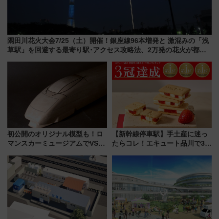
隅田川花火大会7/25（土）開催！銀座線96本増発と 激混みの「浅
草駅」を回避する最寄り駅･アクセス攻略法、2万発の花火が都心
の夜に！
初公開のオリジナル模型も！ロ
【新幹線停車駅】手土産に迷っ
マンスカーミュージアムでVSE
たらコレ！エキュート品川で3年
の設計秘話に迫る企画展が7月
連続売上1位を獲得した定番手土
15日スタート
産スイーツとは？