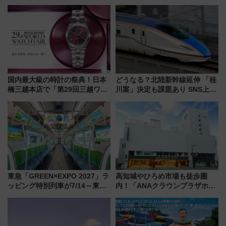
国内最大級の時計の祭典！日本
どうなる？北陸新幹線延伸 「桂
橋三越本店で「第29回三越ワー
川案」決定も課題あり SNS上の
ルドウォッチフェア」開幕
声は
【2026年8月5日～25日】
東急「GREEN×EXPO 2027」ラ
高知城やひろめ市場も徒歩圏
ッピング特別列車が7/14～東
内！「ANAクラウンプラザホテ
横・田園都市・目黒線でデビュ
ル高知」が8月開業
ー！ 注目の編成やデザインまと
め