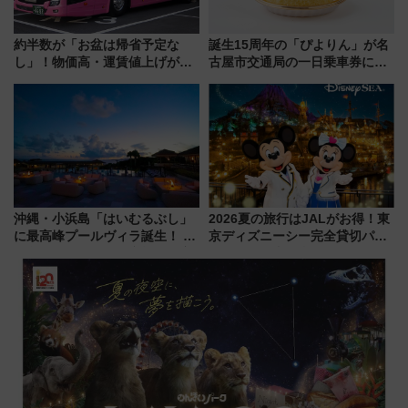
約半数が「お盆は帰省予定な
誕生15周年の「ぴよりん」が名
し」！物価高・運賃値上げが財
古屋市交通局の一日乗車券に！
布を直撃、往復1万円以内なら帰
東山線では貸切電車も登場【限
りたいけど……【WILLER お盆
定1万5000枚】
帰省動向調査】
沖縄・小浜島「はいむるぶし」
2026夏の旅行はJALがお得！東
に最高峰プールヴィラ誕生！ 石
京ディズニーシー完全貸切パー
垣島から船で向かう究極のご褒
ティー招待券が当たるキャンペ
美旅「何もしない贅沢」を体験
ーン始まる 条件は「夏の国内
してみない？
線に2回搭乗」