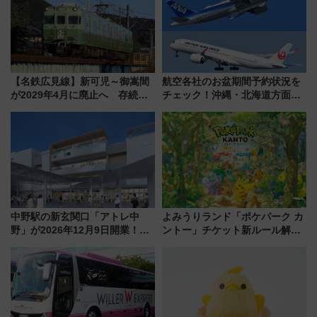
【名鉄広見線】新可児～御嵩間
航空各社のお盆期間予約状況を
が2029年4月に廃止へ 存続協
チェック！沖縄・北海道方面は
議終了で100年の歴史に幕
予約急増中、いまから狙うべき
日は？
中野駅の新玄関口「アトレ中
よみうりランド「ポケパーク カ
野」が2026年12月9日開業！新
ントー」チケット新ルール解
改札直結で屋上BBQも楽しめる
説！購入制限の緩和と入場時の
注目スポット
本人確認が11月スタート