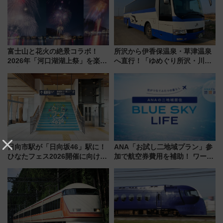
富士山と花火の絶景コラボ！
所沢から伊香保温泉・草津温泉
2026年「河口湖湖上祭」を楽し
へ直行！「ゆめぐり所沢・川越
む完全ガイド＆鉄道アクセスの
号」で群馬の温泉旅をもっと気
ススメ
軽に 運行ダイヤ・運賃を解説
日向市駅が「日向坂46」駅に！
ANA「お試し二地域プラン」参
ひなたフェス2026開催に向けJR
加で航空券費用を補助！ ワーケ
九州が記念きっぷや臨時列車で
ーションや週末移住に最適な自
全力応援 夜行列車「ドリーム
治体は？ 2026年は対象のエリア
おひさま号」も走る
が拡大！