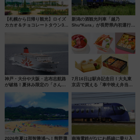
【札幌から日帰り観光】ロイズ
新潟の酒観光列車「越乃
カカオ＆チョコレートタウン3周
Shu*Kura」が長野県内初運行！
年！ 9月は入場料半額やチョコ
地酒と食を味わう信州プレDC特
詰め放題を開催、ロイズタウン
別企画
駅からのアクセスも
神戸・大分や大阪・志布志航路
7月16日は駅弁記念日！大丸東
が破格！夏休み限定の「さんふ
京店で買える「車中映え弁当」
らわあスペシャルセール」スタ
フェア【2026年夏】
ート 夕朝食ビュッフェ付きで
快適な船旅はいかが？
2026年夏は那智勝浦へ！熊野灘
南海電鉄がなにわ筋線に乗り入