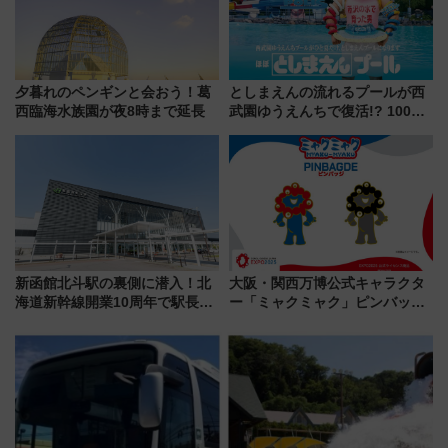
夕暮れのペンギンと会おう！葛
としまえんの流れるプールが西
西臨海水族園が夜8時まで延長
武園ゆうえんちで復活!? 100周
年記念企画＆「春日のうん○スラ
イダー」に注目 2026年夏は所
沢へ遊びに行こう
新函館北斗駅の裏側に潜入！北
大阪・関西万博公式キャラクタ
海道新幹線開業10周年で駅長
ー「ミャクミャク」ピンバッジ
室・地下通路など公開イベン
新登場！関西の駅構内などで7月
ト 参加方法や体験内容を紹介
中旬発売