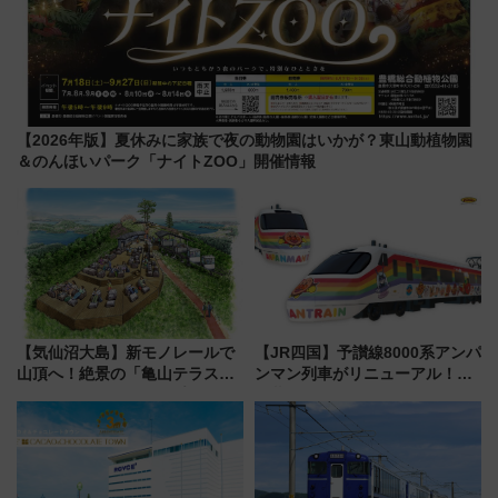
【2026年版】夏休みに家族で夜の動物園はいかが？東山動植物園
＆のんほいパーク「ナイトZOO」開催情報
【気仙沼大島】新モノレールで
【JR四国】予讃線8000系アンパ
山頂へ！絶景の「亀山テラス
ンマン列車がリニューアル！内
360°」が7月19日オープン、休
外装デザイン公開 デビューは
暇村のお得な日帰りプランも登
今年12月
場