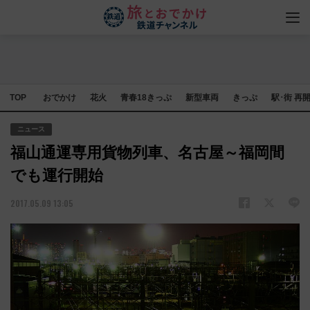
TOP
おでかけ
花火
青春18きっぷ
新型車両
きっぷ
駅･街 再
ニュース
福山通運専用貨物列車、名古屋～福岡間
でも運行開始
2017.05.09 13:05