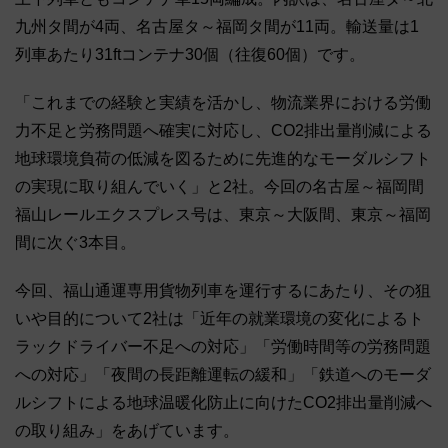
九州タ間が4両、名古屋タ～福岡タ間が11両。輸送量は1
列車あたり31ftコンテナ30個（往復60個）です。
「これまでの経験と実績を活かし、物流業界における労働
力不足と労務問題へ確実に対応し、CO2排出量削減による
地球環境負荷の低減を図るために先進的なモーダルシフト
の実現に取り組んでいく」と2社。今回の名古屋～福岡間
福山レールエクスプレス号は、東京～大阪間、東京～福岡
間に次ぐ3本目。
今回、福山通運専用貨物列車を運行するにあたり、その狙
いや目的について2社は「近年の就業環境の変化によるト
ラックドライバー不足への対応」「労働時間等の労務問題
への対応」「夜間の長距離運転の緩和」「鉄道へのモーダ
ルシフトによる地球温暖化防止に向けたCO2排出量削減へ
の取り組み」をあげています。