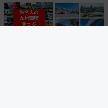
線専用検測車」の性能を徹底解
成川通都心アクセス道路」が7月
説【JR東日本】
から本格着工、延長4.8km整備
事業の全貌
「旅名人の九州満喫きっぷ」デ
【推し活×遠征】好きなライブ会
ジタル化 紙版との価格やルー
場ランキングTOP3！ 東京ドー
ルの違いを解説
ムや大阪城ホールが選ばれる理
由と交通アクセス術、ライブ会
場に何を求める？