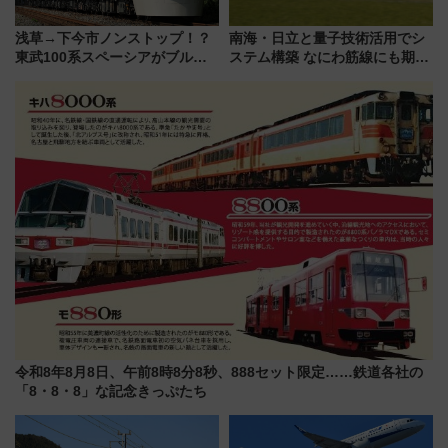
浅草→下今市ノンストップ！？
南海・日立と量子技術活用でシ
東武100系スペーシアがブルー
ステム構築 なにわ筋線にも期待
リボン賞35周年記念で「デビュ
乗務員・車両計画作業を短縮へ
ー当時の停車駅」を再現 運転
時刻や特急券の買い方を紹介
令和8年8月8日、午前8時8分8秒、888セット限定……鉄道各社の
「8・8・8」な記念きっぷたち