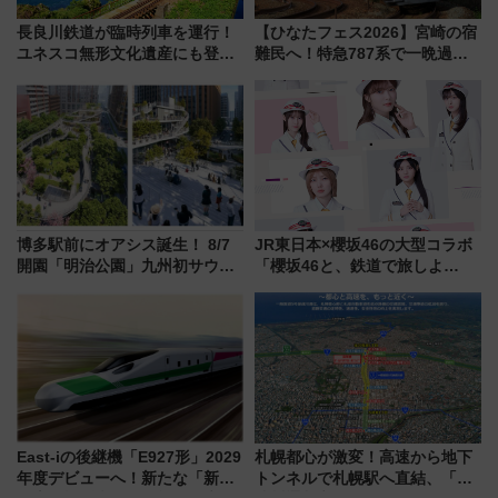
長良川鉄道が臨時列車を運行！
【ひなたフェス2026】宮崎の宿
ユネスコ無形文化遺産にも登録
難民へ！特急787系で一晩過ご
された「郡上おどり」楽しむ人
せる夜間滞在型イベント「スワ
に 乗車には予約が必要
ローおひさま」が救世主に？
博多駅前にオアシス誕生！ 8/7
JR東日本×櫻坂46の大型コラボ
開園「明治公園」九州初サウナ
「櫻坂46と、鉄道で旅しよ
TOTOPAや日本一のピザなど絶
う。」が7月20日より始動！新
品グルメ登場で駅前の過ごし方
潟・長野・庄内へ
はどう変わる？
East-iの後継機「E927形」2029
札幌都心が激変！高速から地下
年度デビューへ！新たな「新幹
トンネルで札幌駅へ直結、「創