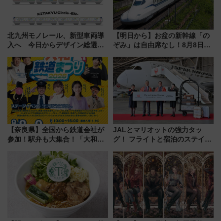
北九州モノレール、新型車両導
【明日から】お盆の新幹線「の
入へ 今日からデザイン総選挙
ぞみ」は自由席なし！8月8日午
始まる
前はほぼ満席…でも数時間ズラ
せば空きが見つかることも 混
雑避ける「空席」探しのコツ
【奈良県】全国から鉄道会社が
JALとマリオットの強力タッ
参加！駅弁も大集合！「大和鉄
グ！ フライトと宿泊のステイタ
道まつり2026」が8月8日・9日
スマッチでFLY ON ポイントや
に開催決定
上級会員資格を効率よく獲得す
る方法を解説