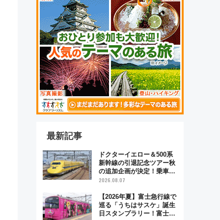
最新記事
ドクターイエロー＆500系
新幹線の引退記念ツアー秋
の追加企画が決定！乗車体
験やグッズ・ホテル情報ま
2026.08.07
とめ
【2026年夏】富士急行線で
巡る「うちはサスケ」誕生
日スタンプラリー！富士急