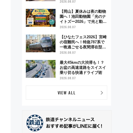
ハイランド限定グルメ＆グ
2026.08.07
ッズ徹底ガイド
【岡山】夏休みは夜の動物
園へ！池田動物園「光のナ
イトズー2026」で光と動物
が彩る特別な夜
2026.08.07
【ひなたフェス2026】宮崎
の宿難民へ！特急787系で
一晩過ごせる夜間滞在型イ
ベント「スワローおひさ
2026.08.07
ま」が救世主に？
最大45kmの大渋滞も！？
お盆の高速道路をスイスイ
乗り切る快適ドライブ術
2026.08.07
VIEW ALL