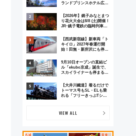
ランドプリンスホテル広島
のフォトウエディング＆カ
ジュアルパーティープラン
【2026年】銚子みなとまつ
り花火大会は8/8 (土)開催！
JR･銚子電鉄の臨時列車や
アクセス情報、利根川に咲
く8,000発の大迫力＆屋台
【西武新宿線】新車両「ト
を満喫
キイロ」2027年春運行開
始！田無・新所沢にも停
車 2028年春には「第2
弾」も
9月10日オープンの直結ビ
ル「ekubo京成」誕生で、
スカイライナーも停まる巨
大ハブ駅・新鎌ヶ谷はどう
変わる？ 全テナント情報も
【大井川鐵道】着るだけで
公開！
トーマス号もSL・ELも乗
れる「フリーきっぷTシャ
ツ」8月6日より受注販売
VIEW ALL