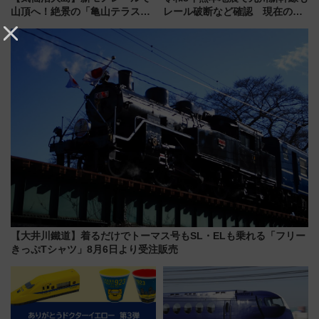
山頂へ！絶景の「亀山テラス
レール破断など確認 現在の運
360°」が7月19日オープン、休
転見合わせ状況と交通網への影
暇村のお得な日帰りプランも登
響
場
【大井川鐵道】着るだけでトーマス号もSL・ELも乗れる「フリー
きっぷTシャツ」8月6日より受注販売