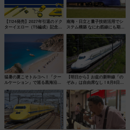
【7/24発売】2027年引退のドク
南海・日立と量子技術活用でシ
ターイエロー（T5編成）記念グ
ステム構築 なにわ筋線にも期待
ッズ7種が登場！ 新幹線車内放
乗務員・車両計画作業を短縮へ
送の目覚まし時計など通販・販
売店舗まとめ
猛暑の夏こそトルコへ！「クー
【明日から】お盆の新幹線「の
ルケーション」で巡る黒海沿岸
ぞみ」は自由席なし！8月8日午
やエーゲ海の避暑リゾート 関
前はほぼ満席…でも数時間ズラ
連検索数が前年比237％増、ナ
せば空きが見つかることも 混
ショジオも認める『2026年に訪
雑避ける「空席」探しのコツ
れるべき世界の旅先』