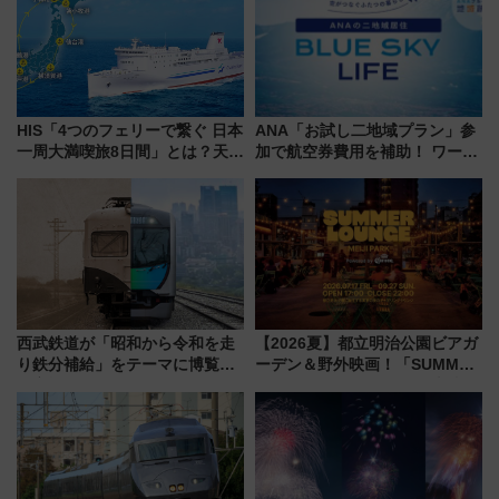
HIS「4つのフェリーで繋ぐ 日本
ANA「お試し二地域プラン」参
一周大満喫旅8日間」とは？天橋
加で航空券費用を補助！ ワーケ
立・小樽・日光東照宮など全国
ーションや週末移住に最適な自
の絶景＆限定グルメを網羅！煩
治体は？ 2026年は対象のエリア
雑な手続きも不要でお手軽に楽
が拡大！
しめるプランが登場
西武鉄道が「昭和から令和を走
【2026夏】都立明治公園ビアガ
り鉄分補給」をテーマに博覧会
ーデン＆野外映画！「SUMMER
を実施！くすのきホールで8月
LOUNGE」のアクセスと上映ス
14日から 新車両「トキイロ」体
ケジュール 夜風とビール、映画
験ブースも アクセスや申込方法
を満喫！
を解説