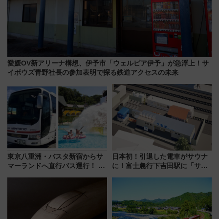
愛媛OV新アリーナ構想、伊予市「ウェルピア伊予」が急浮上！サ
イボウズ青野社長の参加表明で探る鉄道アクセスの未来
東京八重洲・バスタ新宿からサ
日本初！引退した電車がサウナ
マーランドへ直行バス運行！ お
に！富士急行下吉田駅に「サ電
トクな1Dayパスで夏のプールと
（SADEN）」2026年12月開
推し活を楽しもう！（2026年
業 行き交う電車の音や振動を
8/1～31）
感じながら「ととのう」新感覚