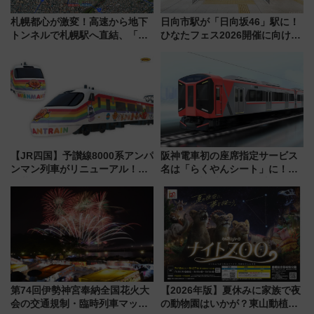
札幌都心が激変！高速から地下
日向市駅が「日向坂46」駅に！
トンネルで札幌駅へ直結、「創
ひなたフェス2026開催に向けJR
成川通都心アクセス道路」が7月
九州が記念きっぷや臨時列車で
から本格着工、延長4.8km整備
全力応援 夜行列車「ドリーム
事業の全貌
おひさま号」も走る
【JR四国】予讃線8000系アンパ
阪神電車初の座席指定サービス
ンマン列車がリニューアル！内
名は「らくやんシート」に！新
外装デザイン公開 デビューは
型3000系で大阪梅田～山陽姫路
今年12月
を快適移動
第74回伊勢神宮奉納全国花火大
【2026年版】夏休みに家族で夜
会の交通規制・臨時列車マッ
の動物園はいかが？東山動植物