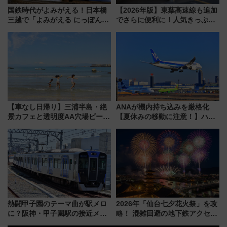
国鉄時代がよみがえる！日本橋
【2026年版】東葉高速線も追加
三越で「よみがえる にっぽんの
でさらに便利に！人気きっぷ
鉄道展」7/22-8/3開催、広田尚
「サンキューちばフリーパス」
敬の名作写真も、駅弁フェスも
今年も発売 秋・早春に千葉県を
同時開催！
巡るなら使い勝手・コスパ抜群
【車なし日帰り】三浦半島・絶
ANAが機内持ち込みを厳格化
景カフェと透明度AA穴場ビーチ
【夏休みの移動に注意！】ハン
を巡る！ おトクな電車きっぷ活
ドバッグやPCケースも対象の
用してストレスフリー旅へ行こ
「身の回り品」新サイズ制限
う！
(40×30×20cm)おさらい
熱闘甲子園のテーマ曲が駅メロ
2026年「仙台七夕花火祭」を攻
に？阪神・甲子園駅の接近メロ
略！ 混雑回避の地下鉄アクセス
ディがVaundy「かげろう」×向
からまだ買える有料席情報、花