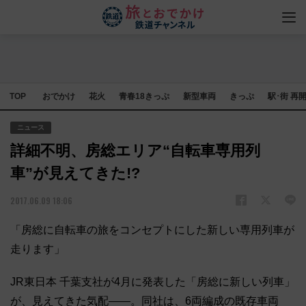
TOP
おでかけ
花火
青春18きっぷ
新型車両
きっぷ
駅･街 再
ニュース
詳細不明、房総エリア“自転車専用列
車”が見えてきた!?
2017.06.09 18:06
「房総に自転車の旅をコンセプトにした新しい専用列車が
走ります」
JR東日本 千葉支社が4月に発表した「房総に新しい列車」
が、見えてきた気配――。同社は、6両編成の既存車両