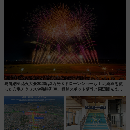
谷実アレンジの特別仕様へ、8月
火前に楽しむ仙台観光ルートま
5日始発から
で解説！
葛飾納涼花火大会2026は2万発＆ドローンショーも！ 北総線を使
った穴場アクセスや臨時列車、観覧スポット情報と周辺観光まと
め（7/28開催）