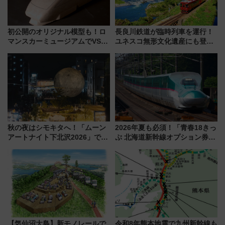
初公開のオリジナル模型も！ロ
長良川鉄道が臨時列車を運行！
マンスカーミュージアムでVSE
ユネスコ無形文化遺産にも登録
の設計秘話に迫る企画展が7月
された「郡上おどり」楽しむ人
15日スタート
に 乗車には予約が必要
秋の夜はシモキタへ！「ムーン
2026年夏も必須！「青春18きっ
アートナイト下北沢2026」でイ
ぷ 北海道新幹線オプション券」
マーシブシアターやアート巡り
自動改札対応ルールと途中下車
を満喫しよう
の罠
【気仙沼大島】新モノレールで
令和8年熊本地震で九州新幹線も