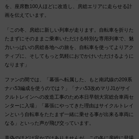
を、座席数100人ほどに改造し、房総エリアに走らせる計
画を伝えています。
「この冬、房総に新しい列車が走ります。自転車を折りた
たまずにそのままご乗車いただける特別な専用列車で、魅
力いっぱいの房総各地への旅を、自転車を使ってよりアク
ティブに、そしてもっと気軽におでかけいただけるように
なります」
ファンの間では、「幕張へ転属した、もと南武線の209系
ナハ53編成を使うのでは？」「ナハ53改めマリJ1がサイ
クルトレインへの改造工事のため本日早朝大宮総合車両セ
ンターに入場」「幕張にやってきた理由はサイクルトレイ
ンという自転車をたたまず一緒に乗せる事が出来る車両に
なる」といった声が飛び交っています。
真偽のほどは定かではありませんが、この冬に房総に登場