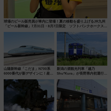
球場のビール販売員が車内に登場！夏の移動を盛り上げるJR九州
「ビール新幹線」7月31日・8月7日限定 ソフトバンクホークスと
コラボ
山陽新幹線「こだま」N700系
新潟の酒観光列車「越乃
6000番代が新デザインに！産学
Shu*Kura」が長野県内初運行！
連携で描く瀬戸内の波模様 運
地酒と食を味わう信州プレDC特
用は今冬から
別企画