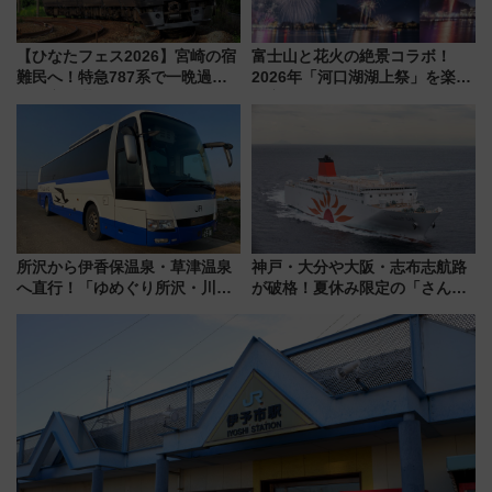
【ひなたフェス2026】宮崎の宿
富士山と花火の絶景コラボ！
難民へ！特急787系で一晩過ご
2026年「河口湖湖上祭」を楽し
せる夜間滞在型イベント「スワ
む完全ガイド＆鉄道アクセスの
ローおひさま」が救世主に？
ススメ
所沢から伊香保温泉・草津温泉
神戸・大分や大阪・志布志航路
へ直行！「ゆめぐり所沢・川越
が破格！夏休み限定の「さんふ
号」で群馬の温泉旅をもっと気
らわあスペシャルセール」スタ
軽に 運行ダイヤ・運賃を解説
ート 夕朝食ビュッフェ付きで
快適な船旅はいかが？