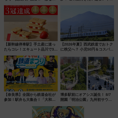
かり」初走行区間も！山口DCの
タウンの新たな水辺の憩いエリ
注目観光列車まとめ きっぷの取
ア「LAKESIDE PARK」（埼玉
り方は？
県越谷市）
【新幹線停車駅】手土産に迷っ
【2026年夏】西武鉄道でおトク
たらコレ！エキュート品川で3年
に秩父へ？ 小児50円＆コスパ最
連続売上1位を獲得した定番手土
強きっぷで「安・近・短」な家
産スイーツとは？
族旅行！ 深夜の正丸トンネル探
検や特急ラビューも
【奈良県】全国から鉄道会社が
博多駅前にオアシス誕生！ 8/7
参加！駅弁も大集合！「大和鉄
開園「明治公園」九州初サウナ
道まつり2026」が8月8日・9日
TOTOPAや日本一のピザなど絶
に開催決定
品グルメ登場で駅前の過ごし方
はどう変わる？