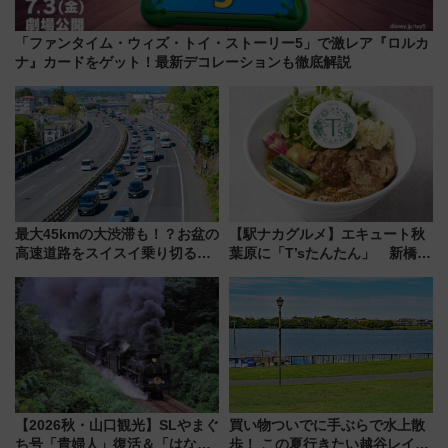
「ファンタイム・ウィズ・トイ・ストーリー5」で激レア『ロルカ
ナ』カードをゲット！最新デコレーションも徹底解説
最大45kmの大渋滞も！？お盆の
【駅ナカグルメ】エキュート秋
高速道路をスイスイ乗り切る快
葉原に「T’sたんたん」 新橋に
適ドライブ術
551蓬莱のDNAを継ぐ「東京豚
饅」、オムライス専門店「肉と
たまご」新グルメ続々登場！
【2026年8月】
【2026秋・山口観光】SLやまぐ
買い物ついでに手ぶらで水上散
ち号「貴婦人」復活＆「はなあ
歩！ この夏行きたい越谷レイク