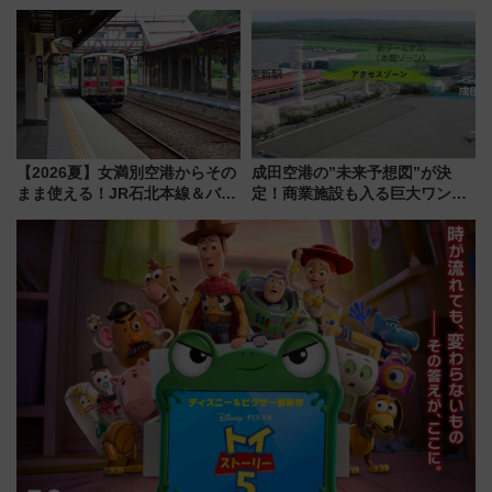
プ！JR東海・近鉄で快適にアク
園＆のんほいパーク「ナイト
セス
ZOO」開催情報
【2026夏】女満別空港からその
成田空港の”未来予想図”が決
まま使える！JR石北本線＆バス
定！商業施設も入る巨大ワンタ
乗り放題「北見・網走周遊フリ
ーミナル、京成の高架新駅整備
ーパス」でおトクに道東観光
で新型特急が品川･羽田とを結
（8/3発売）
ぶ！ JR空港駅は2面3線化！