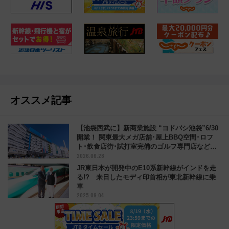
オススメ記事
【池袋西武に】新商業施設 “ヨドバシ池袋”6/30
開業！ 関東最大メガ店舗･屋上BBQ空間･ロフ
ト･飲食店街･試打室完備のゴルフ専門店などが
2026.06.28
駅直結に
JR東日本が開発中のE10系新幹線がインドを走
る!? 来日したモディ印首相が東北新幹線に乗
車
2025.09.04