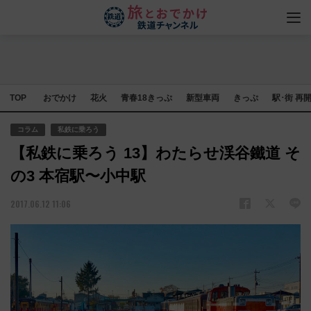
TOP
おでかけ
花火
青春18きっぷ
新型車両
きっぷ
駅･街 再
コラム
私鉄に乗ろう
【私鉄に乗ろう 13】わたらせ渓谷鐵道 そ
の3 本宿駅〜小中駅
2017.06.12 11:06