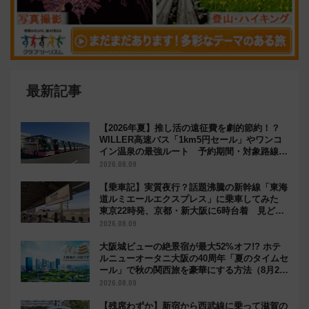
最新記事
【2026年夏】推し活の遠征費を劇的節約！？
WILLER高速バス「1km5円セール」やワンコ
イン温泉の最強ルート 予約期間・対象路線ま
とめ
2026.08.09
【乗車記】実質夜行？話題沸騰の新幹線「東海
道ルミエールエクスプレス」に乗車してみた
東京22時発、京都・新大阪に6時台着 見どこ
ろは岐阜羽島の素晴らし過ぎる朝
2026.08.09
大阪城ビューの絶景宿が最大52%オフ!? ホテ
ルニューオータニ大阪の40周年「夏のタイムセ
ール」で秋の関西旅を豪華にする方法（8月20
日まで！）
2026.08.09
【残席わずか】新宿から西武線に乗って滋賀の