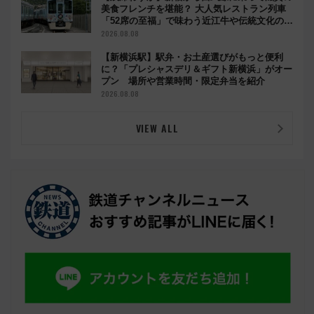
美食フレンチを堪能？ 大人気レストラン列車
「52席の至福」で味わう近江牛や伝統文化の特
別コラボ
2026.08.08
【新横浜駅】駅弁・お土産選びがもっと便利
に？「プレシャスデリ＆ギフト新横浜」がオー
プン 場所や営業時間・限定弁当を紹介
2026.08.08
VIEW ALL