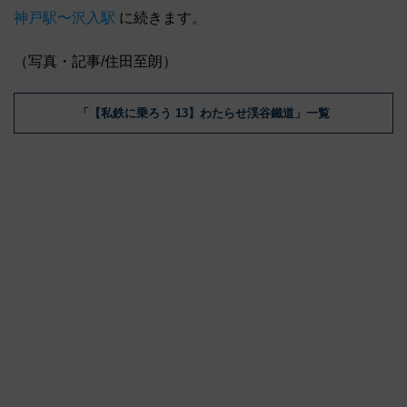
神戸駅〜沢入駅
に続きます。
（写真・記事/住田至朗）
「【私鉄に乗ろう 13】わたらせ渓谷鐵道」一覧