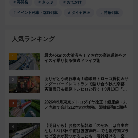
再開発
きっぷ
おでかけ
イベント列車・臨時列車
ダイヤ改正
特急列車
人気ランキング
最大45kmの大渋滞も！？お盆の高速道路をス
イスイ乗り切る快適ドライブ術
ありがとう現行車両！嵯峨野トロッコ貸切＆サ
ンダーバードレストランで語り合う秋の京都
斉藤雪乃＆福原トシヒロと行く！9月13日「京
都の鉄道満喫ツアー」開催
2026年9月東京メトロダイヤ改正！銀座線・丸
ノ内線で合計212本の大増発、混雑緩和に期待
【明日から】お盆の新幹線「のぞみ」は自由席
なし！8月8日午前はほぼ満席…でも数時間ズラ
せば空きが見つかることも 混雑避ける「空