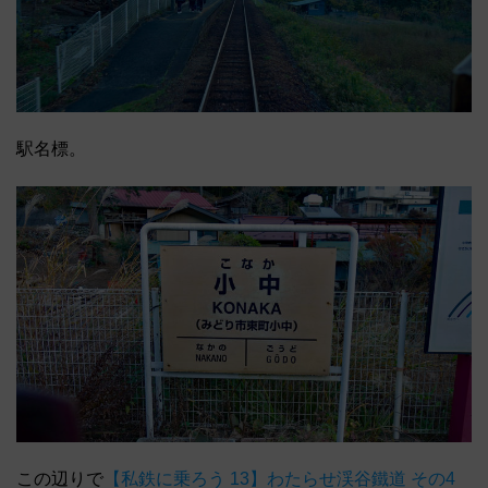
駅名標。
この辺りで
【私鉄に乗ろう 13】わたらせ渓谷鐵道 その4