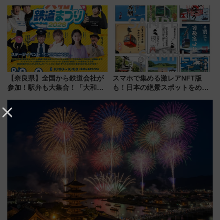
限定「U22応援割り」が7月21日
ティー招待券が当たるキャンペ
よりスタート
ーン始まる 条件は「夏の国内
線に2回搭乗」
【奈良県】全国から鉄道会社が
スマホで集める激レアNFT版
参加！駅弁も大集合！「大和鉄
も！日本の絶景スポットをめぐ
道まつり2026」が8月8日・9日
って集める「索道印(さくどうい
に開催決定
ん)」企画がスタート