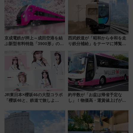
マ時間が充実
雑避ける「空席」探しのコツ
京成電鉄が押上～成田空港を結
西武鉄道が「昭和から令和を走
ぶ新型有料特急「3900形」のコ
り鉄分補給」をテーマに博覧会
ンセプト・デザイン公開 愛称
を実施！くすのきホールで8月
募集も実施
14日から 新車両「トキイロ」体
験ブースも アクセスや申込方法
を解説
JR東日本×櫻坂46の大型コラボ
約半数が「お盆は帰省予定な
「櫻坂46と、鉄道で旅しよ
し」！物価高・運賃値上げが財
う。」が7月20日より始動！新
布を直撃、往復1万円以内なら帰
潟・長野・庄内へ
りたいけど……【WILLER お盆
帰省動向調査】