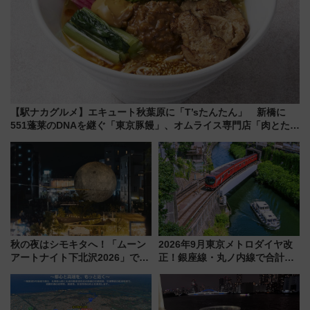
【駅ナカグルメ】エキュート秋葉原に「T’sたんたん」 新橋に
551蓬莱のDNAを継ぐ「東京豚饅」、オムライス専門店「肉とたま
ご」新グルメ続々登場！【2026年8月】
秋の夜はシモキタへ！「ムーン
2026年9月東京メトロダイヤ改
アートナイト下北沢2026」でイ
正！銀座線・丸ノ内線で合計
マーシブシアターやアート巡り
212本の大増発、混雑緩和に期
を満喫しよう
待