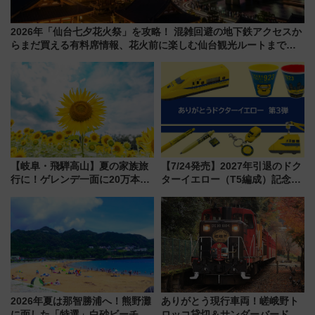
2026年「仙台七夕花火祭」を攻略！ 混雑回避の地下鉄アクセスか
らまだ買える有料席情報、花火前に楽しむ仙台観光ルートまで解
説！
【岐阜・飛騨高山】夏の家族旅
【7/24発売】2027年引退のドク
行に！ゲレンデ一面に20万本の
ターイエロー（T5編成）記念グ
ひまわりが咲き誇る「アルコピ
ッズ7種が登場！ 新幹線車内放
アひまわり園」開園
送の目覚まし時計など通販・販
売店舗まとめ
2026年夏は那智勝浦へ！熊野灘
ありがとう現行車両！嵯峨野ト
に面した「特選」白砂ビーチは
ロッコ貸切＆サンダーバードレ