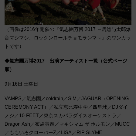
（画像は2016年開催の『氣志團万博 2017 ～房総与太郎爆
音マシマシ、ロックンロールチョモランマ～』のワンカッ
トです）
◆氣志團万博2017 出演アーティスト一覧（公式ページ
順）
9月16日 土曜日
VAMPS／氣志團／coldrain／SiM／JAGUAR（OPENING
CEREMONY ACT）／私立恵比寿中学／四星球／DJダイ
ノジ／10-FEET／東京スカパラダイスオーケストラ／
Dragon Ash／布袋寅泰／マキシマム ザ ホルモン／MUCC
／ももいろクローバーZ／LiSA／RIP SLYME