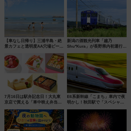
定1万5000枚】
つの理由 無料バス＆24時間サー
ビスで混雑回避
【車なし日帰り】三浦半島・絶
新潟の酒観光列車「越乃
景カフェと透明度AA穴場ビーチ
Shu*Kura」が長野県内初運行！
を巡る！ おトクな電車きっぷ活
地酒と食を味わう信州プレDC特
用してストレスフリー旅へ行こ
別企画
う！
7月16日は駅弁記念日！大丸東
E6系新幹線「こまち」車内で夜
京店で買える「車中映え弁当」
明かし！秋田駅で「スペシャル
フェア【2026年夏】
ナイト」8月開催、料金や予約方
法は？