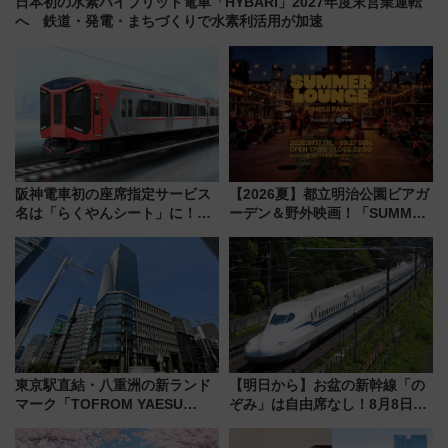
日本初の水素ハイブリッド電車「HYBARI」2027年度末営業運転
へ 鉄道・発電・まちづくりで水素利活用が加速
阪神電車初の座席指定サービス
【2026夏】都立明治公園ビアガ
名は「らくやんシート」に！新
ーデン＆野外映画！「SUMMER
型3000系で大阪梅田～山陽姫路
LOUNGE」のアクセスと上映ス
を快適移動
ケジュール 夜風とビール、映画
を満喫！
東京駅直結・八重洲の新ランド
【明日から】お盆の新幹線「の
マーク「TOFROM YAESU
ぞみ」は自由席なし！8月8日午
TOWER」9/10開業！ 雨に濡れ
前はほぼ満席…でも数時間ズラ
ないバスターミナル直結でスキ
せば空きが見つかることも 混