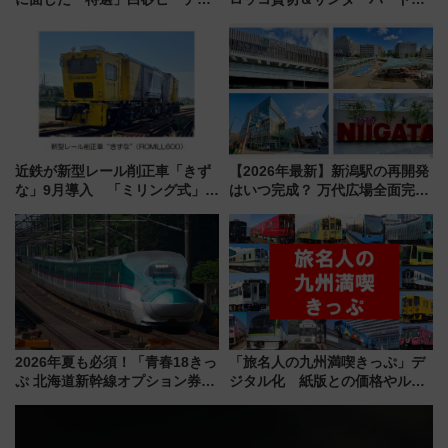
必見 「第17回那智勝浦町花火大
ストランで語り合う秋の京都
会」は8月11日開催！
斉藤雪乃＆福原トシヒロと行
く！9月13日「京都の鉄道満喫
ツアー」開催
近鉄が新型レール削正車「きず
【2026年最新】新潟駅の再開発
な」9月導入 「ミリング式」採
はいつ完成？ 万代広場全面完成
用でメンテナンス作業を効率
から「にいがた2キロ」・古町再
化！安全性や乗り心地の向上に
開発、バスタ新潟構想まで徹底
貢献するだけでなく、全線区で
解説！
活躍するための仕組みも
2026年夏も必須！「青春18きっ
「旅名人の九州満喫きっぷ」デ
ぷ 北海道新幹線オプション券」
ジタル化 紙版との価格やルー
自動改札対応ルールと途中下車
ルの違いを解説
の罠