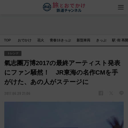
TOP
おでかけ
花火
青春18きっぷ
新型車両
きっぷ
駅･街 再
トレンド
氣志團万博2017の最終アーティスト発表
にファン騒然！ JR東海の名作CMを手
がけた、あの人がステージに
2017.06.29 21:06