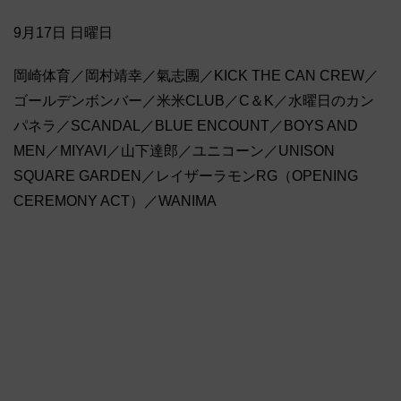
9月17日 日曜日
岡崎体育／岡村靖幸／氣志團／KICK THE CAN CREW／
ゴールデンボンバー／米米CLUB／C＆K／水曜日のカン
パネラ／SCANDAL／BLUE ENCOUNT／BOYS AND
MEN／MIYAVI／山下達郎／ユニコーン／UNISON
SQUARE GARDEN／レイザーラモンRG（OPENING
CEREMONY ACT）／WANIMA