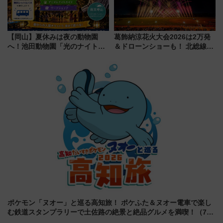
【岡山】夏休みは夜の動物園
葛飾納涼花火大会2026は2万発
へ！池田動物園「光のナイトズ
＆ドローンショーも！ 北総線を
ー2026」で光と動物が彩る特別
使った穴場アクセスや臨時列
な夜
車、観覧スポット情報と周辺観
光まとめ（7/28開催）
ポケモン「ヌオー」と巡る高知旅！ ポケふた＆ヌオー電車で楽し
む鉄道スタンプラリーで土佐路の絶景と絶品グルメを満喫！（7月
18日スタート）