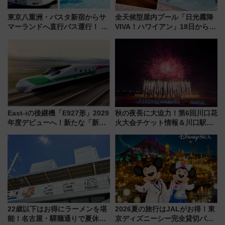
東京八重洲・バスタ新宿からサ
全天候型屋内プール「日光霧降
マーランドへ直行バス運行！ お
VIVA！ハワイアン」18日から営
トクな1Dayパスで夏のプールと
業開始 小さなお子様連れのフ
推し活を楽しもう！（2026年
ァミリーから大人まで幅広い世
8/1～31）
代が一日中楽しる夏のリゾート
を楽しんで
East-iの後継機「E927形」2029
秋の夜長に大迫力！第6回川口花
年度デビューへ！新たな「新幹
火大会チケット情報＆川口駅か
線専用検測車」の性能を徹底解
らのアクセスガイド
説【JR東日本】
22歳以下はお得にラーメンを堪
2026夏の旅行はJALがお得！東
能！名古屋・驛麺通りで夏休み
京ディズニーシー完全貸切パー