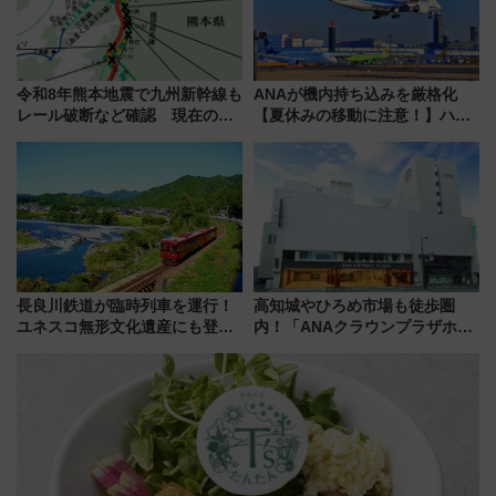
令和8年熊本地震で九州新幹線も
ANAが機内持ち込みを厳格化
レール破断など確認 現在の運
【夏休みの移動に注意！】ハン
転見合わせ状況と交通網への影
ドバッグやPCケースも対象の
響
「身の回り品」新サイズ制限
(40×30×20cm)おさらい
長良川鉄道が臨時列車を運行！
高知城やひろめ市場も徒歩圏
ユネスコ無形文化遺産にも登録
内！「ANAクラウンプラザホテ
された「郡上おどり」楽しむ人
ル高知」が8月開業
に 乗車には予約が必要