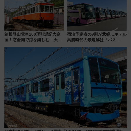
ーは9月
浜観光レポ 第2弾
箱根登山電車100形引退記念企
宿泊予定者の9割が悲鳴…ホテル
画！窓全開で涼を楽しむ「天然
高騰時代の最適解は「バス
クーラー体験号」と限定鉄コレ
泊」!? WILLER最新調査で判明
発売
した、推し活遠征や観光時のリ
アルな懐事情