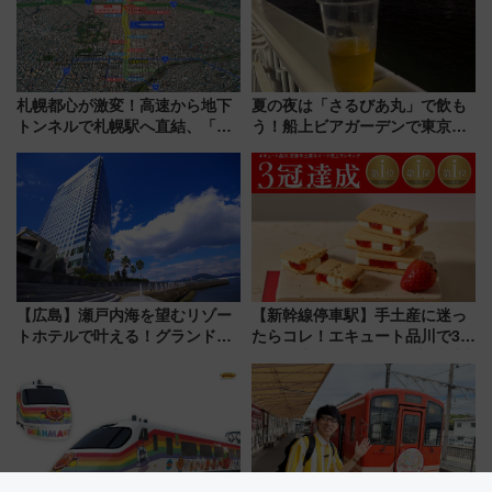
札幌都心が激変！高速から地下
夏の夜は「さるびあ丸」で飲も
トンネルで札幌駅へ直結、「創
う！船上ビアガーデンで東京湾
成川通都心アクセス道路」が7月
の夜景を眺めながら軽く一
から本格着工、延長4.8km整備
杯……工場直送生ビールや島グ
事業の全貌
ルメが美味い
【広島】瀬戸内海を望むリゾー
【新幹線停車駅】手土産に迷っ
トホテルで叶える！グランドプ
たらコレ！エキュート品川で3年
リンスホテル広島のフォトウエ
連続売上1位を獲得した定番手土
ディング＆カジュアルパーティ
産スイーツとは？
ープラン