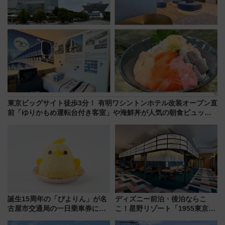
東京ビッグサイト徒歩3分！ 有明ワシントンホテル改装オープン直
前「ゆりかもめ運転台付き客室」や海鮮丼が人気の朝食ビュッフ
ェを現地レポ
誕生15周年の「ぴよりん」が名
ディズニー前泊・後泊ならこ
古屋市交通局の一日乗車券に！
こ！星野リゾート「1955東京ベ
東山線では貸切電車も登場【限
イ」が子連れや夕食難民を救う5