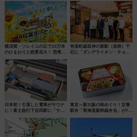
横須賀・ソレイユの丘で10万本
有楽町線延伸の新駅（仮称）千
のひまわりと絶景花火！ 恐竜や
石に「ダンデライオン・チョコ
ドッグプールなど三浦半島の日
レート」が出店！ 東京メトロが
帰りお出かけ最新情報（2026年
1億円出資で挑む新時代のまちづ
7月17日～開催）
くりとは？
日本初！引退した電車がサウナ
東京～新大阪の味めぐり！定番
に！富士急行下吉田駅に「サ電
駅弁「東海道新幹線弁当」が7月
（SADEN）」2026年12月開
21日にリニューアル発売
業 行き交う電車の音や振動を
感じながら「ととのう」新感覚