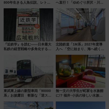
800年生きる人魚伝説、レトロ
へ直行！「ゆめぐり所沢・川越
建築の町並み「小浜西組」、町
号」で群馬の温泉旅をもっと気
屋カフェで非日常を！週末観光
軽に 運行ダイヤ・運賃を解説
に最適な小浜の歩き方
『近鉄学』を読む――日本最大
北陸鉄道「1M系」2027年度導
私鉄の経営戦略や多角化する事
入へ 「空に始まり、海へ続く」
業の根底にある考えを浮き彫り
白山比咩神社をモチーフにした
にする一冊
神秘的なデザイン
東武東上線の新型車両「90000
無一文の大学生が町家を水族館
系」お披露目 斬新な「逆スラ
に!? 福井･小浜の珍しい水族
ント式」の先頭形状と明るく開
館、世界に一つだけの塗り箸制
放的な車内空間に注目、デビュ
作体験、鯖街道の御食国など 小