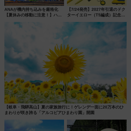
ANAが機内持ち込みを厳格化
【7/24発売】2027年引退のドク
【夏休みの移動に注意！】ハン
ターイエロー（T5編成）記念グ
ドバッグやPCケースも対象の
ッズ7種が登場！ 新幹線車内放
「身の回り品」新サイズ制限
送の目覚まし時計など通販・販
(40×30×20cm)おさらい
売店舗まとめ
【岐阜・飛騨高山】夏の家族旅行に！ゲレンデ一面に20万本のひ
まわりが咲き誇る「アルコピアひまわり園」開園