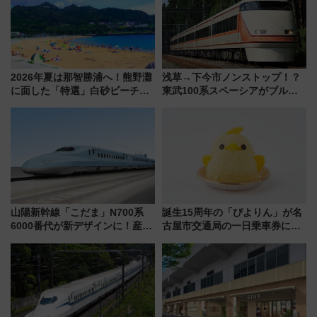
2026年夏は那智勝浦へ！熊野灘
浅草→下今市ノンストップ！？
に面した「特選」白砂ビーチは
東武100系スペーシアがブルー
必見 「第17回那智勝浦町花火大
リボン賞35周年記念で「デビュ
会」は8月11日開催！
ー当時の停車駅」を再現 運転
時刻や特急券の買い方を紹介
山陽新幹線「こだま」N700系
誕生15周年の「ぴよりん」が名
6000番代が新デザインに！産学
古屋市交通局の一日乗車券に！
連携で描く瀬戸内の波模様 運
東山線では貸切電車も登場【限
用は今冬から
定1万5000枚】