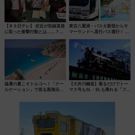
【ＢＳ日テレ】 友近が収録直後
東京八重洲・バスタ新宿からサ
に取った衝撃行動とは……？
マーランドへ直行バス運行！ お
『友近・礼二の妄想トレイン』
トクな1Dayパスで夏のプールと
で極上の夏祭り鉄道旅を放送
推し活を楽しもう！（2026年
8/1～31）
猛暑の夏こそトルコへ！「クー
【大井川鐵道】着るだけでトー
ルケーション」で巡る黒海沿岸
マス号もSL・ELも乗れる「フリ
やエーゲ海の避暑リゾート 関
ーきっぷTシャツ」8月6日より
連検索数が前年比237％増、ナ
受注販売
ショジオも認める『2026年に訪
れるべき世界の旅先』