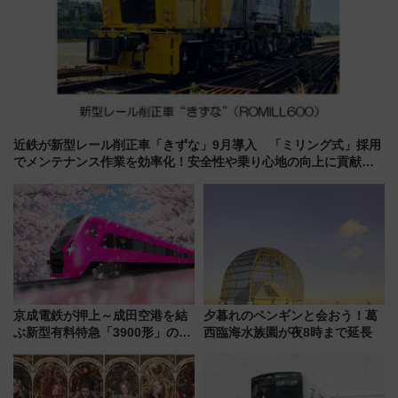
近鉄が新型レール削正車「きずな」9月導入 「ミリング式」採用
でメンテナンス作業を効率化！安全性や乗り心地の向上に貢献す
るだけでなく、全線区で活躍するための仕組みも
京成電鉄が押上～成田空港を結
夕暮れのペンギンと会おう！葛
ぶ新型有料特急「3900形」のコ
西臨海水族園が夜8時まで延長
ンセプト・デザイン公開 愛称
募集も実施