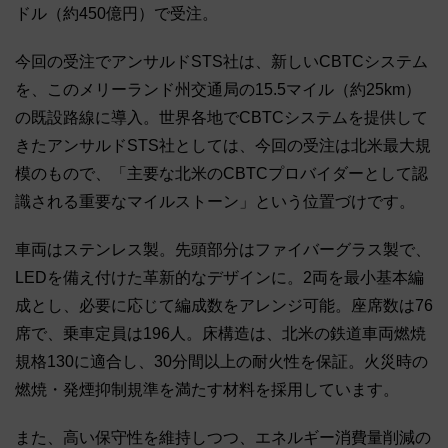
ドル（約450億円）で受注。
今回の受注でアンサルドSTS社は、新しいCBTCシステム
を、このメリーランド州交通局の15.5マイル（約25km）
の既設路線に導入。世界各地でCBTCシステムを提供して
きたアンサルドSTS社としては、今回の受注は北米最大規
模のもので、「主要な北米のCBTCプロバイダーとして認
識される重要なマイルストーン」という位置づけです。
車両はステンレス製。先頭部分はファイバーグラス製で、
LEDを備え付けた革新的なデザインに。2両を最小基本編
成とし、必要に応じて編成数をアレンジ可能。座席数は76
席で、乗車定員は196人。床構造は、北米の鉄道車両燃焼
規格130に適合し、30分間以上の耐火性を保証。火災時の
燃焼・発煙抑制規準を満たす材料を採用しています。
また、高い保守性を維持しつつ、エネルギー消費量削減の