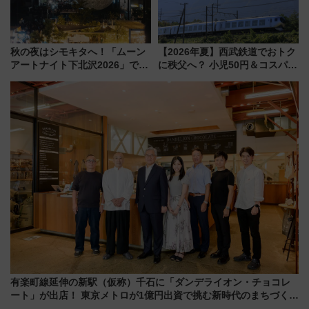
秋の夜はシモキタへ！「ムーン
【2026年夏】西武鉄道でおトク
アートナイト下北沢2026」でイ
に秩父へ？ 小児50円＆コスパ最
マーシブシアターやアート巡り
強きっぷで「安・近・短」な家
を満喫しよう
族旅行！ 深夜の正丸トンネル探
検や特急ラビューも
有楽町線延伸の新駅（仮称）千石に「ダンデライオン・チョコレ
ート」が出店！ 東京メトロが1億円出資で挑む新時代のまちづくり
とは？