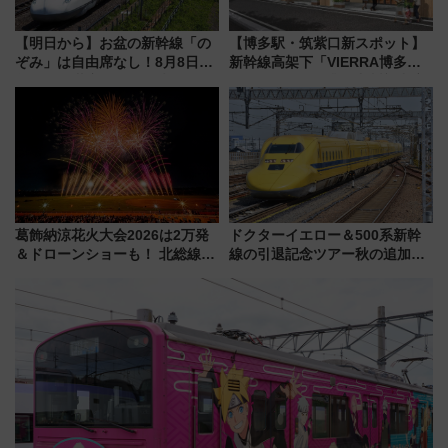
【明日から】お盆の新幹線「の
【博多駅・筑紫口新スポット】
ぞみ」は自由席なし！8月8日午
新幹線高架下「VIERRA博多テ
前はほぼ満席…でも数時間ズラ
ラス」が9/18開業！九州初出店
せば空きが見つかることも 混
など注目の全6店舗 「博多活憩
雑避ける「空席」探しのコツ
通り」も一新
葛飾納涼花火大会2026は2万発
ドクターイエロー＆500系新幹
＆ドローンショーも！ 北総線を
線の引退記念ツアー秋の追加企
使った穴場アクセスや臨時列
画が決定！乗車体験やグッズ・
車、観覧スポット情報と周辺観
ホテル情報まとめ
光まとめ（7/28開催）