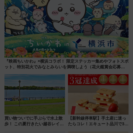
『映画ちいかわ』×横浜コラボ！ 限定ステッカー集めやフォトスポ
ット、特別花火でみなとみらいを満喫しよう（花火鑑賞会応募は
7/12まで！）
買い物ついでに手ぶらで水上散
【新幹線停車駅】手土産に迷っ
歩！ この夏行きたい越谷レイク
たらコレ！エキュート品川で3年
タウンの新たな水辺の憩いエリ
連続売上1位を獲得した定番手土