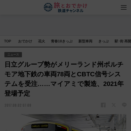
TOP
おでかけ
花火
青春18きっぷ
新型車両
きっぷ
駅･街 再
ニュース
日立グループ勢がメリーランド州ボルチ
モア地下鉄の車両78両とCBTC信号シス
テムを受注……マイアミで製造、2021年
登場予定
2017.08.02 07:08