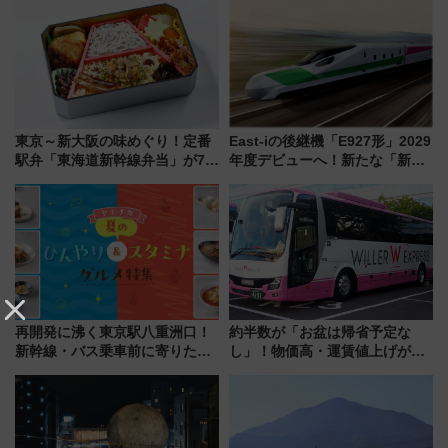
ア「LAKESIDE PARK」（埼玉
産スイーツとは？
県越谷市）
東京～新大阪の味めぐり！定番
East-iの後継機「E927形」2029
駅弁「東海道新幹線弁当」が7月
年度デビューへ！新たな「新幹
21日にリニューアル発売
線専用検測車」の性能を徹底解
説【JR東日本】
再開発に沸く東京駅八重洲口！
約半数が「お盆は帰省予定な
新幹線・バス乗車前に寄りたい
し」！物価高・運賃値上げが財
「ヤエチカ」2026年夏の「ひん
布を直撃、往復1万円以内なら帰
やり＆スタミナグルメ」6選【新
りたいけど……【WILLER お盆
店舗も！】
帰省動向調査】