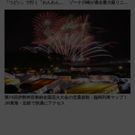
「つどい」で行く「わんわん列
ゾーナ川崎が過去最大級リニュ
車」第5弾！海辺のBBQも楽し
ーアル！ フードコート拡大など
める日帰りツアー
「いつから何が変わるか」徹底
解説！
第74回伊勢神宮奉納全国花火大会の交通規制・臨時列車マップ！
JR東海・近鉄で快適にアクセス