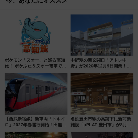
今、あなたにオススメ
ポケモン「ヌオー」と巡る高知
中野駅の新玄関口「アトレ中
旅！ ポケふた＆ヌオー電車で楽
野」が2026年12月9日開業！新
しむ鉄道スタンプラリーで土佐
改札直結で屋上BBQも楽しめる
路の絶景と絶品グルメを満喫！
注目スポット
（7月18日スタート）
【西武新宿線】新車両「トキイ
名鉄豊田市駅の高架下に新商業
ロ」2027年春運行開始！田無・
施設「μPLAT 豊田市」が8月26
新所沢にも停車 2028年春には
日開業！全8店舗が出店し街の新
「第2弾」も
たな玄関口へ