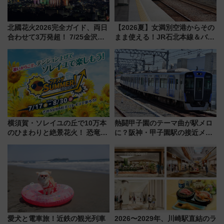
北國花火2026完全ガイド、両日
【2026夏】女満別空港からその
合わせて3万発超！ 7/25金沢大
まま使える！JR石北本線＆バス
会・8/1川北大会の2つの花火大
乗り放題「北見・網走周遊フリ
会の日程・アクセス・観覧席ま
ーパス」でおトクに道東観光
とめ（石川県）
（8/3発売）
横須賀・ソレイユの丘で10万本
熱闘甲子園のテーマ曲が駅メロ
のひまわりと絶景花火！ 恐竜や
に？阪神・甲子園駅の接近メロ
ドッグプールなど三浦半島の日
ディがVaundy「かげろう」×向
帰りお出かけ最新情報（2026年
谷実アレンジの特別仕様へ、8月
7月17日～開催）
5日始発から
愛犬と電車旅！近鉄の観光列車
2026〜2029年、川崎駅直結のラ