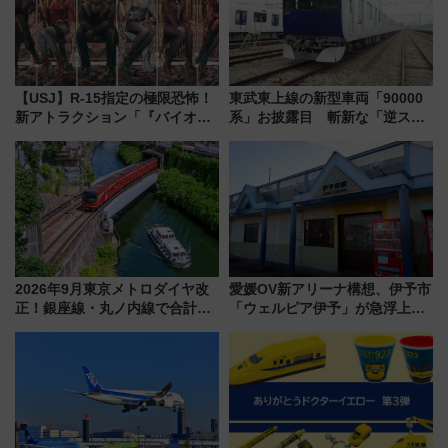
【USJ】R-15指定の極限恐怖！
東武東上線の新型車両「90000
新アトラクション「『バイオハ
系」お披露目 斬新な「逆スラ
ザード レクイエム』 ザ・ダイ
ント式」の先頭形状と明るく開
ブ」今秋登場 ―予測不能の恐
放的な車内空間に注目、デビュ
怖に泣き叫べ―
ーは9月
2026年9月東京メトロダイヤ改
愛媛OV新アリーナ構想、伊予市
正！銀座線・丸ノ内線で合計
「ウェルピア伊予」が急浮上！
212本の大増発、混雑緩和に期
サイボウズ青野社長の参加表明
待
で探る鉄道アクセスの未来