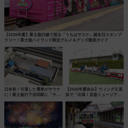
【2026年夏】富士急行線で巡る「うちはサスケ」誕生日スタンプ
ラリー！富士急ハイランド限定グルメ＆グッズ徹底ガイド
日本初！引退した電車がサウナ
【2026年夏休み】ウィング久里
に！富士急行下吉田駅に「サ電
浜で「出張！京急ミュージア
（SADEN）」2026年12月開
ム」開催！入場無料でスタンプ
業 行き交う電車の音や振動を
ラリーや子ども制服撮影も
感じながら「ととのう」新感覚