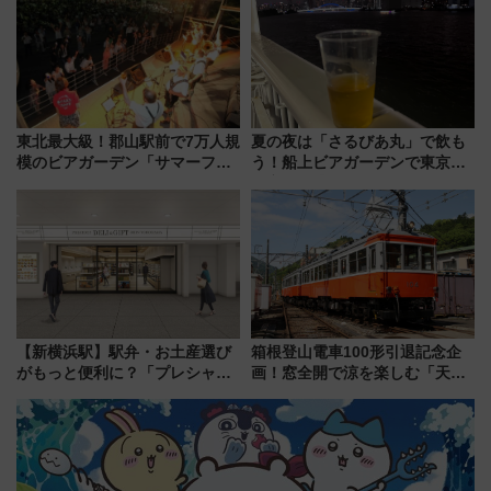
東北最大級！郡山駅前で7万人規
夏の夜は「さるびあ丸」で飲も
模のビアガーデン「サマーフェ
う！船上ビアガーデンで東京湾
スタ IN KORIYAMA 2026」
の夜景を眺めながら軽く一
7/24-26開催！ 有料席はJRE
杯……工場直送生ビールや島グ
MALLで予約可能
ルメが美味い
【新横浜駅】駅弁・お土産選び
箱根登山電車100形引退記念企
がもっと便利に？「プレシャス
画！窓全開で涼を楽しむ「天然
デリ＆ギフト新横浜」がオープ
クーラー体験号」と限定鉄コレ
ン 場所や営業時間・限定弁当
発売
を紹介