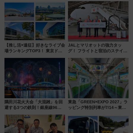
【推し活×遠征】好きなライブ会
JALとマリオットの強力タッ
場ランキングTOP3！ 東京ドー
グ！ フライトと宿泊のステイタ
ムや大阪城ホールが選ばれる理
スマッチでFLY ON ポイントや
由と交通アクセス術、ライブ会
上級会員資格を効率よく獲得す
場に何を求める？
る方法を解説
隅田川花火大会「大混雑」を回
東急「GREEN×EXPO 2027」ラ
避する3つの鉄則！銀座線96本
ッピング特別列車が7/14～東
増発･浅草線臨時ダイヤ･スカイ
横・田園都市・目黒線でデビュ
ツリー駅の規制まとめ 7/25開催
ー！ 注目の編成やデザインまと
（2026年）
め