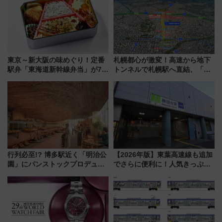
東京～新大阪の味めぐり！定番
札幌都心が激変！高速から地下
駅弁「東海道新幹線弁当」が7月
トンネルで札幌駅へ直結、「創
21日にリニューアル発売
成川通都心アクセス道路」が7月
から本格着工、延長4.8km整備
事業の全貌
行列必至!? 博多駅近く「明治公
【2026年版】東葉高速線も追加
園」にパンストックプロデュー
でさらに便利に！人気きっぷ
スの新業態『Land Bageri』8/7
「サンキューちばフリーパス」
オープン 秋からはビストロ営業
今年も発売 秋・早春に千葉県を
も！
巡るなら使い勝手・コスパ抜群