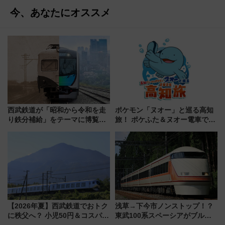
今、あなたにオススメ
西武鉄道が「昭和から令和を走
ポケモン「ヌオー」と巡る高知
り鉄分補給」をテーマに博覧会
旅！ ポケふた＆ヌオー電車で楽
を実施！くすのきホールで8月
しむ鉄道スタンプラリーで土佐
14日から 新車両「トキイロ」体
路の絶景と絶品グルメを満喫！
験ブースも アクセスや申込方法
（7月18日スタート）
を解説
【2026年夏】西武鉄道でおトク
浅草→下今市ノンストップ！？
に秩父へ？ 小児50円＆コスパ最
東武100系スペーシアがブルー
強きっぷで「安・近・短」な家
リボン賞35周年記念で「デビュ