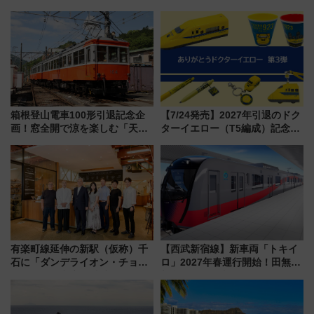
らのアクセスガイド
垣島から船で向かう究極のご褒
美旅「何もしない贅沢」を体験
してみない？
箱根登山電車100形引退記念企
【7/24発売】2027年引退のドク
画！窓全開で涼を楽しむ「天然
ターイエロー（T5編成）記念グ
クーラー体験号」と限定鉄コレ
ッズ7種が登場！ 新幹線車内放
発売
送の目覚まし時計など通販・販
売店舗まとめ
有楽町線延伸の新駅（仮称）千
【西武新宿線】新車両「トキイ
石に「ダンデライオン・チョコ
ロ」2027年春運行開始！田無・
レート」が出店！ 東京メトロが
新所沢にも停車 2028年春には
1億円出資で挑む新時代のまちづ
「第2弾」も
くりとは？