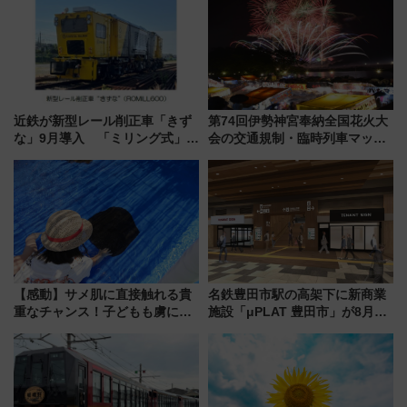
近鉄が新型レール削正車「きず
第74回伊勢神宮奉納全国花火大
な」9月導入 「ミリング式」採
会の交通規制・臨時列車マッ
用でメンテナンス作業を効率
プ！JR東海・近鉄で快適にアク
化！安全性や乗り心地の向上に
セス
貢献するだけでなく、全線区で
活躍するための仕組みも
【感動】サメ肌に直接触れる貴
名鉄豊田市駅の高架下に新商業
重なチャンス！子どもも虜にな
施設「μPLAT 豊田市」が8月26
る鴨川シーワールド「エイとサ
日開業！全8店舗が出店し街の新
メのタッチングプール」【夏休
たな玄関口へ
み限定企画】