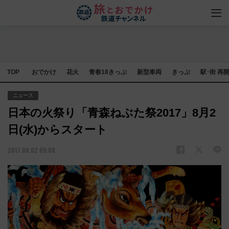
TOP
おでかけ
花火
青春18きっぷ
新型車両
きっぷ
駅･街 再
ニュース
日本の火祭り「青森ねぶた祭2017」8月2
日(水)からスタート
2017.08.02 09:08