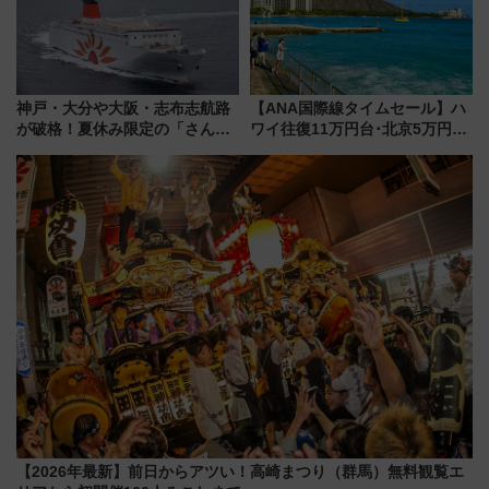
神戸・大分や大阪・志布志航路
【ANA国際線タイムセール】ハ
が破格！夏休み限定の「さんふ
ワイ往復11万円台･北京5万円台
らわあスペシャルセール」スタ
～、憧れのビジネスクラスも！
ート 夕朝食ビュッフェ付きで
来春のGW旅行まで狙える激ア
快適な船旅はいかが？
ツ路線まとめ（8/10まで）
【2026年最新】前日からアツい！高崎まつり（群馬）無料観覧エ