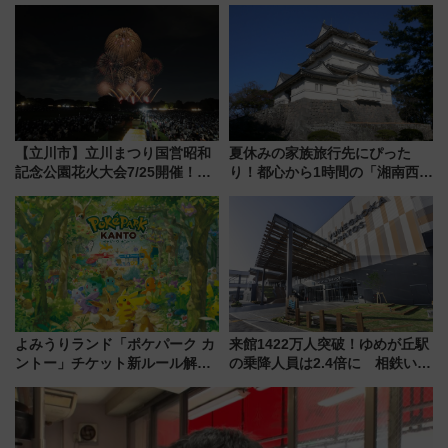
族旅行！ 深夜の正丸トンネル探
ー当時の停車駅」を再現 運転
検や特急ラビューも
時刻や特急券の買い方を紹介
【立川市】立川まつり国営昭和
夏休みの家族旅行先にぴった
記念公園花火大会7/25開催！
り！都心から1時間の「湘南西エ
5000発の花火が夜を彩る 今年は
リア」満喫ガイド 鎌倉・江の
混雑に要注意、その理由は
島とは異なる魅力を持つ今夏の
注目スポット
よみうりランド「ポケパーク カ
来館1422万人突破！ゆめが丘駅
ントー」チケット新ルール解
の乗降人員は2.4倍に 相鉄いず
説！購入制限の緩和と入場時の
み野線「ゆめが丘ソラトス」2周
本人確認が11月スタート
年祭にそうにゃん＆DB.スター
マンが登場