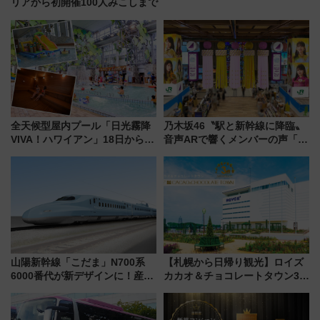
リアから初開催100人みこしまで
全天候型屋内プール「日光霧降
乃木坂46〝駅と新幹線に降臨〟
VIVA！ハワイアン」18日から営
音声ARで響くメンバーの声「真
業開始 小さなお子様連れのフ
夏の全国ツアー2026」
ァミリーから大人まで幅広い世
代が一日中楽しる夏のリゾート
を楽しんで
山陽新幹線「こだま」N700系
【札幌から日帰り観光】ロイズ
6000番代が新デザインに！産学
カカオ＆チョコレートタウン3周
連携で描く瀬戸内の波模様 運
年！ 9月は入場料半額やチョコ
用は今冬から
詰め放題を開催、ロイズタウン
駅からのアクセスも