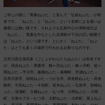
ご存じの様に「青森ねぶた」と並んで「弘前ねぷた」が有
名です。「ねぶた」と「ねぷた」という名称による違いは
厳密には無い様です。それよりも弘前中心の津軽地方は
「ねぷた」、青森を中心とした北津軽や下北の広い範囲で
は「ねぶた」という様です。とにかく「ねぶた」「ねぷ
た」はとても多くの場所で行われるお祭りなのです。
五所川原立佞武多（ごしょがわらたちねぷた）は有名です
が、浅虫ねぶた – 青森市、鯵ヶ沢ねぷた – 鯵ヶ沢町、碇ヶ
関ねぷた – 平川市、板柳ねぶた – 板柳町、市浦ねぶた –
五所川原市、稲垣ねぶた – つがる市、田舎館ねぷた – 田舎
館村、今別ねぶた – 今別町、岩木ねぷた – 弘前市、岩崎ね
ぷた – 深浦町、大畑ねぶた – むつ市、大間ねぷた – 大間
町、大湊ネブタ – むつ市、大鰐ねぷた – 大鰐町、尾上ねぷ
た – 平川市、風間浦ねぷた – 風間浦村、柏ねぷた – つが