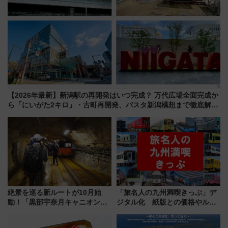
【2026年最新】新潟駅の再開発はいつ完成？ 万代広場全面完成か
ら「にいがた2キロ」・古町再開発、バスタ新潟構想まで徹底解
説！
絶景を巡る新ルートが10月始
「旅名人の九州満喫きっぷ」デ
動！「黒部宇奈月キャニオンル
ジタル化 紙版との価格やルー
ート」と旅の拠点「欅平ラウン
ルの違いを解説
ジ」がオープン