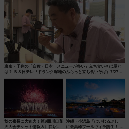
東京・千住の「自称・日本一メニューが多い」立ち食いそば屋と
は？ ＢＳ日テレ『ドランク塚地のふらっと立ち食いそば』7/27夜
10時～放送
秋の夜長に大迫力！第6回川口花
沖縄・小浜島「はいむるぶし」
火大会チケット情報＆川口駅か
に最高峰プールヴィラ誕生！ 石