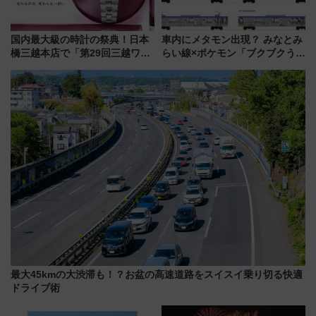
国内最大級の時計の祭典！日本
車内にメタモン出現？ みなとみ
橋三越本店で「第29回三越ワー
らい線×ポケモン「ブクブクうみ
ルドウォッチフェア」開幕
ぞこの街」ラッピング電車が運
【2026年8月5日～25日】
行開始に！ この夏は直通列車で
横浜へ！
最大45kmの大渋滞も！？お盆の高速道路をスイスイ乗り切る快適
ドライブ術