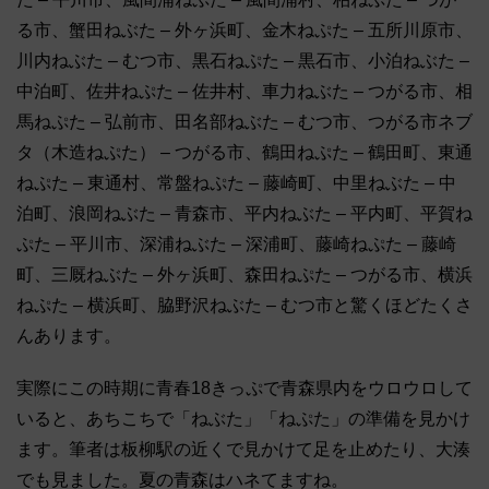
る市、蟹田ねぶた – 外ヶ浜町、金木ねぷた – 五所川原市、
川内ねぶた – むつ市、黒石ねぷた – 黒石市、小泊ねぶた –
中泊町、佐井ねぷた – 佐井村、車力ねぶた – つがる市、相
馬ねぷた – 弘前市、田名部ねぶた – むつ市、つがる市ネブ
タ（木造ねぷた） – つがる市、鶴田ねぷた – 鶴田町、東通
ねぷた – 東通村、常盤ねぷた – 藤崎町、中里ねぶた – 中
泊町、浪岡ねぶた – 青森市、平内ねぶた – 平内町、平賀ね
ぷた – 平川市、深浦ねぶた – 深浦町、藤崎ねぷた – 藤崎
町、三厩ねぶた – 外ヶ浜町、森田ねぷた – つがる市、横浜
ねぷた – 横浜町、脇野沢ねぶた – むつ市と驚くほどたくさ
んあります。
実際にこの時期に青春18きっぷで青森県内をウロウロして
いると、あちこちで「ねぶた」「ねぷた」の準備を見かけ
ます。筆者は板柳駅の近くで見かけて足を止めたり、大湊
でも見ました。夏の青森はハネてますね。