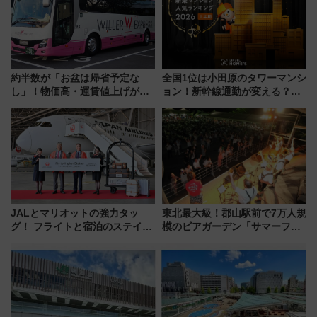
約半数が「お盆は帰省予定な
全国1位は小田原のタワーマンシ
し」！物価高・運賃値上げが財
ョン！新幹線通勤が変える？
布を直撃、往復1万円以内なら帰
「住みたい街」の最新トレンド
りたいけど……【WILLER お盆
【新築マンション人気ランキン
帰省動向調査】
グ】
JALとマリオットの強力タッ
東北最大級！郡山駅前で7万人規
グ！ フライトと宿泊のステイタ
模のビアガーデン「サマーフェ
スマッチでFLY ON ポイントや
スタ IN KORIYAMA 2026」
上級会員資格を効率よく獲得す
7/24-26開催！ 有料席はJRE
る方法を解説
MALLで予約可能