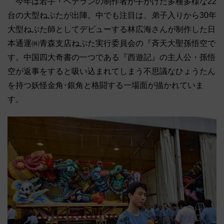
今年は若手・ベテランの制作者が手がけた多種多様な22
台の大型ねぶたが出陣。中でも注目は、弟子入りから30年
大型ねぶた師としてデビューする林広海さんが制作した日
本通運㈱青森支店ねぶた実行委員会の『斉天大聖孫悟空で
す。中国四大奇書の一つである『西遊記』の主人公・孫悟
空が返事をすると吸い込まれてしまう不思議なひょうたん
を持つ妖怪金角･銀角と格闘する一場面が描かれていま
す。