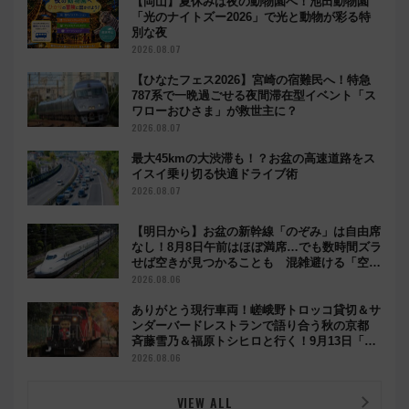
【岡山】夏休みは夜の動物園へ！池田動物園
「光のナイトズー2026」で光と動物が彩る特
別な夜
2026.08.07
【ひなたフェス2026】宮崎の宿難民へ！特急
787系で一晩過ごせる夜間滞在型イベント「ス
ワローおひさま」が救世主に？
2026.08.07
最大45kmの大渋滞も！？お盆の高速道路をス
イスイ乗り切る快適ドライブ術
2026.08.07
【明日から】お盆の新幹線「のぞみ」は自由席
なし！8月8日午前はほぼ満席…でも数時間ズラ
せば空きが見つかることも 混雑避ける「空
席」探しのコツ
2026.08.06
ありがとう現行車両！嵯峨野トロッコ貸切＆サ
ンダーバードレストランで語り合う秋の京都
斉藤雪乃＆福原トシヒロと行く！9月13日「京
都の鉄道満喫ツアー」開催
2026.08.06
VIEW ALL