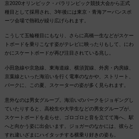
京2020オリンピック・パラリンピック競技大会から正式
種目として採用され、3年後には東京・青海アーバンスポ
ーツ会場で熱戦が繰り広げられます。
こうして五輪種目にもなり、さらに高橋一生などがスケー
トボードを乗りこなす姿がテレビに映ったりもして、にわ
かにスケートボードが再び注目されている兆し。
小田急線や京急線、東海道線、横須賀線、外房・内房線、
京葉線といった海沿いを行く電車のなかや、ストリート、
パークに、この夏、スケーターの姿が多く見られます。
意外なのは男女グループ。海沿いのパークをジョギングし
ていたりすると、高校生や大学生などの男女グループが、
スケートボードを走らせ、ゴロゴロと音を立てて海へ、駅
へと向かう姿に出会います。ジョガーのなかには、彼らと
すれ違いざまにハイタッチする横乗り好きの姿も。