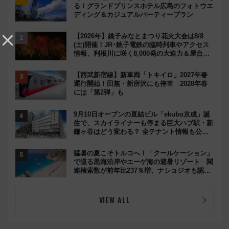
る！グランドプリンスホテル広島のフォトウエ
ディング＆カジュアルパーティープラン
【2026年】銚子みなとまつり花火大会は8/8
(土)開催！JR･銚子電鉄の臨時列車やアクセス
情報、利根川に咲く8,000発の大迫力＆屋台を
満喫
【西武新宿線】新車両「トキイロ」2027年春
運行開始！田無・新所沢にも停車 2028年春
には「第2弾」も
9月10日オープンの直結ビル「ekubo京成」誕
生で、スカイライナーも停まる巨大ハブ駅・新
鎌ヶ谷はどう変わる？ 全テナント情報も公
開！
猛暑の夏こそトルコへ！「クールケーション」
で巡る黒海沿岸やエーゲ海の避暑リゾート 関
連検索数が前年比237％増、ナショジオも認め
る『2026年に訪れるべき世界の旅先』
VIEW ALL