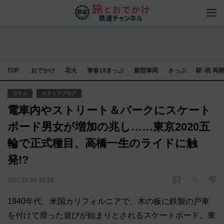
TOP
おでかけ
花火
青春18きっぷ
新型車両
きっぷ
駅･街 再
コラム
スタッフブログ
電車内やストリート＆パークにスケート
ボード男女が増加の兆し……東京2020五
輪で正式種目、高橋一生のライドに触
発!?
2017.08.09 09:08
1940年代、米国カリフォルニアで、木の板に鉄製の戸車
を付けて滑った遊びが始まりとされるスケートボード。東