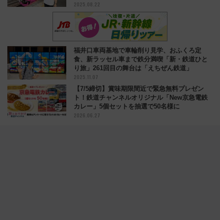
2025.08.22
福井口車両基地で車輪削り見学、おふくろ定
食、新ラッセル車まで鉄分満喫「新・鉄道ひと
り旅」261回目の舞台は「えちぜん鉄道」
2025.11.07
【7/5締切】賞味期限間近で緊急無料プレゼン
ト！鉄道チャンネルオリジナル「New京急電鉄
カレー」5個セットを抽選で50名様に
2026.06.27