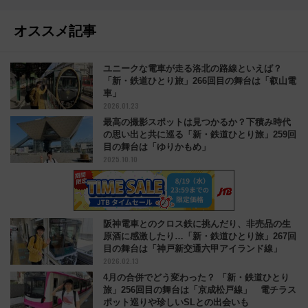
オススメ記事
ユニークな電車が走る洛北の路線といえば？
「新・鉄道ひとり旅」266回目の舞台は「叡山電
車」
2026.01.23
最高の撮影スポットは見つかるか？下積み時代
の思い出と共に巡る「新・鉄道ひとり旅」259回
目の舞台は「ゆりかもめ」
2025.10.10
阪神電車とのクロス鉄に挑んだり、非売品の生
原酒に感激したり…「新・鉄道ひとり旅」267回
目の舞台は「神戸新交通六甲アイランド線」
2026.02.13
4月の合併でどう変わった？ 「新・鉄道ひとり
旅」256回目の舞台は「京成松戸線」 電チラス
ポット巡りや珍しいSLとの出会いも