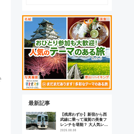
。
で
最新記事
【残席わずか】新宿から西
武線に乗って滋賀の美食フ
レンチを堪能？ 大人気レス
トラン列車「52席の至福」
2026.08.08