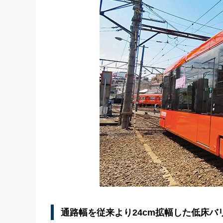
通路幅を従来より24cm拡幅した低床バ