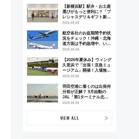
で味わう近江牛や伝統文化
の特別コラボ
【新横浜駅】駅弁・お土産
選びがもっと便利に？「プ
レシャスデリ＆ギフト新横
浜」がオープン 場所や営
2026.08.08
業時間・限定弁当を紹介
航空各社のお盆期間予約状
況をチェック！沖縄・北海
道方面は予約急増中、いま
から狙うべき日は？
2026.08.08
【2026年夏休み】ウィング
久里浜で「出張！京急ミュ
ージアム」開催！入場無料
でスタンプラリーや子ども
2026.08.08
制服撮影も
羽田空港に着くのは出発何
分前が正解？ 9月始動の
JAL「第1ターミナル北側
サテライト」は徒歩1キロ
2026.08.08
超え！ 知っておきたい変更
点まとめ
VIEW ALL