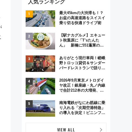
人気ランキング
最大45kmの大渋滞も！？
お盆の高速道路をスイスイ
行
乗り切る快適ドライブ術
が
【駅ナカグルメ】エキュー
こ
ト秋葉原に「T’sたんた
ん」 新橋に551蓬莱の
DNAを継ぐ「東京豚饅」、
オムライス専門店「肉とた
ありがとう現行車両！嵯峨
まご」新グルメ続々登場！
野トロッコ貸切＆サンダー
【2026年8月】
バードレストランで語り合
う秋の京都 斉藤雪乃＆福
原トシヒロと行く！9月13
2026年9月東京メトロダイ
日「京都の鉄道満喫ツア
ヤ改正！銀座線・丸ノ内線
ー」開催
で合計212本の大増発、混
雑緩和に期待
南海電鉄がなにわ筋線に乗
り入れる「次期空港特急」
の導入を決定！ピニンファ
リーナによる日本初の鉄道
デザイン
VIEW ALL