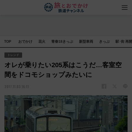
TOP
おでかけ
花火
青春18きっぷ
新型車両
きっぷ
駅･街 再
トレンド
オレが乗りたい205系はこうだ…客室空
間をドコモショップみたいに
2017.11.03 16:11