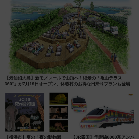
【気仙沼大島】新モノレールで山頂へ！絶景の「亀山テラス
360°」が7月19日オープン、休暇村のお得な日帰りプランも登場
【横浜市】夏の「夜の動物園」
【JR四国】予讃線8000系アンパ