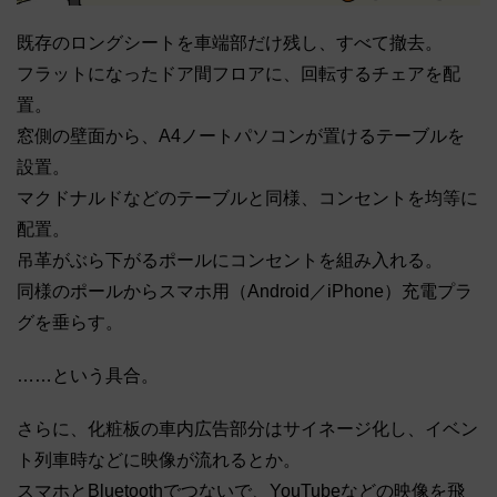
既存のロングシートを車端部だけ残し、すべて撤去。
フラットになったドア間フロアに、回転するチェアを配
置。
窓側の壁面から、A4ノートパソコンが置けるテーブルを
設置。
マクドナルドなどのテーブルと同様、コンセントを均等に
配置。
吊革がぶら下がるポールにコンセントを組み入れる。
同様のポールからスマホ用（Android／iPhone）充電プラ
グを垂らす。
……という具合。
さらに、化粧板の車内広告部分はサイネージ化し、イベン
ト列車時などに映像が流れるとか。
スマホとBluetoothでつないで、YouTubeなどの映像を飛