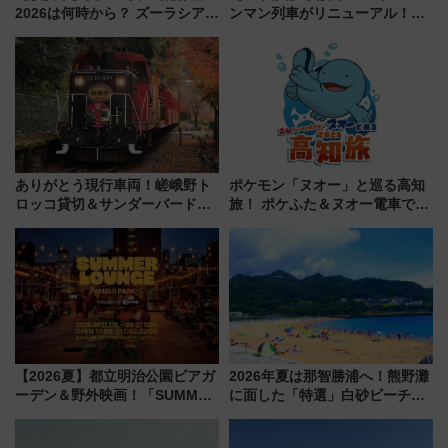
2026は何時から？ ズーラシア・
ンマン列車がリニューアル！内
野毛山・金沢の電車アクセスや
外装デザイン公開 デビューは
見どころ、限定イベントを徹底
今年12月
解説！
ありがとう現行車両！嵯峨野ト
ポケモン「ヌオー」と巡る高知
ロッコ貸切＆サンダーバードレ
旅！ ポケふた＆ヌオー電車で楽
ストランで語り合う秋の京都
しむ鉄道スタンプラリーで土佐
斉藤雪乃＆福原トシヒロと行
路の絶景と絶品グルメを満喫！
く！9月13日「京都の鉄道満喫
（7月18日スタート）
ツアー」開催
【2026夏】都立明治公園ビアガ
2026年夏は那智勝浦へ！熊野灘
ーデン＆野外映画！「SUMMER
に面した「特選」白砂ビーチは
LOUNGE」のアクセスと上映ス
必見 「第17回那智勝浦町花火大
ケジュール 夜風とビール、映画
会」は8月11日開催！