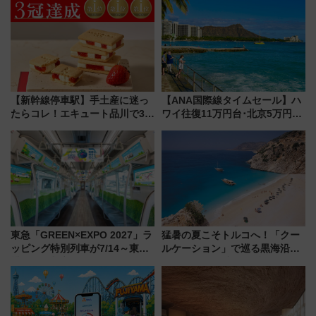
響
ァミリーから大人まで幅広い世
代が一日中楽しる夏のリゾート
を楽しんで
【新幹線停車駅】手土産に迷っ
【ANA国際線タイムセール】ハ
たらコレ！エキュート品川で3年
ワイ往復11万円台･北京5万円台
連続売上1位を獲得した定番手土
～、憧れのビジネスクラスも！
産スイーツとは？
来春のGW旅行まで狙える激ア
ツ路線まとめ（8/10まで）
東急「GREEN×EXPO 2027」ラ
猛暑の夏こそトルコへ！「クー
ッピング特別列車が7/14～東
ルケーション」で巡る黒海沿岸
横・田園都市・目黒線でデビュ
やエーゲ海の避暑リゾート 関
ー！ 注目の編成やデザインまと
連検索数が前年比237％増、ナ
め
ショジオも認める『2026年に訪
れるべき世界の旅先』