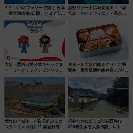
HIS「4つのフェリーで繋ぐ 日本
星野リゾート広島初進出！「界
一周大満喫旅8日間」とは？天橋
宮島」のインフィニティ温泉と
立・小樽・日光東照宮など全国
古式サウナ「石風呂」を大解剖
の絶景＆限定グルメを網羅！煩
宿泊料金・アクセスは？（2026
雑な手続きも不要でお手軽に楽
年7月23日開業）
しめるプランが登場
大阪・関西万博公式キャラクタ
東京～新大阪の味めぐり！定番
ー「ミャクミャク」ピンバッジ
駅弁「東海道新幹線弁当」が7月
新登場！関西の駅構内などで7月
21日にリニューアル発売
中旬発売
憧れの「城泊」が自分好みにカ
福井なのにゴリゴリ関西弁!?
スタマイズ可能に!? 国登録有形
800年生きる人魚伝説、レトロ
文化財・丸亀城「延寿閣別館」
建築の町並み「小浜西組」、町