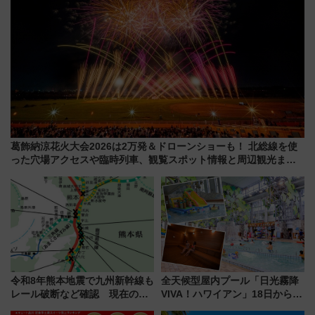
葛飾納涼花火大会2026は2万発＆ドローンショーも！ 北総線を使
った穴場アクセスや臨時列車、観覧スポット情報と周辺観光まと
め（7/28開催）
令和8年熊本地震で九州新幹線も
全天候型屋内プール「日光霧降
レール破断など確認 現在の運
VIVA！ハワイアン」18日から営
転見合わせ状況と交通網への影
業開始 小さなお子様連れのフ