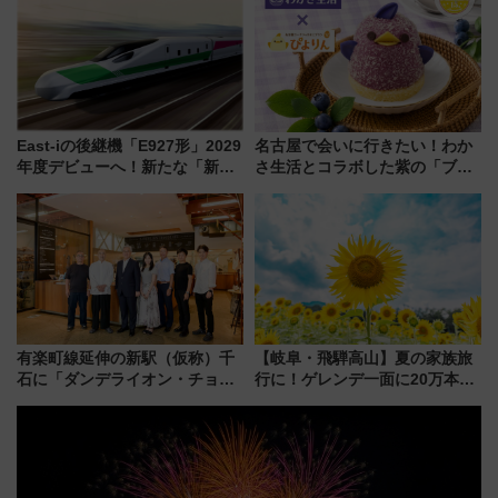
ーも
巡るなら使い勝手・コスパ抜群
East-iの後継機「E927形」2029
名古屋で会いに行きたい！わか
年度デビューへ！新たな「新幹
さ生活とコラボした紫の「ブル
線専用検測車」の性能を徹底解
ーベリーぴよりん」期間限定販
説【JR東日本】
売
有楽町線延伸の新駅（仮称）千
【岐阜・飛騨高山】夏の家族旅
石に「ダンデライオン・チョコ
行に！ゲレンデ一面に20万本の
レート」が出店！ 東京メトロが
ひまわりが咲き誇る「アルコピ
1億円出資で挑む新時代のまちづ
アひまわり園」開園
くりとは？