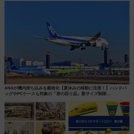
にオーダーメイド型の宿泊プラ
屋カフェで非日常を！週末観光
ンが誕生！
に最適な小浜の歩き方
ANAが機内持ち込みを厳格化【夏休みの移動に注意！】ハンドバ
ッグやPCケースも対象の「身の回り品」新サイズ制限
(40×30×20cm)おさらい