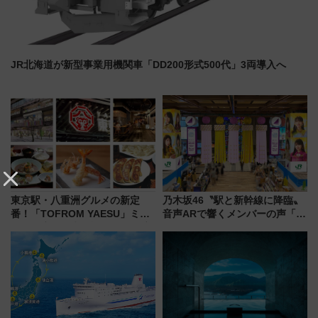
JR北海道が新型事業用機関車「DD200形式500代」3両導入へ
東京駅・八重洲グルメの新定
乃木坂46〝駅と新幹線に降臨〟
番！「TOFROM YAESU」ミシ
音声ARで響くメンバーの声「真
ュラン店から大衆酒場まで68店
夏の全国ツアー2026」
舗が集結した食の空間を徹底解
剖！（9/10開業）