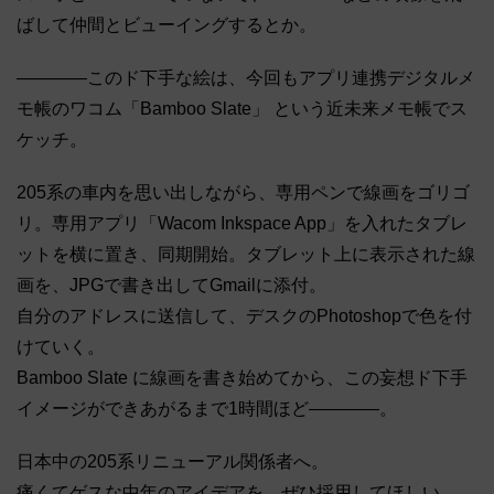
ばして仲間とビューイングするとか。
――――このド下手な絵は、今回もアプリ連携デジタルメ
モ帳のワコム「Bamboo Slate」 という近未来メモ帳でス
ケッチ。
205系の車内を思い出しながら、専用ペンで線画をゴリゴ
リ。専用アプリ「Wacom Inkspace App」を入れたタブレ
ットを横に置き、同期開始。タブレット上に表示された線
画を、JPGで書き出してGmailに添付。
自分のアドレスに送信して、デスクのPhotoshopで色を付
けていく。
Bamboo Slate に線画を書き始めてから、この妄想ド下手
イメージができあがるまで1時間ほど――――。
日本中の205系リニューアル関係者へ。
痛くてゲスな中年のアイデアを、ぜひ採用してほしい。