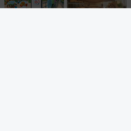
「うまいこと考えた」富士急が
行列必至!? 博多駅近く「明治公
画期的な仕組みを導入！ 人のか
園」にパンストックプロデュー
わりにスマホが並ぶ「分身く
スの新業態『Land Bageri』8/7
ん」始動
オープン 秋からはビストロ営業
も！
近鉄が新型レール削正車「きずな」9月導入 「ミリング式」採用
でメンテナンス作業を効率化！安全性や乗り心地の向上に貢献す