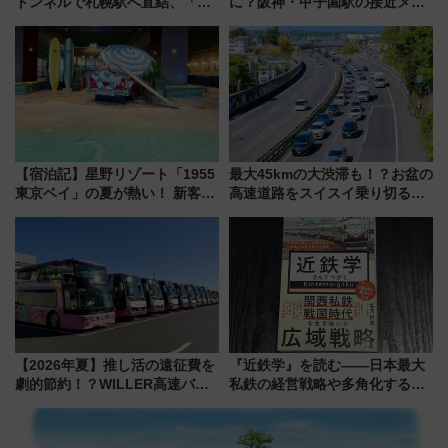
トンネルで札幌駅へ直結、「創
に？阪神・甲子園駅の接近メロ
成川通都心アクセス道路」が7月
ディがVaundy「かげろう」×向
から本格着工、延長4.8km整備
谷実アレンジの特別仕様へ、8月
事業の全貌
5日始発から
【宿泊記】星野リゾート「1955
最大45kmの大渋滞も！？お盆の
東京ベイ」の夏が熱い！ 新客室
高速道路をスイスイ乗り切る快
「50sスターダムルーム」とア
適ドライブ術
メリカングルメ＆絶品スイーツ
を満喫（千葉県浦安市）
【2026年夏】推し活の遠征費を
『近鉄学』を読む――日本最大
劇的節約！？WILLER高速バス
私鉄の経営戦略や多角化する事
「1km5円セール」やワンコイン
業の根底にある考えを浮き彫り
温泉の最強ルート 予約期間・
にする一冊
対象路線まとめ