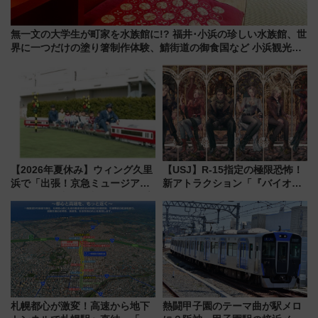
無一文の大学生が町家を水族館に!? 福井･小浜の珍しい水族館、世
界に一つだけの塗り箸制作体験、鯖街道の御食国など 小浜観光レ
ポ 第2弾
【2026年夏休み】ウィング久里
【USJ】R-15指定の極限恐怖！
浜で「出張！京急ミュージア
新アトラクション「『バイオハ
ム」開催！入場無料でスタンプ
ザード レクイエム』 ザ・ダイ
ラリーや子ども制服撮影も
ブ」今秋登場 ―予測不能の恐
怖に泣き叫べ―
札幌都心が激変！高速から地下
熱闘甲子園のテーマ曲が駅メロ