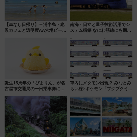
【車なし日帰り】三浦半島・絶
南海・日立と量子技術活用でシ
景カフェと透明度AA穴場ビーチ
ステム構築 なにわ筋線にも期待
を巡る！ おトクな電車きっぷ活
乗務員・車両計画作業を短縮へ
用してストレスフリー旅へ行こ
う！
誕生15周年の「ぴよりん」が名
車内にメタモン出現？ みなとみ
古屋市交通局の一日乗車券に！
らい線×ポケモン「ブクブクうみ
東山線では貸切電車も登場【限
ぞこの街」ラッピング電車が運
定1万5000枚】
行開始に！ この夏は直通列車で
横浜へ！