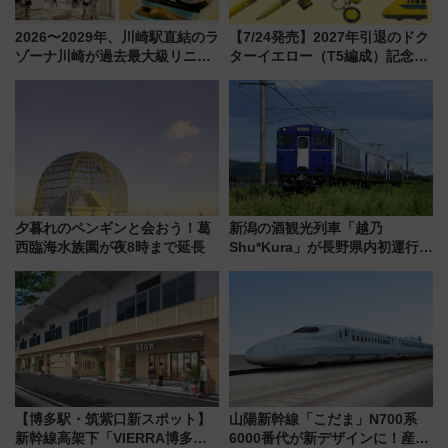
2026〜2029年、川崎駅直結のラ
【7/24発売】2027年引退のドク
ゾーナ川崎が過去最大級リニュ
ターイエロー（T5編成）記念グ
ーアル！ フードコート拡大など
ッズ7種が登場！ 新幹線車内放
「いつから何が変わるか」徹底
送の目覚まし時計など通販・販
解説！
売店舗まとめ
夕暮れのペンギンと会おう！葛
新潟の酒観光列車「越乃
西臨海水族園が夜8時まで延長
Shu*Kura」が長野県内初運行！
地酒と食を味わう信州プレDC特
別企画
【博多駅・筑紫口新スポット】
山陽新幹線「こだま」N700系
新幹線高架下「VIERRA博多テ
6000番代が新デザインに！産学