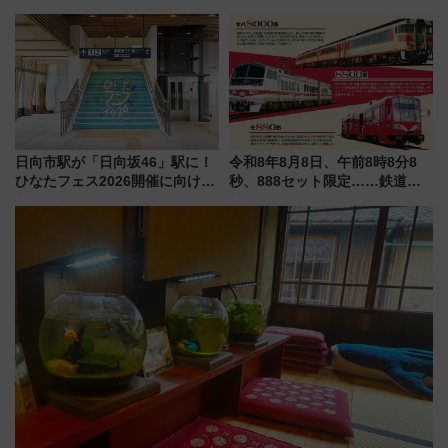
ラス」が9/18開業！九州初出店
連携で描く瀬戸内の波模様 運
など注目の全6店舗 「博多活憩
用は今冬から
通り」も一新
日向市駅が「日向坂46」駅に！
令和8年8月8日、午前8時8分8
ひなたフェス2026開催に向けJR
秒、888セット限定……鉄道各
九州が記念きっぷや臨時列車で
社の「8・8・8」な記念きっぷ
全力応援 夜行列車「ドリーム
たち
おひさま号」も走る