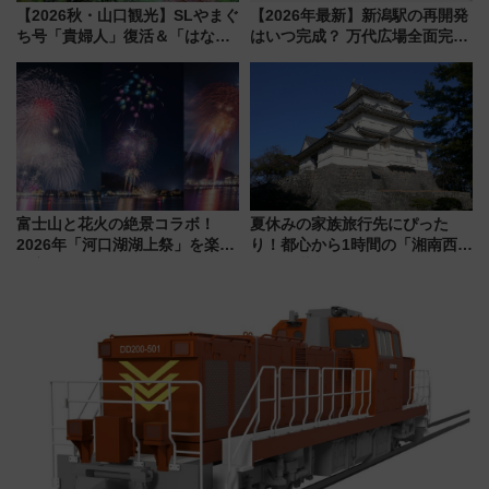
【2026秋・山口観光】SLやまぐ
【2026年最新】新潟駅の再開発
ち号「貴婦人」復活＆「はなあ
はいつ完成？ 万代広場全面完成
かり」初走行区間も！山口DCの
から「にいがた2キロ」・古町再
注目観光列車まとめ きっぷの取
開発、バスタ新潟構想まで徹底
り方は？
解説！
富士山と花火の絶景コラボ！
夏休みの家族旅行先にぴった
2026年「河口湖湖上祭」を楽し
り！都心から1時間の「湘南西エ
む完全ガイド＆鉄道アクセスの
リア」満喫ガイド 鎌倉・江の
ススメ
島とは異なる魅力を持つ今夏の
注目スポット