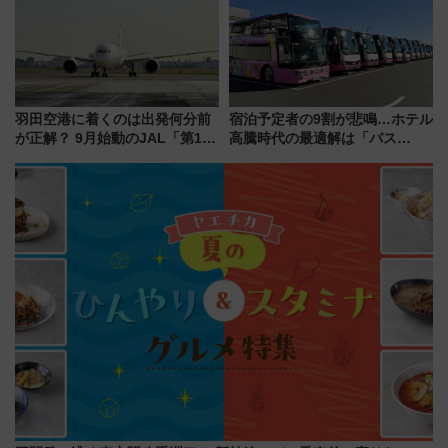
を満喫！
羽田空港に着くのは出発何分前
宿泊予定者の9割が悲鳴…ホテル
が正解？ 9月始動のJAL「第1タ
高騰時代の最適解は「バス
ーミナル北側サテライト」は徒
泊」!? WILLER最新調査で判明
歩1キロ超え！ 知っておきたい
した、推し活遠征や観光時のリ
変更点まとめ
アルな懐事情