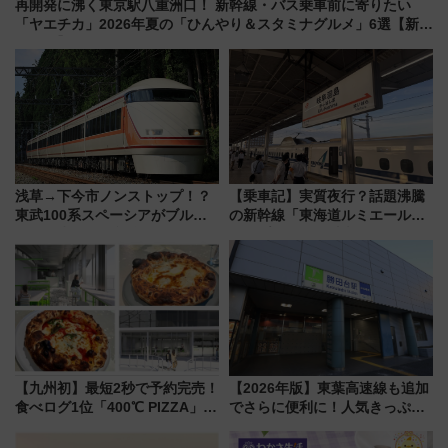
再開発に沸く東京駅八重洲口！ 新幹線・バス乗車前に寄りたい
「ヤエチカ」2026年夏の「ひんやり＆スタミナグルメ」6選【新店
舗も！】
浅草→下今市ノンストップ！？
【乗車記】実質夜行？話題沸騰
東武100系スペーシアがブルー
の新幹線「東海道ルミエールエ
リボン賞35周年記念で「デビュ
クスプレス」に乗車してみた
ー当時の停車駅」を再現 運転
東京22時発、京都・新大阪に6
時刻や特急券の買い方を紹介
時台着 見どころは岐阜羽島の
素晴らし過ぎる朝
【九州初】最短2秒で予約完売！
【2026年版】東葉高速線も追加
食べログ1位「400℃ PIZZA」が
でさらに便利に！人気きっぷ
博多駅すぐの明治公園に8/7オー
「サンキューちばフリーパス」
プン。もつ鍋風など限定メニュ
今年も発売 秋・早春に千葉県を