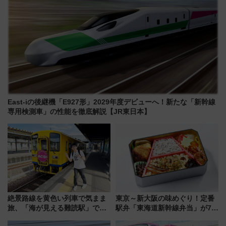
East-iの後継機「E927形」2029年度デビューへ！新たな「新幹線
専用検測車」の性能を徹底解説【JR東日本】
絶景路線を黄色い列車で気まま
東京～新大阪の味めぐり！定番
旅、「海が見える難読駅」で幸
駅弁「東海道新幹線弁当」が7月
せの黄色いハンカチに願いを
21日にリニューアル発売