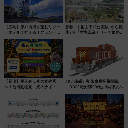
【広島】瀬戸内海を望むリゾー
新駅 “手柄山平和公園駅”から徒
トホテルで叶える！グランドプ
歩3分「大和工業アリーナ姫路」
リンスホテル広島のフォトウエ
10月開業！Novelbright公演 や
ディング＆カジュアルパーティ
大相撲巡業など 豪華イベントと
ープラン
アクセス
【岡山】夏休みは夜の動物園
JR北海道が新型事業用機関車
へ！池田動物園「光のナイトズ
「DD200形式500代」3両導入へ
ー2026」で光と動物が彩る特別
な夜