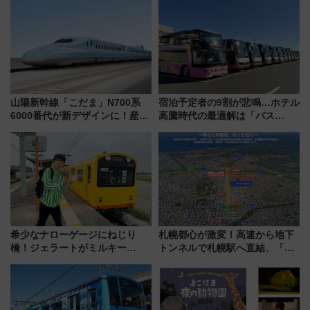
山陽新幹線「こだま」N700系
宿泊予定者の9割が悲鳴…ホテル
6000番代が新デザインに！産学
高騰時代の最適解は「バス
連携で描く瀬戸内の波模様 運
泊」!? WILLER最新調査で判明
用は今冬から
した、推し活遠征や観光時のリ
アルな懐事情
希少なナローゲージにねじり
札幌都心が激変！高速から地下
橋！ジェラートがミルキー
トンネルで札幌駅へ直結、「創
米！？「新・鉄道ひとり旅」
成川通都心アクセス道路」が7月
278回目の舞台は「三岐鉄道北
から本格着工、延長4.8km整備
勢線」
事業の全貌