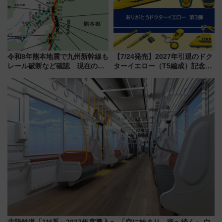
令和8年熊本地震で九州新幹線も
【7/24発売】2027年引退のドク
レール破断など確認 現在の運
ターイエロー（T5編成）記念グ
転見合わせ状況と交通網への影
ッズ7種が登場！ 新幹線車内放
響
送の目覚まし時計など通販・販
売店舗まとめ
北陸鉄道「1M系」2027年度導入へ 「空に始まり、海へ続く」 白