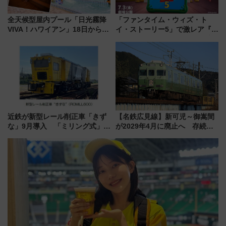
全天候型屋内プール「日光霧降
「ファンタイム・ウィズ・ト
VIVA！ハワイアン」18日から営
イ・ストーリー5」で激レア『ロ
業開始 小さなお子様連れのフ
ルカナ』カードをゲット！最新
ァミリーから大人まで幅広い世
デコレーションも徹底解説
代が一日中楽しる夏のリゾート
を楽しんで
近鉄が新型レール削正車「きず
【名鉄広見線】新可児～御嵩間
な」9月導入 「ミリング式」採
が2029年4月に廃止へ 存続協
用でメンテナンス作業を効率
議終了で100年の歴史に幕
化！安全性や乗り心地の向上に
貢献するだけでなく、全線区で
活躍するための仕組みも