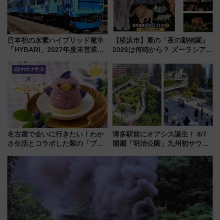
日本初の水素ハイブリッド電車
【横浜市】夏の「夜の動物園」
「HYBARI」2027年度末営業運
2026は何時から？ ズーラシア・
転へ 鉄道・発電・まちづくり
野毛山・金沢の電車アクセスや
で水素利活用が加速
見どころ、限定イベントを徹底
解説！
名古屋で会いに行きたい！わか
博多駅前にオアシス誕生！ 8/7
さ生活とコラボした紫の「ブル
開園「明治公園」九州初サウナ
ーベリーぴよりん」期間限定販
TOTOPAや日本一のピザなど絶
売
品グルメ登場で駅前の過ごし方
はどう変わる？