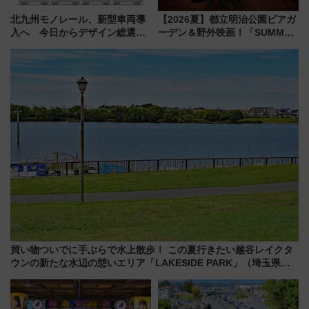
北九州モノレール、新型車両導
【2026夏】都立明治公園ビアガ
入へ 今日からデザイン総選挙
ーデン＆野外映画！「SUMMER
始まる
LOUNGE」のアクセスと上映ス
ケジュール 夜風とビール、映画
を満喫！
買い物ついでに手ぶらで水上散歩！ この夏行きたい越谷レイクタ
ウンの新たな水辺の憩いエリア「LAKESIDE PARK」（埼玉県越
谷市）