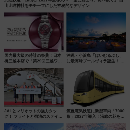
山比咩神社をモチーフにした神秘的なデザイン
国内最大級の時計の祭典！日本
沖縄・小浜島「はいむるぶし」
橋三越本店で「第29回三越ワー
に最高峰プールヴィラ誕生！ 石
ルドウォッチフェア」開幕
垣島から船で向かう究極のご褒
【2026年8月5日～25日】
美旅「何もしない贅沢」を体験
してみない？
JALとマリオットの強力タッ
筑豊電気鉄道に新型車両「7000
グ！ フライトと宿泊のステイタ
形」2027年導入！沿線の花をイ
スマッチでFLY ON ポイントや
メージしたイエローを採用 車
上級会員資格を効率よく獲得す
内は落ち着いたゆとりある空間