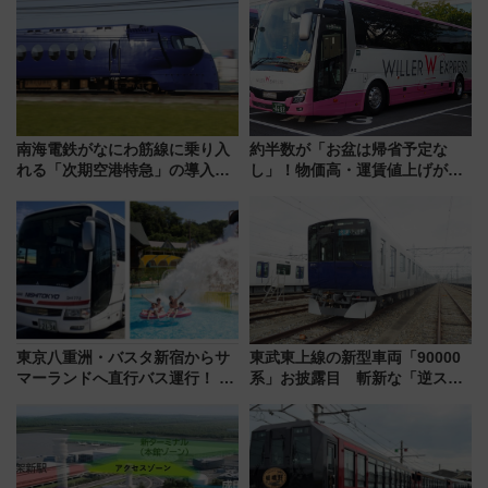
「新・鉄道ひとり旅」279回目
の舞台は「島原鉄道」
南海電鉄がなにわ筋線に乗り入
約半数が「お盆は帰省予定な
れる「次期空港特急」の導入を
し」！物価高・運賃値上げが財
決定！ピニンファリーナによる
布を直撃、往復1万円以内なら帰
日本初の鉄道デザイン
りたいけど……【WILLER お盆
帰省動向調査】
東京八重洲・バスタ新宿からサ
東武東上線の新型車両「90000
マーランドへ直行バス運行！ お
系」お披露目 斬新な「逆スラ
トクな1Dayパスで夏のプールと
ント式」の先頭形状と明るく開
推し活を楽しもう！（2026年
放的な車内空間に注目、デビュ
8/1～31）
ーは9月