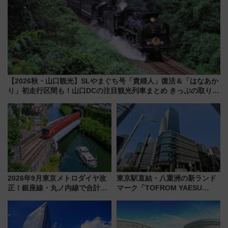
【2026秋・山口観光】SLやまぐち号「貴婦人」復活＆「はなあか
り」初走行区間も！山口DCの注目観光列車まとめ きっぷの取り方
は？
2026年9月東京メトロダイヤ改
東京駅直結・八重洲の新ランド
正！銀座線・丸ノ内線で合計
マーク「TOFROM YAESU
212本の大増発、混雑緩和に期
TOWER」9/10開業！ 雨に濡れ
待
ないバスターミナル直結でスキ
マ時間が充実