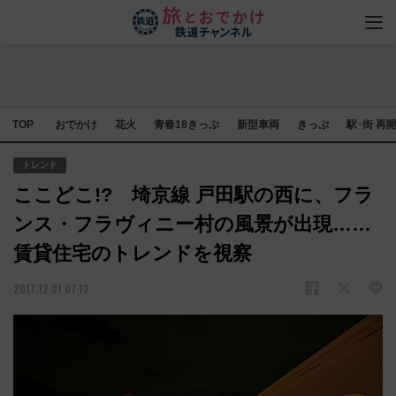
TOP
おでかけ
花火
青春18きっぷ
新型車両
きっぷ
駅･街 再
トレンド
ここどこ!? 埼京線 戸田駅の西に、フラ
ンス・フラヴィニー村の風景が出現……
賃貸住宅のトレンドを視察
2017.12.01 07:12