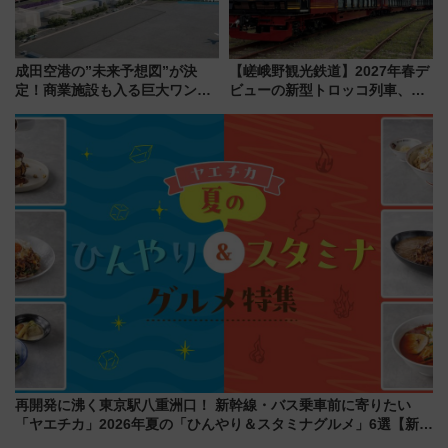
成田空港の”未来予想図”が決
【嵯峨野観光鉄道】2027年春デ
定！商業施設も入る巨大ワンタ
ビューの新型トロッコ列車、い
ーミナル、京成の高架新駅整備
よいよ試運転開始へ！現行車両
で新型特急が品川･羽田とを結
は2026年で引退
ぶ！ JR空港駅は2面3線化！
再開発に沸く東京駅八重洲口！ 新幹線・バス乗車前に寄りたい
「ヤエチカ」2026年夏の「ひんやり＆スタミナグルメ」6選【新店
舗も！】