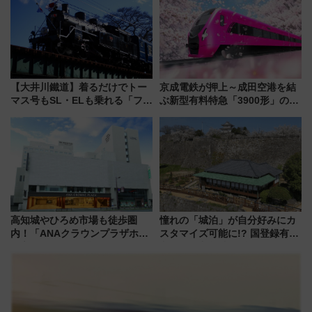
る方法を解説
に
【大井川鐵道】着るだけでトー
京成電鉄が押上～成田空港を結
マス号もSL・ELも乗れる「フリ
ぶ新型有料特急「3900形」のコ
ーきっぷTシャツ」8月6日より
ンセプト・デザイン公開 愛称
受注販売
募集も実施
高知城やひろめ市場も徒歩圏
憧れの「城泊」が自分好みにカ
内！「ANAクラウンプラザホテ
スタマイズ可能に!? 国登録有形
ル高知」が8月開業
文化財・丸亀城「延寿閣別館」
にオーダーメイド型の宿泊プラ
ンが誕生！