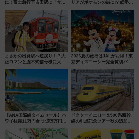
に！富士急行下吉田駅に「サ電
リアがポケモンの街に!? 総勢
（SADEN）」2026年12月開
100匹以上が出現「レジェンド
業 行き交う電車の音や振動を
リサーチ」本格謎解き・グッズ
感じながら「ととのう」新感覚
情報まとめ
まさかの出発駅へ逆戻り！？大
2026夏の旅行はJALがお得！東
正ロマンと腕木式信号機に大興
京ディズニーシー完全貸切パー
奮「新・鉄道ひとり旅」277回
ティー招待券が当たるキャンペ
目の舞台は岐阜県の「明知鉄
ーン始まる 条件は「夏の国内
道」
線に2回搭乗」
【ANA国際線タイムセール】ハ
ドクターイエロー＆500系新幹
ワイ往復11万円台･北京5万円台
線の引退記念ツアー秋の追加企
～、憧れのビジネスクラスも！
画が決定！乗車体験やグッズ・
来春のGW旅行まで狙える激ア
ホテル情報まとめ
ツ路線まとめ（8/10まで）