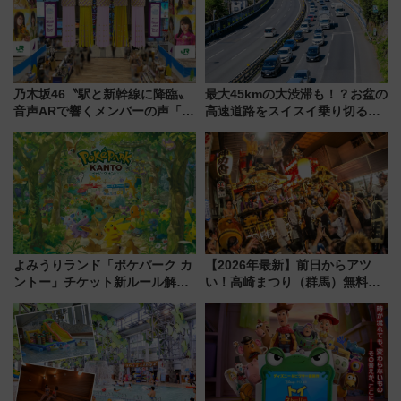
乃木坂46〝駅と新幹線に降臨〟
最大45kmの大渋滞も！？お盆の
音声ARで響くメンバーの声「真
高速道路をスイスイ乗り切る快
夏の全国ツアー2026」
適ドライブ術
よみうりランド「ポケパーク カ
【2026年最新】前日からアツ
ントー」チケット新ルール解
い！高崎まつり（群馬）無料観
説！購入制限の緩和と入場時の
覧エリアから初開催100人みこ
本人確認が11月スタート
しまで