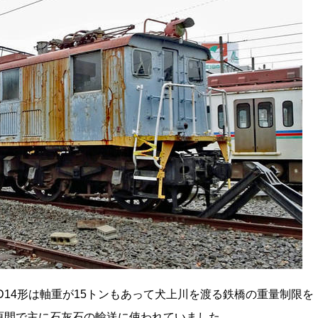
D14形は軸重が15トンもあって犬上川を渡る鉄橋の重量制限を
原間で主に石灰石の輸送に使われていました。