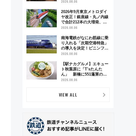
う秋の京都 斉藤雪乃＆福
2026.08.06
原トシヒロと行く！9月13
日「京都の鉄道満喫ツア
2026年9月東京メトロダイ
ー」開催
ヤ改正！銀座線・丸ノ内線
で合計212本の大増発、混
雑緩和に期待
2026.08.06
南海電鉄がなにわ筋線に乗
り入れる「次期空港特急」
の導入を決定！ピニンファ
リーナによる日本初の鉄道
2026.08.06
デザイン
【駅ナカグルメ】エキュー
ト秋葉原に「T’sたんた
ん」 新橋に551蓬莱の
DNAを継ぐ「東京豚饅」、
2026.08.06
オムライス専門店「肉とた
まご」新グルメ続々登場！
VIEW ALL
【2026年8月】