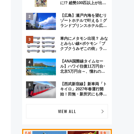
に!? 総勢100匹以上が出現
「レジェンドリサーチ」本
格謎解き・グッズ情報まと
【広島】瀬戸内海を望むリ
め
ゾートホテルで叶える！グ
ランドプリンスホテル広島
のフォトウエディング＆カ
ジュアルパーティープラン
車内にメタモン出現？ みな
とみらい線×ポケモン「ブ
クブクうみぞこの街」ラッ
ピング電車が運行開始に！
この夏は直通列車で横浜
【ANA国際線タイムセー
へ！
ル】ハワイ往復11万円台･
北京5万円台～、憧れのビ
ジネスクラスも！来春の
GW旅行まで狙える激アツ
【西武新宿線】新車両「ト
路線まとめ（8/10まで）
キイロ」2027年春運行開
始！田無・新所沢にも停
車 2028年春には「第2
弾」も
VIEW ALL