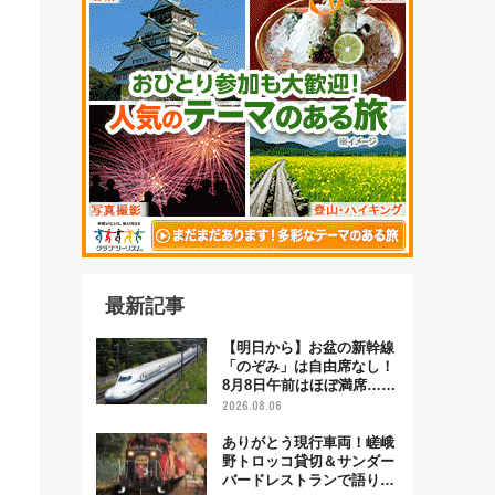
最新記事
【明日から】お盆の新幹線
「のぞみ」は自由席なし！
8月8日午前はほぼ満席…で
も数時間ズラせば空きが見
2026.08.06
つかることも 混雑避ける
「空席」探しのコツ
ありがとう現行車両！嵯峨
野トロッコ貸切＆サンダー
バードレストランで語り合