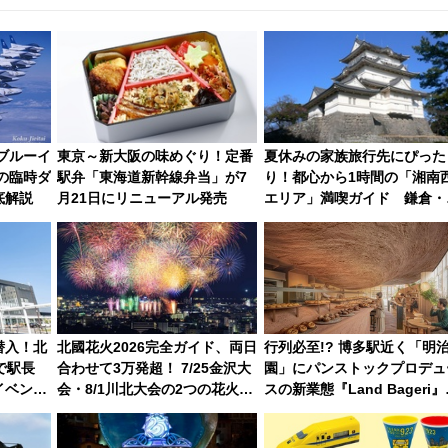
にブルーイ
東京～新大阪の味めぐり！定番
夏休みの家族旅行先にぴった
の臨時ダ
駅弁「東海道新幹線弁当」が7
り！都心から1時間の「湘南
底解説
月21日にリニューアル発売
エリア」満喫ガイド 鎌倉・
の島とは異なる魅力を持つ今
の注目スポット
潜入！北
北國花火2026完全ガイド、両日
行列必至!? 博多駅近く「明
で駅長
合わせて3万発超！ 7/25金沢大
園」にパンストックプロデュ
イベン
会・8/1川北大会の2つの花火大
スの新業態『Land Bageri』
容を紹介
会の日程・アクセス・観覧席ま
8/7オープン 秋からはビスト
とめ（石川県）
営業も！