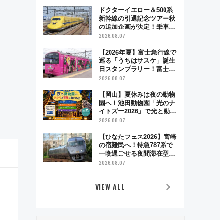
とり旅」279回目の舞台は
「島原鉄道」
ドクターイエロー＆500系
新幹線の引退記念ツアー秋
の追加企画が決定！乗車体
験やグッズ・ホテル情報ま
2026.08.07
とめ
【2026年夏】富士急行線で
巡る「うちはサスケ」誕生
日スタンプラリー！富士急
ハイランド限定グルメ＆グ
2026.08.07
ッズ徹底ガイド
【岡山】夏休みは夜の動物
園へ！池田動物園「光のナ
イトズー2026」で光と動物
が彩る特別な夜
2026.08.07
【ひなたフェス2026】宮崎
の宿難民へ！特急787系で
一晩過ごせる夜間滞在型イ
ベント「スワローおひさ
2026.08.07
ま」が救世主に？
VIEW ALL