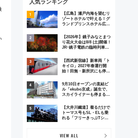
人気ランキング
検
【広島】瀬戸内海を望むリ
ゾートホテルで叶える！グ
ランドプリンスホテル広島
のフォトウエディング＆カ
ジュアルパーティープラン
【2026年】銚子みなとまつ
い
り花火大会は8/8 (土)開催！
JR･銚子電鉄の臨時列車や
アクセス情報、利根川に咲
く8,000発の大迫力＆屋台
【西武新宿線】新車両「ト
を満喫
キイロ」2027年春運行開
始！田無・新所沢にも停
車 2028年春には「第2
弾」も
9月10日オープンの直結ビ
ル「ekubo京成」誕生で、
スカイライナーも停まる巨
大ハブ駅・新鎌ヶ谷はどう
変わる？ 全テナント情報も
【大井川鐵道】着るだけで
公開！
トーマス号もSL・ELも乗
れる「フリーきっぷTシャ
ツ」8月6日より受注販売
VIEW ALL