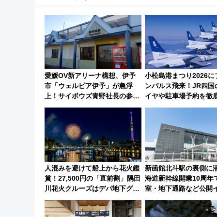
愛媛OV新アリーナ構想、伊予
小松島港まつり2026
市「ウェルピア伊予」が急浮
ンパルス飛来！JR四国
上！サイボウズ青野社長の参加
イヤや駐車場予約を徹
表明で探る鉄道アクセスの未来
人混みを避けて船上から花火鑑
新函館北斗駅の裏側に
賞！27,500円の「直前割」隅田
海道新幹線開業10周年
川花火クルーズはデパ地下グル
室・地下通路など公開
メも持ち込みOK
ト 参加方法や体験内