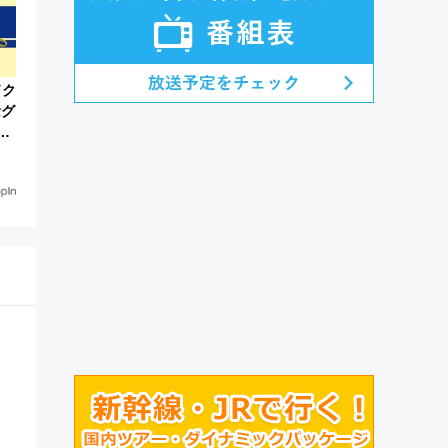
ドク
念グ
放
販