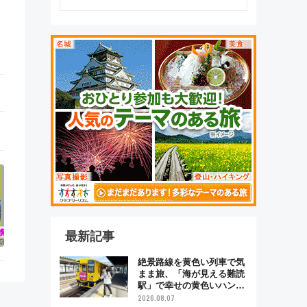
最新記事
絶景路線を黄色い列車で気
まま旅、「海が見える難読
駅」で幸せの黄色いハンカ
チに願いを 「新・鉄道ひ
2026.08.07