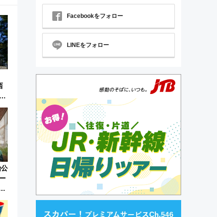
Facebookをフォロー
LINEをフォロー
西
江
夏
治公
ー
ロ