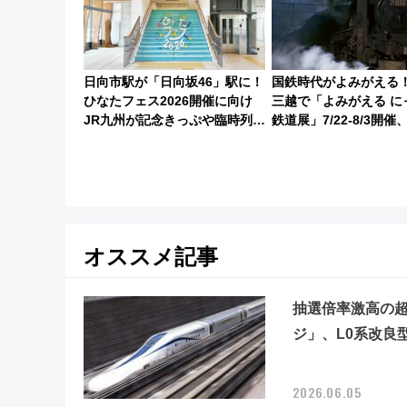
日向市駅が「日向坂46」駅に！
国鉄時代がよみがえる
ひなたフェス2026開催に向け
三越で「よみがえる に
JR九州が記念きっぷや臨時列車
鉄道展」7/22-8/3開
で全力応援 夜行列車「ドリー
敬の名作写真も、駅弁
ムおひさま号」も走る
同時開催！
オススメ記事
抽選倍率激高の超
ジ」、L0系改良
2026.06.05