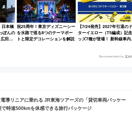
！日本橋
祝25周年！東京ディズニーシー
【7/24発売】2027年引退の
っぽんの
を水路で巡る8つのテーマポー
ターイエロー（T5編成）記
催、広田尚
トと限定デコレーションを解説
ッズ7種が登場！ 新幹線車内
フェスも
送の目覚まし時計など通販・
売店舗まとめ
Recommended by
電導リニアに乗れる JR東海ツアーズの「貸切車両パッケー
型で時速500kmを体感できる旅行パッケージ