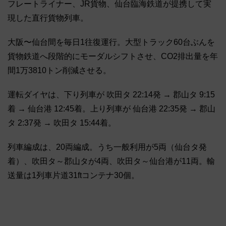
フレートライナー、JR貨物、仙台臨海鉄道が提携して実
現した直行貨物列車。
大阪〜仙台間を毎日1往復運行。大型トラック60台ぶんを
貨物鉄道へ段階的にモーダルシフトさせ、CO2排出量を年
間1万3810トン削減させる。
運転ダイヤは、下り列車が 吹田タ 22:14発 → 郡山タ 9:15
着 → 仙台港 12:45着。上り列車が 仙台港 22:35発 → 郡山
タ 2:37発 → 吹田タ 15:44着。
列車編成は、20両編成。うち一般利用が5両（仙台タ発
着）、吹田タ～郡山タが4両、吹田タ～仙台港が11両。輸
送量は1列車片道31ftコンテナ30個。