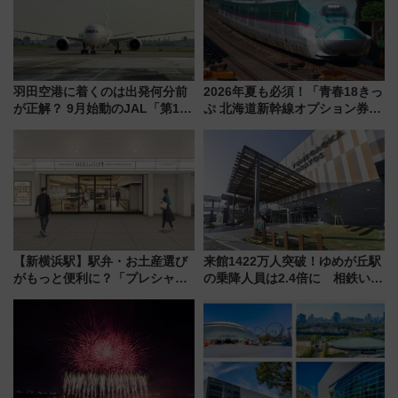
羽田空港に着くのは出発何分前
2026年夏も必須！「青春18きっ
が正解？ 9月始動のJAL「第1タ
ぷ 北海道新幹線オプション券」
ーミナル北側サテライト」は徒
自動改札対応ルールと途中下車
歩1キロ超え！ 知っておきたい
の罠
変更点まとめ
【新横浜駅】駅弁・お土産選び
来館1422万人突破！ゆめが丘駅
がもっと便利に？「プレシャス
の乗降人員は2.4倍に 相鉄いず
デリ＆ギフト新横浜」がオープ
み野線「ゆめが丘ソラトス」2周
ン 場所や営業時間・限定弁当
年祭にそうにゃん＆DB.スター
を紹介
マンが登場