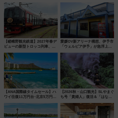
【嵯峨野観光鉄道】2027年春デ
愛媛OV新アリーナ構想、伊予市
ビューの新型トロッコ列車、い
「ウェルピア伊予」が急浮上！
よいよ試運転開始へ！現行車両
サイボウズ青野社長の参加表明
は2026年で引退
で探る鉄道アクセスの未来
【ANA国際線タイムセール】ハ
【2026秋・山口観光】SLやまぐ
ワイ往復11万円台･北京5万円台
ち号「貴婦人」復活＆「はなあ
～、憧れのビジネスクラスも！
かり」初走行区間も！山口DCの
来春のGW旅行まで狙える激ア
注目観光列車まとめ きっぷの取
ツ路線まとめ（8/10まで）
り方は？