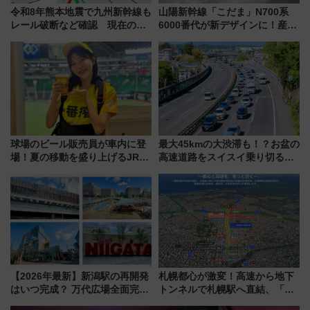
令和8年熊本地震で九州新幹線も
山陽新幹線「こだま」N700系
レール破断など確認 現在の運
6000番代が新デザインに！産学
転見合わせ状況と交通網への影
連携で描く瀬戸内の波模様 運
響
用は今冬から
球場のビール販売員が車内に登
最大45kmの大渋滞も！？お盆の
場！夏の移動を盛り上げるJR九
高速道路をスイスイ乗り切る快
州「ビール新幹線」7月31日・8
適ドライブ術
月7日限定 ソフトバンクホーク
スとコラボ
【2026年最新】新潟駅の再開発
札幌都心が激変！高速から地下
はいつ完成？ 万代広場全面完成
トンネルで札幌駅へ直結、「創
から「にいがた2キロ」・古町再
成川通都心アクセス道路」が7月