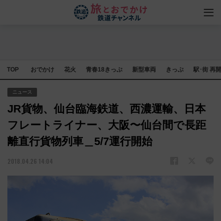
TOP
おでかけ
花火
青春18きっぷ
新型車両
きっぷ
駅･街 再
ニュース
JR貨物、仙台臨海鉄道、西濃運輸、日本
フレートライナー、大阪〜仙台間で長距
離直行貨物列車＿5/7運行開始
2018.04.26 14:04