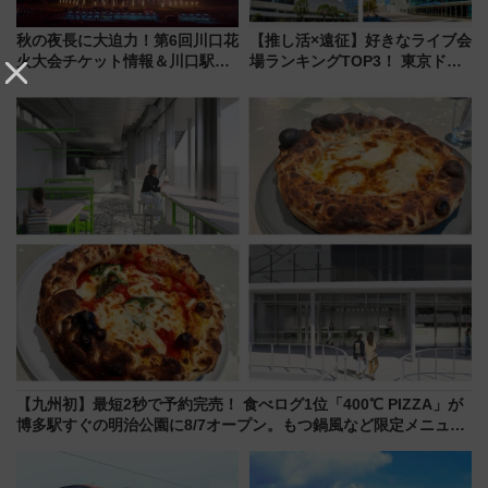
秋の夜長に大迫力！第6回川口花
【推し活×遠征】好きなライブ会
火大会チケット情報＆川口駅か
場ランキングTOP3！ 東京ドー
らのアクセスガイド
ムや大阪城ホールが選ばれる理
由と交通アクセス術、ライブ会
場に何を求める？
【九州初】最短2秒で予約完売！ 食べログ1位「400℃ PIZZA」が
博多駅すぐの明治公園に8/7オープン。もつ鍋風など限定メニュー
も