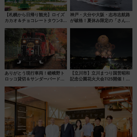
【札幌から日帰り観光】ロイズ
神戸・大分や大阪・志布志航路
カカオ＆チョコレートタウン3周
が破格！夏休み限定の「さんふ
年！ 9月は入場料半額やチョコ
らわあスペシャルセール」スタ
詰め放題を開催、ロイズタウン
ート 夕朝食ビュッフェ付きで
駅からのアクセスも
快適な船旅はいかが？
ありがとう現行車両！嵯峨野ト
【立川市】立川まつり国営昭和
ロッコ貸切＆サンダーバードレ
記念公園花火大会7/25開催！
ストランで語り合う秋の京都
5000発の花火が夜を彩る 今年は
斉藤雪乃＆福原トシヒロと行
混雑に要注意、その理由は
く！9月13日「京都の鉄道満喫
ツアー」開催