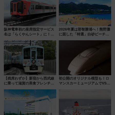
阪神電車初の座席指定サービス
2026年夏は那智勝浦へ！熊野灘
名は「らくやんシート」に！新
に面した「特選」白砂ビーチは
型3000系で大阪梅田～山陽姫路
必見 「第17回那智勝浦町花火大
を快適移動
会」は8月11日開催！
【残席わずか】新宿から西武線
初公開のオリジナル模型も！ロ
に乗って滋賀の美食フレンチを
マンスカーミュージアムでVSE
堪能？ 大人気レストラン列車
の設計秘話に迫る企画展が7月
「52席の至福」で味わう近江牛
15日スタート
や伝統文化の特別コラボ