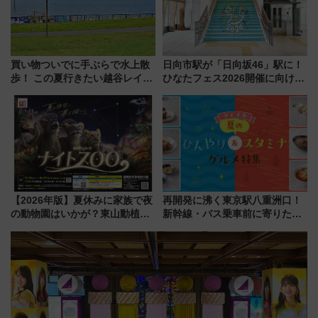
買い物ついでに手ぶらで水上散
日向市駅が「日向坂46」駅に！
歩！ この夏行きたい越谷レイク
ひなたフェス2026開催に向けJR
タウンの新たな水辺の憩いエリ
九州が記念きっぷや臨時列車で
ア「LAKESIDE PARK」（埼玉
全力応援 夜行列車「ドリーム
県越谷市）
おひさま号」も走る
【2026年版】夏休みに家族で夜
再開発に沸く東京駅八重洲口！
の動物園はいかが？東山動植物
新幹線・バス乗車前に寄りたい
園＆のんほいパーク「ナイト
「ヤエチカ」2026年夏の「ひん
ZOO」開催情報
やり＆スタミナグルメ」6選【新
店舗も！】