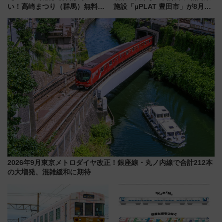
い！高崎まつり（群馬）無料観
施設「μPLAT 豊田市」が8月26
覧エリアから初開催100人みこ
日開業！全8店舗が出店し街の新
しまで
たな玄関口へ
2026年9月東京メトロダイヤ改正！銀座線・丸ノ内線で合計212本
の大増発、混雑緩和に期待