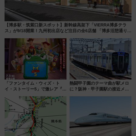
【博多駅・筑紫口新スポット】新幹線高架下「VIERRA博多テラ
ス」が9/18開業！九州初出店など注目の全6店舗 「博多活憩通り」
も一新
「ファンタイム・ウィズ・ト
熱闘甲子園のテーマ曲が駅メロ
イ・ストーリー5」で激レア『ロ
に？阪神・甲子園駅の接近メロ
ルカナ』カードをゲット！最新
ディがVaundy「かげろう」×向
デコレーションも徹底解説
谷実アレンジの特別仕様へ、8月
5日始発から