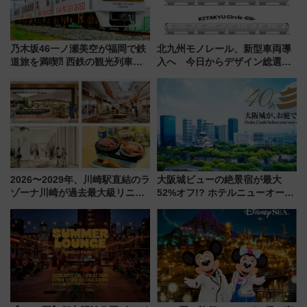
乃木坂46一ノ瀬美空が福岡で鉄
北九州モノレール、新型車両導
道旅を満喫⁈ 西鉄の観光列車
入へ 今日からデザイン総選挙
「THE RAIL KITCHEN
始まる
CHIKUGO」で巡る福岡･太宰
府･柳川の旅！YouTubeが公開
に
2026〜2029年、川崎駅直結のラ
大阪城ビューの絶景宿が最大
ゾーナ川崎が過去最大級リニュ
52%オフ!? ホテルニューオータ
ーアル！ フードコート拡大など
ニ大阪の40周年「夏のタイムセ
「いつから何が変わるか」徹底
ール」で秋の関西旅を豪華にす
解説！
る方法（8月20日まで！）