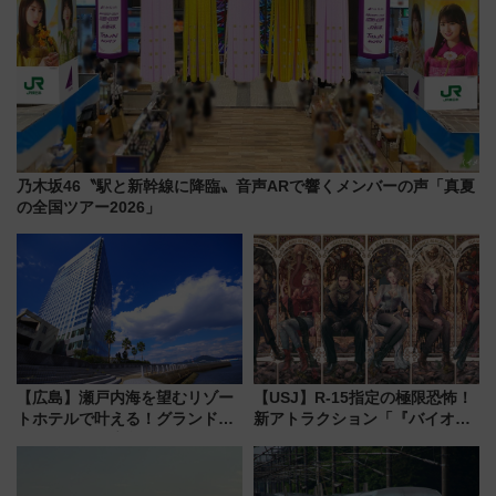
乃木坂46〝駅と新幹線に降臨〟音声ARで響くメンバーの声「真夏
の全国ツアー2026」
【広島】瀬戸内海を望むリゾー
【USJ】R-15指定の極限恐怖！
トホテルで叶える！グランドプ
新アトラクション「『バイオハ
リンスホテル広島のフォトウエ
ザード レクイエム』 ザ・ダイ
ディング＆カジュアルパーティ
ブ」今秋登場 ―予測不能の恐
ープラン
怖に泣き叫べ―