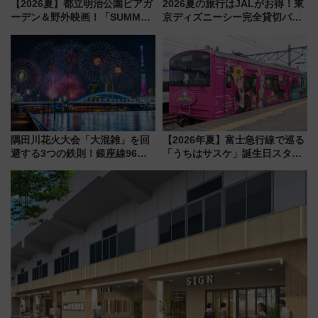
【2026夏】都立明治公園ビアガ
2026夏の旅行はJALがお得！東
ーデン＆野外映画！「SUMMER
京ディズニーシー完全貸切パー
LOUNGE」のアクセスと上映ス
ティー招待券が当たるキャンペ
ケジュール 夜風とビール、映画
ーン始まる 条件は「夏の国内
を満喫！
線に2回搭乗」
隅田川花火大会「大混雑」を回
【2026年夏】富士急行線で巡る
避する3つの鉄則！銀座線96本
「うちはサスケ」誕生日スタン
増発･浅草線臨時ダイヤ･スカイ
プラリー！富士急ハイランド限
ツリー駅の規制まとめ 7/25開催
定グルメ＆グッズ徹底ガイド
（2026年）