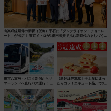
有楽町線延伸の新駅（仮称）千石に「ダンデライオン・チョコレ
ート」が出店！ 東京メトロが1億円出資で挑む新時代のまちづくり
とは？
東京八重洲・バスタ新宿からサ
【新幹線停車駅】手土産に迷っ
マーランドへ直行バス運行！ お
たらコレ！エキュート品川で3年
トクな1Dayパスで夏のプールと
連続売上1位を獲得した定番手土
推し活を楽しもう！（2026年
産スイーツとは？
8/1～31）