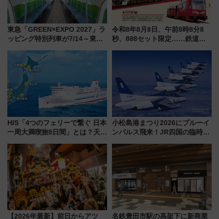
東急「GREEN×EXPO 2027」ラ
令和8年8月8日、午前8時8分8
ッピング特別列車が7/14～東
秒、888セット限定……鉄道各
横・田園都市・目黒線でデビュ
社の「8・8・8」な記念きっぷ
ー！ 注目の編成やデザインまと
たち
め
HIS「4つのフェリーで繋ぐ 日本
小松島港まつり2026にブルーイ
一周大満喫旅8日間」とは？天橋
ンパルス飛来！JR四国の臨時ダ
立・小樽・日光東照宮など全国
イヤや駐車場予約を徹底解説
の絶景＆限定グルメを網羅！煩
雑な手続きも不要でお手軽に楽
しめるプランが登場
【2026年最新】前日からアツ
名鉄豊田市駅の高架下に新商業