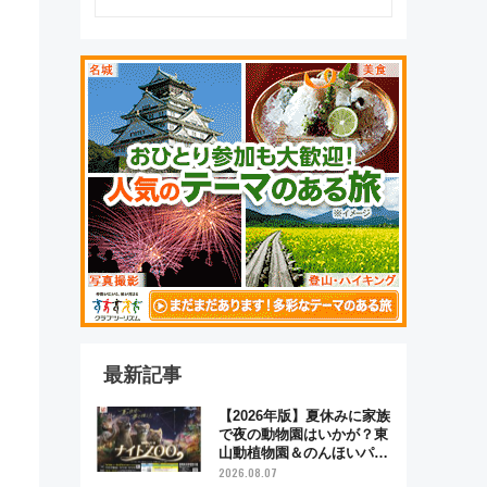
るべき世界の旅先』
最新記事
【2026年版】夏休みに家族
で夜の動物園はいかが？東
山動植物園＆のんほいパー
ク「ナイトZOO」開催情報
2026.08.07