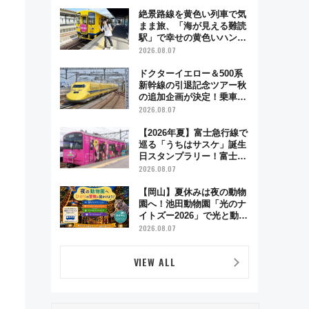
絶景路線を黄色い列車で気
まま旅、「海が見える難読
駅」で幸せの黄色いハンカ
チに願いを 「新・鉄道ひ
2026.08.07
とり旅」279回目の舞台は
「島原鉄道」
ドクターイエロー＆500系
新幹線の引退記念ツアー秋
の追加企画が決定！乗車体
験やグッズ・ホテル情報ま
2026.08.07
とめ
【2026年夏】富士急行線で
巡る「うちはサスケ」誕生
日スタンプラリー！富士急
ハイランド限定グルメ＆グ
2026.08.07
ッズ徹底ガイド
【岡山】夏休みは夜の動物
園へ！池田動物園「光のナ
イトズー2026」で光と動物
が彩る特別な夜
2026.08.07
VIEW ALL