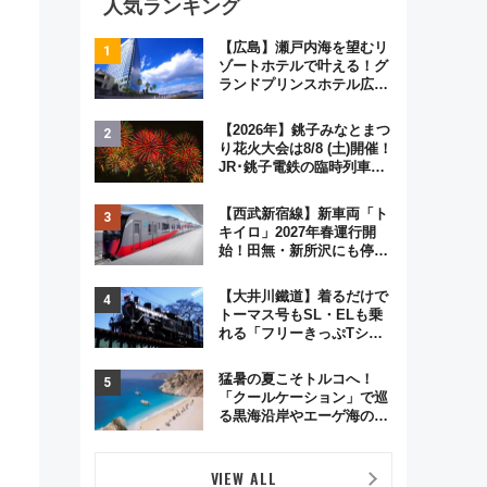
人気ランキング
【広島】瀬戸内海を望むリ
ゾートホテルで叶える！グ
ランドプリンスホテル広島
のフォトウエディング＆カ
ジュアルパーティープラン
【2026年】銚子みなとまつ
り花火大会は8/8 (土)開催！
JR･銚子電鉄の臨時列車や
アクセス情報、利根川に咲
く8,000発の大迫力＆屋台
【西武新宿線】新車両「ト
を満喫
キイロ」2027年春運行開
始！田無・新所沢にも停
車 2028年春には「第2
弾」も
【大井川鐵道】着るだけで
トーマス号もSL・ELも乗
れる「フリーきっぷTシャ
ツ」8月6日より受注販売
猛暑の夏こそトルコへ！
「クールケーション」で巡
る黒海沿岸やエーゲ海の避
暑リゾート 関連検索数が
前年比237％増、ナショジ
オも認める『2026年に訪れ
VIEW ALL