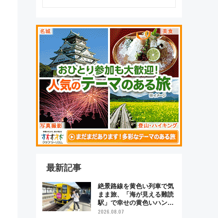
最新記事
絶景路線を黄色い列車で気
まま旅、「海が見える難読
駅」で幸せの黄色いハンカ
チに願いを 「新・鉄道ひ
2026.08.07