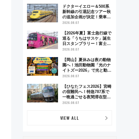
とり旅」279回目の舞台は
「島原鉄道」
ドクターイエロー＆500系
新幹線の引退記念ツアー秋
の追加企画が決定！乗車体
験やグッズ・ホテル情報ま
2026.08.07
とめ
【2026年夏】富士急行線で
巡る「うちはサスケ」誕生
日スタンプラリー！富士急
ハイランド限定グルメ＆グ
2026.08.07
ッズ徹底ガイド
【岡山】夏休みは夜の動物
園へ！池田動物園「光のナ
イトズー2026」で光と動物
が彩る特別な夜
2026.08.07
【ひなたフェス2026】宮崎
の宿難民へ！特急787系で
一晩過ごせる夜間滞在型イ
ベント「スワローおひさ
2026.08.07
ま」が救世主に？
VIEW ALL