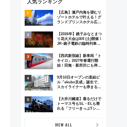
人気ランキング
【広島】瀬戸内海を望むリ
ゾートホテルで叶える！グ
ランドプリンスホテル広島
のフォトウエディング＆カ
ジュアルパーティープラン
【2026年】銚子みなとまつ
り花火大会は8/8 (土)開催！
JR･銚子電鉄の臨時列車や
アクセス情報、利根川に咲
く8,000発の大迫力＆屋台
【西武新宿線】新車両「ト
を満喫
キイロ」2027年春運行開
始！田無・新所沢にも停
車 2028年春には「第2
弾」も
9月10日オープンの直結ビ
ル「ekubo京成」誕生で、
スカイライナーも停まる巨
大ハブ駅・新鎌ヶ谷はどう
変わる？ 全テナント情報も
【大井川鐵道】着るだけで
公開！
トーマス号もSL・ELも乗
れる「フリーきっぷTシャ
ツ」8月6日より受注販売
VIEW ALL