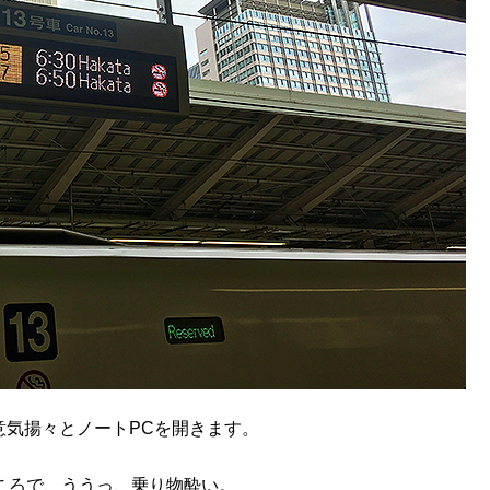
意気揚々とノートPCを開きます。
ころで、ううっ、乗り物酔い。