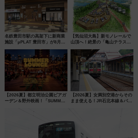
マンが登場
売店舗まとめ
名鉄豊田市駅の高架下に新商業
【気仙沼大島】新モノレールで
施設「μPLAT 豊田市」が8月26
山頂へ！絶景の「亀山テラス
日開業！全8店舗が出店し街の新
360°」が7月19日オープン、休
たな玄関口へ
暇村のお得な日帰りプランも登
場
【2026夏】都立明治公園ビアガ
【2026夏】女満別空港からその
ーデン＆野外映画！「SUMMER
まま使える！JR石北本線＆バス
LOUNGE」のアクセスと上映ス
乗り放題「北見・網走周遊フリ
ケジュール 夜風とビール、映画
ーパス」でおトクに道東観光
を満喫！
（8/3発売）