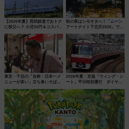
【2026年夏】西武鉄道でおトク
秋の夜はシモキタへ！「ムーン
に秩父へ？ 小児50円＆コスパ最
アートナイト下北沢2026」でイ
強きっぷで「安・近・短」な家
マーシブシアターやアート巡り
族旅行！ 深夜の正丸トンネル探
を満喫しよう
検や特急ラビューも
東京・千住の「自称・日本一メ
2026年夏・京急「ウィング・シ
ニューが多い」立ち食いそば屋
ート」平日特別運行 ダイヤ・
とは？ ＢＳ日テレ『ドランク塚
乗車方法を解説！2階建てバスや
地のふらっと立ち食いそば』
三浦海岸を堪能できるお出かけ
7/27夜10時～放送
プランもご紹介