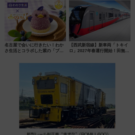
定グルメ＆グッズ徹底ガイド
上級会員資格を効率よく獲得す
る方法を解説
名古屋で会いに行きたい！わか
【西武新宿線】新車両「トキイ
さ生活とコラボした紫の「ブル
ロ」2027年春運行開始！田無・
ーベリーぴよりん」期間限定販
新所沢にも停車 2028年春には
売
「第2弾」も