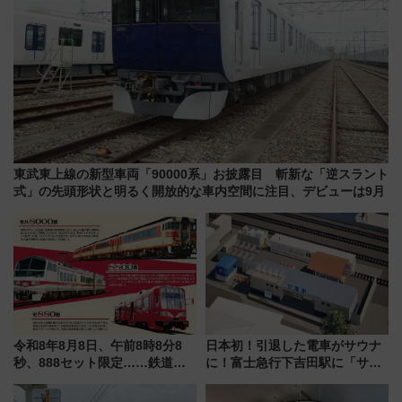
東武東上線の新型車両「90000系」お披露目 斬新な「逆スラント
式」の先頭形状と明るく開放的な車内空間に注目、デビューは9月
令和8年8月8日、午前8時8分8
日本初！引退した電車がサウナ
秒、888セット限定……鉄道各
に！富士急行下吉田駅に「サ電
社の「8・8・8」な記念きっぷ
（SADEN）」2026年12月開
たち
業 行き交う電車の音や振動を