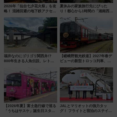
2026年「仙台七夕花火祭」を攻
夏休みの家族旅行先にぴった
略！ 混雑回避の地下鉄アクセス
り！都心から1時間の「湘南西エ
からまだ買える有料席情報、花
リア」満喫ガイド 鎌倉・江の
火前に楽しむ仙台観光ルートま
島とは異なる魅力を持つ今夏の
で解説！
注目スポット
福井なのにゴリゴリ関西弁!?
【嵯峨野観光鉄道】2027年春デ
800年生きる人魚伝説、レトロ
ビューの新型トロッコ列車、い
建築の町並み「小浜西組」、町
よいよ試運転開始へ！現行車両
屋カフェで非日常を！週末観光
は2026年で引退
に最適な小浜の歩き方
【2026年夏】富士急行線で巡る
JALとマリオットの強力タッ
「うちはサスケ」誕生日スタン
グ！ フライトと宿泊のステイタ
プラリー！富士急ハイランド限
スマッチでFLY ON ポイントや