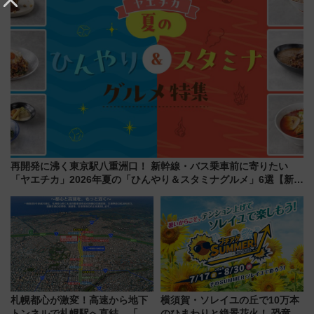
再開発に沸く東京駅八重洲口！ 新幹線・バス乗車前に寄りたい
「ヤエチカ」2026年夏の「ひんやり＆スタミナグルメ」6選【新店
舗も！】
札幌都心が激変！高速から地下
横須賀・ソレイユの丘で10万本
トンネルで札幌駅へ直結、「創
のひまわりと絶景花火！ 恐竜や