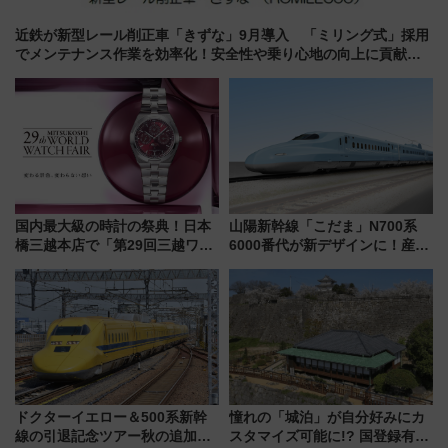
近鉄が新型レール削正車「きずな」9月導入 「ミリング式」採用
でメンテナンス作業を効率化！安全性や乗り心地の向上に貢献す
るだけでなく、全線区で活躍するための仕組みも
国内最大級の時計の祭典！日本
山陽新幹線「こだま」N700系
橋三越本店で「第29回三越ワー
6000番代が新デザインに！産学
ルドウォッチフェア」開幕
連携で描く瀬戸内の波模様 運
【2026年8月5日～25日】
用は今冬から
ドクターイエロー＆500系新幹
憧れの「城泊」が自分好みにカ
線の引退記念ツアー秋の追加企
スタマイズ可能に!? 国登録有形