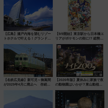
【広島】瀬戸内海を望むリゾー
【9/9開始】東京駅から日本橋エ
トホテルで叶える！グランドプ
リアがポケモンの街に!? 総勢
リンスホテル広島のフォトウエ
100匹以上が出現「レジェンド
ディング＆カジュアルパーティ
リサーチ」本格謎解き・グッズ
ープラン
情報まとめ
【名鉄広見線】新可児～御嵩間
【2026年版】夏休みに家族で夜
が2029年4月に廃止へ 存続協
の動物園はいかが？東山動植物
議終了で100年の歴史に幕
園＆のんほいパーク「ナイト
ZOO」開催情報