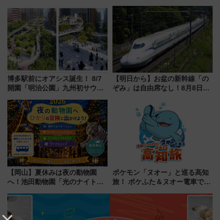
画が決定！乗車体験やグッズ・
文化財・丸亀城「延寿閣別館」
ホテル情報まとめ
にオーダーメイド型の宿泊プラ
ンが誕生！
博多駅前にオアシス誕生！ 8/7
【明日から】お盆の新幹線「の
開園「明治公園」九州初サウナ
ぞみ」は自由席なし！8月8日午
TOTOPAや日本一のピザなど絶
前はほぼ満席…でも数時間ズラ
品グルメ登場で駅前の過ごし方
せば空きが見つかることも 混
はどう変わる？
雑避ける「空席」探しのコツ
【岡山】夏休みは夜の動物園
ポケモン「ヌオー」と巡る高知
へ！池田動物園「光のナイトズ
旅！ ポケふた＆ヌオー電車で楽
ー2026」で光と動物が彩る特別
しむ鉄道スタンプラリーで土佐
な夜
路の絶景と絶品グルメを満喫！
（7月18日スタート）