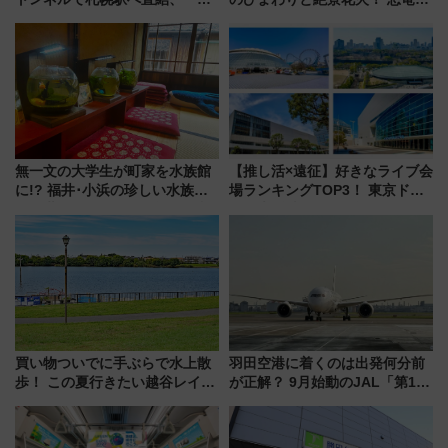
成川通都心アクセス道路」が7月
ドッグプールなど三浦半島の日
から本格着工、延長4.8km整備
帰りお出かけ最新情報（2026年
事業の全貌
7月17日～開催）
無一文の大学生が町家を水族館
【推し活×遠征】好きなライブ会
に!? 福井･小浜の珍しい水族
場ランキングTOP3！ 東京ドー
館、世界に一つだけの塗り箸制
ムや大阪城ホールが選ばれる理
作体験、鯖街道の御食国など 小
由と交通アクセス術、ライブ会
浜観光レポ 第2弾
場に何を求める？
買い物ついでに手ぶらで水上散
羽田空港に着くのは出発何分前
歩！ この夏行きたい越谷レイク
が正解？ 9月始動のJAL「第1タ
タウンの新たな水辺の憩いエリ
ーミナル北側サテライト」は徒
ア「LAKESIDE PARK」（埼玉
歩1キロ超え！ 知っておきたい
県越谷市）
変更点まとめ