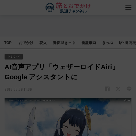
TOP
おでかけ
花火
青春18きっぷ
新型車両
きっぷ
駅･街 再
トレンド
AI音声アプリ「ウェザーロイドAiri」
Google アシスタントに
2018.06.09 11:06