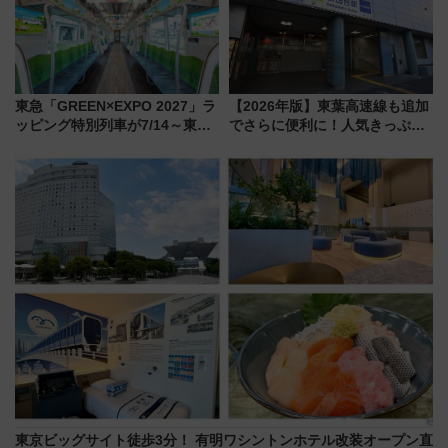
東急「GREEN×EXPO 2027」ラ
【2026年版】東葉高速線も追加
ッピング特別列車が7/14～東
でさらに便利に！人気きっぷ
横・田園都市・目黒線でデビュ
「サンキューちばフリーパス」
ー！ 注目の編成やデザインまと
今年も発売 秋・早春に千葉県を
め
巡るなら使い勝手・コスパ抜群
東京ビッグサイト徒歩3分！ 有明ワシントンホテル改装オープン直