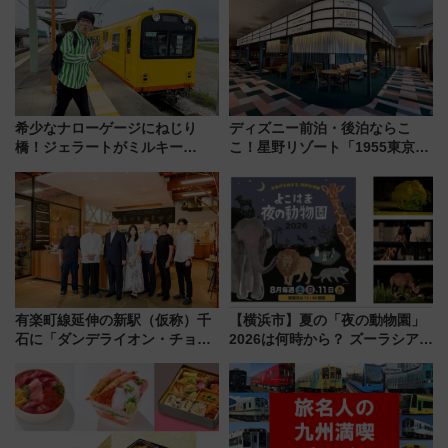
感じながら「ととのう」新感覚
希少なナローゲージにねじり
ディズニー前泊・後泊ならこ
橋！ジェラートがミルキー
こ！星野リゾート「1955東京ベ
米！？「新・鉄道ひとり旅」
イ」が子連れや夕食難民を救う5
278回目の舞台は「三岐鉄道北
つの理由 無料バス＆24時間サー
勢線」
ビスで混雑回避
有楽町線延伸の新駅（仮称）千
【横浜市】夏の「夜の動物園」
石に「ダンデライオン・チョコ
2026は何時から？ ズーラシア・
レート」が出店！ 東京メトロが
野毛山・金沢の電車アクセスや
1億円出資で挑む新時代のまちづ
見どころ、限定イベントを徹底
くりとは？
解説！