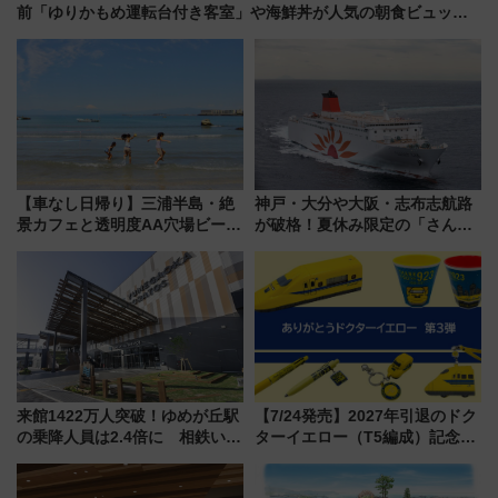
前「ゆりかもめ運転台付き客室」や海鮮丼が人気の朝食ビュッフ
ェを現地レポ
【車なし日帰り】三浦半島・絶
神戸・大分や大阪・志布志航路
景カフェと透明度AA穴場ビーチ
が破格！夏休み限定の「さんふ
を巡る！ おトクな電車きっぷ活
らわあスペシャルセール」スタ
用してストレスフリー旅へ行こ
ート 夕朝食ビュッフェ付きで
う！
快適な船旅はいかが？
来館1422万人突破！ゆめが丘駅
【7/24発売】2027年引退のドク
の乗降人員は2.4倍に 相鉄いず
ターイエロー（T5編成）記念グ
み野線「ゆめが丘ソラトス」2周
ッズ7種が登場！ 新幹線車内放
年祭にそうにゃん＆DB.スター
送の目覚まし時計など通販・販