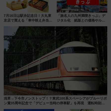
7月16日は駅弁記念日！大丸東
「旅名人の九州満喫きっぷ」デ
京店で買える「車中映え弁当」
ジタル化 紙版との価格やルー
フェア【2026年夏】
ルの違いを解説
浅草→下今市ノンストップ！？東武100系スペーシアがブルーリボ
ン賞35周年記念で「デビュー当時の停車駅」を再現 運転時刻や
特急券の買い方を紹介