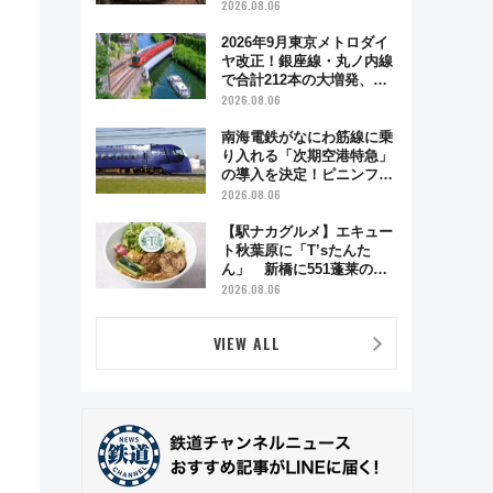
う秋の京都 斉藤雪乃＆福
2026.08.06
原トシヒロと行く！9月13
日「京都の鉄道満喫ツア
2026年9月東京メトロダイ
ー」開催
ヤ改正！銀座線・丸ノ内線
で合計212本の大増発、混
雑緩和に期待
2026.08.06
南海電鉄がなにわ筋線に乗
り入れる「次期空港特急」
の導入を決定！ピニンファ
リーナによる日本初の鉄道
2026.08.06
デザイン
【駅ナカグルメ】エキュー
ト秋葉原に「T’sたんた
ん」 新橋に551蓬莱の
DNAを継ぐ「東京豚饅」、
2026.08.06
。
オムライス専門店「肉とた
まご」新グルメ続々登場！
VIEW ALL
【2026年8月】