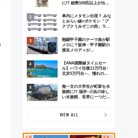
に!? 総勢100匹以上が出現
「レジェンドリサーチ」本
格謎解き・グッズ情報まと
車内にメタモン出現？ みな
め
とみらい線×ポケモン「ブ
クブクうみぞこの街」ラッ
ピング電車が運行開始に！
この夏は直通列車で横浜
熱闘甲子園のテーマ曲が駅
へ！
さ
メロに？阪神・甲子園駅の
接近メロディが
Vaundy「かげろう」×向谷
実アレンジの特別仕様へ、
【ANA国際線タイムセー
8月5日始発から
ル】ハワイ往復11万円台･
北京5万円台～、憧れのビ
ジネスクラスも！来春の
GW旅行まで狙える激アツ
無一文の大学生が町家を水
路線まとめ（8/10まで）
族館に!? 福井･小浜の珍し
い水族館、世界に一つだけ
の塗り箸制作体験、鯖街道
の御食国など 小浜観光レポ
第2弾
VIEW ALL