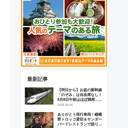
最新記事
【明日から】お盆の新幹線
「のぞみ」は自由席なし！
8月8日午前はほぼ満席…で
も数時間ズラせば空きが見
2026.08.06
つかることも 混雑避ける
「空席」探しのコツ
ありがとう現行車両！嵯峨
野トロッコ貸切＆サンダー
バードレストランで語り合