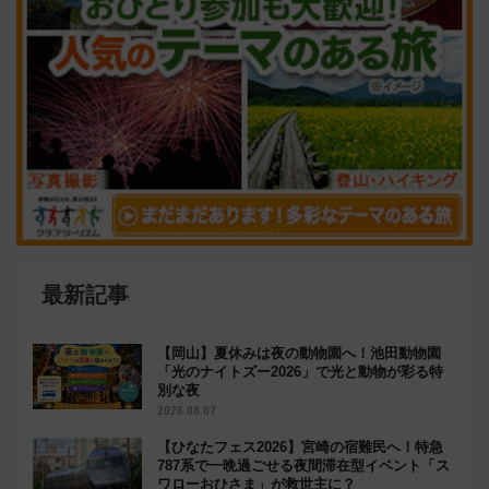
最新記事
【岡山】夏休みは夜の動物園へ！池田動物園
「光のナイトズー2026」で光と動物が彩る特
別な夜
2026.08.07
【ひなたフェス2026】宮崎の宿難民へ！特急
787系で一晩過ごせる夜間滞在型イベント「ス
ワローおひさま」が救世主に？