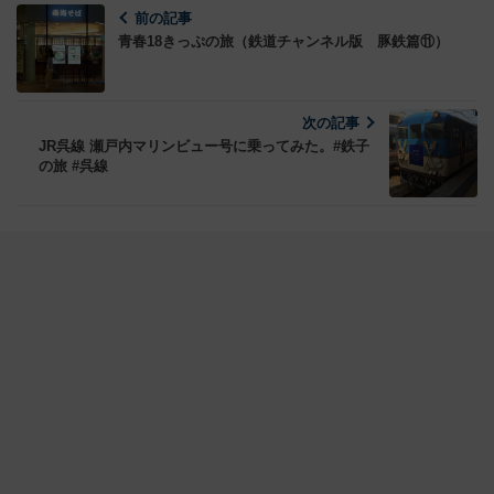
前の記事
青春18きっぷの旅（鉄道チャンネル版 豚鉄篇⑪）
次の記事
JR呉線 瀬戸内マリンビュー号に乗ってみた。#鉄子
の旅 #呉線