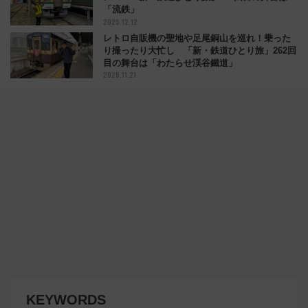
「流鉄」
2025.12.12
レトロ自販機の聖地や足尾銅山を巡れ！乗った
り撮ったり大忙し 「新・鉄道ひとり旅」262回
目の舞台は「わたらせ渓谷鐵道」
2025.11.21
KEYWORDS