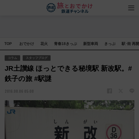
TOP
おでかけ
花火
青春18きっぷ
新型車両
きっぷ
駅･街 再
コラム
スタッフブログ
JR土讃線 ほっとできる秘境駅 新改駅。#
鉄子の旅 #駅謎
2016.08.06 05:08