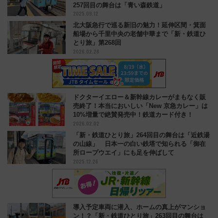
257回目の舞台は「青い森鉄道」
2025.09.12
北大阪急行で巡る新旧の魅力！延伸区間・箕面
船場から千里中央の老舗中華まで「新・鉄道ひ
とり旅」第268回
2026.02.28
ドクターイエロー＆新幹線カレーがまもなく販
売終了！本当においしい「New 京急カレー」は
10%増量で絶賛発売中！鉄道カード付き！
2026.02.02
「新・鉄道ひとり旅」264回目の舞台は「近鉄湯
の山線」 日本一の白い鉄塔で知られる「御在
所ロープウエイ」にも足を伸ばして
2025.12.26
導入予定車両に潜入、ホームの真上がマンショ
ン！？「新・鉄道ひとり旅」263回目の舞台は