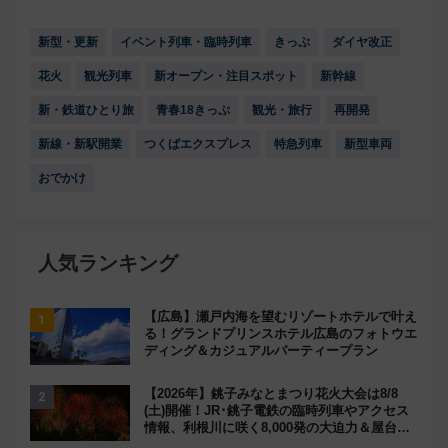
新型・更新
イベント列車・臨時列車
きっぷ
ダイヤ改正
花火
観光列車
新オープン・注目スポット
新幹線
新・鉄道ひとり旅
青春18きっぷ
観光・旅行
再開発
新線・新駅開業
つくばエクスプレス
特急列車
新型車両
おでかけ
人気ランキング
【広島】瀬戸内海を望むリゾートホテルで叶え
る！グランドプリンスホテル広島のフォトウエ
ディング＆カジュアルパーティープラン
【2026年】銚子みなとまつり花火大会は8/8
(土)開催！JR･銚子電鉄の臨時列車やアクセス
情報、利根川に咲く8,000発の大迫力＆屋台を
満喫