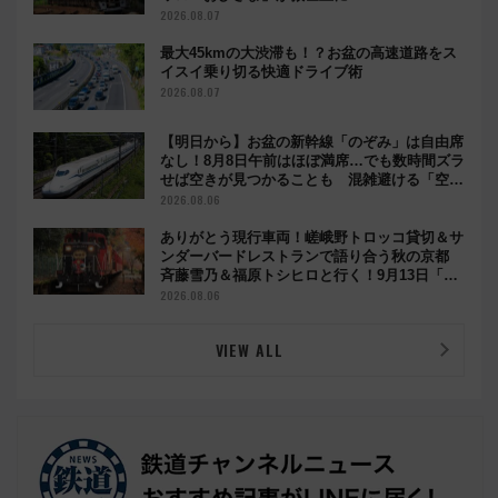
2026.08.07
最大45kmの大渋滞も！？お盆の高速道路をス
イスイ乗り切る快適ドライブ術
2026.08.07
【明日から】お盆の新幹線「のぞみ」は自由席
なし！8月8日午前はほぼ満席…でも数時間ズラ
せば空きが見つかることも 混雑避ける「空
席」探しのコツ
2026.08.06
ありがとう現行車両！嵯峨野トロッコ貸切＆サ
ンダーバードレストランで語り合う秋の京都
斉藤雪乃＆福原トシヒロと行く！9月13日「京
都の鉄道満喫ツアー」開催
2026.08.06
VIEW ALL