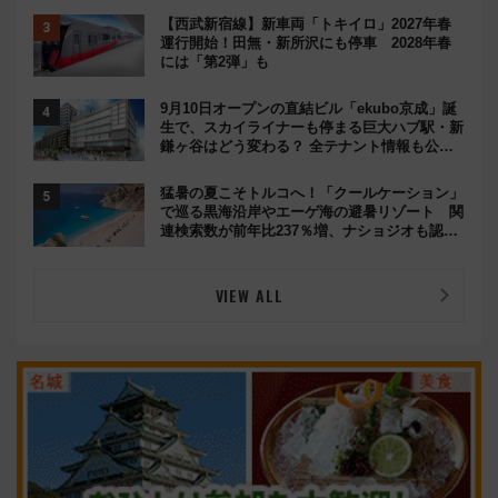
【西武新宿線】新車両「トキイロ」2027年春
運行開始！田無・新所沢にも停車 2028年春
には「第2弾」も
9月10日オープンの直結ビル「ekubo京成」誕
生で、スカイライナーも停まる巨大ハブ駅・新
鎌ヶ谷はどう変わる？ 全テナント情報も公
開！
猛暑の夏こそトルコへ！「クールケーション」
で巡る黒海沿岸やエーゲ海の避暑リゾート 関
連検索数が前年比237％増、ナショジオも認め
る『2026年に訪れるべき世界の旅先』
VIEW ALL