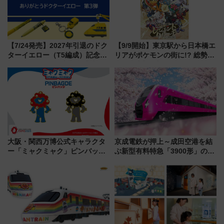
【7/24発売】2027年引退のドク
【9/9開始】東京駅から日本橋エ
ターイエロー（T5編成）記念グ
リアがポケモンの街に!? 総勢
ッズ7種が登場！ 新幹線車内放
100匹以上が出現「レジェンド
送の目覚まし時計など通販・販
リサーチ」本格謎解き・グッズ
売店舗まとめ
情報まとめ
大阪・関西万博公式キャラクタ
京成電鉄が押上～成田空港を結
ー「ミャクミャク」ピンバッジ
ぶ新型有料特急「3900形」のコ
新登場！関西の駅構内などで7月
ンセプト・デザイン公開 愛称
中旬発売
募集も実施