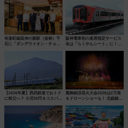
路の絶景と絶品グルメを満喫！
本人確認が11月スタート
（7月18日スタート）
有楽町線延伸の新駅（仮称）千
阪神電車初の座席指定サービス
石に「ダンデライオン・チョコ
名は「らくやんシート」に！新
レート」が出店！ 東京メトロが
型3000系で大阪梅田～山陽姫路
1億円出資で挑む新時代のまちづ
を快適移動
くりとは？
【2026年夏】西武鉄道でおトク
葛飾納涼花火大会2026は2万発
に秩父へ？ 小児50円＆コスパ最
＆ドローンショーも！ 北総線を
強きっぷで「安・近・短」な家
使った穴場アクセスや臨時列
族旅行！ 深夜の正丸トンネル探
車、観覧スポット情報と周辺観
検や特急ラビューも
光まとめ（7/28開催）