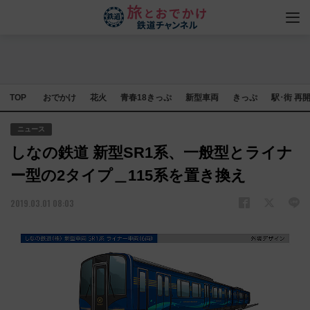
TOP
おでかけ
花火
青春18きっぷ
新型車両
きっぷ
駅･街 再
ニュース
しなの鉄道 新型SR1系、一般型とライナ
ー型の2タイプ＿115系を置き換え
2019.03.01 08:03