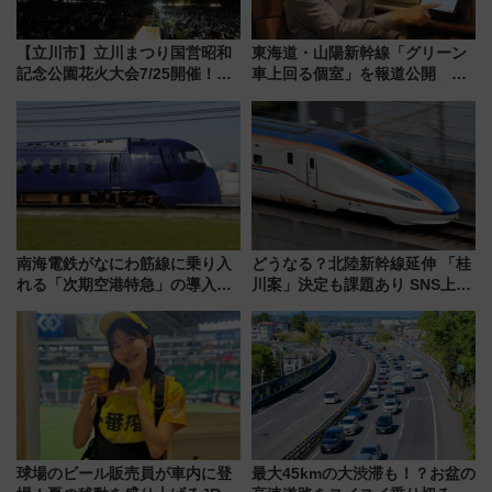
【立川市】立川まつり国営昭和
東海道・山陽新幹線「グリーン
記念公園花火大会7/25開催！
車上回る個室」を報道公開 プ
5000発の花火が夜を彩る 今年は
ライベート感備えた上質な空間
混雑に要注意、その理由は
南海電鉄がなにわ筋線に乗り入
どうなる？北陸新幹線延伸 「桂
れる「次期空港特急」の導入を
川案」決定も課題あり SNS上の
決定！ピニンファリーナによる
声は
日本初の鉄道デザイン
球場のビール販売員が車内に登
最大45kmの大渋滞も！？お盆の