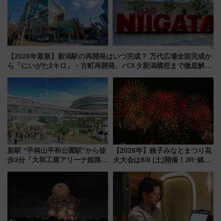
【2026年最新】新潟駅の再開発はいつ完成？ 万代広場全面完成か
ら「にいがた2キロ」・古町再開発、バスタ新潟構想まで徹底解
説！
新駅 “手柄山平和公園駅”から徒
【2026年】銚子みなとまつり花
歩3分「大和工業アリーナ姫路」
火大会は8/8 (土)開催！JR･銚子
10月開業！Novelbright公演 や
電鉄の臨時列車やアクセス情
大相撲巡業など 豪華イベントと
報、利根川に咲く8,000発の大迫
アクセス
力＆屋台を満喫