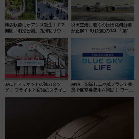
博多駅前にオアシス誕生！ 8/7
羽田空港に着くのは出発何分前
開園「明治公園」九州初サウナ
が正解？ 9月始動のJAL「第1タ
TOTOPAや日本一のピザなど絶
ーミナル北側サテライト」は徒
品グルメ登場で駅前の過ごし方
歩1キロ超え！ 知っておきたい
はどう変わる？
変更点まとめ
JALとマリオットの強力タッ
ANA「お試し二地域プラン」参
グ！ フライトと宿泊のステイタ
加で航空券費用を補助！ ワーケ
スマッチでFLY ON ポイントや
ーションや週末移住に最適な自
上級会員資格を効率よく獲得す
治体は？ 2026年は対象のエリア
る方法を解説
が拡大！