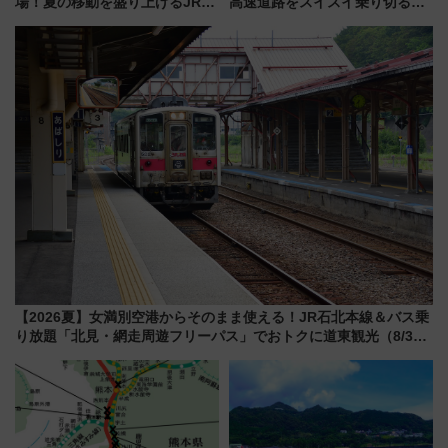
場！夏の移動を盛り上げるJR九
高速道路をスイスイ乗り切る快
州「ビール新幹線」7月31日・8
適ドライブ術
月7日限定 ソフトバンクホーク
スとコラボ
【2026夏】女満別空港からそのまま使える！JR石北本線＆バス乗
り放題「北見・網走周遊フリーパス」でおトクに道東観光（8/3発
売）