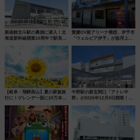
新函館北斗駅の裏側に潜入！北
愛媛OV新アリーナ構想、伊予市
海道新幹線開業10周年で駅長
「ウェルピア伊予」が急浮上！
室・地下通路など公開イベン
サイボウズ青野社長の参加表明
ト 参加方法や体験内容を紹介
で探る鉄道アクセスの未来
【岐阜・飛騨高山】夏の家族旅
中野駅の新玄関口「アトレ中
行に！ゲレンデ一面に20万本の
野」が2026年12月9日開業！新
ひまわりが咲き誇る「アルコピ
改札直結で屋上BBQも楽しめる
アひまわり園」開園
注目スポット