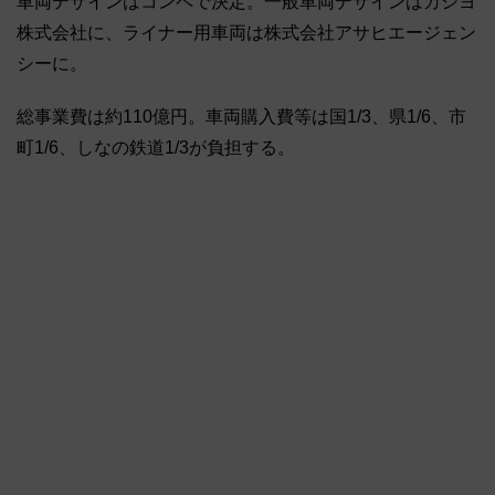
車両デザインはコンペで決定。一般車両デザインはカシヨ
株式会社に、ライナー用車両は株式会社アサヒエージェン
シーに。
総事業費は約110億円。車両購入費等は国1/3、県1/6、市
町1/6、しなの鉄道1/3が負担する。