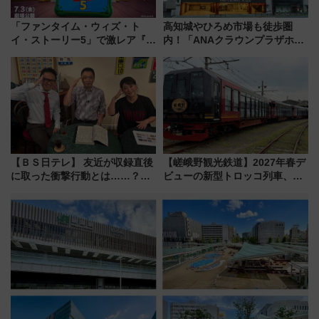
「ファンタイム・ウィズ・ト
高知城やひろめ市場も徒歩圏
イ・ストーリー5」で激レア『ロ
内！「ANAクラウンプラザホテ
ルカナ』カードをゲット！最新
ル高知」が8月開業
デコレーションも徹底解説
【ＢＳ日テレ】 友近が収録直後
【嵯峨野観光鉄道】2027年春デ
に取った衝撃行動とは……？
ビューの新型トロッコ列車、い
『友近・礼二の妄想トレイン』
よいよ試運転開始へ！現行車両
で極上の夏祭り鉄道旅を放送
は2026年で引退