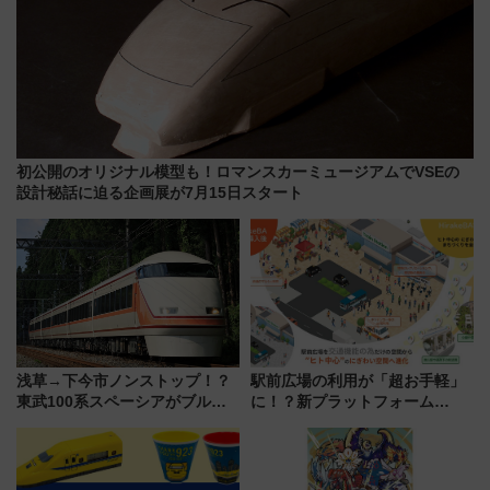
初公開のオリジナル模型も！ロマンスカーミュージアムでVSEの
設計秘話に迫る企画展が7月15日スタート
浅草→下今市ノンストップ！？
駅前広場の利用が「超お手軽」
東武100系スペーシアがブルー
に！？新プラットフォーム
リボン賞35周年記念で「デビュ
「HirakeBA」8月3日始動、ス
ー当時の停車駅」を再現 運転
マホで簡単申請 物販や演奏会な
時刻や特急券の買い方を紹介
どに【JR東日本】