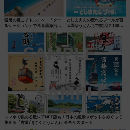
猛暑の夏こそトルコへ！「クー
としまえんの流れるプールが西
ルケーション」で巡る黒海沿岸
武園ゆうえんちで復活!? 100周
やエーゲ海の避暑リゾート 関
年記念企画＆「春日のうん○スラ
連検索数が前年比237％増、ナ
イダー」に注目 2026年夏は所
ショジオも認める『2026年に訪
沢へ遊びに行こう
れるべき世界の旅先』
スマホで集める激レアNFT版も！日本の絶景スポットをめぐって
集める「索道印(さくどういん)」企画がスタート