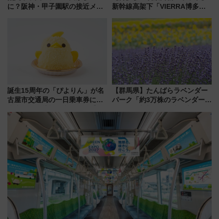
に？阪神・甲子園駅の接近メロ
新幹線高架下「VIERRA博多テ
ディがVaundy「かげろう」×向
ラス」が9/18開業！九州初出店
谷実アレンジの特別仕様へ、8月
など注目の全6店舗 「博多活憩
5日始発から
通り」も一新
誕生15周年の「ぴよりん」が名
【群馬県】たんばらラベンダー
古屋市交通局の一日乗車券に！
パーク「約3万株のラベンダー」
東山線では貸切電車も登場【限
が見頃！新幹線＆無料送迎バス
定1万5000枚】
で都心から約1時間半で夏の絶景
を！