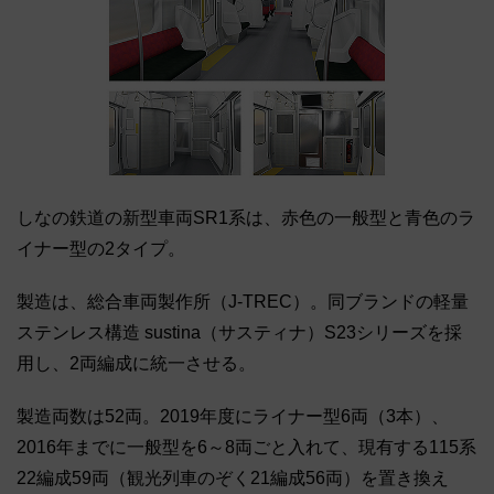
しなの鉄道の新型車両SR1系は、赤色の一般型と青色のラ
イナー型の2タイプ。
製造は、総合車両製作所（J-TREC）。同ブランドの軽量
ステンレス構造 sustina（サスティナ）S23シリーズを採
用し、2両編成に統一させる。
製造両数は52両。2019年度にライナー型6両（3本）、
2016年までに一般型を6～8両ごと入れて、現有する115系
22編成59両（観光列車のぞく21編成56両）を置き換え