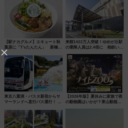
【駅ナカグルメ】エキュート秋
来館1422万人突破！ゆめが丘駅
葉原に「T’sたんたん」 新橋に
の乗降人員は2.4倍に 相鉄いず
551蓬莱のDNAを継ぐ「東京豚
み野線「ゆめが丘ソラトス」2周
饅」、オムライス専門店「肉と
年祭にそうにゃん＆DB.スター
たまご」新グルメ続々登場！
マンが登場
【2026年8月】
東京八重洲・バスタ新宿からサ
【2026年版】夏休みに家族で夜
マーランドへ直行バス運行！ お
の動物園はいかが？東山動植物
トクな1Dayパスで夏のプールと
園＆のんほいパーク「ナイト
推し活を楽しもう！（2026年
ZOO」開催情報
8/1～31）