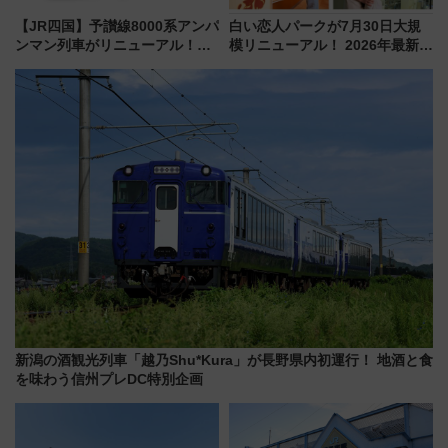
【JR四国】予讃線8000系アンパ
白い恋人パークが7月30日大規
ンマン列車がリニューアル！内
模リニューアル！ 2026年最新の
外装デザイン公開 デビューは
新エリア・工場見学の見どころ
今年12月
と料金・アクセスを徹底解説
（札幌市）
新潟の酒観光列車「越乃Shu*Kura」が長野県内初運行！ 地酒と食
を味わう信州プレDC特別企画