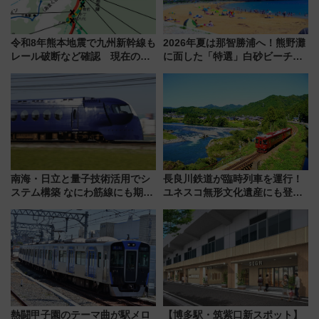
令和8年熊本地震で九州新幹線も
2026年夏は那智勝浦へ！熊野灘
レール破断など確認 現在の運
に面した「特選」白砂ビーチは
転見合わせ状況と交通網への影
必見 「第17回那智勝浦町花火大
響
会」は8月11日開催！
南海・日立と量子技術活用でシ
長良川鉄道が臨時列車を運行！
ステム構築 なにわ筋線にも期待
ユネスコ無形文化遺産にも登録
乗務員・車両計画作業を短縮へ
された「郡上おどり」楽しむ人
に 乗車には予約が必要
熱闘甲子園のテーマ曲が駅メロ
【博多駅・筑紫口新スポット】