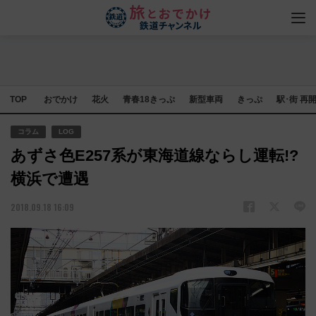
TOP
おでかけ
花火
青春18きっぷ
新型車両
きっぷ
駅･街 再
コラム
LOG
あずさ色E257系が東海道線ならし運転!?
横浜で遭遇
2018.09.18 16:09