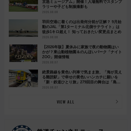
京急ミュージアム」開催！入場無料でスタンプ
ラリーや子ども制服撮影も
2026.08.08
羽田空港に着くのは出発何分前が正解？ 9月始
動のJAL「第1ターミナル北側サテライト」は
徒歩1キロ超え！ 知っておきたい変更点まとめ
2026.08.08
【2026年版】夏休みに家族で夜の動物園はい
かが？東山動植物園＆のんほいパーク「ナイト
ZOO」開催情報
2026.08.07
絶景路線を黄色い列車で気まま旅、「海が見え
る難読駅」で幸せの黄色いハンカチに願いを
「新・鉄道ひとり旅」279回目の舞台は「島原
鉄道」
2026.08.07
VIEW ALL