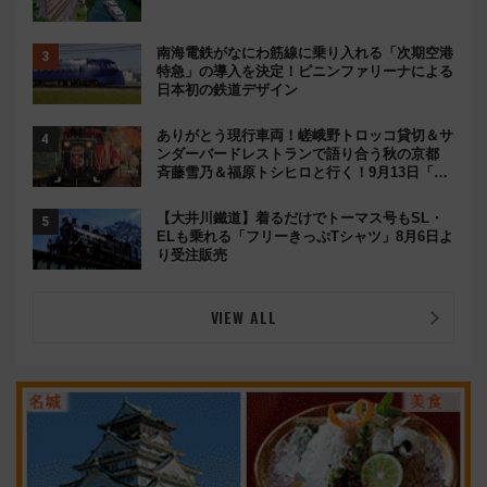
南海電鉄がなにわ筋線に乗り入れる「次期空港
特急」の導入を決定！ピニンファリーナによる
日本初の鉄道デザイン
ありがとう現行車両！嵯峨野トロッコ貸切＆サ
ンダーバードレストランで語り合う秋の京都
斉藤雪乃＆福原トシヒロと行く！9月13日「京
都の鉄道満喫ツアー」開催
【大井川鐵道】着るだけでトーマス号もSL・
ELも乗れる「フリーきっぷTシャツ」8月6日よ
り受注販売
VIEW ALL