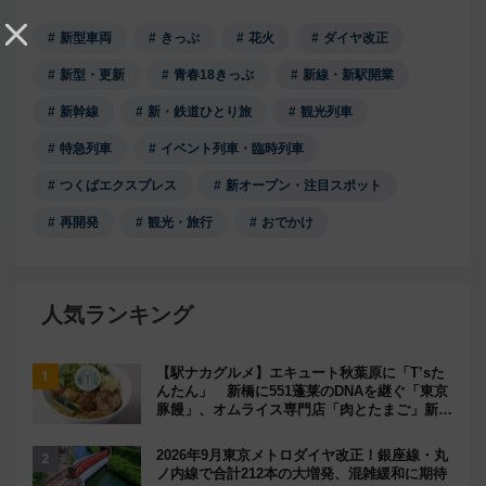
新型車両
きっぷ
花火
ダイヤ改正
新型・更新
青春18きっぷ
新線・新駅開業
新幹線
新・鉄道ひとり旅
観光列車
特急列車
イベント列車・臨時列車
つくばエクスプレス
新オープン・注目スポット
再開発
観光・旅行
おでかけ
人気ランキング
【駅ナカグルメ】エキュート秋葉原に「T’sた
んたん」 新橋に551蓬莱のDNAを継ぐ「東京
豚饅」、オムライス専門店「肉とたまご」新グ
ルメ続々登場！【2026年8月】
2026年9月東京メトロダイヤ改正！銀座線・丸
ノ内線で合計212本の大増発、混雑緩和に期待