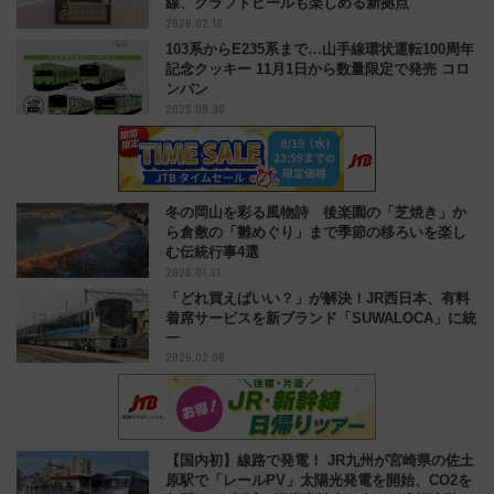
線、クラフトビールも楽しめる新拠点
2026.02.18
103系からE235系まで…山手線環状運転100周年
記念クッキー 11月1日から数量限定で発売 コロ
ンバン
2025.09.30
冬の岡山を彩る風物詩 後楽園の「芝焼き」か
ら倉敷の「雛めぐり」まで季節の移ろいを楽し
む伝統行事4選
2026.01.31
「どれ買えばいい？」が解決！JR西日本、有料
着席サービスを新ブランド「SUWALOCA」に統
一
2026.02.06
【国内初】線路で発電！ JR九州が宮崎県の佐土
原駅で「レールPV」太陽光発電を開始、CO2を