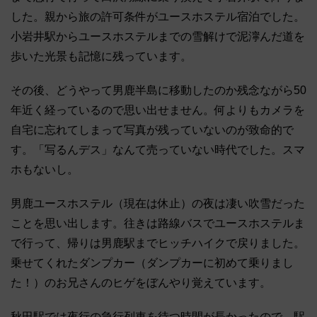
した。親から旅の許可条件がユースホステル宿泊でした。
小岩井駅からユースホステルまでの雪解けで泥濘んだ道を
歩いた光景も記憶に残っています。
その後、どうやって男鹿半島に移動したのか残念ながら50
年近く経っているので思い出せません。何よりもカメラを
自宅に忘れてしまって写真が残っていないのが致命的で
す。「写るんデス」なんて売っていない時代でした。スマ
ホもないし。
男鹿ユースホステル（現在は休止）の夜は凄い吹雪だった
ことを思い出します。往きは路線バスでユースホステルま
で行って、帰りは男鹿駅までヒッチハイクで戻りました。
乗せてくれたダンプカー（ダンプカーに初めて乗りまし
た！）のお兄さんのヒゲをぼんやり覚えています。
秋田駅では夜行の急行列車を待つ時間が長かったので、駅