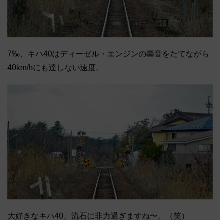
7‰、キハ40はディーゼル・エンジンの轟音をたてながら
40km/hにも達しない速度。
大好きなキハ40、流石に非力過ぎますね〜。（笑）