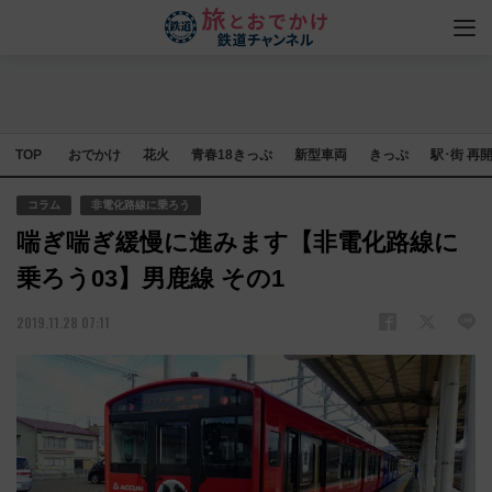
TOP
おでかけ
花火
青春18きっぷ
新型車両
きっぷ
駅･街 再
コラム
非電化路線に乗ろう
喘ぎ喘ぎ緩慢に進みます【非電化路線に
乗ろう03】男鹿線 その1
2019.11.28 07:11