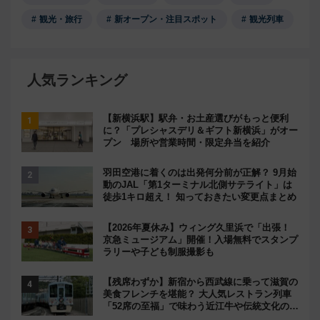
観光・旅行
新オープン・注目スポット
観光列車
人気ランキング
【新横浜駅】駅弁・お土産選びがもっと便利
に？「プレシャスデリ＆ギフト新横浜」がオー
プン 場所や営業時間・限定弁当を紹介
羽田空港に着くのは出発何分前が正解？ 9月始
動のJAL「第1ターミナル北側サテライト」は
徒歩1キロ超え！ 知っておきたい変更点まとめ
【2026年夏休み】ウィング久里浜で「出張！
京急ミュージアム」開催！入場無料でスタンプ
ラリーや子ども制服撮影も
【残席わずか】新宿から西武線に乗って滋賀の
美食フレンチを堪能？ 大人気レストラン列車
「52席の至福」で味わう近江牛や伝統文化の特
別コラボ