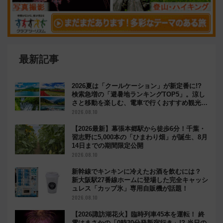
最新記事
2026夏は「クールケーション」が新定番に!?
検索急増の「避暑地ランキングTOP5」。涼し
さと移動を楽しむ、電車で行くおすすめ観光情
報も
2026.08.10
【2026最新】幕張本郷駅から徒歩6分！千葉・
習志野に5,000本の「ひまわり畑」が誕生、8月
14日までの期間限定公開
2026.08.10
新幹線でキンキンに冷えたお酒を飲むには？
新大阪駅27番線ホームに登場した完全キャッシ
ュレス「カップ氷」専用自販機が話題！
2026.08.10
【2026諏訪湖花火】臨時列車45本を運転！ 終
電はまさかの「0時30分発新宿行き」!? 当日の