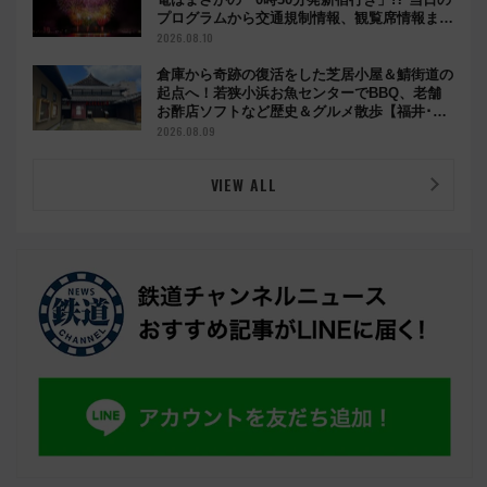
プログラムから交通規制情報、観覧席情報まで
徹底解説
2026.08.10
倉庫から奇跡の復活をした芝居小屋＆鯖街道の
起点へ！若狭小浜お魚センターでBBQ、老舗
お酢店ソフトなど歴史＆グルメ散歩【福井･小
浜観光】
2026.08.09
VIEW ALL