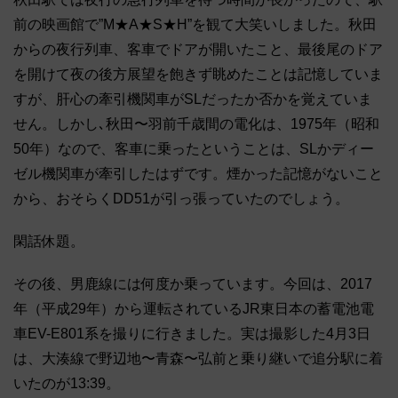
前の映画館で”M★A★S★H”を観て大笑いしました。秋田
からの夜行列車、客車でドアが開いたこと、最後尾のドア
を開けて夜の後方展望を飽きず眺めたことは記憶していま
すが、肝心の牽引機関車がSLだったか否かを覚えていま
せん。しかし､秋田〜羽前千歳間の電化は、1975年（昭和
50年）なので、客車に乗ったということは、SLかディー
ゼル機関車が牽引したはずです。煙かった記憶がないこと
から、おそらくDD51が引っ張っていたのでしょう。
閑話休題。
その後、男鹿線には何度か乗っています。今回は、2017
年（平成29年）から運転されているJR東日本の蓄電池電
車EV-E801系を撮りに行きました。実は撮影した4月3日
は、大湊線で野辺地〜青森〜弘前と乗り継いで追分駅に着
いたのが13:39。