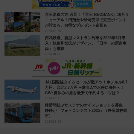
京王沿線の方 必見！「京王 NEOBANK」10月リ
ニューアル！円預金や給与受取で京王ポイント
が貯まる、お得なプレゼント企画も
2025.09.26
西武鉄道、新型レストラン列車を2028年3月導
入！妹島和世氏がデザイン、「日本一の厨房車
両」も搭載
2025.10.21
JAL国際線タイムセールが激アツ！ホノルル8.7
万円、台北3.7万円〜燃油込でお得に海外へ！
GW･夏休みの旅を最安で予約するコツは？
2026.03.21
静清間結ぶサステナのナイスショットを募集
静鉄が「フォトコンテスト2025」（静岡県静岡
市）
2025.09.09