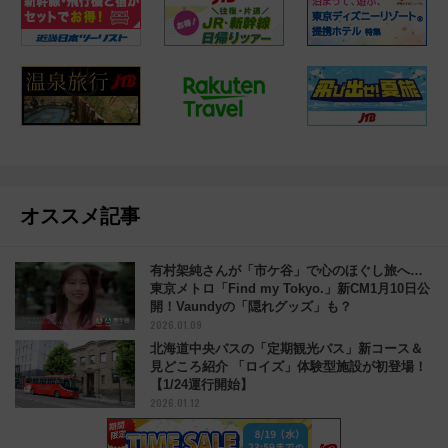
オススメ記事
有村架純さんが「市ケ谷」で心のほぐし旅へ…
東京メトロ「Find my Tokyo.」新CM1月10日公
開！Vaundyの「隠れグッズ」も？
2026.01.09
北海道中央バスの「定期観光バス」新コース＆
見どころ紹介 「ロイズ」体験型施設が初登場！
【1/24運行開始】
2026.01.12