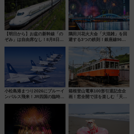
【明日から】お盆の新幹線「の
隅田川花火大会「大混雑」を回
ぞみ」は自由席なし！8月8日午
避する3つの鉄則！銀座線96本
前はほぼ満席…でも数時間ズラ
増発･浅草線臨時ダイヤ･スカイ
せば空きが見つかることも 混
ツリー駅の規制まとめ 7/25開催
雑避ける「空席」探しのコツ
（2026年）
小松島港まつり2026にブルーイ
箱根登山電車100形引退記念企
ンパルス飛来！JR四国の臨時ダ
画！窓全開で涼を楽しむ「天然
イヤや駐車場予約を徹底解説
クーラー体験号」と限定鉄コレ
発売