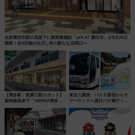
名鉄豊田市駅の高架下に新商業施設「μPLAT 豊田市」が8月26日
開業！全8店舗が出店し街の新たな玄関口へ
【博多駅・筑紫口新スポット】
東京八重洲・バスタ新宿からサ
新幹線高架下「VIERRA博多テ
マーランドへ直行バス運行！ お
ラス」が9/18開業！九州初出店
トクな1Dayパスで夏のプールと
など注目の全6店舗 「博多活憩
推し活を楽しもう！（2026年
通り」も一新
8/1～31）