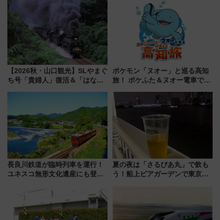
ディング＆カジュアルパーティ
ープラン
【2026秋・山口観光】SLやまぐ
ポケモン「ヌオー」と巡る高知
ち号「貴婦人」復活＆「はなあ
旅！ ポケふた＆ヌオー電車で楽
かり」初走行区間も！山口DCの
しむ鉄道スタンプラリーで土佐
注目観光列車まとめ きっぷの取
路の絶景と絶品グルメを満喫！
り方は？
（7月18日スタート）
長良川鉄道が臨時列車を運行！
夏の夜は「さるびあ丸」で飲も
ユネスコ無形文化遺産にも登録
う！船上ビアガーデンで東京湾
された「郡上おどり」楽しむ人
の夜景を眺めながら軽く一
に 乗車には予約が必要
杯……工場直送生ビールや島グ
ルメが美味い