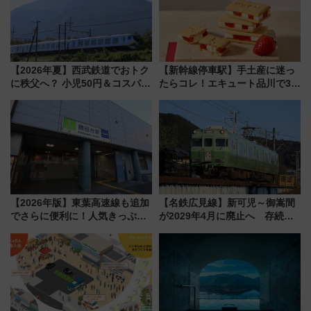
【2026年夏】西武鉄道でおトク
【新幹線停車駅】手土産に迷っ
に秩父へ？ 小児50円＆コスパ最
たらコレ！エキュート品川で3年
強きっぷで「安・近・短」な家
連続売上1位を獲得した定番手土
族旅行！ 深夜の正丸トンネル探
産スイーツとは？
検や特急ラビューも
【2026年版】東葉高速線も追加
【名鉄広見線】新可児～御嵩間
でさらに便利に！人気きっぷ
が2029年4月に廃止へ 存続協
「サンキューちばフリーパス」
議終了で100年の歴史に幕
今年も発売 秋・早春に千葉県を
巡るなら使い勝手・コスパ抜群