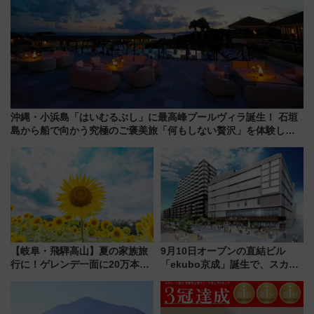
沖縄・小浜島「はいむるぶし」に最高峰プールヴィラ誕生！ 石垣
島から船で向かう究極のご褒美旅「何もしない贅沢」を体験して
みない？
【岐阜・飛騨高山】夏の家族旅
9月10日オープンの直結ビル
行に！ゲレンデ一面に20万本の
「ekubo京成」誕生で、スカイ
ひまわりが咲き誇る「アルコピ
ライナーも停まる巨大ハブ駅・
アひまわり園」開園
新鎌ヶ谷はどう変わる？ 全テナ
ント情報も公開！