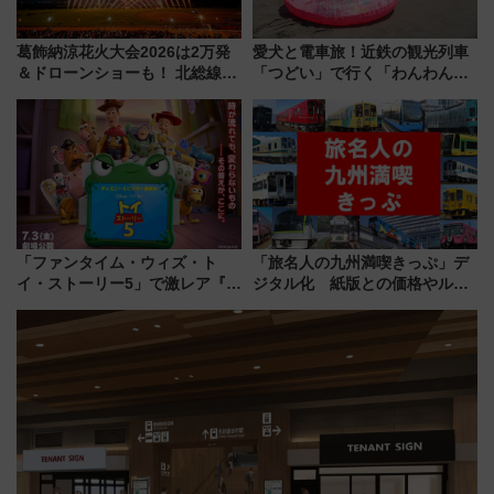
葛飾納涼花火大会2026は2万発
愛犬と電車旅！近鉄の観光列車
＆ドローンショーも！ 北総線を
「つどい」で行く「わんわん列
使った穴場アクセスや臨時列
車」第5弾！海辺のBBQも楽し
車、観覧スポット情報と周辺観
める日帰りツアー
光まとめ（7/28開催）
「ファンタイム・ウィズ・ト
「旅名人の九州満喫きっぷ」デ
イ・ストーリー5」で激レア『ロ
ジタル化 紙版との価格やルー
ルカナ』カードをゲット！最新
ルの違いを解説
デコレーションも徹底解説