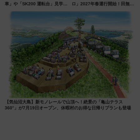
車」や「SK200 運転台」見学ツ
ロ」2027年春運行開始！田無・
アーを開催！ ラストランイベン
新所沢にも停車 2028年春には
トの一環で激レア体験できちゃ
「第2弾」も
うかも 参加方法やスケジュール
をご紹介
【気仙沼大島】新モノレールで山頂へ！絶景の「亀山テラス
360°」が7月19日オープン、休暇村のお得な日帰りプランも登場