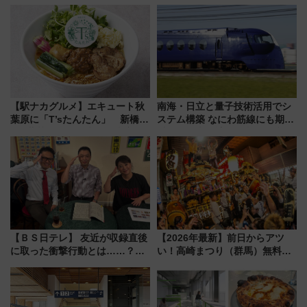
【駅ナカグルメ】エキュート秋
南海・日立と量子技術活用でシ
葉原に「T’sたんたん」 新橋に
ステム構築 なにわ筋線にも期待
551蓬莱のDNAを継ぐ「東京豚
乗務員・車両計画作業を短縮へ
饅」、オムライス専門店「肉と
たまご」新グルメ続々登場！
【2026年8月】
【ＢＳ日テレ】 友近が収録直後
【2026年最新】前日からアツ
に取った衝撃行動とは……？
い！高崎まつり（群馬）無料観
『友近・礼二の妄想トレイン』
覧エリアから初開催100人みこ
で極上の夏祭り鉄道旅を放送
しまで