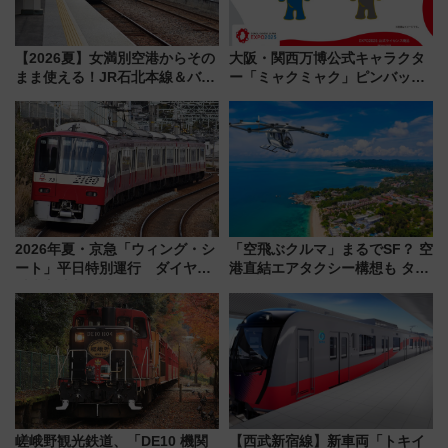
【2026夏】女満別空港からその
大阪・関西万博公式キャラクタ
まま使える！JR石北本線＆バス
ー「ミャクミャク」ピンバッジ
乗り放題「北見・網走周遊フリ
新登場！関西の駅構内などで7月
ーパス」でおトクに道東観光
中旬発売
（8/3発売）
2026年夏・京急「ウィング・シ
「空飛ぶクルマ」まるでSF？ 空
ート」平日特別運行 ダイヤ・
港直結エアタクシー構想も タイ
乗車方法を解説！2階建てバスや
で検証
三浦海岸を堪能できるお出かけ
プランもご紹介
嵯峨野観光鉄道、「DE10 機関
【西武新宿線】新車両「トキイ