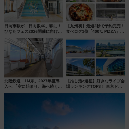
日向市駅が「日向坂46」駅に！
【九州初】最短2秒で予約完売！
ひなたフェス2026開催に向けJR
食べログ1位「400℃ PIZZA」が
九州が記念きっぷや臨時列車で
博多駅すぐの明治公園に8/7オー
全力応援 夜行列車「ドリーム
プン。もつ鍋風など限定メニュ
おひさま号」も走る
ーも
北陸鉄道「1M系」2027年度導
【推し活×遠征】好きなライブ会
入へ 「空に始まり、海へ続く」
場ランキングTOP3！ 東京ドー
白山比咩神社をモチーフにした
ムや大阪城ホールが選ばれる理
神秘的なデザイン
由と交通アクセス術、ライブ会
場に何を求める？