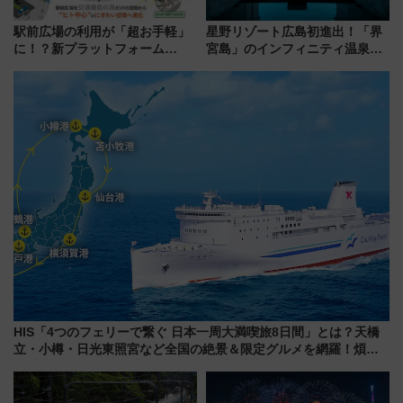
駅前広場の利用が「超お手軽」
星野リゾート広島初進出！「界
に！？新プラットフォーム
宮島」のインフィニティ温泉と
「HirakeBA」8月3日始動、ス
古式サウナ「石風呂」を大解剖
マホで簡単申請 物販や演奏会な
宿泊料金・アクセスは？（2026
どに【JR東日本】
年7月23日開業）
HIS「4つのフェリーで繋ぐ 日本一周大満喫旅8日間」とは？天橋
立・小樽・日光東照宮など全国の絶景＆限定グルメを網羅！煩雑
な手続きも不要でお手軽に楽しめるプランが登場