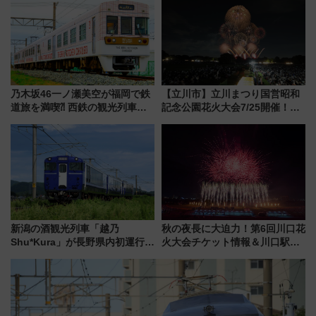
はどう変わる？
乃木坂46一ノ瀬美空が福岡で鉄
【立川市】立川まつり国営昭和
道旅を満喫⁈ 西鉄の観光列車
記念公園花火大会7/25開催！
「THE RAIL KITCHEN
5000発の花火が夜を彩る 今年は
CHIKUGO」で巡る福岡･太宰
混雑に要注意、その理由は
府･柳川の旅！YouTubeが公開
に
新潟の酒観光列車「越乃
秋の夜長に大迫力！第6回川口花
Shu*Kura」が長野県内初運行！
火大会チケット情報＆川口駅か
地酒と食を味わう信州プレDC特
らのアクセスガイド
別企画