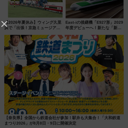
【2026年夏休み】ウィング久里
East-iの後継機「E927形」2029
浜で「出張！京急ミュージア
年度デビューへ！新たな「新幹
ム」開催！入場無料でスタンプ
線専用検測車」の性能を徹底解
ラリーや子ども制服撮影も
説【JR東日本】
【奈良県】全国から鉄道会社が参加！駅弁も大集合！「大和鉄道
まつり2026」が8月8日・9日に開催決定