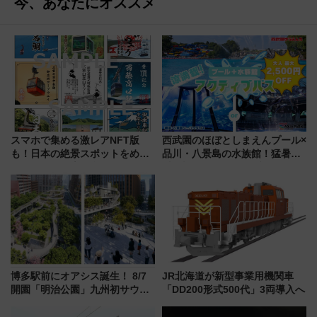
今、あなたにオススメ
スマホで集める激レアNFT版
西武園のほぼとしまえんプール×
も！日本の絶景スポットをめぐ
品川・八景島の水族館！猛暑を
って集める「索道印(さくどうい
乗り切る「アクティブパス」で
ん)」企画がスタート
夏休みをお得に楽しむ！
博多駅前にオアシス誕生！ 8/7
JR北海道が新型事業用機関車
開園「明治公園」九州初サウナ
「DD200形式500代」3両導入へ
TOTOPAや日本一のピザなど絶
品グルメ登場で駅前の過ごし方