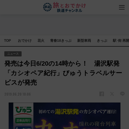
TOP
おでかけ
花火
青春18きっぷ
新型車両
きっぷ
駅･街 再
ニュース
発売は今日6/20の14時から！ 湯沢駅発
「カシオペア紀行」びゅうトラベルサー
ビスが発売
2019.06.20 10:06