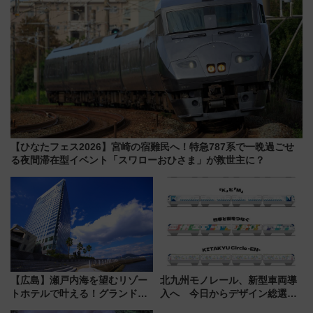
【ひなたフェス2026】宮崎の宿難民へ！特急787系で一晩過ごせ
る夜間滞在型イベント「スワローおひさま」が救世主に？
【広島】瀬戸内海を望むリゾー
北九州モノレール、新型車両導
トホテルで叶える！グランドプ
入へ 今日からデザイン総選挙
リンスホテル広島のフォトウエ
始まる