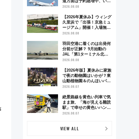
道方面は予約急増中、いま
から狙うべき日は？
2026.08.08
【2026年夏休み】ウィング
久里浜で「出張！京急ミュ
ージアム」開催！入場無料
でスタンプラリーや子ども
2026.08.08
制服撮影も
羽田空港に着くのは出発何
分前が正解？ 9月始動の
JAL「第1ターミナル北側
サテライト」は徒歩1キロ
2026.08.08
超え！ 知っておきたい変更
点まとめ
【2026年版】夏休みに家族
で夜の動物園はいかが？東
山動植物園＆のんほいパー
ク「ナイトZOO」開催情報
2026.08.07
絶景路線を黄色い列車で気
～
まま旅、「海が見える難読
駅」で幸せの黄色いハンカ
事
チに願いを 「新・鉄道ひ
2026.08.07
とり旅」279回目の舞台は
「島原鉄道」
VIEW ALL