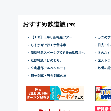
おすすめ鉄道旅
[PR]
【JTB】日帰り新幹線ツアー
カニの季
しまかぜで行く伊勢志摩
日光・中
新型特急スペーシアXで日光鬼怒川へ
冬のおす
近鉄特急「ひのとり」
楽天トラ
立山黒部アルペンルート
鉄道の旅
観光列車・寝台列車の旅