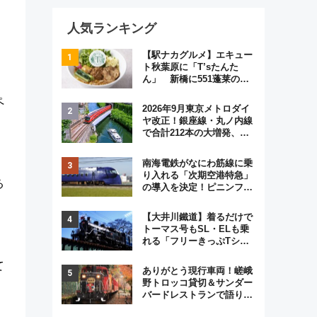
人気ランキング
【駅ナカグルメ】エキュー
ト秋葉原に「T’sたんた
ん」 新橋に551蓬莱の
DNAを継ぐ「東京豚饅」、
ペ
オムライス専門店「肉とた
2026年9月東京メトロダイ
まご」新グルメ続々登場！
ヤ改正！銀座線・丸ノ内線
【2026年8月】
で合計212本の大増発、混
雑緩和に期待
南海電鉄がなにわ筋線に乗
り入れる「次期空港特急」
る
の導入を決定！ピニンファ
リーナによる日本初の鉄道
デザイン
【大井川鐵道】着るだけで
トーマス号もSL・ELも乗
れる「フリーきっぷTシャ
ツ」8月6日より受注販売
て
ありがとう現行車両！嵯峨
野トロッコ貸切＆サンダー
バードレストランで語り合
う秋の京都 斉藤雪乃＆福