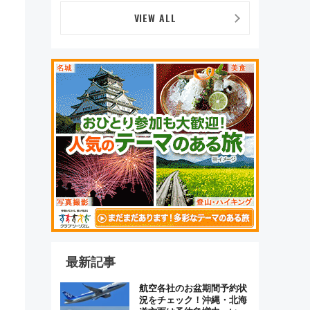
原トシヒロと行く！9月13
日「京都の鉄道満喫ツア
VIEW ALL
ー」開催
最新記事
航空各社のお盆期間予約状
況をチェック！沖縄・北海