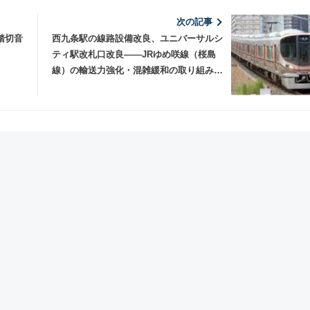
次の記事
踏切音
西九条駅の線路設備改良、ユニバーサルシ
ティ駅改札口改良――JRゆめ咲線（桜島
線）の輸送力強化・混雑緩和の取り組みを
発表 JR西日本