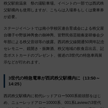
秩父駅前温泉 祭の湯駐車場。イベントの一部では西武秩
父駅構内も使用しますが、こちらは入場券もしくは乗車券
が必要。
ステージイベントでは南小学校区連合育成会による秩父屋
台囃子や野坂神輿會の御神輿、皆野民俗芸能奏楽研修会少
年部による秩父音頭等の披露。西武秩父線開通50周年記念
セレモニー、鏡開き・振舞酒、秩父地域の飲食店出店、記
念ポストカードのプレゼント、後述の3世代の特急車両展
示などが行われます。
3世代の特急電車が西武秩父駅構内に（13:50～
14:25）
西武秩父駅構内に初代レッドアロー5000系前頭部をはじ
め、ニューレッドアロー10000系、001系Laviewの3世代