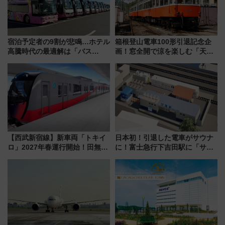
宿泊予定者の9割が悲鳴…ホテル
箱根登山電車100形引退記念企
高騰時代の最適解は「バス
画！窓全開で涼を楽しむ「天然
泊」!? WILLER最新調査で判明
クーラー体験号」と限定鉄コレ
した、推し活遠征や観光時のリ
発売
アルな懐事情
【西武新宿線】新車両「トキイ
日本初！引退した電車がサウナ
ロ」2027年春運行開始！田無・
に！富士急行下吉田駅に「サ電
新所沢にも停車 2028年春には
（SADEN）」2026年12月開
「第2弾」も
業 行き交う電車の音や振動を
感じながら「ととのう」新感覚