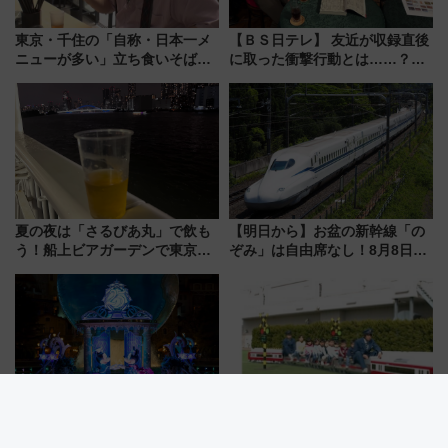
東京・千住の「自称・日本一メ
【ＢＳ日テレ】 友近が収録直後
ニューが多い」立ち食いそば屋
に取った衝撃行動とは……？
とは？ ＢＳ日テレ『ドランク塚
『友近・礼二の妄想トレイン』
地のふらっと立ち食いそば』
で極上の夏祭り鉄道旅を放送
7/27夜10時～放送
夏の夜は「さるびあ丸」で飲も
【明日から】お盆の新幹線「の
う！船上ビアガーデンで東京湾
ぞみ」は自由席なし！8月8日午
の夜景を眺めながら軽く一
前はほぼ満席…でも数時間ズラ
杯……工場直送生ビールや島グ
せば空きが見つかることも 混
ルメが美味い
雑避ける「空席」探しのコツ
祝25周年！東京ディズニーシー
【2026年夏休み】ウィング久里
を水路で巡る8つのテーマポート
浜で「出張！京急ミュージア