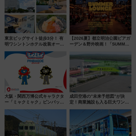
おひさま号」も走る
東京ビッグサイト徒歩3分！ 有
【2026夏】都立明治公園ビアガ
明ワシントンホテル改装オープ
ーデン＆野外映画！「SUMMER
ン直前「ゆりかもめ運転台付き
LOUNGE」のアクセスと上映ス
客室」や海鮮丼が人気の朝食ビ
ケジュール 夜風とビール、映画
ュッフェを現地レポ
を満喫！
大阪・関西万博公式キャラクタ
成田空港の”未来予想図”が決
ー「ミャクミャク」ピンバッジ
定！商業施設も入る巨大ワンタ
新登場！関西の駅構内などで7月
ーミナル、京成の高架新駅整備
中旬発売
で新型特急が品川･羽田とを結
ぶ！ JR空港駅は2面3線化！