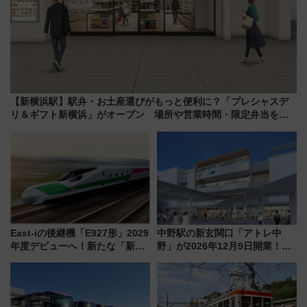
【新横浜駅】駅弁・お土産選びがもっと便利に？「プレシャスデ
リ＆ギフト新横浜」がオープン 場所や営業時間・限定弁当を紹
介
East-iの後継機「E927形」2029
中野駅の新玄関口「アトレ中
年度デビューへ！新たな「新幹
野」が2026年12月9日開業！新
線専用検測車」の性能を徹底解
改札直結で屋上BBQも楽しめる
説【JR東日本】
注目スポット