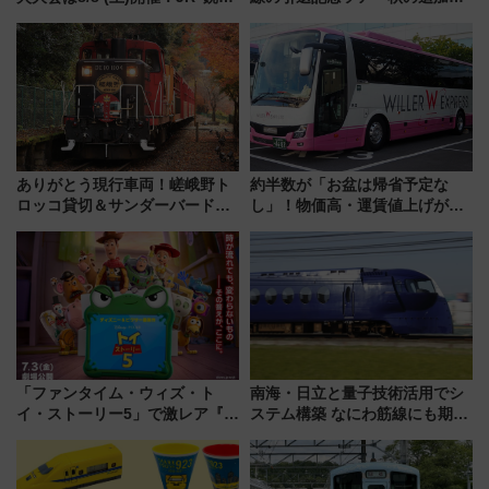
電鉄の臨時列車やアクセス情
画が決定！乗車体験やグッズ・
報、利根川に咲く8,000発の大迫
ホテル情報まとめ
力＆屋台を満喫
ありがとう現行車両！嵯峨野ト
約半数が「お盆は帰省予定な
ロッコ貸切＆サンダーバードレ
し」！物価高・運賃値上げが財
ストランで語り合う秋の京都
布を直撃、往復1万円以内なら帰
斉藤雪乃＆福原トシヒロと行
りたいけど……【WILLER お盆
く！9月13日「京都の鉄道満喫
帰省動向調査】
ツアー」開催
「ファンタイム・ウィズ・ト
南海・日立と量子技術活用でシ
イ・ストーリー5」で激レア『ロ
ステム構築 なにわ筋線にも期待
ルカナ』カードをゲット！最新
乗務員・車両計画作業を短縮へ
デコレーションも徹底解説