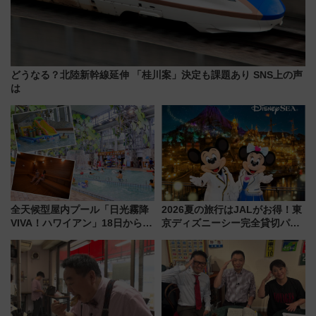
どうなる？北陸新幹線延伸 「桂川案」決定も課題あり SNS上の声
は
全天候型屋内プール「日光霧降
2026夏の旅行はJALがお得！東
VIVA！ハワイアン」18日から営
京ディズニーシー完全貸切パー
業開始 小さなお子様連れのフ
ティー招待券が当たるキャンペ
ァミリーから大人まで幅広い世
ーン始まる 条件は「夏の国内
代が一日中楽しる夏のリゾート
線に2回搭乗」
を楽しんで