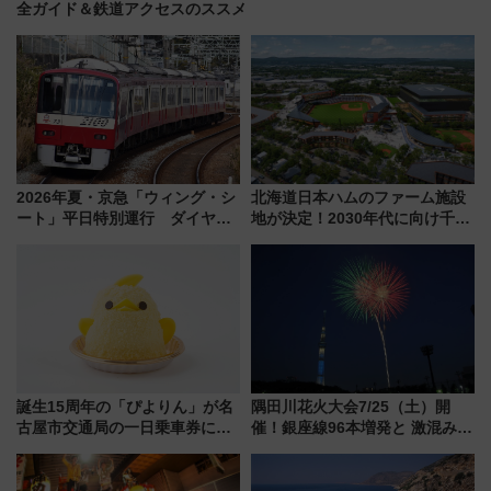
全ガイド＆鉄道アクセスのススメ
2026年夏・京急「ウィング・シ
北海道日本ハムのファーム施設
ート」平日特別運行 ダイヤ・
地が決定！2030年代に向け千歳
乗車方法を解説！2階建てバスや
線沿線が一大野球エリア
三浦海岸を堪能できるお出かけ
プランもご紹介
誕生15周年の「ぴよりん」が名
隅田川花火大会7/25（土）開
古屋市交通局の一日乗車券に！
催！銀座線96本増発と 激混みの
東山線では貸切電車も登場【限
「浅草駅」を回避する最寄り駅･
定1万5000枚】
アクセス攻略法、2万発の花火が
都心の夜に！