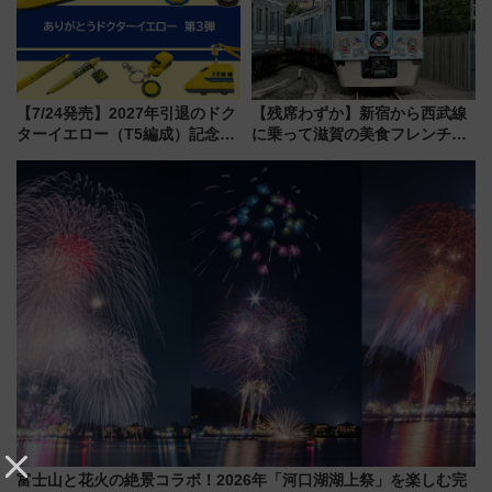
【7/24発売】2027年引退のドク
【残席わずか】新宿から西武線
ターイエロー（T5編成）記念グ
に乗って滋賀の美食フレンチを
ッズ7種が登場！ 新幹線車内放
堪能？ 大人気レストラン列車
送の目覚まし時計など通販・販
「52席の至福」で味わう近江牛
売店舗まとめ
や伝統文化の特別コラボ
富士山と花火の絶景コラボ！2026年「河口湖湖上祭」を楽しむ完