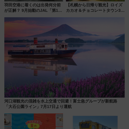
羽田空港に着くのは出発何分前
【札幌から日帰り観光】ロイズ
が正解？ 9月始動のJAL「第1タ
カカオ＆チョコレートタウン3周
ーミナル北側サテライト」は徒
年！ 9月は入場料半額やチョコ
歩1キロ超え！ 知っておきたい
詰め放題を開催、ロイズタウン
変更点まとめ
駅からのアクセスも
河口湖観光の混雑を水上交通で回避！富士急グループが新航路
「大石公園ライン」7月17日より運航