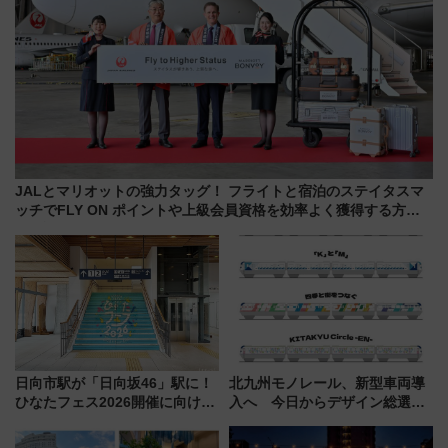
JALとマリオットの強力タッグ！ フライトと宿泊のステイタスマ
ッチでFLY ON ポイントや上級会員資格を効率よく獲得する方法
を解説
日向市駅が「日向坂46」駅に！
北九州モノレール、新型車両導
ひなたフェス2026開催に向けJR
入へ 今日からデザイン総選挙
九州が記念きっぷや臨時列車で
始まる
全力応援 夜行列車「ドリーム