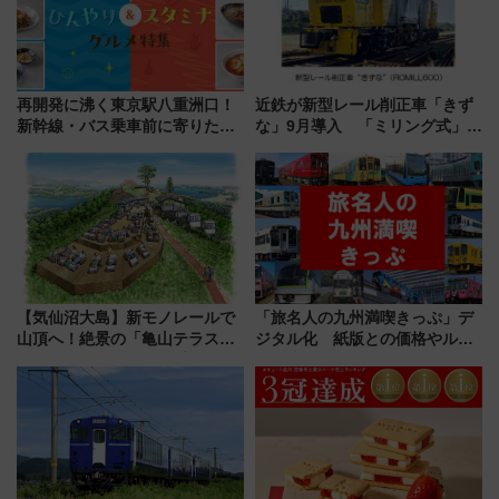
再開発に沸く東京駅八重洲口！
近鉄が新型レール削正車「きず
新幹線・バス乗車前に寄りたい
な」9月導入 「ミリング式」採
「ヤエチカ」2026年夏の「ひん
用でメンテナンス作業を効率
やり＆スタミナグルメ」6選【新
化！安全性や乗り心地の向上に
店舗も！】
貢献するだけでなく、全線区で
活躍するための仕組みも
【気仙沼大島】新モノレールで
「旅名人の九州満喫きっぷ」デ
山頂へ！絶景の「亀山テラス
ジタル化 紙版との価格やルー
360°」が7月19日オープン、休
ルの違いを解説
暇村のお得な日帰りプランも登
場