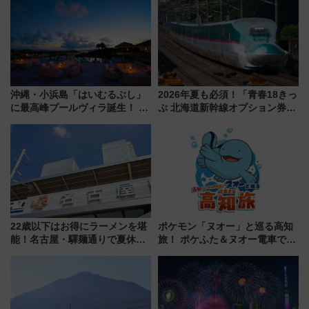
沖縄・小浜島「はいむるぶし」
2026年夏も必須！「青春18きっ
に最高峰プールヴィラ誕生！ 石
ぷ 北海道新幹線オプション券」
垣島から船で向かう究極のご褒
自動改札対応ルールと途中下車
美旅「何もしない贅沢」を体験
の罠
してみない？
22歳以下はお得にラーメンを堪
ポケモン「ヌオー」と巡る高知
能！名古屋・驛麺通りで夏休み
旅！ ポケふた＆ヌオー電車で楽
限定「U22応援割り」が7月21日
しむ鉄道スタンプラリーで土佐
よりスタート
路の絶景と絶品グルメを満喫！
（7月18日スタート）