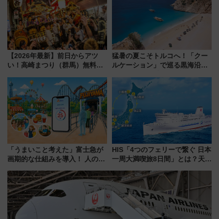
【2026年最新】前日からアツ
猛暑の夏こそトルコへ！「クー
い！高崎まつり（群馬）無料観
ルケーション」で巡る黒海沿岸
覧エリアから初開催100人みこ
やエーゲ海の避暑リゾート 関
しまで
連検索数が前年比237％増、ナ
ショジオも認める『2026年に訪
れるべき世界の旅先』
「うまいこと考えた」富士急が
HIS「4つのフェリーで繋ぐ 日本
画期的な仕組みを導入！ 人のか
一周大満喫旅8日間」とは？天橋
わりにスマホが並ぶ「分身く
立・小樽・日光東照宮など全国
ん」始動
の絶景＆限定グルメを網羅！煩
雑な手続きも不要でお手軽に楽
しめるプランが登場