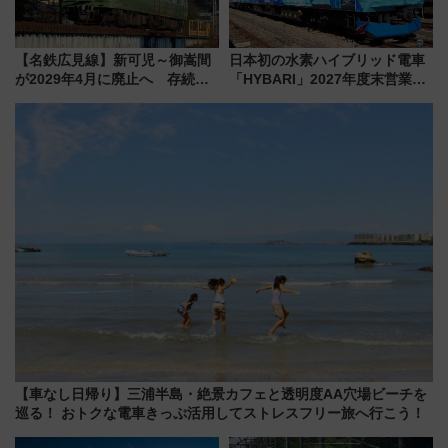
【名鉄広見線】新可児～御嵩間
日本初の水素ハイブリッド電車
が2029年4月に廃止へ 存続協
「HYBARI」2027年度末営業運
議終了で100年の歴史に幕
転へ 鉄道・発電・まちづくり
で水素利活用が加速
【車なし日帰り】三浦半島・絶景カフェと透明度AA穴場ビーチを
巡る！ おトクな電車きっぷ活用してストレスフリー旅へ行こう！