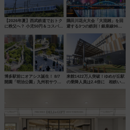
【2026年夏】西武鉄道でおトク
隅田川花火大会「大混雑」を回
に秩父へ？ 小児50円＆コスパ最
避する3つの鉄則！銀座線96本
強きっぷで「安・近・短」な家
増発･浅草線臨時ダイヤ･スカイ
族旅行！ 深夜の正丸トンネル探
ツリー駅の規制まとめ 7/25開催
検や特急ラビューも
（2026年）
博多駅前にオアシス誕生！ 8/7
来館1422万人突破！ゆめが丘駅
開園「明治公園」九州初サウナ
の乗降人員は2.4倍に 相鉄いず
TOTOPAや日本一のピザなど絶
み野線「ゆめが丘ソラトス」2周
品グルメ登場で駅前の過ごし方
年祭にそうにゃん＆DB.スター
はどう変わる？
マンが登場