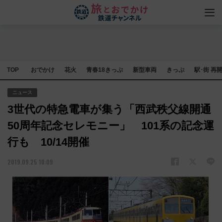
TOP
おでかけ
花火
青春18きっぷ
新型車両
きっぷ
駅･街 再
ニュース
3世代の特急電車が集う「西武秩父線開通
50周年記念セレモニー」 101系の記念運
行も 10/14開催
2019.09.25 10:09