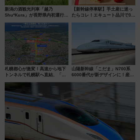
新潟の酒観光列車「越乃
【新幹線停車駅】手土産に迷っ
Shu*Kura」が長野県内初運行！
たらコレ！エキュート品川で3年
地酒と食を味わう信州プレDC特
連続売上1位を獲得した定番手土
別企画
産スイーツとは？
札幌都心が激変！高速から地下
山陽新幹線「こだま」N700系
トンネルで札幌駅へ直結、「創
6000番代が新デザインに！産学
成川通都心アクセス道路」が7月
連携で描く瀬戸内の波模様 運
から本格着工、延長4.8km整備
用は今冬から
事業の全貌