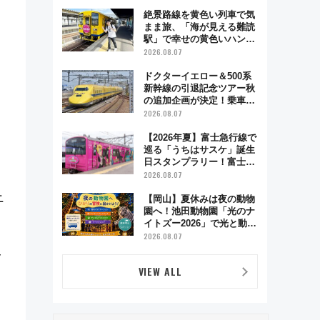
絶景路線を黄色い列車で気
まま旅、「海が見える難読
駅」で幸せの黄色いハンカ
チに願いを 「新・鉄道ひ
2026.08.07
とり旅」279回目の舞台は
「島原鉄道」
ドクターイエロー＆500系
新幹線の引退記念ツアー秋
の追加企画が決定！乗車体
験やグッズ・ホテル情報ま
2026.08.07
とめ
【2026年夏】富士急行線で
巡る「うちはサスケ」誕生
日スタンプラリー！富士急
ハイランド限定グルメ＆グ
2026.08.07
ッズ徹底ガイド
ニ
【岡山】夏休みは夜の動物
園へ！池田動物園「光のナ
イトズー2026」で光と動物
が彩る特別な夜
2026.08.07
メ
VIEW ALL