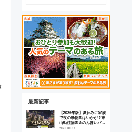
動
は
最新記事
【2026年版】夏休みに家族
で夜の動物園はいかが？東
山動植物園＆のんほいパー
ク「ナイトZOO」開催情報
2026.08.07