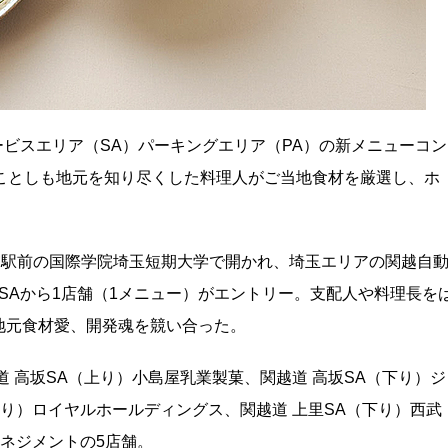
ービスエリア（SA）パーキングエリア（PA）の新メニューコン
』。ことしも地元を知り尽くした料理人がご当地食材を厳選し、ホ
宮駅前の国際学院埼玉短期大学で開かれ、埼玉エリアの関越自
道SAから1店舗（1メニュー）がエントリー。支配人や料理長を
地元食材愛、開発魂を競い合った。
 高坂SA（上り）小島屋乳業製菓、関越道 高坂SA（下り）ジ
上り）ロイヤルホールディングス、関越道 上里SA（下り）西武
マネジメントの5店舗。