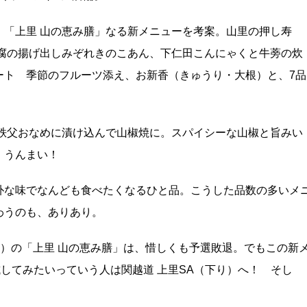
、「上里 山の恵み膳」なる新メニューを考案。山里の押し寿
豆腐の揚げ出しみぞれきのこあん、下仁田こんにゃくと牛蒡の炊
ート 季節のフルーツ添え、お新香（きゅうり・大根）と、7品
を秩父おなめに漬け込んで山椒焼に。スパイシーな山椒と旨みい
、うんまい！
朴な味でなんども食べたくなるひと品。こうした品数の多いメ
わうのも、ありあり。
り）の「上里 山の恵み膳」は、惜しくも予選敗退。でもこの新
試してみたいっていう人は関越道 上里SA（下り）へ！ そし