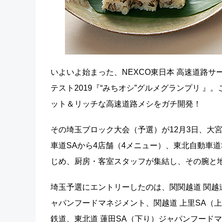
いよいよ始まった、NEXCO東日本 高速道路サ
テスト2019『“みちオシ”グルメグランプリ 
ット＆リッチな高速道路メシをガチ開発！
その埼玉ブロック大会（予選）が12月3日、大
車道SAから4店舗（4メニュー）、東北自動車
じめ、厨房・客室スタッフが集結し、その腕と
埼玉予選にエントリーしたのは、関関越道 関越道
ャパンフードマネジメント、関越道 上里SA（
鉄道、東北道 蓮田SA（下り）ジャパンフード