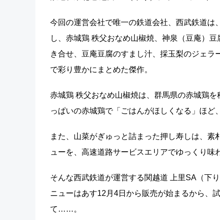
今回の運営会社で唯一の鉄道会社、西武鉄道は
し、赤城鶏 秩父おなめ山椒焼、神泉（豆庵）
き合せ、豆庵豆腐のすまし汁、採玉梨のジェラ
で彩り豊かにまとめた傑作。
赤城鶏 秩父おなめ山椒焼は、群馬県の赤城鶏
っぱいの赤城鶏で「ごはんがほしくなる」ほど
また、山菜がぎゅっと詰まった押し寿しは、素
ューを、高速道路サービスエリアでゆっくり味
そんな西武鉄道が運営する関越道 上里SA（下
ニューはあす12月4日から販売が始まるから、
て……。