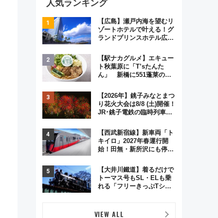
人気ランキング
【広島】瀬戸内海を望むリ
ゾートホテルで叶える！グ
ランドプリンスホテル広島
のフォトウエディング＆カ
ジュアルパーティープラン
【駅ナカグルメ】エキュー
ト秋葉原に「T’sたんた
ん」 新橋に551蓬莱の
DNAを継ぐ「東京豚饅」、
オムライス専門店「肉とた
【2026年】銚子みなとまつ
まご」新グルメ続々登場！
り花火大会は8/8 (土)開催！
【2026年8月】
JR･銚子電鉄の臨時列車や
アクセス情報、利根川に咲
く8,000発の大迫力＆屋台
【西武新宿線】新車両「ト
を満喫
キイロ」2027年春運行開
始！田無・新所沢にも停
車 2028年春には「第2
弾」も
【大井川鐵道】着るだけで
トーマス号もSL・ELも乗
れる「フリーきっぷTシャ
ツ」8月6日より受注販売
VIEW ALL