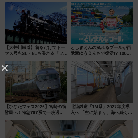
ご当地和牛まで全国の人気餃子
ドバッグやPCケースも対象の
を食べ比べ【7月25日・26日開
「身の回り品」新サイズ制限
催】
(40×30×20cm)おさらい
【大井川鐵道】着るだけでトー
としまえんの流れるプールが西
マス号もSL・ELも乗れる「フリ
武園ゆうえんちで復活!? 100周
ーきっぷTシャツ」8月6日より
年記念企画＆「春日のうん○スラ
受注販売
イダー」に注目 2026年夏は所
沢へ遊びに行こう
【ひなたフェス2026】宮崎の宿
北陸鉄道「1M系」2027年度導
難民へ！特急787系で一晩過ご
入へ 「空に始まり、海へ続く」
せる夜間滞在型イベント「スワ
白山比咩神社をモチーフにした
ローおひさま」が救世主に？
神秘的なデザイン