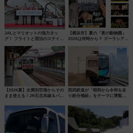
JALとマリオットの強力タッ
【横浜市】夏の「夜の動物園」
グ！ フライトと宿泊のステイタ
2026は何時から？ ズーラシア・
スマッチでFLY ON ポイントや
野毛山・金沢の電車アクセスや
上級会員資格を効率よく獲得す
見どころ、限定イベントを徹底
る方法を解説
解説！
【2026夏】女満別空港からその
西武鉄道が「昭和から令和を走
まま使える！JR石北本線＆バス
り鉄分補給」をテーマに博覧会
乗り放題「北見・網走周遊フリ
を実施！くすのきホールで8月
ーパス」でおトクに道東観光
14日から 新車両「トキイロ」体
（8/3発売）
験ブースも アクセスや申込方法
を解説