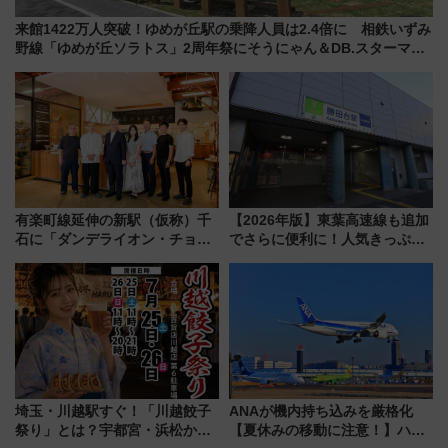
来館1422万人突破！ゆめが丘駅の乗降人員は2.4倍に 相鉄いずみ
野線「ゆめが丘ソラトス」2周年祭にそうにゃん＆DB.スターマン
が登場
有楽町線延伸の新駅（仮称）千
【2026年版】東葉高速線も追加
石に「ダンデライオン・チョコ
でさらに便利に！人気きっぷ
レート」が出店！ 東京メトロが
「サンキューちばフリーパス」
1億円出資で挑む新時代のまちづ
今年も発売 秋・早春に千葉県を
くりとは？
巡るなら使い勝手・コスパ抜群
埼玉・川越駅すぐ！「川越餃子
ANAが機内持ち込みを厳格化
祭り」とは？宇都宮・浜松から
【夏休みの移動に注意！】ハン