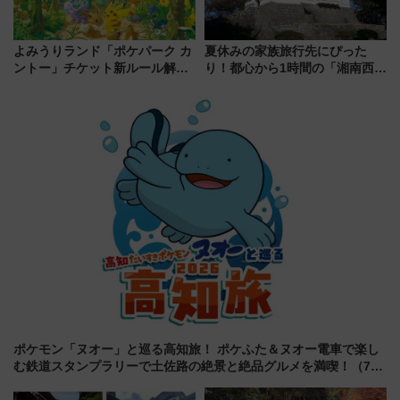
よみうりランド「ポケパーク カ
夏休みの家族旅行先にぴった
ントー」チケット新ルール解
り！都心から1時間の「湘南西エ
説！購入制限の緩和と入場時の
リア」満喫ガイド 鎌倉・江の
本人確認が11月スタート
島とは異なる魅力を持つ今夏の
注目スポット
ポケモン「ヌオー」と巡る高知旅！ ポケふた＆ヌオー電車で楽し
む鉄道スタンプラリーで土佐路の絶景と絶品グルメを満喫！（7月
18日スタート）