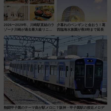
2026〜2029年、川崎駅直結のラ
夕暮れのペンギンと会おう！葛
ゾーナ川崎が過去最大級リニュ
西臨海水族園が夜8時まで延長
ーアル！ フードコート拡大など
「いつから何が変わるか」徹底
解説！
熱闘甲子園のテーマ曲が駅メロに？阪神・甲子園駅の接近メロデ