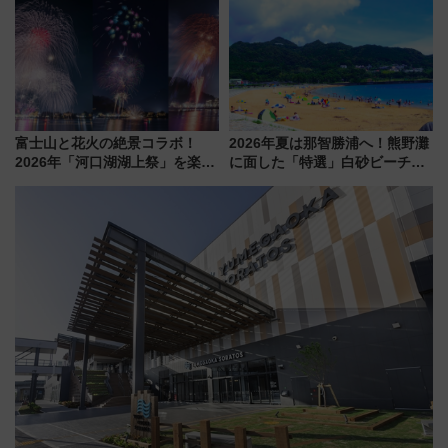
アひまわり園」開園
富士山と花火の絶景コラボ！
2026年夏は那智勝浦へ！熊野灘
2026年「河口湖湖上祭」を楽し
に面した「特選」白砂ビーチは
む完全ガイド＆鉄道アクセスの
必見 「第17回那智勝浦町花火大
ススメ
会」は8月11日開催！