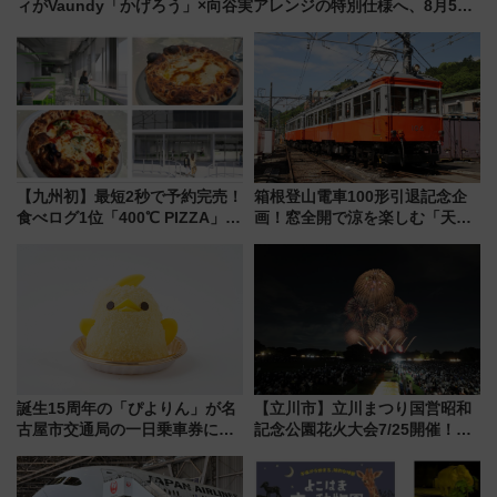
ィがVaundy「かげろう」×向谷実アレンジの特別仕様へ、8月5日
始発から
【九州初】最短2秒で予約完売！
箱根登山電車100形引退記念企
食べログ1位「400℃ PIZZA」が
画！窓全開で涼を楽しむ「天然
博多駅すぐの明治公園に8/7オー
クーラー体験号」と限定鉄コレ
プン。もつ鍋風など限定メニュ
発売
ーも
誕生15周年の「ぴよりん」が名
【立川市】立川まつり国営昭和
古屋市交通局の一日乗車券に！
記念公園花火大会7/25開催！
東山線では貸切電車も登場【限
5000発の花火が夜を彩る 今年は
定1万5000枚】
混雑に要注意、その理由は