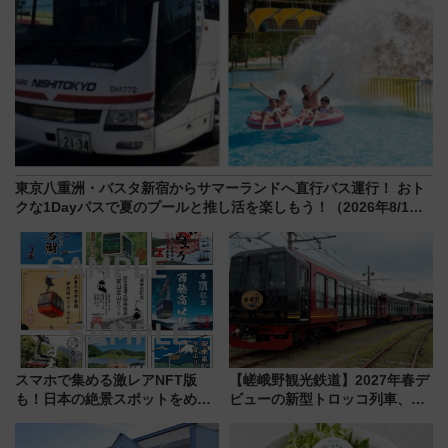
東京八重洲・バスタ新宿からサマーランドへ直行バス運行！ おト
クな1Dayパスで夏のプールと推し活を楽しもう！（2026年8/1～
31）
スマホで集める激レアNFT版
【嵯峨野観光鉄道】2027年春デ
も！日本の絶景スポットをめぐ
ビューの新型トロッコ列車、い
って集める「索道印(さくどうい
よいよ試運転開始へ！現行車両
ん)」企画がスタート
は2026年で引退