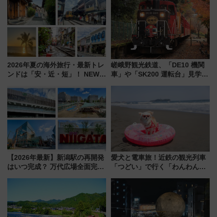
2026年夏の海外旅行・最新トレ
嵯峨野観光鉄道、「DE10 機関
ンドは「安・近・短」！ NEWT
車」や「SK200 運転台」見学ツ
調査から読み解く、最新の人気
アーを開催！ ラストランイベン
渡航先TOP5とは？ 円安時代の
トの一環で激レア体験できちゃ
旅行術
うかも 参加方法やスケジュール
をご紹介
【2026年最新】新潟駅の再開発
愛犬と電車旅！近鉄の観光列車
はいつ完成？ 万代広場全面完成
「つどい」で行く「わんわん列
から「にいがた2キロ」・古町再
車」第5弾！海辺のBBQも楽し
開発、バスタ新潟構想まで徹底
める日帰りツアー
解説！