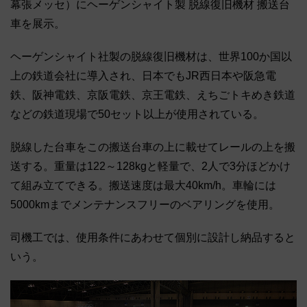
幕張メッセ）にヘーゲンシャイト製 脱線復旧機材 搬送台
車を展示。
ヘーゲンシャイト社製の脱線復旧機材は、世界100か国以
上の鉄道会社に導入され、日本でもJR西日本や阪急電
鉄、阪神電鉄、京阪電鉄、京王電鉄、えちごトキめき鉄道
などの鉄道現場で50セット以上が使用されている。
脱線した台車をこの搬送台車の上に載せてレールの上を搬
送する。重量は122～128kgと軽量で、2人で3分ほどかけ
て組み立てできる。搬送速度は最大40km/h。車輪には
5000kmまでメンテナンスフリーのベアリングを使用。
司機工では、使用条件にあわせて個別に設計し納品すると
いう。