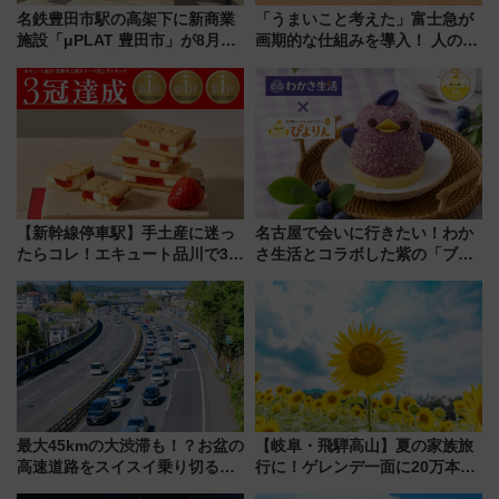
名鉄豊田市駅の高架下に新商業
「うまいこと考えた」富士急が
施設「μPLAT 豊田市」が8月26
画期的な仕組みを導入！ 人のか
日開業！全8店舗が出店し街の新
わりにスマホが並ぶ「分身く
たな玄関口へ
ん」始動
【新幹線停車駅】手土産に迷っ
名古屋で会いに行きたい！わか
たらコレ！エキュート品川で3年
さ生活とコラボした紫の「ブル
連続売上1位を獲得した定番手土
ーベリーぴよりん」期間限定販
産スイーツとは？
売
最大45kmの大渋滞も！？お盆の
【岐阜・飛騨高山】夏の家族旅
高速道路をスイスイ乗り切る快
行に！ゲレンデ一面に20万本の
適ドライブ術
ひまわりが咲き誇る「アルコピ