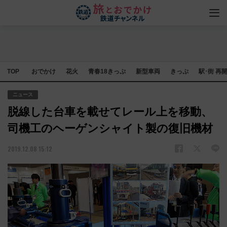
TOP
おでかけ
花火
青春18きっぷ
新型車両
きっぷ
駅･街 再
ニュース
脱線した台車を載せてレール上を移動、
司機工のヘーゲンシャイト製の復旧機材
2019.12.08 15:12