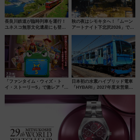
長良川鉄道が臨時列車を運行！
秋の夜はシモキタへ！「ムーン
ユネスコ無形文化遺産にも登録
アートナイト下北沢2026」でイ
された「郡上おどり」楽しむ人
マーシブシアターやアート巡り
に 乗車には予約が必要
を満喫しよう
「ファンタイム・ウィズ・ト
日本初の水素ハイブリッド電車
イ・ストーリー5」で激レア『ロ
「HYBARI」2027年度末営業運
ルカナ』カードをゲット！最新
転へ 鉄道・発電・まちづくり
デコレーションも徹底解説
で水素利活用が加速