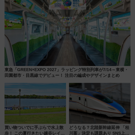
東急「GREEN×EXPO 2027」ラッピング特別列車が7/14～東横・
田園都市・目黒線でデビュー！ 注目の編成やデザインまとめ
買い物ついでに手ぶらで水上散
どうなる？北陸新幹線延伸 「桂
歩！ この夏行きたい越谷レイク
川案」決定も課題あり SNS上の