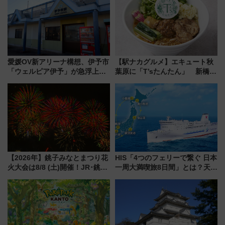
愛媛OV新アリーナ構想、伊予市
【駅ナカグルメ】エキュート秋
「ウェルピア伊予」が急浮上！
葉原に「T’sたんたん」 新橋に
サイボウズ青野社長の参加表明
551蓬莱のDNAを継ぐ「東京豚
で探る鉄道アクセスの未来
饅」、オムライス専門店「肉と
たまご」新グルメ続々登場！
【2026年8月】
【2026年】銚子みなとまつり花
HIS「4つのフェリーで繋ぐ 日本
火大会は8/8 (土)開催！JR･銚子
一周大満喫旅8日間」とは？天橋
電鉄の臨時列車やアクセス情
立・小樽・日光東照宮など全国
報、利根川に咲く8,000発の大迫
の絶景＆限定グルメを網羅！煩
力＆屋台を満喫
雑な手続きも不要でお手軽に楽
しめるプランが登場