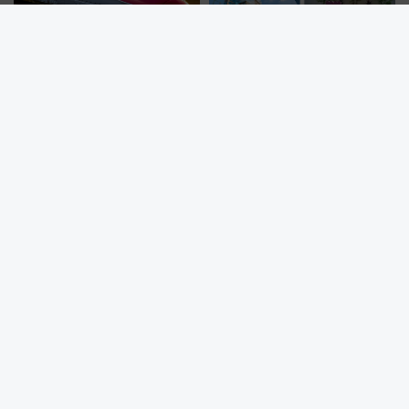
E6系新幹線「こまち」車内で夜
【2026年最新】新潟駅の再開発
明かし！秋田駅で「スペシャル
はいつ完成？ 万代広場全面完成
ナイト」8月開催、料金や予約方
から「にいがた2キロ」・古町再
法は？
開発、バスタ新潟構想まで徹底
解説！
全国1位は小田原のタワーマンション！新幹線通勤が変える？「住
みたい街」の最新トレンド【新築マンション人気ランキング】