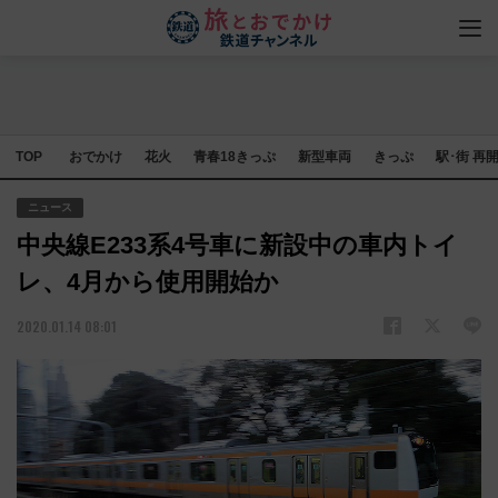
TOP
おでかけ
花火
青春18きっぷ
新型車両
きっぷ
駅･街 再
ニュース
中央線E233系4号車に新設中の車内トイ
レ、4月から使用開始か
2020.01.14 08:01