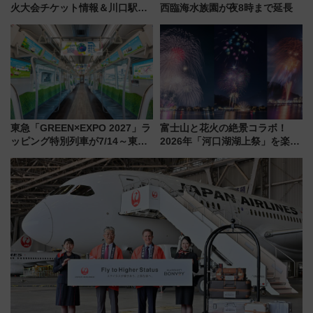
火大会チケット情報＆川口駅か
西臨海水族園が夜8時まで延長
らのアクセスガイド
東急「GREEN×EXPO 2027」ラ
富士山と花火の絶景コラボ！
ッピング特別列車が7/14～東
2026年「河口湖湖上祭」を楽し
横・田園都市・目黒線でデビュ
む完全ガイド＆鉄道アクセスの
ー！ 注目の編成やデザインまと
ススメ
め