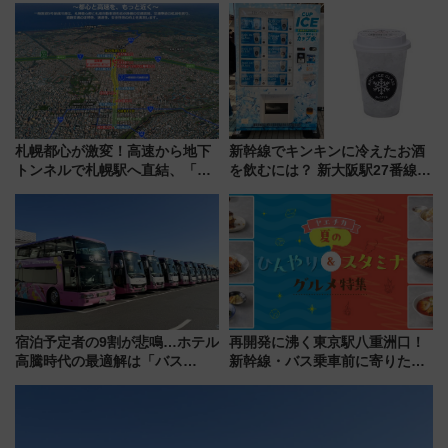
由と交通アクセス術、ライブ会
ーン始まる 条件は「夏の国内
場に何を求める？
線に2回搭乗」
札幌都心が激変！高速から地下
新幹線でキンキンに冷えたお酒
トンネルで札幌駅へ直結、「創
を飲むには？ 新大阪駅27番線ホ
成川通都心アクセス道路」が7月
ームに登場した完全キャッシュ
から本格着工、延長4.8km整備
レス「カップ氷」専用自販機が
事業の全貌
話題！
宿泊予定者の9割が悲鳴…ホテル
再開発に沸く東京駅八重洲口！
高騰時代の最適解は「バス
新幹線・バス乗車前に寄りたい
泊」!? WILLER最新調査で判明
「ヤエチカ」2026年夏の「ひん
した、推し活遠征や観光時のリ
やり＆スタミナグルメ」6選【新
アルな懐事情
店舗も！】