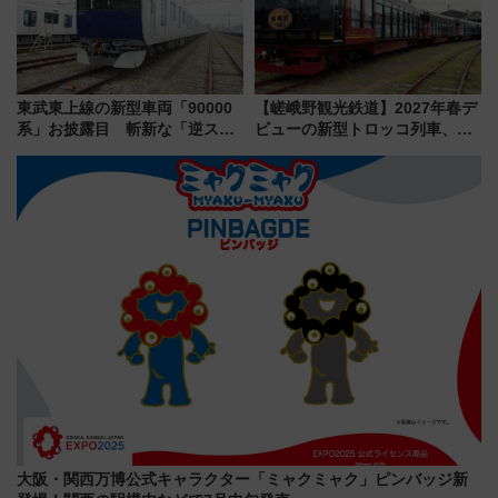
東武東上線の新型車両「90000
【嵯峨野観光鉄道】2027年春デ
系」お披露目 斬新な「逆スラ
ビューの新型トロッコ列車、い
ント式」の先頭形状と明るく開
よいよ試運転開始へ！現行車両
放的な車内空間に注目、デビュ
は2026年で引退
ーは9月
大阪・関西万博公式キャラクター「ミャクミャク」ピンバッジ新