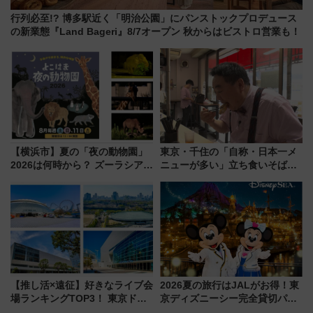
行列必至!? 博多駅近く「明治公園」にパンストックプロデュース
の新業態『Land Bageri』8/7オープン 秋からはビストロ営業も！
【横浜市】夏の「夜の動物園」
東京・千住の「自称・日本一メ
2026は何時から？ ズーラシア・
ニューが多い」立ち食いそば屋
野毛山・金沢の電車アクセスや
とは？ ＢＳ日テレ『ドランク塚
見どころ、限定イベントを徹底
地のふらっと立ち食いそば』
解説！
7/27夜10時～放送
【推し活×遠征】好きなライブ会
2026夏の旅行はJALがお得！東
場ランキングTOP3！ 東京ドー
京ディズニーシー完全貸切パー
ムや大阪城ホールが選ばれる理
ティー招待券が当たるキャンペ