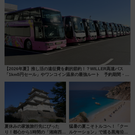
【2026年夏】推し活の遠征費を劇的節約！？WILLER高速バス
「1km5円セール」やワンコイン温泉の最強ルート 予約期間・対
象路線まとめ
夏休みの家族旅行先にぴった
猛暑の夏こそトルコへ！「クー
り！都心から1時間の「湘南西エ
ルケーション」で巡る黒海沿岸