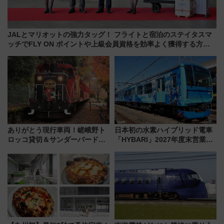
JALとマリオットの強力タッグ！ フライトと宿泊のステイタスマ
ッチでFLY ON ポイントや上級会員資格を効率よく獲得する方法
を解説
ありがとう現行車両！嵯峨野ト
日本初の水素ハイブリッド電車
ロッコ貸切＆サンダーバードレ
「HYBARI」2027年度末営業運
ストランで語り合う秋の京都
転へ 鉄道・発電・まちづくり
斉藤雪乃＆福原トシヒロと行
で水素利活用が加速
く！9月13日「京都の鉄道満喫
ツアー」開催