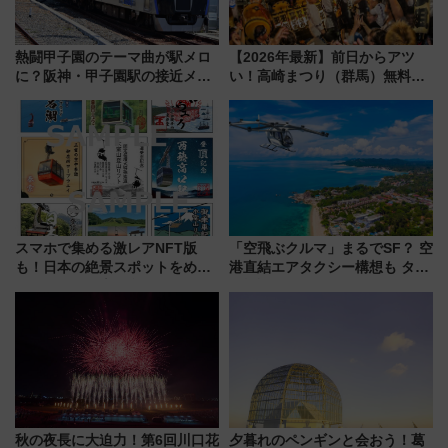
熱闘甲子園のテーマ曲が駅メロ
【2026年最新】前日からアツ
に？阪神・甲子園駅の接近メロ
い！高崎まつり（群馬）無料観
ディがVaundy「かげろう」×向
覧エリアから初開催100人みこ
谷実アレンジの特別仕様へ、8月
しまで
5日始発から
スマホで集める激レアNFT版
「空飛ぶクルマ」まるでSF？ 空
も！日本の絶景スポットをめぐ
港直結エアタクシー構想も タイ
って集める「索道印(さくどうい
で検証
ん)」企画がスタート
秋の夜長に大迫力！第6回川口花
夕暮れのペンギンと会おう！葛