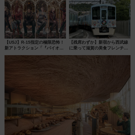
募集も実施
ーパス」でおトクに道東観光
（8/3発売）
【USJ】R-15指定の極限恐怖！
【残席わずか】新宿から西武線
新アトラクション「『バイオハ
に乗って滋賀の美食フレンチを
ザード レクイエム』 ザ・ダイ
堪能？ 大人気レストラン列車
ブ」今秋登場 ―予測不能の恐
「52席の至福」で味わう近江牛
怖に泣き叫べ―
や伝統文化の特別コラボ