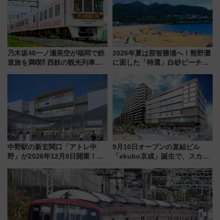
乃木坂46一ノ瀬美空が福岡で鉄
2026年夏は那智勝浦へ！熊野灘
道旅を満喫⁈ 西鉄の観光列車
に面した「特選」白砂ビーチは
「THE RAIL KITCHEN
必見 「第17回那智勝浦町花火大
CHIKUGO」で巡る福岡･太宰
会」は8月11日開催！
府･柳川の旅！YouTubeが公開
に
中野駅の新玄関口「アトレ中
9月10日オープンの直結ビル
野」が2026年12月9日開業！新
「ekubo京成」誕生で、スカイ
改札直結で屋上BBQも楽しめる
ライナーも停まる巨大ハブ駅・
注目スポット
新鎌ヶ谷はどう変わる？ 全テナ
ント情報も公開！