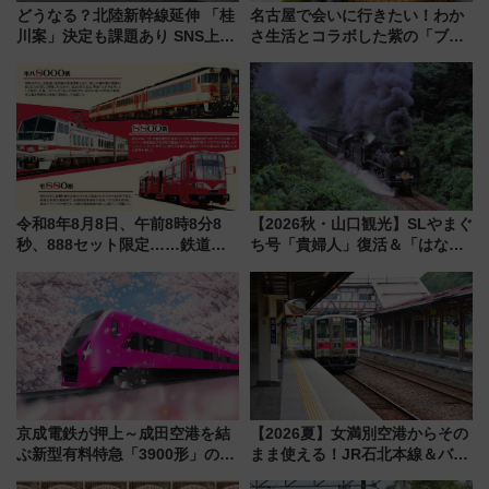
どうなる？北陸新幹線延伸 「桂
名古屋で会いに行きたい！わか
川案」決定も課題あり SNS上の
さ生活とコラボした紫の「ブル
声は
ーベリーぴよりん」期間限定販
売
令和8年8月8日、午前8時8分8
【2026秋・山口観光】SLやまぐ
秒、888セット限定……鉄道各
ち号「貴婦人」復活＆「はなあ
社の「8・8・8」な記念きっぷ
かり」初走行区間も！山口DCの
たち
注目観光列車まとめ きっぷの取
り方は？
京成電鉄が押上～成田空港を結
【2026夏】女満別空港からその
ぶ新型有料特急「3900形」のコ
まま使える！JR石北本線＆バス
ンセプト・デザイン公開 愛称
乗り放題「北見・網走周遊フリ