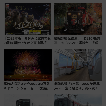
リア」満喫ガイド 鎌倉・江の
やエーゲ海の避暑リゾート 関
島とは異なる魅力を持つ今夏の
連検索数が前年比237％増、ナ
注目スポット
ショジオも認める『2026年に訪
れるべき世界の旅先』
【2026年版】夏休みに家族で夜
嵯峨野観光鉄道、「DE10 機関
の動物園はいかが？東山動植物
車」や「SK200 運転台」見学ツ
園＆のんほいパーク「ナイト
アーを開催！ ラストランイベン
ZOO」開催情報
トの一環で激レア体験できちゃ
うかも 参加方法やスケジュール
をご紹介
葛飾納涼花火大会2026は2万発
北陸鉄道「1M系」2027年度導
＆ドローンショーも！ 北総線を
入へ 「空に始まり、海へ続く」
使った穴場アクセスや臨時列
白山比咩神社をモチーフにした
車、観覧スポット情報と周辺観
神秘的なデザイン
光まとめ（7/28開催）