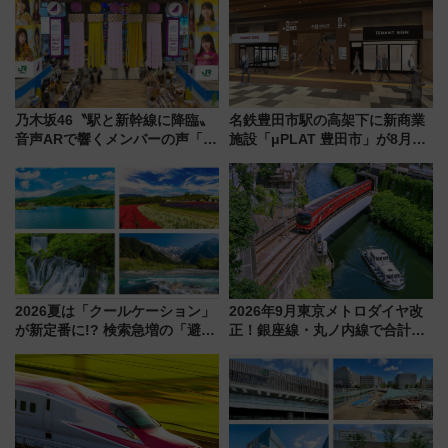
情報まとめ
乃木坂46〝駅と新幹線に降臨〟
名鉄豊田市駅の高架下に新商業
音声ARで響くメンバーの声「真
施設「μPLAT 豊田市」が8月26
夏の全国ツアー2026」
日開業！全8店舗が出店し街の新
たな玄関口へ
2026夏は「クールケーション」
2026年9月東京メトロダイヤ改
が新定番に!? 検索急増の「避暑
正！銀座線・丸ノ内線で合計
地ランキングTOP5」。涼しさ
212本の大増発、混雑緩和に期
と移動を楽しむ、電車で行くお
待
すすめ観光情報も