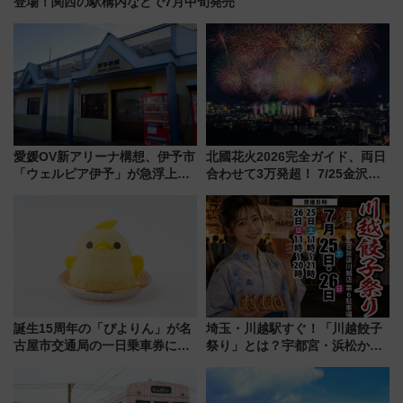
登場！関西の駅構内などで7月中旬発売
愛媛OV新アリーナ構想、伊予市
北國花火2026完全ガイド、両日
「ウェルピア伊予」が急浮上！
合わせて3万発超！ 7/25金沢大
サイボウズ青野社長の参加表明
会・8/1川北大会の2つの花火大
で探る鉄道アクセスの未来
会の日程・アクセス・観覧席ま
とめ（石川県）
誕生15周年の「ぴよりん」が名
埼玉・川越駅すぐ！「川越餃子
古屋市交通局の一日乗車券に！
祭り」とは？宇都宮・浜松から
東山線では貸切電車も登場【限
ご当地和牛まで全国の人気餃子
定1万5000枚】
を食べ比べ【7月25日・26日開
催】