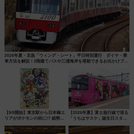
2026年夏・京急「ウィング・シート」平日特別運行 ダイヤ・乗
車方法を解説！2階建てバスや三浦海岸を堪能できるお出かけプラ
ンもご紹介
【9/9開始】東京駅から日本橋エ
【2026年夏】富士急行線で巡る
リアがポケモンの街に!? 総勢
「うちはサスケ」誕生日スタン
100匹以上が出現「レジェンド
プラリー！富士急ハイランド限
リサーチ」本格謎解き・グッズ
定グルメ＆グッズ徹底ガイド