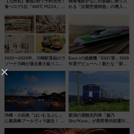
【九州初】最短2秒で予約完売！
南海電鉄がなにわ筋線に乗り入
食べログ1位「400℃ PIZZA」が
れる「次期空港特急」の導入を
博多駅すぐの明治公園に8/7オー
決定！ピニンファリーナによる
プン。もつ鍋風など限定メニュ
日本初の鉄道デザイン
ーも
2026〜2029年、川崎駅直結のラ
East-iの後継機「E927形」2029
ゾーナ川崎が過去最大級リニュ
年度デビューへ！新たな「新幹
ーアル！ フードコート拡大など
線専用検測車」の性能を徹底解
「いつから何が変わるか」徹底
説【JR東日本】
解説！
沖縄・小浜島「はいむるぶし」
新潟の酒観光列車「越乃
に最高峰プールヴィラ誕生！ 石
Shu*Kura」が長野県内初運行！
垣島から船で向かう究極のご褒
地酒と食を味わう信州プレDC特
美旅「何もしない贅沢」を体験
別企画