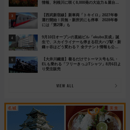
情報、利根川に咲く8,000発の大迫力＆屋台を
満喫
【西武新宿線】新車両「トキイロ」2027年春
運行開始！田無・新所沢にも停車 2028年春
には「第2弾」も
9月10日オープンの直結ビル「ekubo京成」誕
生で、スカイライナーも停まる巨大ハブ駅・新
鎌ヶ谷はどう変わる？ 全テナント情報も公
開！
【大井川鐵道】着るだけでトーマス号もSL・
ELも乗れる「フリーきっぷTシャツ」8月6日よ
り受注販売
VIEW ALL