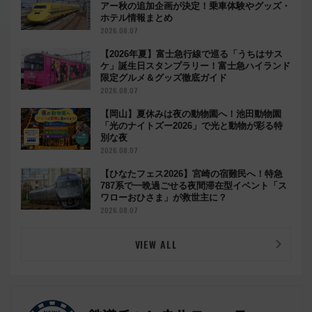
アー秋の追加企画が決定！乗車体験やグッズ・
ホテル情報まとめ
2026.08.07
【2026年夏】富士急行線で巡る「うちはサス
ケ」誕生日スタンプラリー！富士急ハイランド
限定グルメ＆グッズ徹底ガイド
2026.08.07
【岡山】夏休みは夜の動物園へ！池田動物園
「光のナイトズー2026」で光と動物が彩る特
別な夜
2026.08.07
【ひなたフェス2026】宮崎の宿難民へ！特急
787系で一晩過ごせる夜間滞在型イベント「ス
ワローおひさま」が救世主に？
2026.08.07
VIEW ALL