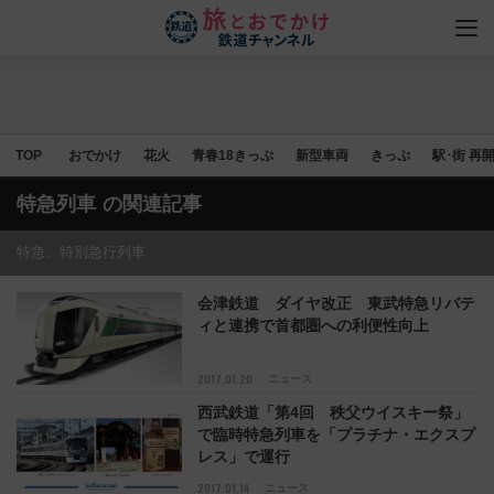
TOP
おでかけ
花火
青春18きっぷ
新型車両
きっぷ
駅･街 再
特急列車
の関連記事
特急、特別急行列車
会津鉄道 ダイヤ改正 東武特急リバテ
ィと連携で首都圏への利便性向上
2017.01.20
ニュース
西武鉄道「第4回 秩父ウイスキー祭」
で臨時特急列車を「プラチナ・エクスプ
レス」で運行
2017.01.14
ニュース