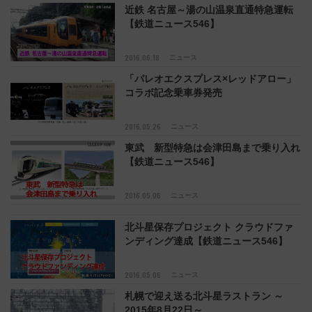
近鉄 名古屋～湯の山温泉直通特急運転
【鉄道ニュース546】
2016.06.18
ニュース
「パレオエクスプレス×レッドアロー」
コラボ記念乗車券発売
2016.05.26
ニュース
東武 新型特急は会津田島まで乗り入れ
【鉄道ニュース546】
2016.05.06
ニュース
北斗星保存プロジェクト クラウドファ
ンディング達成【鉄道ニュース546】
2016.05.06
ニュース
札幌で迎え送る北斗星ラストラン ～
2015年8月22日～