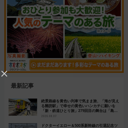
最新記事
絶景路線を黄色い列車で気まま旅、「海が見え
る難読駅」で幸せの黄色いハンカチに願いを
「新・鉄道ひとり旅」279回目の舞台は「島原
鉄道」
2026.08.07
ドクターイエロー＆500系新幹線の引退記念ツ