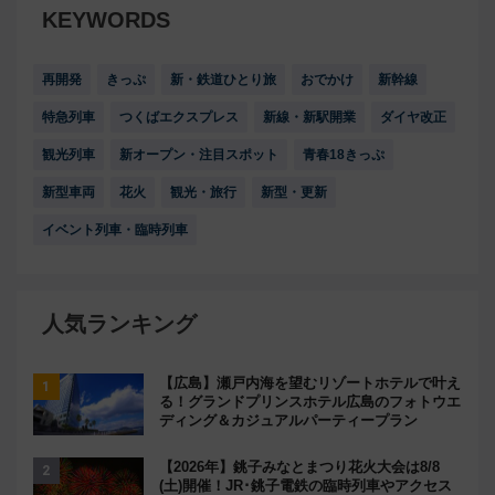
KEYWORDS
再開発
きっぷ
新・鉄道ひとり旅
おでかけ
新幹線
特急列車
つくばエクスプレス
新線・新駅開業
ダイヤ改正
観光列車
新オープン・注目スポット
青春18きっぷ
新型車両
花火
観光・旅行
新型・更新
イベント列車・臨時列車
人気ランキング
【広島】瀬戸内海を望むリゾートホテルで叶え
る！グランドプリンスホテル広島のフォトウエ
ディング＆カジュアルパーティープラン
【2026年】銚子みなとまつり花火大会は8/8
(土)開催！JR･銚子電鉄の臨時列車やアクセス