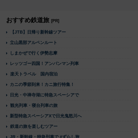
おすすめ鉄道旅
[PR]
【JTB】日帰り新幹線ツアー
立山黒部アルペンルート
しまかぜで行く伊勢志摩
レッツゴー四国！アンパンマン列車
楽天トラベル 国内宿泊
カニの季節到来！カニ旅行特集！
日光・中禅寺湖に特急スペーシアで
観光列車・寝台列車の旅
新型特急スペーシアXで日光鬼怒川へ
鉄道の旅を楽しむツアー
JR・新幹線・特急列車で #ずらし旅