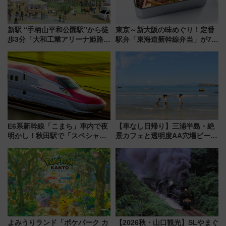
新駅 “手柄山平和公園駅”から徒
東京～新大阪の味めぐり！定番
歩3分「大和工業アリーナ姫路」
駅弁「東海道新幹線弁当」が7月
10月開業！Novelbright公演 や
21日にリニューアル発売
大相撲巡業など 豪華イベントと
アクセス
E6系新幹線「こまち」車内で夜
【車なし日帰り】三浦半島・絶
明かし！秋田駅で「スペシャル
景カフェと透明度AA穴場ビーチ
ナイト」8月開催、料金や予約方
を巡る！ おトクな電車きっぷ活
法は？
用してストレスフリー旅へ行こ
う！
よみうりランド「ポケパーク カ
【2026秋・山口観光】SLやまぐ