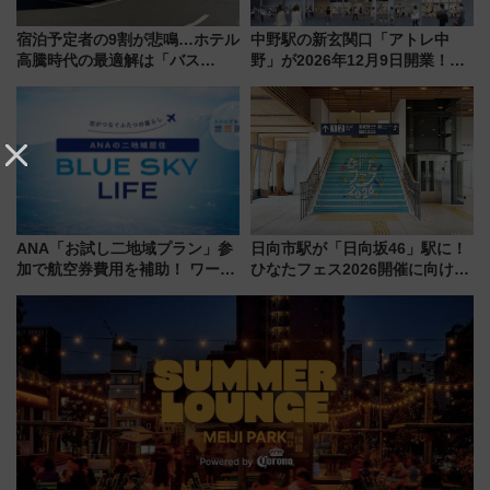
宿泊予定者の9割が悲鳴…ホテル
中野駅の新玄関口「アトレ中
高騰時代の最適解は「バス
野」が2026年12月9日開業！新
泊」!? WILLER最新調査で判明
改札直結で屋上BBQも楽しめる
した、推し活遠征や観光時のリ
注目スポット
アルな懐事情
ANA「お試し二地域プラン」参
日向市駅が「日向坂46」駅に！
加で航空券費用を補助！ ワーケ
ひなたフェス2026開催に向けJR
ーションや週末移住に最適な自
九州が記念きっぷや臨時列車で
治体は？ 2026年は対象のエリア
全力応援 夜行列車「ドリーム
が拡大！
おひさま号」も走る