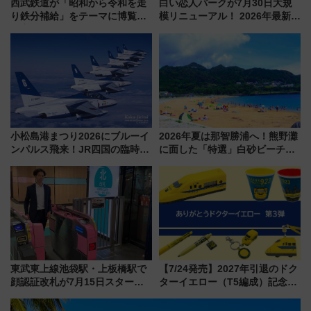
西武鉄道が「昭和から令和を走
白い恋人パークが7月30日大規
り鉄分補給」をテーマに博覧会
模リニューアル！ 2026年最新の
を実施！くすのきホールで8月
新エリア・工場見学の見どころ
14日から 新車両「トキイロ」体
と料金・アクセスを徹底解説
験ブースも アクセスや申込方法
（札幌市）
を解説
小松島港まつり2026にブルーイ
2026年夏は那智勝浦へ！熊野灘
ンパルス飛来！JR四国の臨時ダ
に面した「特選」白砂ビーチは
イヤや駐車場予約を徹底解説
必見 「第17回那智勝浦町花火大
会」は8月11日開催！
東武東上線池袋駅・上板橋駅で
【7/24発売】2027年引退のドク
顔認証改札が7月15日スター
ターイエロー（T5編成）記念グ
ト、手ぶらで乗車から買い物ま
ッズ7種が登場！ 新幹線車内放
でシームレスに
送の目覚まし時計など通販・販