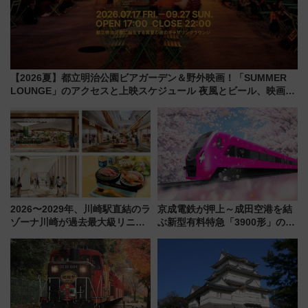
【2026夏】都立明治公園ビアガーデン＆野外映画！「SUMMER
LOUNGE」のアクセスと上映スケジュール 夜風とビール、映画を
満喫！
2026〜2029年、川崎駅直結のラ
京成電鉄が押上～成田空港を結
ゾーナ川崎が過去最大級リニュ
ぶ新型有料特急「3900形」のコ
ーアル！ フードコート拡大など
ンセプト・デザイン公開 愛称
「いつから何が変わるか」徹底
募集も実施
解説！