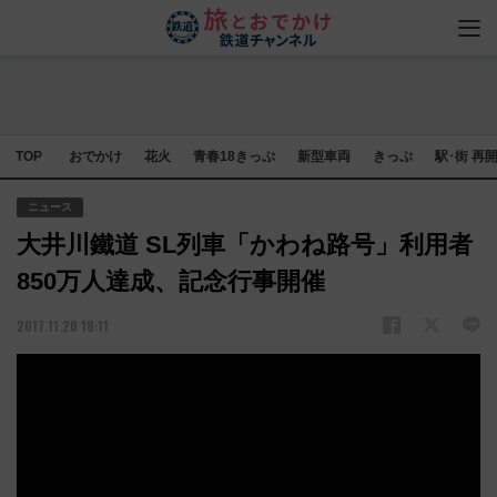
TOP
おでかけ
花火
青春18きっぷ
新型車両
きっぷ
駅･街 再
ニュース
大井川鐵道 SL列車「かわね路号」利用者
850万人達成、記念行事開催
2017.11.20 18:11