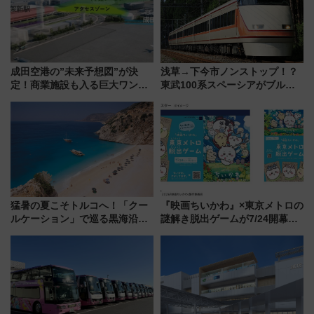
成田空港の”未来予想図”が決
浅草→下今市ノンストップ！？
定！商業施設も入る巨大ワンタ
東武100系スペーシアがブルー
ーミナル、京成の高架新駅整備
リボン賞35周年記念で「デビュ
で新型特急が品川･羽田とを結
ー当時の停車駅」を再現 運転
ぶ！ JR空港駅は2面3線化！
時刻や特急券の買い方を紹介
猛暑の夏こそトルコへ！「クー
『映画ちいかわ』×東京メトロの
ルケーション」で巡る黒海沿岸
謎解き脱出ゲームが7/24開幕！
やエーゲ海の避暑リゾート 関
オリジナル24時間券の買い方と
連検索数が前年比237％増、ナ
遊び方を解説！（7/10発売開
ショジオも認める『2026年に訪
始）
れるべき世界の旅先』