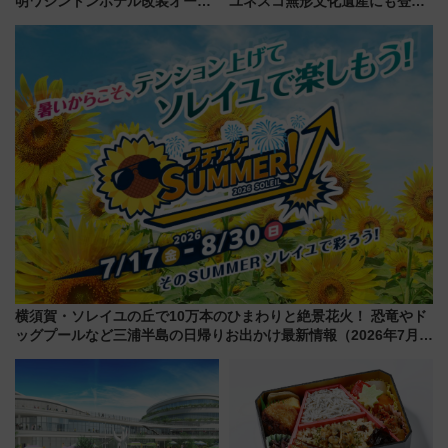
明ワシントンホテル改装オープ
ユネスコ無形文化遺産にも登録
ン直前「ゆりかもめ運転台付き
された「郡上おどり」楽しむ人
客室」や海鮮丼が人気の朝食ビ
に 乗車には予約が必要
ュッフェを現地レポ
横須賀・ソレイユの丘で10万本のひまわりと絶景花火！ 恐竜やド
ッグプールなど三浦半島の日帰りお出かけ最新情報（2026年7月
17日～開催）