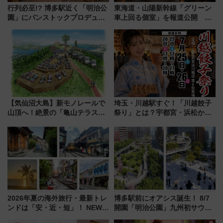
行列必至!? 博多駅近く「明治公
東海道・山陽新幹線「グリーン
園」にパンストックプロデュー
車上回る個室」を報道公開 プ
スの新業態『Land Bageri』8/7
ライベート感備えた上質な空間
オープン 秋からはビストロ営業
も！
【気仙沼大島】新モノレールで
埼玉・川越駅すぐ！「川越餃子
山頂へ！絶景の「亀山テラス
祭り」とは？宇都宮・浜松から
360°」が7月19日オープン、休
ご当地和牛まで全国の人気餃子
暇村のお得な日帰りプランも登
を食べ比べ【7月25日・26日開
場
催】
2026年夏の海外旅行・最新トレ
博多駅前にオアシス誕生！ 8/7
ンドは「安・近・短」！ NEWT
開園「明治公園」九州初サウナ
調査から読み解く、最新の人気
TOTOPAや日本一のピザなど絶