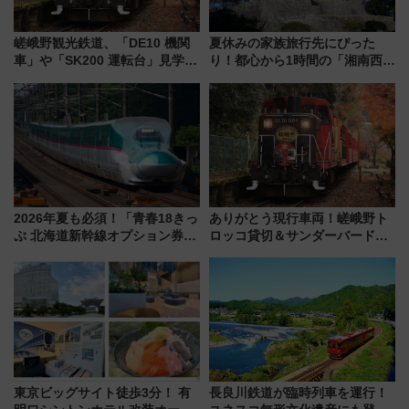
嵯峨野観光鉄道、「DE10 機関
夏休みの家族旅行先にぴった
車」や「SK200 運転台」見学ツ
り！都心から1時間の「湘南西エ
アーを開催！ ラストランイベン
リア」満喫ガイド 鎌倉・江の
トの一環で激レア体験できちゃ
島とは異なる魅力を持つ今夏の
うかも 参加方法やスケジュール
注目スポット
をご紹介
2026年夏も必須！「青春18きっ
ありがとう現行車両！嵯峨野ト
ぷ 北海道新幹線オプション券」
ロッコ貸切＆サンダーバードレ
自動改札対応ルールと途中下車
ストランで語り合う秋の京都
の罠
斉藤雪乃＆福原トシヒロと行
く！9月13日「京都の鉄道満喫
ツアー」開催
東京ビッグサイト徒歩3分！ 有
長良川鉄道が臨時列車を運行！