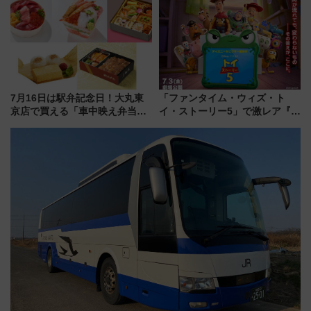
渡航先TOP5とは？ 円安時代の
品グルメ登場で駅前の過ごし方
旅行術
はどう変わる？
7月16日は駅弁記念日！大丸東
「ファンタイム・ウィズ・ト
京店で買える「車中映え弁当」
イ・ストーリー5」で激レア『ロ
フェア【2026年夏】
ルカナ』カードをゲット！最新
デコレーションも徹底解説