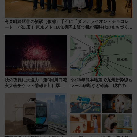
有楽町線延伸の新駅（仮称）千石に「ダンデライオン・チョコレ
ート」が出店！ 東京メトロが1億円出資で挑む新時代のまちづくり
とは？
秋の夜長に大迫力！第6回川口花
令和8年熊本地震で九州新幹線も
火大会チケット情報＆川口駅か
レール破断など確認 現在の運
らのアクセスガイド
転見合わせ状況と交通網への影
響