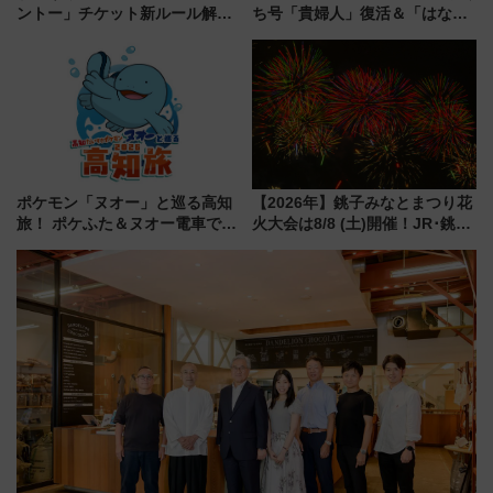
ントー」チケット新ルール解
ち号「貴婦人」復活＆「はなあ
説！購入制限の緩和と入場時の
かり」初走行区間も！山口DCの
本人確認が11月スタート
注目観光列車まとめ きっぷの取
り方は？
ポケモン「ヌオー」と巡る高知
【2026年】銚子みなとまつり花
旅！ ポケふた＆ヌオー電車で楽
火大会は8/8 (土)開催！JR･銚子
しむ鉄道スタンプラリーで土佐
電鉄の臨時列車やアクセス情
路の絶景と絶品グルメを満喫！
報、利根川に咲く8,000発の大迫
（7月18日スタート）
力＆屋台を満喫