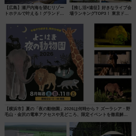
【広島】瀬戸内海を望むリゾー
【推し活×遠征】好きなライブ会
トホテルで叶える！グランドプ
場ランキングTOP3！ 東京ドー
リンスホテル広島のフォトウエ
ムや大阪城ホールが選ばれる理
ディング＆カジュアルパーティ
由と交通アクセス術、ライブ会
ープラン
場に何を求める？
【横浜市】夏の「夜の動物園」2026は何時から？ ズーラシア・野
毛山・金沢の電車アクセスや見どころ、限定イベントを徹底解
説！