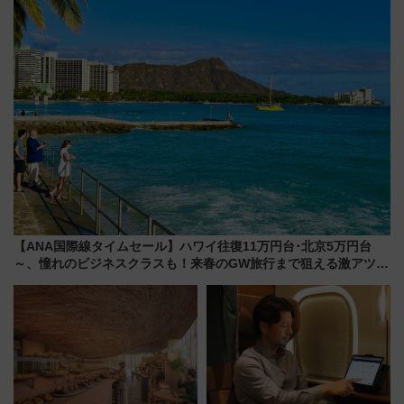
売店舗まとめ
【ANA国際線タイムセール】ハワイ往復11万円台･北京5万円台
～、憧れのビジネスクラスも！来春のGW旅行まで狙える激アツ路
線まとめ（8/10まで）