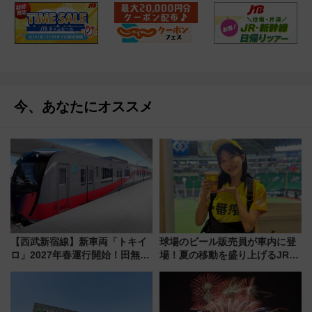
今、あなたにオススメ
【西武新宿線】新車両「トキイ
球場のビール販売員が車内に登
ロ」2027年春運行開始！田無・
場！夏の移動を盛り上げるJR九
新所沢にも停車 2028年春には
州「ビール新幹線」7月31日・8
「第2弾」も
月7日限定 ソフトバンクホーク
スとコラボ