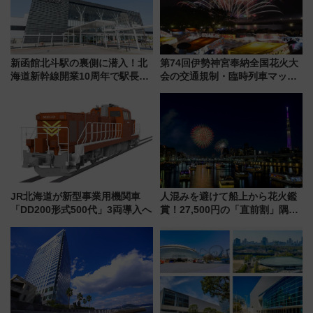
新函館北斗駅の裏側に潜入！北
第74回伊勢神宮奉納全国花火大
海道新幹線開業10周年で駅長
会の交通規制・臨時列車マッ
室・地下通路など公開イベン
プ！JR東海・近鉄で快適にアク
ト 参加方法や体験内容を紹介
セス
JR北海道が新型事業用機関車
人混みを避けて船上から花火鑑
「DD200形式500代」3両導入へ
賞！27,500円の「直前割」隅田
川花火クルーズはデパ地下グル
メも持ち込みOK