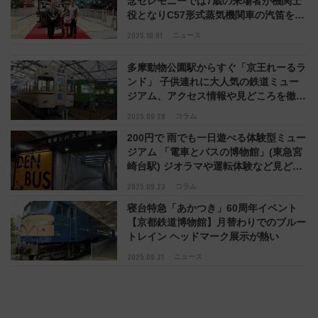
念セレモニーでは7歳の来場者が機関士
役となりC57形式蒸気機関車の汽笛を吹
鳴
2025.10.01
ニュース
多摩動物公園駅からすぐ「京王れーるラ
ンド」 子供連れに大人気の鉄道ミュー
ジアム、アクセス情報や見どころを徹底
紹介（東京都日野市）
2025.09.28
コラム
200円で 雨でも一日遊べる体験型ミュー
ジアム 「電車とバスの博物館」(東急宮
崎台駅) ジオラマや運転体験など見どこ
ろやアクセス情報を解説！
2025.09.23
コラム
寝台特急「あかつき」60周年イベント
【京都鉄道博物館】月替わりでのブルー
トレイン ヘッドマーク展示が熱い
2025.09.21
ニュース