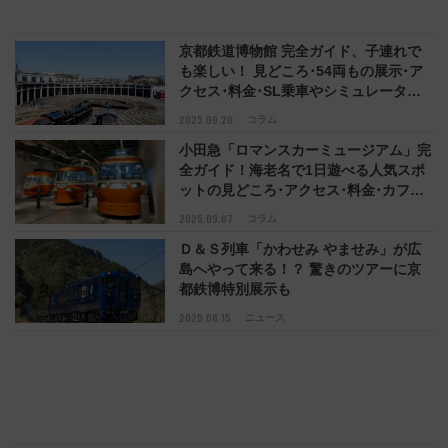
京都鉄道博物館 完全ガイド、子連れで
も楽しい！ 見どころ･54両もの展示･ア
クセス･料金･SL乗車やシミュレータ体
験のコツも（京都市下京区）
2025.09.20
コラム
小田急「ロマンスカーミュージアム」完
全ガイド！海老名で1日遊べる人気スポ
ットの見どころ･アクセス･料金･カフェ･
巨大ジオラマなど徹底解説
2025.09.07
コラム
Ｄ＆Ｓ列車「かわせみ やませみ」が広
島へやって来る！？ 驚きのツアーに京
都鉄博特別展示も
2025.08.15
ニュース