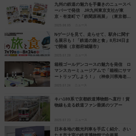
九州の鉄道の魅力を手書きのニュースペ
ーパーで発信 JR九州東京支社が東
京・有楽町で「鉄聞原画展」（東京都千
代田区）
2025.08.05
ニュース
Nゲージを見て、走らせて、駅弁に関す
る展示も！「鉄道の旅と食」8月24日ま
で開催（京都府城陽市）
2025.07.28
ニュース
箱根ゴールデンコースの魅力を発信 ロ
マンスカーミュージアムで「箱根にサマ
ートリップしよう！」（神奈川県海老名
市）
2025.07.24
ニュース
キハ189系で京都鉄道博物館へ直行！貨
物線も走る鉄道ファン垂涎のツアー
2025.07.23
ニュース
日本各地の観光列車を手広く紹介、さい
たま市大宮の鉄道博物館で企画展