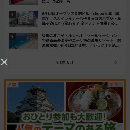
には「第2弾」も
9月10日オープンの直結ビル「ekubo京成」誕
生で、スカイライナーも停まる巨大ハブ駅・新
鎌ヶ谷はどう変わる？ 全テナント情報も公
開！
猛暑の夏こそトルコへ！「クールケーション」
で巡る黒海沿岸やエーゲ海の避暑リゾート 関
連検索数が前年比237％増、ナショジオも認め
る『2026年に訪れるべき世界の旅先』
VIEW ALL