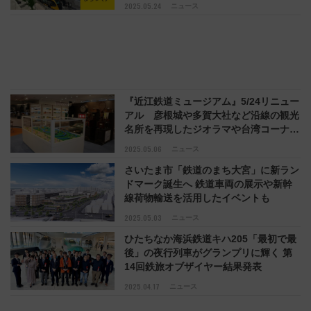
墨田区）
2025.05.24
ニュース
『近江鉄道ミュージアム』5/24リニュー
アル 彦根城や多賀大社など沿線の観光
名所を再現したジオラマや台湾コーナー
を新設
2025.05.06
ニュース
さいたま市「鉄道のまち大宮」に新ラン
ドマーク誕生へ 鉄道車両の展示や新幹
線荷物輸送を活用したイベントも
2025.05.03
ニュース
ひたちなか海浜鉄道キハ205「最初で最
後」の夜行列車がグランプリに輝く 第
14回鉄旅オブザイヤー結果発表
2025.04.17
ニュース