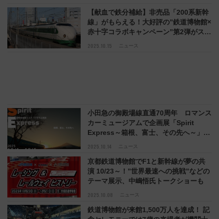
【献血で鉄分補給】非売品「200系新幹
線」がもらえる！大好評の”鉄道博物館×
赤十字コラボキャンペーン”第2弾がスタ
ート(さいたま市)
2025.10.15
ニュース
小田急の御殿場線直通70周年 ロマンス
カーミュージアムで企画展「Spirit
Express～箱根、富士、その先へ～」ス
タート（神奈川県海老名市）
2025.10.14
ニュース
京都鉄道博物館でF1と新幹線が夢の共
演 10/23～！”世界最速への挑戦”などの
テーマ展示、中嶋悟氏トークショーも
2025.10.08
ニュース
鉄道博物館が来館1,500万人を達成！ 記