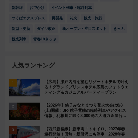
新幹線
おでかけ
イベント列車・臨時列車
つくばエクスプレス
再開発
花火
観光・旅行
新型・更新
ダイヤ改正
新オープン・注目スポット
きっぷ
観光列車
青春18きっぷ
人気ランキング
【広島】瀬戸内海を望むリゾートホテルで叶え
る！グランドプリンスホテル広島のフォトウエ
ディング＆カジュアルパーティープラン
【2026年】銚子みなとまつり花火大会は8/8
(土)開催！JR･銚子電鉄の臨時列車やアクセス
情報、利根川に咲く8,000発の大迫力＆屋台を
満喫
【西武新宿線】新車両「トキイロ」2027年春
運行開始！田無・新所沢にも停車 2028年春