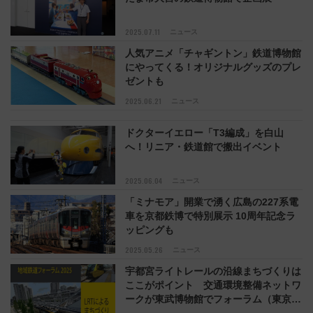
2025.07.11
ニュース
人気アニメ「チャギントン」鉄道博物館
にやってくる！オリジナルグッズのプレ
ゼントも
2025.06.21
ニュース
ドクターイエロー「T3編成」を白山
へ！リニア・鉄道館で搬出イベント
2025.06.04
ニュース
「ミナモア」開業で湧く広島の227系電
車を京都鉄博で特別展示 10周年記念ラ
ッピングも
2025.05.26
ニュース
宇都宮ライトレールの沿線まちづくりは
ここがポイント 交通環境整備ネットワ
ークが東武博物館でフォーラム（東京都