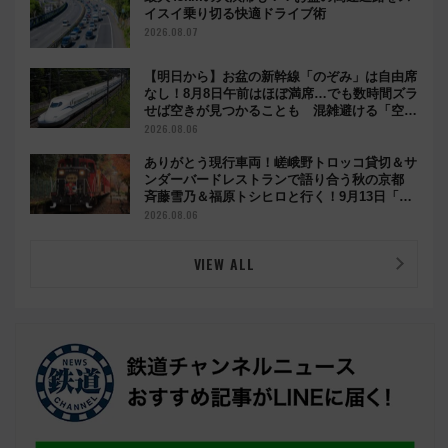
イスイ乗り切る快適ドライブ術
2026.08.07
【明日から】お盆の新幹線「のぞみ」は自由席
なし！8月8日午前はほぼ満席…でも数時間ズラ
せば空きが見つかることも 混雑避ける「空
席」探しのコツ
2026.08.06
ありがとう現行車両！嵯峨野トロッコ貸切＆サ
ンダーバードレストランで語り合う秋の京都
斉藤雪乃＆福原トシヒロと行く！9月13日「京
都の鉄道満喫ツアー」開催
2026.08.06
VIEW ALL