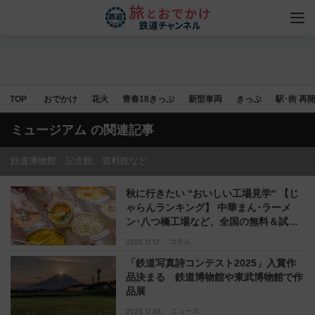
TOP
おでかけ
花火
青春18きっぷ
新型車両
きっぷ
駅･街 再
ミュージアム
の関連記事
鉄道博物館、記念館、資料館など
秋に行きたい “おいしい工場見学“ 【じ
ゃらんランキング】 中華まん･ラーメ
ン･八つ橋工場など、全国の無料＆試食
付き･予約不要などをご紹介！
2025.11.12
コラム
「鉄道写真詩コンテスト2025」入賞作
品決まる 鉄道博物館や東武博物館で作
品展
2025.11.08
ニュース