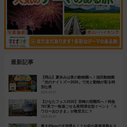
最新記事
【岡山】夏休みは夜の動物園へ！池田動物園
「光のナイトズー2026」で光と動物が彩る特
別な夜
2026.08.07
【ひなたフェス2026】宮崎の宿難民へ！特急
787系で一晩過ごせる夜間滞在型イベント「ス
ワローおひさま」が救世主に？
2026.08.07
最大45kmの大渋滞も！？お盆の高速道路をス