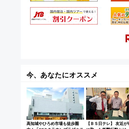
今、あなたにオススメ
高知城やひろめ市場も徒歩圏
【ＢＳ日テレ】 友近が