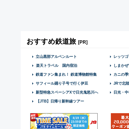
おすすめ鉄道旅
[PR]
立山黒部アルペンルート
レッツゴ
楽天トラベル 国内宿泊
しまかぜ
鉄道ファン集まれ！ 鉄道博物館特集
カニの季
サフィール踊り子号で行く伊豆
JRで北
新型特急スペーシアXで日光鬼怒川へ
日光・中
【JTB】日帰り新幹線ツアー