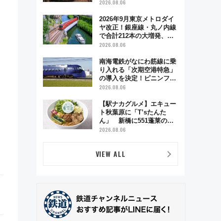
う秋の京都 斉藤雪乃＆福
2026.08.06
原トシヒロと行く！9月13
日「京都の鉄道満喫ツア
2026年9月東京メトロダイ
ー」開催
ヤ改正！銀座線・丸ノ内線
で合計212本の大増発、混
雑緩和に期待
2026.08.06
南海電鉄がなにわ筋線に乗
り入れる「次期空港特急」
の導入を決定！ピニンファ
リーナによる日本初の鉄道
2026.08.06
デザイン
【駅ナカグルメ】エキュー
ト秋葉原に「T’sたんた
ん」 新橋に551蓬莱の
DNAを継ぐ「東京豚饅」、
2026.08.06
オムライス専門店「肉とた
まご」新グルメ続々登場！
VIEW ALL
【2026年8月】