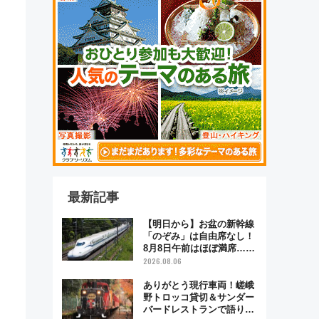
最新記事
【明日から】お盆の新幹線
「のぞみ」は自由席なし！
8月8日午前はほぼ満席…で
も数時間ズラせば空きが見
2026.08.06
つかることも 混雑避ける
「空席」探しのコツ
ありがとう現行車両！嵯峨
野トロッコ貸切＆サンダー
バードレストランで語り合