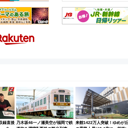
収録直後
乃木坂46一ノ瀬美空が福岡で鉄
来館1422万人突破！ゆめが