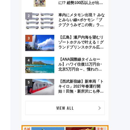
に!? 総勢100匹以上が出現
「レジェンドリサーチ」本
格謎解き・グッズ情報まと
車内にメタモン出現？ みな
め
とみらい線×ポケモン「ブ
クブクうみぞこの街」ラッ
ピング電車が運行開始に！
この夏は直通列車で横浜
・
【広島】瀬戸内海を望むリ
へ！
ゾートホテルで叶える！グ
ランドプリンスホテル広島
のフォトウエディング＆カ
ジュアルパーティープラン
【ANA国際線タイムセー
ル】ハワイ往復11万円台･
北京5万円台～、憧れのビ
ジネスクラスも！来春の
GW旅行まで狙える激アツ
【西武新宿線】新車両「ト
路線まとめ（8/10まで）
キイロ」2027年春運行開
始！田無・新所沢にも停
車 2028年春には「第2
弾」も
VIEW ALL