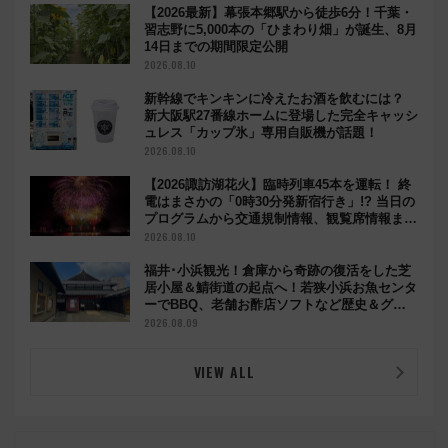
【2026最新】幕張本郷駅から徒歩6分！千葉・
習志野に5,000本の「ひまわり畑」が誕生、8月
14日までの期間限定公開
2026.08.10
新幹線でキンキンに冷えたお酒を飲むには？
新大阪駅27番線ホームに登場した完全キャッシ
ュレス「カップ氷」専用自販機が話題！
2026.08.10
【2026諏訪湖花火】臨時列車45本を運転！ 終
電はまさかの「0時30分発新宿行き」!? 当日の
プログラムから交通規制情報、観覧席情報まで
徹底解説
2026.08.10
福井･小浜観光！倉庫から奇跡の復活をした芝
居小屋＆鯖街道の起点へ！若狭小浜お魚センタ
ーでBBQ、老舗お酢店ソフトなど歴史＆グル
メ散歩
2026.08.09
VIEW ALL