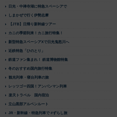
日光・中禅寺湖に特急スペーシアで
しまかぜで行く伊勢志摩
【JTB】日帰り新幹線ツアー
カニの季節到来！カニ旅行特集！
新型特急スペーシアXで日光鬼怒川へ
近鉄特急「ひのとり」
鉄道ファン集まれ！ 鉄道博物館特集
冬のおすすめ国内旅行特集
観光列車・寝台列車の旅
レッツゴー四国！アンパンマン列車
楽天トラベル 国内宿泊
立山黒部アルペンルート
JR・新幹線・特急列車で #ずらし旅