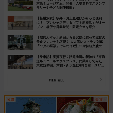
京急ミュージアム」開催！入場無料でスタンプ
ラリーや子ども制服撮影も
【新横浜駅】駅弁・お土産選びがもっと便利
に？「プレシャスデリ＆ギフト新横浜」がオー
プン 場所や営業時間・限定弁当を紹介
【残席わずか】新宿から西武線に乗って滋賀の
美食フレンチを堪能？ 大人気レストラン列車
「52席の至福」で味わう近江牛や伝統文化の特
別コラボ
【乗車記】実質夜行？話題沸騰の新幹線「東海
道ルミエールエクスプレス」に乗車してみた
東京22時発、京都・新大阪に6時台着 見どこ
ろは岐阜羽島の素晴らし過ぎる朝
VIEW ALL