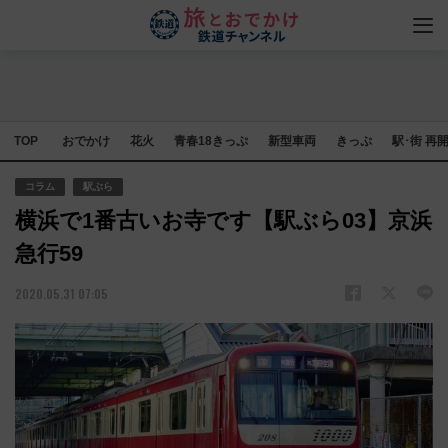
TOP
おでかけ
花火
青春18きっぷ
新型車両
きっぷ
駅･街 再
コラム
駅ぶら
横浜で1番古いお寺です【駅ぶら03】京浜
急行59
2020.05.31 07:05