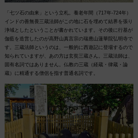
「七ツ石の由来」という立札。養老年間（717年-724年）
インドの善無畏三蔵法師がこの地に石を埋めて結界を張り
浄域としたということが書かれています。その後に行基が
伽藍を造営したのが高野山真言宗の瑞應山蓮華院弘明寺で
す。三蔵法師というのは、一般的に西遊記に登場するので
知られていますが、あの方は玄奘三蔵さん。三蔵法師は、
固有名詞ではありません。仏教の三蔵（経蔵・律蔵・論
蔵）に精通する僧侶を指す普通名詞です。