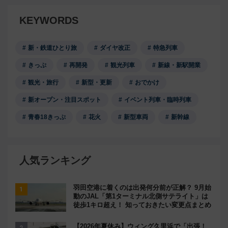
KEYWORDS
新・鉄道ひとり旅
ダイヤ改正
特急列車
きっぷ
再開発
観光列車
新線・新駅開業
観光・旅行
新型・更新
おでかけ
新オープン・注目スポット
イベント列車・臨時列車
青春18きっぷ
花火
新型車両
新幹線
人気ランキング
羽田空港に着くのは出発何分前が正解？ 9月始
動のJAL「第1ターミナル北側サテライト」は
徒歩1キロ超え！ 知っておきたい変更点まとめ
【2026年夏休み】ウィング久里浜で「出張！