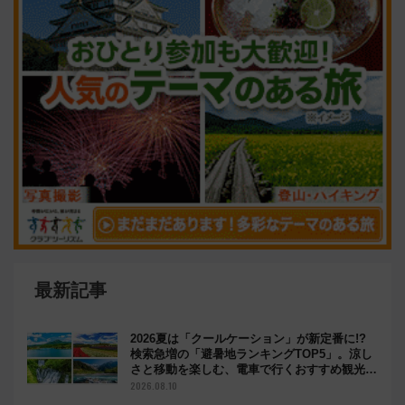
最新記事
2026夏は「クールケーション」が新定番に!?
検索急増の「避暑地ランキングTOP5」。涼し
さと移動を楽しむ、電車で行くおすすめ観光情
報も
2026.08.10