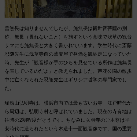
善無畏は知りませんでしたが、施無畏は観世音菩薩の別
称。無畏（畏れないこと）を施すという意味で浅草の観音
サマにも施無畏と大きく書かれています。学生時代に斎藤
忍随先生に浅草寺前の蕎麦屋で昼酒を御馳走になっていた
時、先生が「観音様が手のひらを見せている所作は施無畏
を表しているのだよ」と教えられました。芦花公園の散歩
中に亡くなられた忍随先生はギリシア哲学の専門家でし
た。
瑞應山弘明寺は、横浜市内では最も古いお寺。江戸時代か
ら周辺は、弘明寺村と呼ばれていました。現在の寺有地は
往時の2割程度だそうです。ちなみに弘明寺のご本尊は平
安時代に造られたという木造十一面観音像です。国の重要