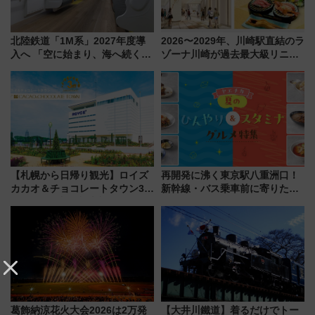
北陸鉄道「1M系」2027年度導
2026〜2029年、川崎駅直結のラ
入へ 「空に始まり、海へ続く」
ゾーナ川崎が過去最大級リニュ
白山比咩神社をモチーフにした
ーアル！ フードコート拡大など
神秘的なデザイン
「いつから何が変わるか」徹底
解説！
【札幌から日帰り観光】ロイズ
再開発に沸く東京駅八重洲口！
カカオ＆チョコレートタウン3周
新幹線・バス乗車前に寄りたい
年！ 9月は入場料半額やチョコ
「ヤエチカ」2026年夏の「ひん
詰め放題を開催、ロイズタウン
やり＆スタミナグルメ」6選【新
駅からのアクセスも
店舗も！】
葛飾納涼花火大会2026は2万発
【大井川鐵道】着るだけでトー