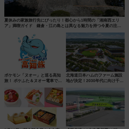
夏休みの家族旅行先にぴったり！都心から1時間の「湘南西エリ
ア」満喫ガイド 鎌倉・江の島とは異なる魅力を持つ今夏の注目
スポット
ポケモン「ヌオー」と巡る高知
北海道日本ハムのファーム施設
旅！ ポケふた＆ヌオー電車で楽
地が決定！2030年代に向け千歳
しむ鉄道スタンプラリーで土佐
線沿線が一大野球エリア
路の絶景と絶品グルメを満喫！
（7月18日スタート）