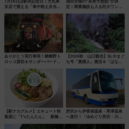
7月16日は駅弁記念日！大丸東
成田空港の”未来予想図”が決
京店で買える「車中映え弁当」
定！商業施設も入る巨大ワンタ
フェア【2026年夏】
ーミナル、京成の高架新駅整備
で新型特急が品川･羽田とを結
ぶ！ JR空港駅は2面3線化！
ありがとう現行車両！嵯峨野ト
【2026秋・山口観光】SLやまぐ
ロッコ貸切＆サンダーバードレ
ち号「貴婦人」復活＆「はなあ
ストランで語り合う秋の京都
かり」初走行区間も！山口DCの
斉藤雪乃＆福原トシヒロと行
注目観光列車まとめ きっぷの取
く！9月13日「京都の鉄道満喫
り方は？
ツアー」開催
【駅ナカグルメ】エキュート秋
所沢から伊香保温泉・草津温泉
葉原に「T’sたんたん」 新橋に
へ直行！「ゆめぐり所沢・川越
551蓬莱のDNAを継ぐ「東京豚
号」で群馬の温泉旅をもっと気
饅」、オムライス専門店「肉と
軽に 運行ダイヤ・運賃を解説