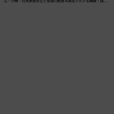
立・小樽・日光東照宮など全国の絶景＆限定グルメを網羅！煩雑
な手続きも不要でお手軽に楽しめるプランが登場