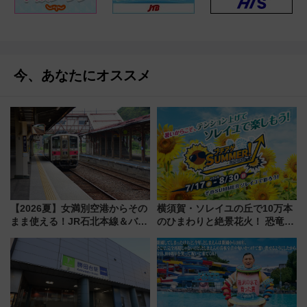
今、あなたにオススメ
【2026夏】女満別空港からその
横須賀・ソレイユの丘で10万本
まま使える！JR石北本線＆バス
のひまわりと絶景花火！ 恐竜や
乗り放題「北見・網走周遊フリ
ドッグプールなど三浦半島の日
ーパス」でおトクに道東観光
帰りお出かけ最新情報（2026年
（8/3発売）
7月17日～開催）