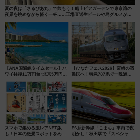
夏の夜は「さるびあ丸」で飲もう！船上ビアガーデンで東京湾の
夜景を眺めながら軽く一杯……工場直送生ビールや島グルメが美
味い
【ANA国際線タイムセール】ハ
【ひなたフェス2026】宮崎の宿
ワイ往復11万円台･北京5万円台
難民へ！特急787系で一晩過ご
～、憧れのビジネスクラスも！
せる夜間滞在型イベント「スワ
来春のGW旅行まで狙える激ア
ローおひさま」が救世主に？
ツ路線まとめ（8/10まで）
スマホで集める激レアNFT版
E6系新幹線「こまち」車内で夜
も！日本の絶景スポットをめぐ
明かし！秋田駅で「スペシャル
って集める「索道印(さくどうい
ナイト」8月開催、料金や予約方