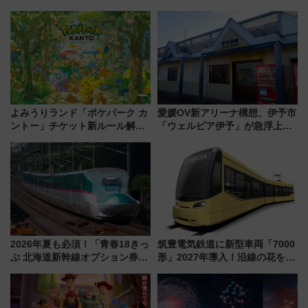
の設計秘話に迫る企画展が7月
ぞこの街」ラッピング電車が運
15日スタート
行開始に！ この夏は直通列車で
横浜へ！
よみうりランド「ポケパーク カ
愛媛OV新アリーナ構想、伊予市
ントー」チケット新ルール解
「ウェルピア伊予」が急浮上！
説！購入制限の緩和と入場時の
サイボウズ青野社長の参加表明
本人確認が11月スタート
で探る鉄道アクセスの未来
2026年夏も必須！「青春18きっ
筑豊電気鉄道に新型車両「7000
ぷ 北海道新幹線オプション券」
形」2027年導入！沿線の花をイ
自動改札対応ルールと途中下車
メージしたイエローを採用 車
の罠
内は落ち着いたゆとりある空間
に