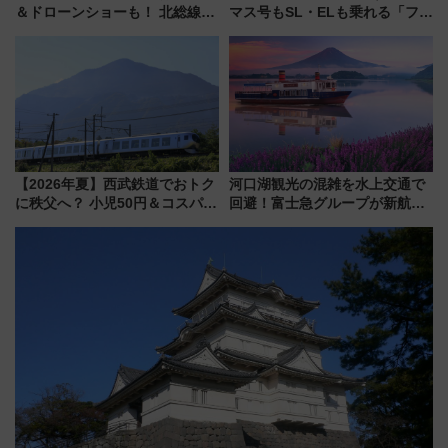
＆ドローンショーも！ 北総線を
マス号もSL・ELも乗れる「フリ
使った穴場アクセスや臨時列
ーきっぷTシャツ」8月6日より
車、観覧スポット情報と周辺観
受注販売
光まとめ（7/28開催）
【2026年夏】西武鉄道でおトク
河口湖観光の混雑を水上交通で
に秩父へ？ 小児50円＆コスパ最
回避！富士急グループが新航路
強きっぷで「安・近・短」な家
「大石公園ライン」7月17日よ
族旅行！ 深夜の正丸トンネル探
り運航
検や特急ラビューも