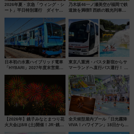
2026年夏・京急「ウィング・シ
乃木坂46一ノ瀬美空が福岡で鉄
ート」平日特別運行 ダイヤ・
道旅を満喫⁈ 西鉄の観光列車
乗車方法を解説！2階建てバスや
「THE RAIL KITCHEN
三浦海岸を堪能できるお出かけ
CHIKUGO」で巡る福岡･太宰
プランもご紹介
府･柳川の旅！YouTubeが公開
に
日本初の水素ハイブリッド電車
東京八重洲・バスタ新宿からサ
「HYBARI」2027年度末営業運
マーランドへ直行バス運行！ お
転へ 鉄道・発電・まちづくり
トクな1Dayパスで夏のプールと
で水素利活用が加速
推し活を楽しもう！（2026年
8/1～31）
【2026年】銚子みなとまつり花
全天候型屋内プール「日光霧降
火大会は8/8 (土)開催！JR･銚子
VIVA！ハワイアン」18日から営
電鉄の臨時列車やアクセス情
業開始 小さなお子様連れのフ