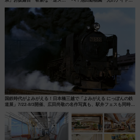
系」お披露目 斬新な「逆スラ
へ！池田動物園「光のナイトズ
ント式」の先頭形状と明るく開
ー2026」で光と動物が彩る特別
放的な車内空間に注目、デビュ
な夜
ーは9月
国鉄時代がよみがえる！日本橋三越で「よみがえる にっぽんの鉄
道展」7/22-8/3開催、広田尚敬の名作写真も、駅弁フェスも同時開
催！