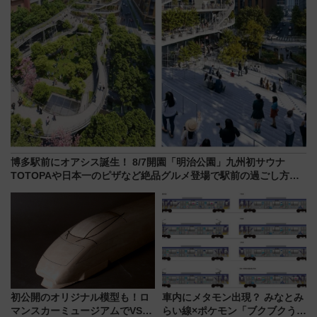
博多駅前にオアシス誕生！ 8/7開園「明治公園」九州初サウナ
TOTOPAや日本一のピザなど絶品グルメ登場で駅前の過ごし方は
どう変わる？
初公開のオリジナル模型も！ロ
車内にメタモン出現？ みなとみ
マンスカーミュージアムでVSE
らい線×ポケモン「ブクブクうみ