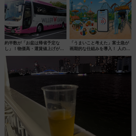
報、利根川に咲く8,000発の大迫
ァミリーから大人まで幅広い世
力＆屋台を満喫
代が一日中楽しる夏のリゾート
を楽しんで
約半数が「お盆は帰省予定な
「うまいこと考えた」富士急が
し」！物価高・運賃値上げが財
画期的な仕組みを導入！ 人のか
布を直撃、往復1万円以内なら帰
わりにスマホが並ぶ「分身く
りたいけど……【WILLER お盆
ん」始動
帰省動向調査】