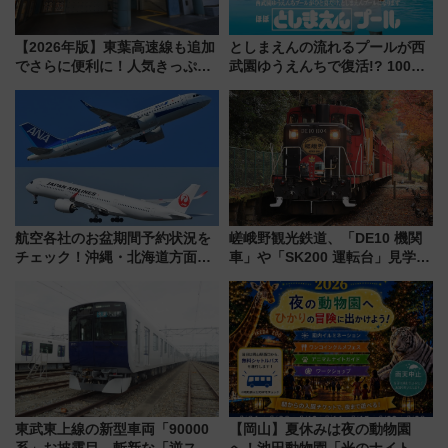
【2026年版】東葉高速線も追加
としまえんの流れるプールが西
でさらに便利に！人気きっぷ
武園ゆうえんちで復活!? 100周
「サンキューちばフリーパス」
年記念企画＆「春日のうん○スラ
今年も発売 秋・早春に千葉県を
イダー」に注目 2026年夏は所
巡るなら使い勝手・コスパ抜群
沢へ遊びに行こう
航空各社のお盆期間予約状況を
嵯峨野観光鉄道、「DE10 機関
チェック！沖縄・北海道方面は
車」や「SK200 運転台」見学ツ
予約急増中、いまから狙うべき
アーを開催！ ラストランイベン
日は？
トの一環で激レア体験できちゃ
うかも 参加方法やスケジュール
をご紹介
東武東上線の新型車両「90000
【岡山】夏休みは夜の動物園