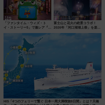
「ファンタイム・ウィズ・ト
富士山と花火の絶景コラボ！
イ・ストーリー5」で激レア『ロ
2026年「河口湖湖上祭」を楽し
ルカナ』カードをゲット！最新
む完全ガイド＆鉄道アクセスの
デコレーションも徹底解説
ススメ
HIS「4つのフェリーで繋ぐ 日本一周大満喫旅8日間」とは？天橋