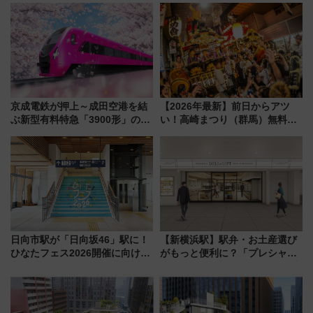
ん)」企画がスタート
法は？
京成電鉄が押上～成田空港を結
【2026年最新】前日からアツ
ぶ新型有料特急「3900形」のコ
い！高崎まつり（群馬）無料観
ンセプト・デザイン公開 愛称
覧エリアから初開催100人みこ
募集も実施
しまで
日向市駅が「日向坂46」駅に！
【新横浜駅】駅弁・お土産選び
ひなたフェス2026開催に向けJR
がもっと便利に？「プレシャス
九州が記念きっぷや臨時列車で
デリ＆ギフト新横浜」がオープ
全力応援 夜行列車「ドリーム
ン 場所や営業時間・限定弁当
おひさま号」も走る
を紹介