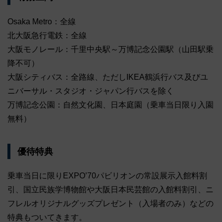
Osaka Metro：全線
北大阪急行電鉄：全線
大阪モノレール：千里中央駅～万博記念公園駅（山田駅乗
降不可）
大阪シティバス：全路線、ただしIKEA鶴浜行バス及びユ
ニバーサル・スタジオ・ジャパン行バスを除く
万博記念公園：自然文化園、日本庭園（乗車当日限り入園
無料）
優待特典
乗車当日に限りEXPO’70パビリオンの常設展示入館料割
引、国立民族学博物館や大阪日本民芸館の入館料割引、ニ
フレルオリジナルグッズプレゼント（入場者のみ）などの
特典もついてきます。