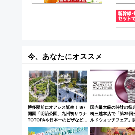
今、あなたにオススメ
博多駅前にオアシス誕生！ 8/7
国内最大級の時計の祭
開園「明治公園」九州初サウナ
橋三越本店で「第29回
TOTOPAや日本一のピザなど絶
ルドウォッチフェア」
品グルメ登場で駅前の過ごし方
【2026年8月5日～25
はどう変わる？