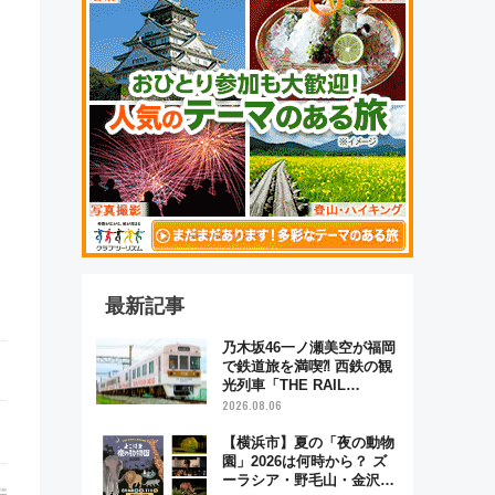
最新記事
乃木坂46一ノ瀬美空が福岡
で鉄道旅を満喫⁈ 西鉄の観
光列車「THE RAIL
KITCHEN CHIKUGO」で巡
2026.08.06
る福岡･太宰府･柳川の旅！
YouTubeが公開に
【横浜市】夏の「夜の動物
園」2026は何時から？ ズ
ーラシア・野毛山・金沢の