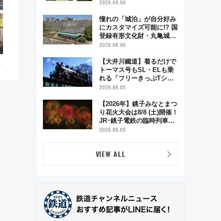
電車アクセスや見どころ、
2026.08.06
限定イベントを徹底解説！
憧れの「城泊」が自分好み
にカスタマイズ可能に!? 国
登録有形文化財・丸亀城
「延寿閣別館」にオーダー
2026.08.06
メイド型の宿泊プランが誕
生！
【大井川鐵道】着るだけで
トーマス号もSL・ELも乗
れる「フリーきっぷTシャ
ツ」8月6日より受注販売
2026.08.05
【2026年】銚子みなとまつ
り花火大会は8/8 (土)開催！
JR･銚子電鉄の臨時列車や
アクセス情報、利根川に咲
2026.08.05
く8,000発の大迫力＆屋台
を満喫
VIEW ALL