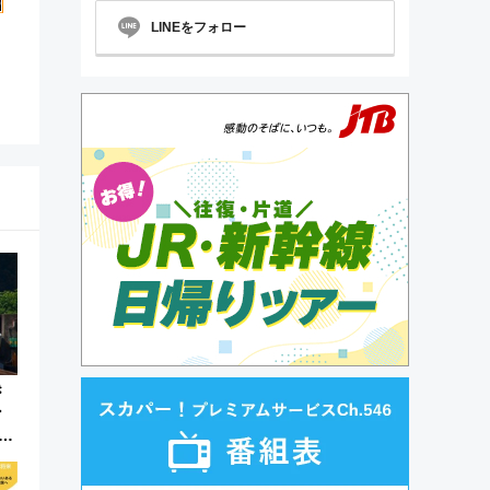
LINEをフォロー
き
ン
中