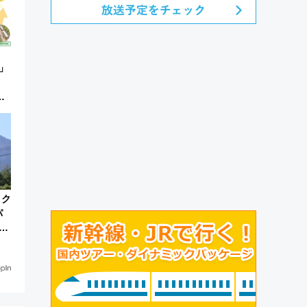
」
ス
会な
トク
パ
な
ネル