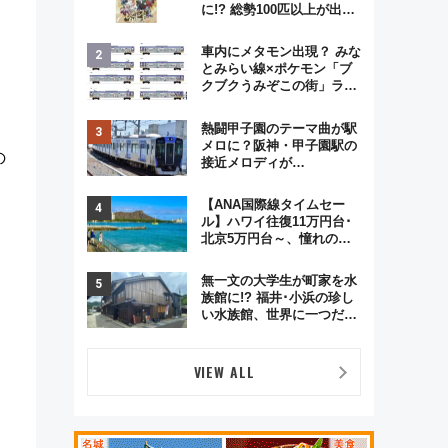
に!? 総勢100匹以上が出現
「レジェンドリサーチ」本
格謎解き・グッズ情報まと
車内にメタモン出現？ みな
め
とみらい線×ポケモン「ブ
クブクうみぞこの街」ラッ
ピング電車が運行開始に！
この夏は直通列車で横浜
熱闘甲子園のテーマ曲が駅
へ！
メロに？阪神・甲子園駅の
の
接近メロディが
Vaundy「かげろう」×向谷
実アレンジの特別仕様へ、
【ANA国際線タイムセー
8月5日始発から
ル】ハワイ往復11万円台･
北京5万円台～、憧れのビ
ジネスクラスも！来春の
GW旅行まで狙える激アツ
無一文の大学生が町家を水
路線まとめ（8/10まで）
族館に!? 福井･小浜の珍し
い水族館、世界に一つだけ
の塗り箸制作体験、鯖街道
の御食国など 小浜観光レポ
第2弾
VIEW ALL