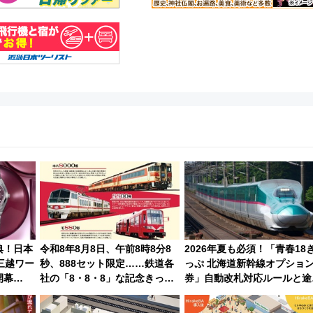
典！日本
令和8年8月8日、午前8時8分8
2026年夏も必須！「青春18
三越ワー
秒、888セット限定……鉄道各
っぷ 北海道新幹線オプショ
開幕
社の「8・8・8」な記念きっぷ
券」自動改札対応ルールと途
日】
たち
下車の罠