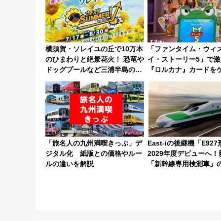
横須賀・ソレイユの丘で10万本
「ファンタイム・ウィ
のひまわりと絶景花火！ 恐竜や
イ・ストーリー5」で激
ドッグプールなど三浦半島の日
『ロルカナ』カードを
帰りお出かけ最新情報（2026年
最新デコレーションも
7月17日～開催）
「旅名人の九州満喫きっぷ」デ
East-iの後継機「E92
ジタル化 紙版との価格やルー
2029年度デビューへ！
ルの違いを解説
「新幹線専用検測車」
徹底解説【JR東日本】