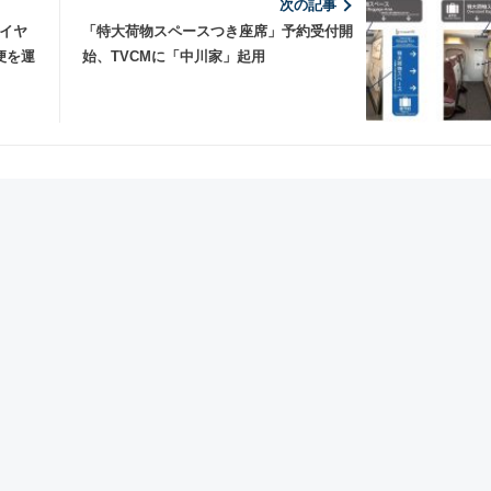
次の記事
ダイヤ
「特大荷物スペースつき座席」予約受付開
便を運
始、TVCMに「中川家」起用