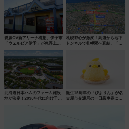
愛媛OV新アリーナ構想、伊予市
札幌都心が激変！高速から地下
「ウェルピア伊予」が急浮上！
トンネルで札幌駅へ直結、「創
サイボウズ青野社長の参加表明
成川通都心アクセス道路」が7月
で探る鉄道アクセスの未来
から本格着工、延長4.8km整備
事業の全貌
北海道日本ハムのファーム施設
誕生15周年の「ぴよりん」が名
地が決定！2030年代に向け千歳
古屋市交通局の一日乗車券に！
線沿線が一大野球エリア
東山線では貸切電車も登場【限
定1万5000枚】