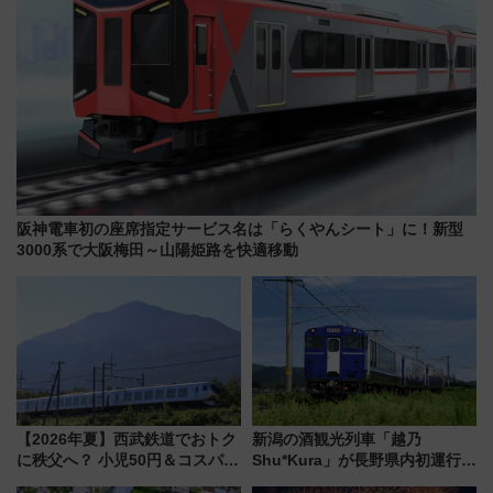
阪神電車初の座席指定サービス名は「らくやんシート」に！新型
3000系で大阪梅田～山陽姫路を快適移動
【2026年夏】西武鉄道でおトク
新潟の酒観光列車「越乃
に秩父へ？ 小児50円＆コスパ最
Shu*Kura」が長野県内初運行！
強きっぷで「安・近・短」な家
地酒と食を味わう信州プレDC特