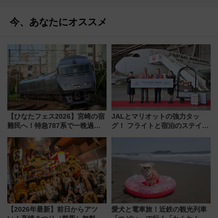
今、あなたにオススメ
【ひなたフェス2026】宮崎の宿
JALとマリオットの強力タッ
難民へ！特急787系で一晩過ご
グ！ フライトと宿泊のステイタ
せる夜間滞在型イベント「スワ
スマッチでFLY ON ポイントや
ローおひさま」が救世主に？
上級会員資格を効率よく獲得す
る方法を解説
【2026年最新】前日からアツ
愛犬と電車旅！近鉄の観光列車