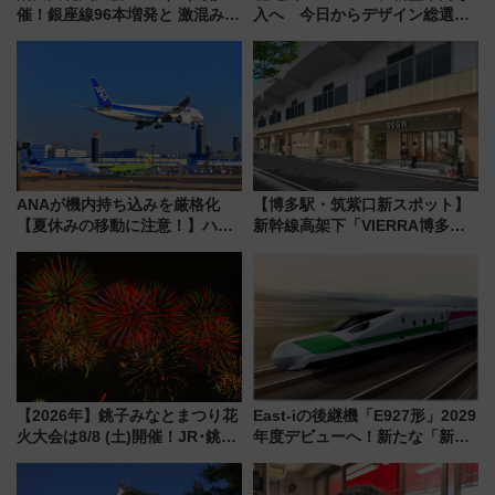
催！銀座線96本増発と 激混みの
入へ 今日からデザイン総選挙
「浅草駅」を回避する最寄り駅･
始まる
アクセス攻略法、2万発の花火が
都心の夜に！
ANAが機内持ち込みを厳格化
【博多駅・筑紫口新スポット】
【夏休みの移動に注意！】ハン
新幹線高架下「VIERRA博多テ
ドバッグやPCケースも対象の
ラス」が9/18開業！九州初出店
「身の回り品」新サイズ制限
など注目の全6店舗 「博多活憩
(40×30×20cm)おさらい
通り」も一新
【2026年】銚子みなとまつり花
East-iの後継機「E927形」2029
火大会は8/8 (土)開催！JR･銚子
年度デビューへ！新たな「新幹
電鉄の臨時列車やアクセス情
線専用検測車」の性能を徹底解
報、利根川に咲く8,000発の大迫
説【JR東日本】