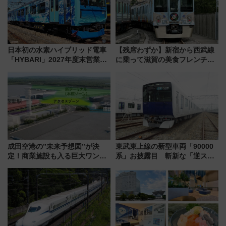
を解説
日本初の水素ハイブリッド電車
【残席わずか】新宿から西武線
「HYBARI」2027年度末営業運
に乗って滋賀の美食フレンチを
転へ 鉄道・発電・まちづくり
堪能？ 大人気レストラン列車
で水素利活用が加速
「52席の至福」で味わう近江牛
や伝統文化の特別コラボ
成田空港の”未来予想図”が決
東武東上線の新型車両「90000
定！商業施設も入る巨大ワンタ
系」お披露目 斬新な「逆スラ
ーミナル、京成の高架新駅整備
ント式」の先頭形状と明るく開
で新型特急が品川･羽田とを結
放的な車内空間に注目、デビュ
ぶ！ JR空港駅は2面3線化！
ーは9月