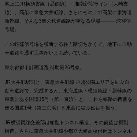
地上にJR横須賀線（品鶴線）・湘南新宿ライン（大崎支
線）、高架に東急大井町線、さらにその上の高架に東海道
新幹線。そんな3層の鉄道線路が重なる現場――― 蛇窪信
号場。
この蛇窪信号場を横断する住吉踏切ちかくで、地下に自動
車道路を通す工事がいまも続いている。
東京都都市計画道路 補助第26号線。
JR大井町駅側と、東急大井町線 戸越公園エリアを結ぶ自
動車道路で、完成すると、東海道線・横須賀線・新幹線の
東側にある国道15号（第一京浜）と、これら線路の西側を
走る国道1号（第二京浜）を東西に結ぶ役目を担う。
JR横須賀線交差部は箱型トンネル構造、その前後は掘割
構造、さらに東急大井町線や都立大崎高校付近はトンネル