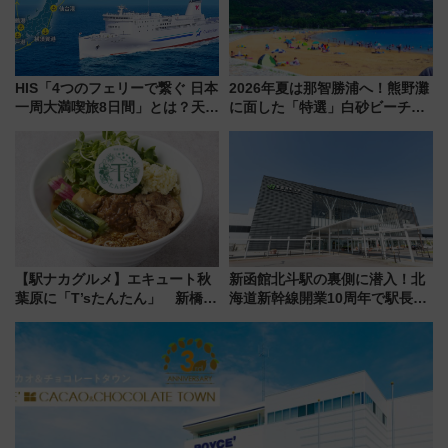
HIS「4つのフェリーで繋ぐ 日本
2026年夏は那智勝浦へ！熊野灘
一周大満喫旅8日間」とは？天橋
に面した「特選」白砂ビーチは
立・小樽・日光東照宮など全国
必見 「第17回那智勝浦町花火大
の絶景＆限定グルメを網羅！煩
会」は8月11日開催！
雑な手続きも不要でお手軽に楽
しめるプランが登場
【駅ナカグルメ】エキュート秋
新函館北斗駅の裏側に潜入！北
葉原に「T’sたんたん」 新橋に
海道新幹線開業10周年で駅長
551蓬莱のDNAを継ぐ「東京豚
室・地下通路など公開イベン
饅」、オムライス専門店「肉と
ト 参加方法や体験内容を紹介
たまご」新グルメ続々登場！
【2026年8月】