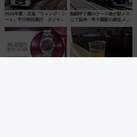
2026年夏・京急「ウィング・シ
熱闘甲子園のテーマ曲が駅メロ
ート」平日特別運行 ダイヤ・
に？阪神・甲子園駅の接近メロ
乗車方法を解説！2階建てバスや
ディがVaundy「かげろう」×向
三浦海岸を堪能できるお出かけ
谷実アレンジの特別仕様へ、8月
プランもご紹介
5日始発から
国内最大級の時計の祭典！日本
夏の夜は「さるびあ丸」で飲も
橋三越本店で「第29回三越ワー
う！船上ビアガーデンで東京湾
ルドウォッチフェア」開幕
の夜景を眺めながら軽く一
【2026年8月5日～25日】
杯……工場直送生ビールや島グ
ルメが美味い