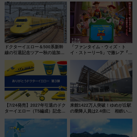
とは？
ドクターイエロー＆500系新幹
「ファンタイム・ウィズ・ト
線の引退記念ツアー秋の追加企
イ・ストーリー5」で激レア『ロ
画が決定！乗車体験やグッズ・
ルカナ』カードをゲット！最新
ホテル情報まとめ
デコレーションも徹底解説
【7/24発売】2027年引退のドク
来館1422万人突破！ゆめが丘駅
ターイエロー（T5編成）記念グ
の乗降人員は2.4倍に 相鉄いず
ッズ7種が登場！ 新幹線車内放
み野線「ゆめが丘ソラトス」2周
送の目覚まし時計など通販・販
年祭にそうにゃん＆DB.スター
売店舗まとめ
マンが登場