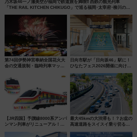
乃木坂46一ノ瀬美空が福岡で鉄道旅を満喫⁈ 西鉄の観光列車
「THE RAIL KITCHEN CHIKUGO」で巡る福岡･太宰府･柳川の
旅！YouTubeが公開に
第74回伊勢神宮奉納全国花火大
日向市駅が「日向坂46」駅に！
会の交通規制・臨時列車マッ
ひなたフェス2026開催に向けJR
プ！JR東海・近鉄で快適にアク
九州が記念きっぷや臨時列車で
セス
全力応援 夜行列車「ドリーム
おひさま号」も走る
【JR四国】予讃線8000系アンパ
最大45kmの大渋滞も！？お盆の
ンマン列車がリニューアル！内
高速道路をスイスイ乗り切る快
外装デザイン公開 デビューは
適ドライブ術
今年12月