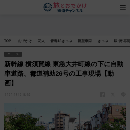
TOP
おでかけ
花火
青春18きっぷ
新型車両
きっぷ
駅･街 再
ニュース
新幹線 横須賀線 東急大井町線の下に自動
車道路、都道補助26号の工事現場【動
画】
2020.07.12 16:07