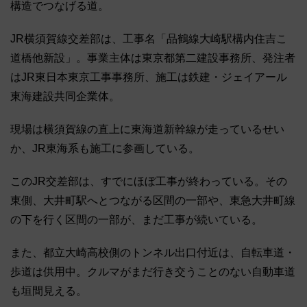
構造でつなげる道。
JR横須賀線交差部は、工事名「品鶴線大崎駅構内住吉こ
道橋他新設」。事業主体は東京都第二建設事務所、発注者
はJR東日本東京工事事務所、施工は鉄建・ジェイアール
東海建設共同企業体。
現場は横須賀線の直上に東海道新幹線が走っているせい
か、JR東海系も施工に参画している。
このJR交差部は、すでにほぼ工事が終わっている。その
東側、大井町駅へとつながる区間の一部や、東急大井町線
の下を行く区間の一部が、まだ工事が続いている。
また、都立大崎高校側のトンネル出口付近は、自転車道・
歩道は供用中。クルマがまだ行き交うことのない自動車道
も垣間見える。