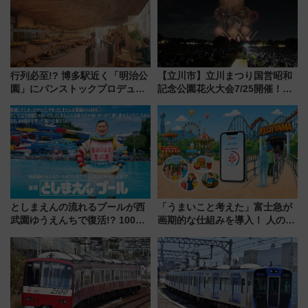
行列必至!? 博多駅近く「明治公
【立川市】立川まつり国営昭和
園」にパンストックプロデュー
記念公園花火大会7/25開催！
スの新業態『Land Bageri』8/7
5000発の花火が夜を彩る 今年は
オープン 秋からはビストロ営業
混雑に要注意、その理由は
も！
としまえんの流れるプールが西
「うまいこと考えた」富士急が
武園ゆうえんちで復活!? 100周
画期的な仕組みを導入！ 人のか
年記念企画＆「春日のうん○スラ
わりにスマホが並ぶ「分身く
イダー」に注目 2026年夏は所
ん」始動
沢へ遊びに行こう