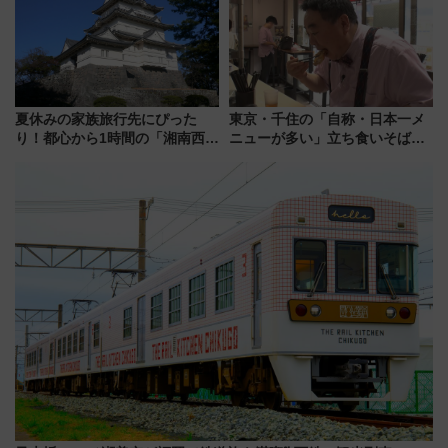
力＆屋台を満喫
夏休みの家族旅行先にぴった
東京・千住の「自称・日本一メ
り！都心から1時間の「湘南西エ
ニューが多い」立ち食いそば屋
リア」満喫ガイド 鎌倉・江の
とは？ ＢＳ日テレ『ドランク塚
島とは異なる魅力を持つ今夏の
地のふらっと立ち食いそば』
注目スポット
7/27夜10時～放送