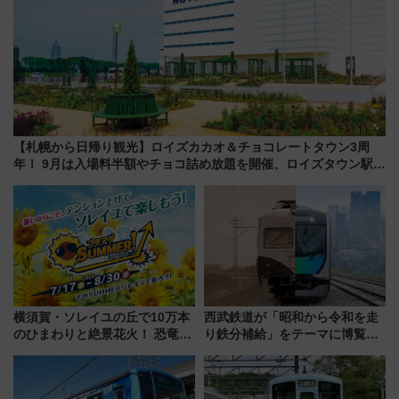
【札幌から日帰り観光】ロイズカカオ＆チョコレートタウン3周
年！ 9月は入場料半額やチョコ詰め放題を開催、ロイズタウン駅か
らのアクセスも
横須賀・ソレイユの丘で10万本
西武鉄道が「昭和から令和を走
のひまわりと絶景花火！ 恐竜や
り鉄分補給」をテーマに博覧会
ドッグプールなど三浦半島の日
を実施！くすのきホールで8月
帰りお出かけ最新情報（2026年
14日から 新車両「トキイロ」体
7月17日～開催）
験ブースも アクセスや申込方法