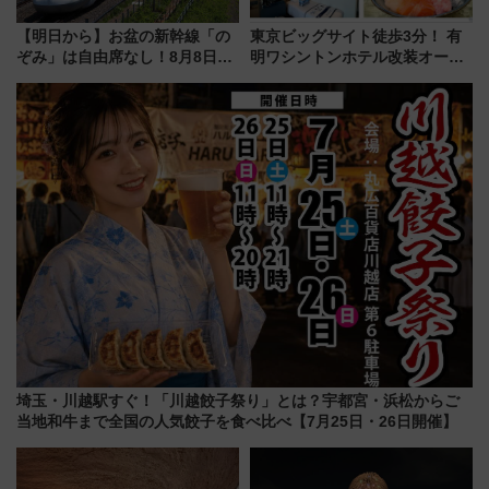
【明日から】お盆の新幹線「の
東京ビッグサイト徒歩3分！ 有
ぞみ」は自由席なし！8月8日午
明ワシントンホテル改装オープ
前はほぼ満席…でも数時間ズラ
ン直前「ゆりかもめ運転台付き
せば空きが見つかることも 混
客室」や海鮮丼が人気の朝食ビ
雑避ける「空席」探しのコツ
ュッフェを現地レポ
埼玉・川越駅すぐ！「川越餃子祭り」とは？宇都宮・浜松からご
当地和牛まで全国の人気餃子を食べ比べ【7月25日・26日開催】