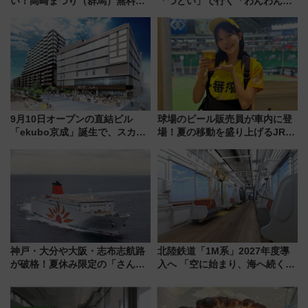
い！高崎まつり（群馬）無料観
「つどい」で行く「わんわん列
覧エリアから初開催100人みこ
車」第5弾！海辺のBBQも楽し
しまで
める日帰りツアー
9月10日オープンの直結ビル
球場のビール販売員が車内に登
「ekubo京成」誕生で、スカイ
場！夏の移動を盛り上げるJR九
ライナーも停まる巨大ハブ駅・
州「ビール新幹線」7月31日・8
新鎌ヶ谷はどう変わる？ 全テナ
月7日限定 ソフトバンクホーク
ント情報も公開！
スとコラボ
神戸・大分や大阪・志布志航路
北陸鉄道「1M系」2027年度導
が破格！夏休み限定の「さんふ
入へ 「空に始まり、海へ続く」
らわあスペシャルセール」スタ
白山比咩神社をモチーフにした
ート 夕朝食ビュッフェ付きで
神秘的なデザイン
快適な船旅はいかが？