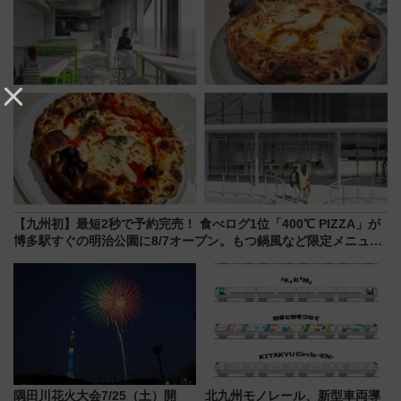
【九州初】最短2秒で予約完売！ 食べログ1位「400℃ PIZZA」が
博多駅すぐの明治公園に8/7オープン。もつ鍋風など限定メニュー
も
隅田川花火大会7/25（土）開
北九州モノレール、新型車両導