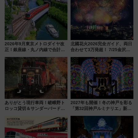
族旅行！ 深夜の正丸トンネル探
別企画
検や特急ラビューも
2026年9月東京メトロダイヤ改
北國花火2026完全ガイド、両日
正！銀座線・丸ノ内線で合計
合わせて3万発超！ 7/25金沢大
212本の大増発、混雑緩和に期
会・8/1川北大会の2つの花火大
待
会の日程・アクセス・観覧席ま
とめ（石川県）
ありがとう現行車両！嵯峨野ト
2027年も開催！冬の神戸を彩る
ロッコ貸切＆サンダーバードレ
「第32回神戸ルミナリエ」新た
ストランで語り合う秋の京都
な「希望の鐘」とともに震災の
斉藤雪乃＆福原トシヒロと行
記憶を次世代へ
く！9月13日「京都の鉄道満喫
ツアー」開催