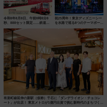
令和8年8月8日、午前8時8分8
祝25周年！東京ディズニーシー
秒、888セット限定……鉄道各
を水路で巡る8つのテーマポート
社の「8・8・8」な記念きっぷ
と限定デコレーションを解説
たち
有楽町線延伸の新駅（仮称）千石に「ダンデライオン・チョコレ
ート」が出店！ 東京メトロが1億円出資で挑む新時代のまちづくり