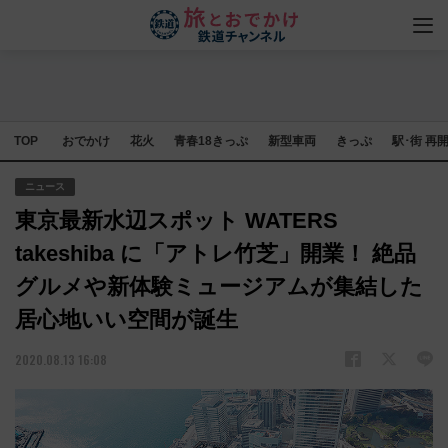
TOP
おでかけ
花火
青春18きっぷ
新型車両
きっぷ
駅･街 再
ニュース
東京最新水辺スポット WATERS
takeshiba に「アトレ竹芝」開業！ 絶品
グルメや新体験ミュージアムが集結した
居心地いい空間が誕生
2020.08.13 16:08