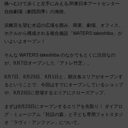
橋へむけて歩くと左手にみえるJR東日本アートセンター
自由劇場（劇団四季）の海側。
浜離宮を望む水辺の広場を囲み、商業、劇場、オフィス、
ホテルから構成される複合施設「WATERS takeshiba」が
いよいよオープン！
そんな WATERS takeshiba のなかでもとくに注目なの
が、8月7日オープンした「アトレ竹芝」。
8月7日、8月23日、9月1日と、順次各エリアがオープンす
るということで、今回はすでにオープンしているショップ
や、8月23日に登場するエリアにクローズアップ。
まずは8月23日にオープンするエリアを先取り！ ダイアロ
グ・ミュージアム「対話の森」と子ども専用フォトスタジ
オ「ラヴィ・アンファン」について。