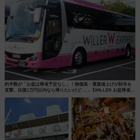
どに【JR東日本】
約半数が「お盆は帰省予定なし」！物価高・運賃値上げが財布を
直撃、往復1万円以内なら帰りたいけど……【WILLER お盆帰省動
向調査】