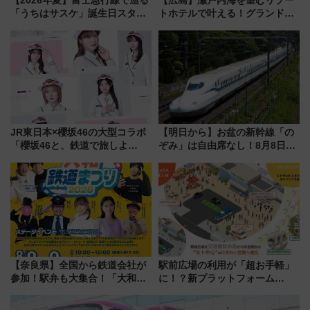
【2026年夏】富士急行線で巡る
【広島】瀬戸内海を望むリゾー
「うちはサスケ」誕生日スタン
トホテルで叶える！グランドプ
プラリー！富士急ハイランド限
リンスホテル広島のフォトウエ
定グルメ＆グッズ徹底ガイド
ディング＆カジュアルパーティ
ープラン
JR東日本×櫻坂46の大型コラボ
【明日から】お盆の新幹線「の
「櫻坂46と、鉄道で旅しよ
ぞみ」は自由席なし！8月8日午
う。」が7月20日より始動！新
前はほぼ満席…でも数時間ズラ
潟・長野・庄内へ
せば空きが見つかることも 混
雑避ける「空席」探しのコツ
【奈良県】全国から鉄道会社が
駅前広場の利用が「超お手軽」
参加！駅弁も大集合！「大和鉄
に！？新プラットフォーム
道まつり2026」が8月8日・9日
「HirakeBA」8月3日始動、ス
に開催決定
マホで簡単申請 物販や演奏会な