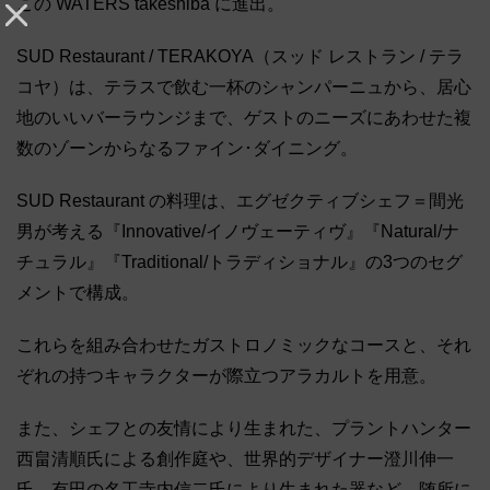
この WATERS takeshiba に進出。
SUD Restaurant / TERAKOYA（スッド レストラン / テラ
コヤ）は、テラスで飲む一杯のシャンパーニュから、居心
地のいいバーラウンジまで、ゲストのニーズにあわせた複
数のゾーンからなるファイン･ダイニング。
SUD Restaurant の料理は、エグゼクティブシェフ＝間光
男が考える『Innovative/イノヴェーティヴ』『Natural/ナ
チュラル』『Traditional/トラディショナル』の3つのセグ
メントで構成。
これらを組み合わせたガストロノミックなコースと、それ
ぞれの持つキャラクターが際立つアラカルトを用意。
また、シェフとの友情により生まれた、プラントハンター
西畠清順氏による創作庭や、世界的デザイナー澄川伸一
氏、有田の名工寺内信二氏により生まれた器など、随所に