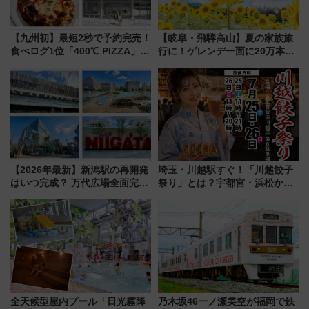
【九州初】最短2秒で予約完売！
【岐阜・飛騨高山】夏の家族旅
食べログ1位「400℃ PIZZA」が
行に！ゲレンデ一面に20万本の
博多駅すぐの明治公園に8/7オー
ひまわりが咲き誇る「アルコピ
プン。もつ鍋風など限定メニュ
アひまわり園」開園
ーも
【2026年最新】新潟駅の再開発
埼玉・川越駅すぐ！「川越餃子
はいつ完成？ 万代広場全面完成
祭り」とは？宇都宮・浜松から
から「にいがた2キロ」・古町再
ご当地和牛まで全国の人気餃子
開発、バスタ新潟構想まで徹底
を食べ比べ【7月25日・26日開
解説！
催】
全天候型屋内プール「日光霧降
乃木坂46一ノ瀬美空が福岡で鉄