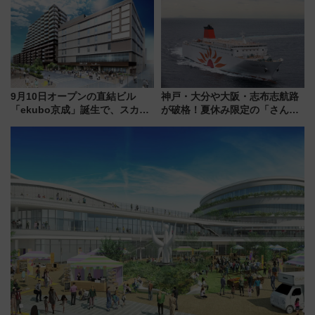
饅」、オムライス専門店「肉と
別 “プレミアムランチ”導入･ル
たまご」新グルメ続々登場！
ートや価格など解説
【2026年8月】
9月10日オープンの直結ビル
神戸・大分や大阪・志布志航路
「ekubo京成」誕生で、スカイ
が破格！夏休み限定の「さんふ
ライナーも停まる巨大ハブ駅・
らわあスペシャルセール」スタ
新鎌ヶ谷はどう変わる？ 全テナ
ート 夕朝食ビュッフェ付きで
ント情報も公開！
快適な船旅はいかが？