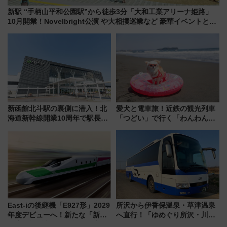
新駅 “手柄山平和公園駅”から徒歩3分「大和工業アリーナ姫路」
10月開業！Novelbright公演 や大相撲巡業など 豪華イベントとア
クセス
新函館北斗駅の裏側に潜入！北
愛犬と電車旅！近鉄の観光列車
海道新幹線開業10周年で駅長
「つどい」で行く「わんわん列
室・地下通路など公開イベン
車」第5弾！海辺のBBQも楽し
ト 参加方法や体験内容を紹介
める日帰りツアー
East-iの後継機「E927形」2029
所沢から伊香保温泉・草津温泉
年度デビューへ！新たな「新幹
へ直行！「ゆめぐり所沢・川越
線専用検測車」の性能を徹底解
号」で群馬の温泉旅をもっと気