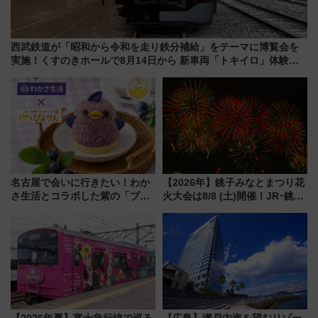
西武鉄道が「昭和から令和を走り鉄分補給」をテーマに博覧会を
実施！くすのきホールで8月14日から 新車両「トキイロ」体験ブ
ースも アクセスや申込方法を解説
名古屋で会いに行きたい！わか
【2026年】銚子みなとまつり花
さ生活とコラボした紫の「ブル
火大会は8/8 (土)開催！JR･銚子
ーベリーぴよりん」期間限定販
電鉄の臨時列車やアクセス情
売
報、利根川に咲く8,000発の大迫
力＆屋台を満喫