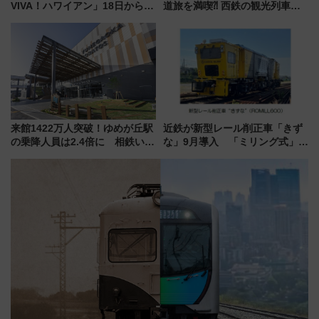
VIVA！ハワイアン」18日から営
道旅を満喫⁈ 西鉄の観光列車
業開始 小さなお子様連れのフ
「THE RAIL KITCHEN
ァミリーから大人まで幅広い世
CHIKUGO」で巡る福岡･太宰
代が一日中楽しる夏のリゾート
府･柳川の旅！YouTubeが公開
を楽しんで
に
来館1422万人突破！ゆめが丘駅
近鉄が新型レール削正車「きず
の乗降人員は2.4倍に 相鉄いず
な」9月導入 「ミリング式」採
み野線「ゆめが丘ソラトス」2周
用でメンテナンス作業を効率
年祭にそうにゃん＆DB.スター
化！安全性や乗り心地の向上に
マンが登場
貢献するだけでなく、全線区で
活躍するための仕組みも