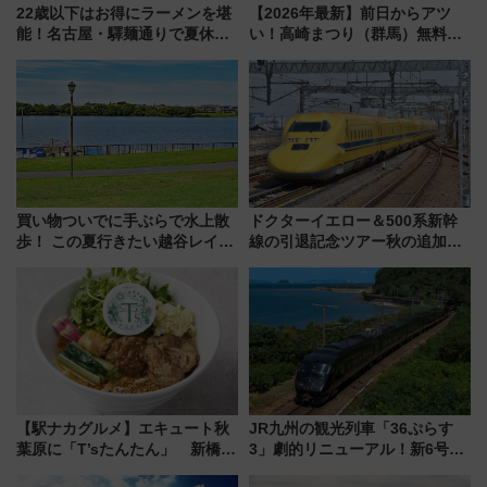
22歳以下はお得にラーメンを堪
【2026年最新】前日からアツ
能！名古屋・驛麺通りで夏休み
い！高崎まつり（群馬）無料観
限定「U22応援割り」が7月21日
覧エリアから初開催100人みこ
よりスタート
しまで
買い物ついでに手ぶらで水上散
ドクターイエロー＆500系新幹
歩！ この夏行きたい越谷レイク
線の引退記念ツアー秋の追加企
タウンの新たな水辺の憩いエリ
画が決定！乗車体験やグッズ・
ア「LAKESIDE PARK」（埼玉
ホテル情報まとめ
県越谷市）
【駅ナカグルメ】エキュート秋
JR九州の観光列車「36ぷらす
葉原に「T’sたんたん」 新橋に
3」劇的リニューアル！新6号車
551蓬莱のDNAを継ぐ「東京豚
“1〜2名用グリーン個室”と曜日