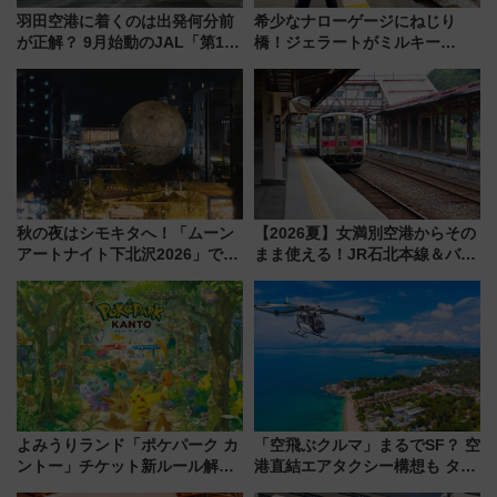
羽田空港に着くのは出発何分前
希少なナローゲージにねじり
が正解？ 9月始動のJAL「第1タ
橋！ジェラートがミルキー
ーミナル北側サテライト」は徒
米！？「新・鉄道ひとり旅」
歩1キロ超え！ 知っておきたい
278回目の舞台は「三岐鉄道北
変更点まとめ
勢線」
秋の夜はシモキタへ！「ムーン
【2026夏】女満別空港からその
アートナイト下北沢2026」でイ
まま使える！JR石北本線＆バス
マーシブシアターやアート巡り
乗り放題「北見・網走周遊フリ
を満喫しよう
ーパス」でおトクに道東観光
（8/3発売）
よみうりランド「ポケパーク カ
「空飛ぶクルマ」まるでSF？ 空
ントー」チケット新ルール解
港直結エアタクシー構想も タイ
説！購入制限の緩和と入場時の
で検証