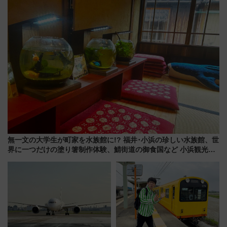
はどう変わる？
無一文の大学生が町家を水族館に!? 福井･小浜の珍しい水族館、世
界に一つだけの塗り箸制作体験、鯖街道の御食国など 小浜観光レ
ポ 第2弾