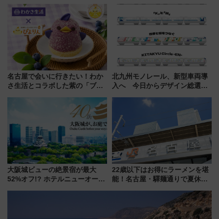
乗り切る「アクティブパス」で
イ」が子連れや夕食難民を救う5
夏休みをお得に楽しむ！
つの理由 無料バス＆24時間サー
ビスで混雑回避
名古屋で会いに行きたい！わか
北九州モノレール、新型車両導
さ生活とコラボした紫の「ブル
入へ 今日からデザイン総選挙
ーベリーぴよりん」期間限定販
始まる
売
大阪城ビューの絶景宿が最大
22歳以下はお得にラーメンを堪
52%オフ!? ホテルニューオータ
能！名古屋・驛麺通りで夏休み
ニ大阪の40周年「夏のタイムセ
限定「U22応援割り」が7月21日
ール」で秋の関西旅を豪華にす
よりスタート
る方法（8月20日まで！）