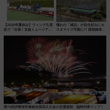
【2026年夏休み】ウィング久里
憧れの「城泊」が自分好みにカ
浜で「出張！京急ミュージア
スタマイズ可能に!? 国登録有形
ム」開催！入場無料でスタンプ
文化財・丸亀城「延寿閣別館」
ラリーや子ども制服撮影も
にオーダーメイド型の宿泊プラ
ンが誕生！
第74回伊勢神宮奉納全国花火大会の交通規制・臨時列車マップ！