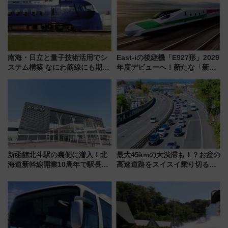
南海・日立と量子技術活用でシ
East-iの後継機「E927形」2029
ステム構築 なにわ筋線にも期待
年度デビューへ！新たな「新幹
乗務員・車両計画作業を短縮へ
線専用検測車」の性能を徹底解
説【JR東日本】
新函館北斗駅の裏側に潜入！北
最大45kmの大渋滞も！？お盆の
海道新幹線開業10周年で駅長
高速道路をスイスイ乗り切る快
室・地下通路など公開イベン
適ドライブ術
ト 参加方法や体験内容を紹介