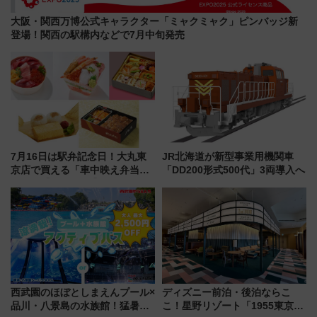
大阪・関西万博公式キャラクター「ミャクミャク」ピンバッジ新
登場！関西の駅構内などで7月中旬発売
7月16日は駅弁記念日！大丸東
JR北海道が新型事業用機関車
京店で買える「車中映え弁当」
「DD200形式500代」3両導入へ
フェア【2026年夏】
西武園のほぼとしまえんプール×
ディズニー前泊・後泊ならこ
品川・八景島の水族館！猛暑を
こ！星野リゾート「1955東京ベ