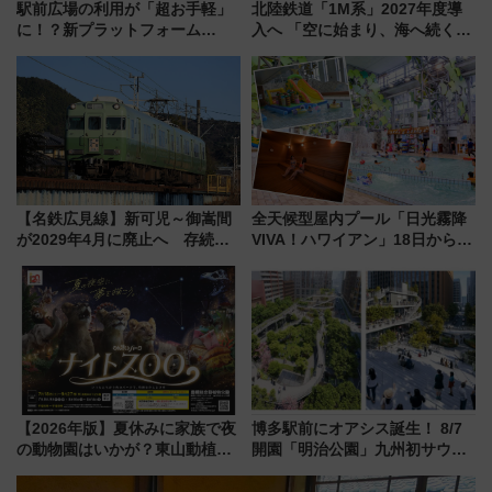
駅前広場の利用が「超お手軽」
北陸鉄道「1M系」2027年度導
に！？新プラットフォーム
入へ 「空に始まり、海へ続く」
「HirakeBA」8月3日始動、ス
白山比咩神社をモチーフにした
マホで簡単申請 物販や演奏会な
神秘的なデザイン
どに【JR東日本】
【名鉄広見線】新可児～御嵩間
全天候型屋内プール「日光霧降
が2029年4月に廃止へ 存続協
VIVA！ハワイアン」18日から営
議終了で100年の歴史に幕
業開始 小さなお子様連れのフ
ァミリーから大人まで幅広い世
代が一日中楽しる夏のリゾート
を楽しんで
【2026年版】夏休みに家族で夜
博多駅前にオアシス誕生！ 8/7
の動物園はいかが？東山動植物
開園「明治公園」九州初サウナ
園＆のんほいパーク「ナイト
TOTOPAや日本一のピザなど絶
ZOO」開催情報
品グルメ登場で駅前の過ごし方