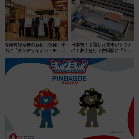
本人確認が11月スタート
有楽町線延伸の新駅（仮称）千
日本初！引退した電車がサウナ
石に「ダンデライオン・チョコ
に！富士急行下吉田駅に「サ電
レート」が出店！ 東京メトロが
（SADEN）」2026年12月開
1億円出資で挑む新時代のまちづ
業 行き交う電車の音や振動を
くりとは？
感じながら「ととのう」新感覚