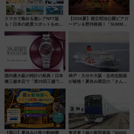
スマホで集める激レアNFT版
【2026夏】都立明治公園ビアガ
も！日本の絶景スポットをめぐ
ーデン＆野外映画！「SUMMER
って集める「索道印(さくどうい
LOUNGE」のアクセスと上映ス
ん)」企画がスタート
ケジュール 夜風とビール、映画
を満喫！
国内最大級の時計の祭典！日本
神戸・大分や大阪・志布志航路
橋三越本店で「第29回三越ワー
が破格！夏休み限定の「さんふ
ルドウォッチフェア」開幕
らわあスペシャルセール」スタ
【2026年8月5日～25日】
ート 夕朝食ビュッフェ付きで
快適な船旅はいかが？
【岡山】夏休みは夜の動物園
東武東上線の新型車両「90000