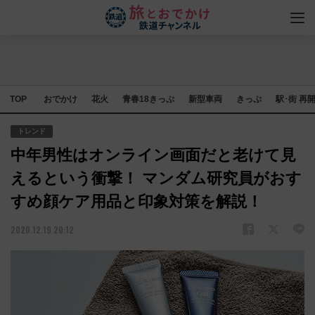
TOP
おでかけ
花火
青春18きっぷ
新型車両
きっぷ
駅･街 再
トレンド
中年男性はオンライン画面だと老けて見
えるという衝撃！ マンダム研究員がおす
すめ顔ケア用品と印象対策を解説！
2020.12.19 20:12