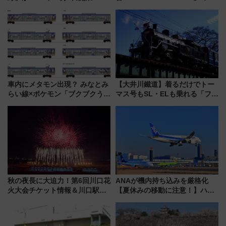
改札直結で屋上BBQも楽しめる
ュラン店から大衆酒場まで68店
注目スポット
舗が集結した食の空間を徹底解
剖！（9/10開業）
車内にメタモン出現？ みなとみ
【大井川鐵道】着るだけでトー
らい線×ポケモン「ブクブクうみ
マス号もSL・ELも乗れる「フリ
ぞこの街」ラッピング電車が運
ーきっぷTシャツ」8月6日より
行開始に！ この夏は直通列車で
受注販売
横浜へ！
秋の夜長に大迫力！第6回川口花
ANAが機内持ち込みを厳格化
火大会チケット情報＆川口駅か
【夏休みの移動に注意！】ハン
らのアクセスガイド
ドバッグやPCケースも対象の
「身の回り品」新サイズ制限
(40×30×20cm)おさらい