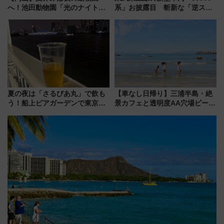
へ！池田動物園「光のナイトズ
系」お披露目 斬新な「逆スラ
ー2026」で光と動物が彩る特別
ント式」の先頭形状と明るく開
な夜
放的な車内空間に注目、デビュ
ーは9月
夏の夜は「さるびあ丸」で飲も
【車なし日帰り】三浦半島・絶
う！船上ビアガーデンで東京湾
景カフェと透明度AA穴場ビーチ
の夜景を眺めながら軽く一
を巡る！ おトクな電車きっぷ活
杯……工場直送生ビールや島グ
用してストレスフリー旅へ行こ
ルメが美味い
う！