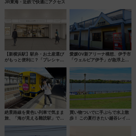
JR東海・近鉄で快適にアクセス
【新横浜駅】駅弁・お土産選び
愛媛OV新アリーナ構想、伊予市
がもっと便利に？「プレシャス
「ウェルピア伊予」が急浮上！
デリ＆ギフト新横浜」がオープ
サイボウズ青野社長の参加表明
ン 場所や営業時間・限定弁当
で探る鉄道アクセスの未来
を紹介
絶景路線を黄色い列車で気まま
買い物ついでに手ぶらで水上散
旅、「海が見える難読駅」で幸
歩！ この夏行きたい越谷レイク
せの黄色いハンカチに願いを
タウンの新たな水辺の憩いエリ
「新・鉄道ひとり旅」279回目
ア「LAKESIDE PARK」（埼玉
の舞台は「島原鉄道」
県越谷市）