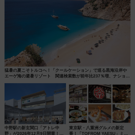
猛暑の夏こそトルコへ！「クールケーション」で巡る黒海沿岸や
エーゲ海の避暑リゾート 関連検索数が前年比237％増、ナショジ
オも認める『2026年に訪れるべき世界の旅先』
中野駅の新玄関口「アトレ中
東京駅・八重洲グルメの新定
野」が2026年12月9日開業！新
番！「TOFROM YAESU」ミシ