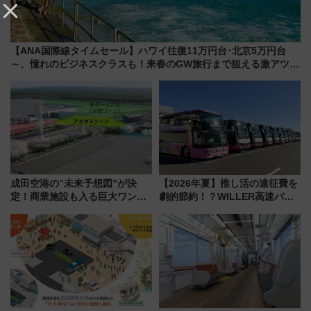
【ANA国際線タイムセール】ハワイ往復11万円台･北京5万円台
～、憧れのビジネスクラスも！来春のGW旅行まで狙える激アツ路
線まとめ（8/10まで）
成田空港の”未来予想図”が決
【2026年夏】推し活の遠征費を
定！商業施設も入る巨大ワンタ
劇的節約！？WILLER高速バス
ーミナル、京成の高架新駅整備
「1km5円セール」やワンコイン
で新型特急が品川･羽田とを結
温泉の最強ルート 予約期間・
ぶ！ JR空港駅は2面3線化！
対象路線まとめ