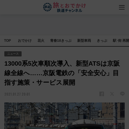
TOP
おでかけ
花火
青春18きっぷ
新型車両
きっぷ
駅･街 再
ニュース
13000系5次車順次導入、新型ATSは京阪
線全線へ……京阪電鉄の「安全安心」目
指す施策・サービス展開
2021.01.27 20:01