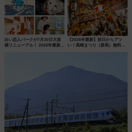
線に2回搭乗」
白い恋人パークが7月30日大規
【2026年最新】前日からアツ
模リニューアル！ 2026年最新の
い！高崎まつり（群馬）無料観
新エリア・工場見学の見どころ
覧エリアから初開催100人みこ
と料金・アクセスを徹底解説
しまで
（札幌市）