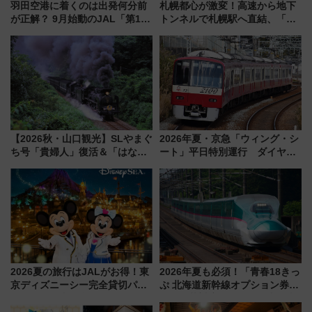
羽田空港に着くのは出発何分前
札幌都心が激変！高速から地下
が正解？ 9月始動のJAL「第1タ
トンネルで札幌駅へ直結、「創
ーミナル北側サテライト」は徒
成川通都心アクセス道路」が7月
歩1キロ超え！ 知っておきたい
から本格着工、延長4.8km整備
変更点まとめ
事業の全貌
【2026秋・山口観光】SLやまぐ
2026年夏・京急「ウィング・シ
ち号「貴婦人」復活＆「はなあ
ート」平日特別運行 ダイヤ・
かり」初走行区間も！山口DCの
乗車方法を解説！2階建てバスや
注目観光列車まとめ きっぷの取
三浦海岸を堪能できるお出かけ
り方は？
プランもご紹介
2026夏の旅行はJALがお得！東
2026年夏も必須！「青春18きっ
京ディズニーシー完全貸切パー
ぷ 北海道新幹線オプション券」
ティー招待券が当たるキャンペ
自動改札対応ルールと途中下車
ーン始まる 条件は「夏の国内
の罠