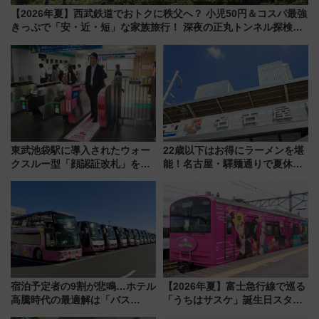
【2026年夏】西武鉄道でおトクに秩父へ？ 小児50円＆コスパ最強
きっぷで「安・近・短」な家族旅行！ 深夜の正丸トンネル探検や
特急ラビューも
東武池袋駅に導入されたウォー
22歳以下はお得にラーメンを堪
クスルー型「顔認証改札」を見
能！名古屋・驛麺通りで夏休み
る 低コストで「顔パス」実装
限定「U22応援割り」が7月21日
よりスタート
宿泊予定者の9割が悲鳴…ホテル
【2026年夏】富士急行線で巡る
高騰時代の最適解は「バス
「うちはサスケ」誕生日スタン
泊」!? WILLER最新調査で判明
プラリー！富士急ハイランド限