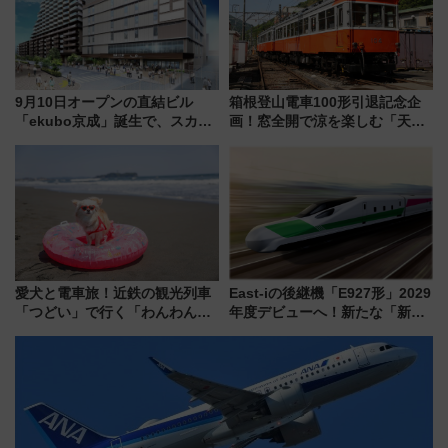
9月10日オープンの直結ビル
箱根登山電車100形引退記念企
「ekubo京成」誕生で、スカイ
画！窓全開で涼を楽しむ「天然
ライナーも停まる巨大ハブ駅・
クーラー体験号」と限定鉄コレ
新鎌ヶ谷はどう変わる？ 全テナ
発売
ント情報も公開！
愛犬と電車旅！近鉄の観光列車
East-iの後継機「E927形」2029
「つどい」で行く「わんわん列
年度デビューへ！新たな「新幹
車」第5弾！海辺のBBQも楽し
線専用検測車」の性能を徹底解
める日帰りツアー
説【JR東日本】