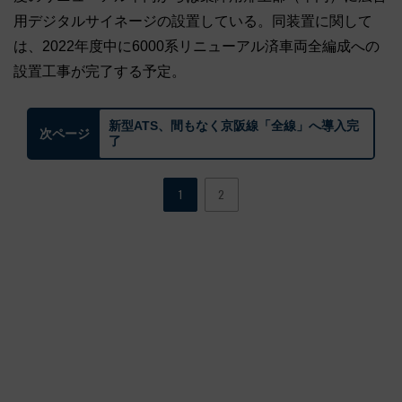
用デジタルサイネージの設置している。同装置に関して
は、2022年度中に6000系リニューアル済車両全編成への
設置工事が完了する予定。
新型ATS、間もなく京阪線「全線」へ導入完
次ページ
了
1
2