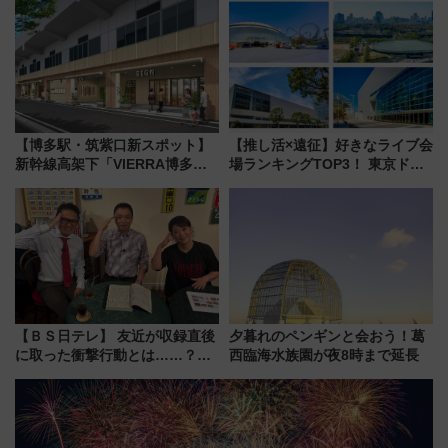
した、推し活遠征や観光時のリ
定グルメ＆グッズ徹底ガイド
アルな懐事情
【博多駅・筑紫口新スポット】
【推し活×遠征】好きなライブ会
新幹線高架下「VIERRA博多テ
場ランキングTOP3！ 東京ドー
ラス」が9/18開業！九州初出店
ムや大阪城ホールが選ばれる理
など注目の全6店舗 「博多活憩
由と交通アクセス術、ライブ会
通り」も一新
場に何を求める？
【ＢＳ日テレ】 友近が収録直後
夕暮れのペンギンと会おう！葛
に取った衝撃行動とは……？
西臨海水族園が夜8時まで延長
『友近・礼二の妄想トレイン』
で極上の夏祭り鉄道旅を放送