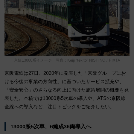
京阪13000系イメージ 写真：Keiji “tekito” NISHINO / PIXTA
京阪電鉄は27日、2020年に発表した「京阪グループにお
ける今後の事業の方向性」に基づいたサービス拡充や、
「安全安心」のさらなる向上に向けた施策展開の概要を発
表した。本稿では13000系5次車の導入や、ATSの京阪線
全線への導入など、注目トピックをご紹介したい。
13000系5次車、6編成36両導入へ