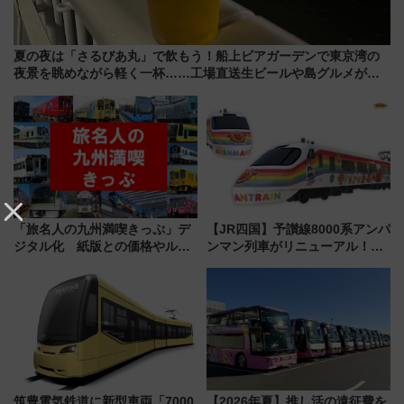
夏の夜は「さるびあ丸」で飲もう！船上ビアガーデンで東京湾の
夜景を眺めながら軽く一杯……工場直送生ビールや島グルメが美
味い
「旅名人の九州満喫きっぷ」デ
【JR四国】予讃線8000系アンパ
ジタル化 紙版との価格やルー
ンマン列車がリニューアル！内
ルの違いを解説
外装デザイン公開 デビューは
今年12月
筑豊電気鉄道に新型車両「7000
【2026年夏】推し活の遠征費を