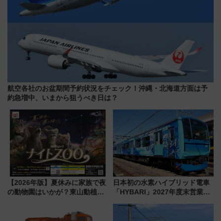
航空各社のお盆期間予約状況をチェック！沖縄・北海道方面は予
約急増中、いまから狙うべき日は？
【2026年版】夏休みに家族で夜
日本初の水素ハイブリッド電車
の動物園はいかが？東山動植物
「HYBARI」2027年度末営業運
園＆のんほいパーク「ナイト
転へ 鉄道・発電・まちづくり
ZOO」開催情報
で水素利活用が加速