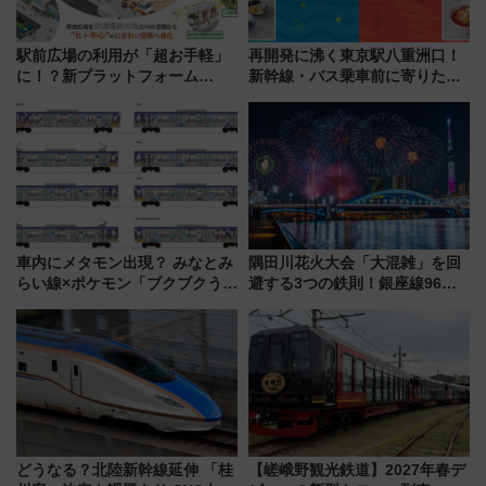
駅前広場の利用が「超お手軽」
再開発に沸く東京駅八重洲口！
に！？新プラットフォーム
新幹線・バス乗車前に寄りたい
「HirakeBA」8月3日始動、ス
「ヤエチカ」2026年夏の「ひん
マホで簡単申請 物販や演奏会な
やり＆スタミナグルメ」6選【新
どに【JR東日本】
店舗も！】
車内にメタモン出現？ みなとみ
隅田川花火大会「大混雑」を回
らい線×ポケモン「ブクブクうみ
避する3つの鉄則！銀座線96本
ぞこの街」ラッピング電車が運
増発･浅草線臨時ダイヤ･スカイ
行開始に！ この夏は直通列車で
ツリー駅の規制まとめ 7/25開催
横浜へ！
（2026年）
どうなる？北陸新幹線延伸 「桂
【嵯峨野観光鉄道】2027年春デ