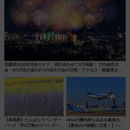
北國花火2026完全ガイド、両日合わせて3万発超！ 7/25金沢大
会・8/1川北大会の2つの花火大会の日程・アクセス・観覧席まと
め（石川県）
【群馬県】たんばらラベンダー
ANAが機内持ち込みを厳格化
パーク「約3万株のラベンダー」
【夏休みの移動に注意！】ハン