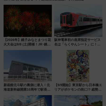
【2026年】銚子みなとまつり花
阪神電車初の座席指定サービス
火大会は8/8 (土)開催！JR･銚子
名は「らくやんシート」に！新
電鉄の臨時列車やアクセス情
型3000系で大阪梅田～山陽姫路
報、利根川に咲く8,000発の大迫
を快適移動
力＆屋台を満喫
新函館北斗駅の裏側に潜入！北
【9/9開始】東京駅から日本橋エ
海道新幹線開業10周年で駅長
リアがポケモンの街に!? 総勢
室・地下通路など公開イベン
100匹以上が出現「レジェンド
ト 参加方法や体験内容を紹介
リサーチ」本格謎解き・グッズ
情報まとめ