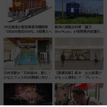
JR北海道が新型事業用機関車
新潟の酒観光列車「越乃
「DD200形式500代」3両導入へ
Shu*Kura」が長野県内初運行！
地酒と食を味わう信州プレDC特
別企画
日向市駅が「日向坂46」駅に！
【新横浜駅】駅弁・お土産選び
ひなたフェス2026開催に向けJR
がもっと便利に？「プレシャス
九州が記念きっぷや臨時列車で
デリ＆ギフト新横浜」がオープ
全力応援 夜行列車「ドリーム
ン 場所や営業時間・限定弁当
おひさま号」も走る
を紹介