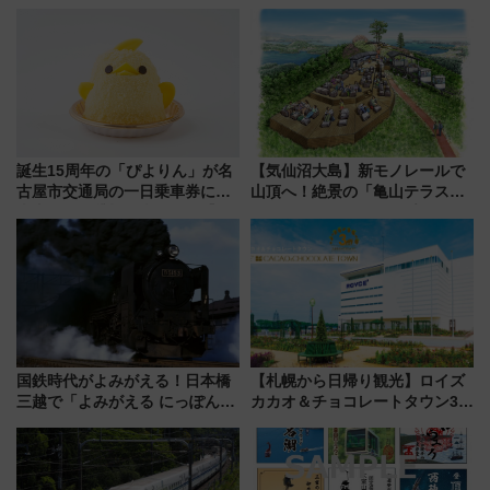
が見頃！新幹線＆無料送迎バス
ドバッグやPCケースも対象の
で都心から約1時間半で夏の絶景
「身の回り品」新サイズ制限
を！
(40×30×20cm)おさらい
誕生15周年の「ぴよりん」が名
【気仙沼大島】新モノレールで
古屋市交通局の一日乗車券に！
山頂へ！絶景の「亀山テラス
東山線では貸切電車も登場【限
360°」が7月19日オープン、休
定1万5000枚】
暇村のお得な日帰りプランも登
場
国鉄時代がよみがえる！日本橋
【札幌から日帰り観光】ロイズ
三越で「よみがえる にっぽんの
カカオ＆チョコレートタウン3周
鉄道展」7/22-8/3開催、広田尚
年！ 9月は入場料半額やチョコ
敬の名作写真も、駅弁フェスも
詰め放題を開催、ロイズタウン
同時開催！
駅からのアクセスも