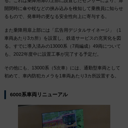
る。これは乗降用扉の上部に設置したセンサーにより、扉
開閉時に傘や杖などの挟み込みを検知して乗務員に知らせ
るもので、発車時の更なる安全性向上に寄与する。
また乗降用扉上部には「広告用デジタルサイネージ」（1
車両あたり3カ所）を設置し、鉄道サービスの充実化を図
る。すでに導入済みの13000系（7両編成）49両について
も、2022年度中に設置工事が完了する予定だ。
その他にも、13000系（5次車）には、通勤型車両として
初めて、車内防犯カメラを1車両あたり3カ所設置する。
6000系車両リニューアル