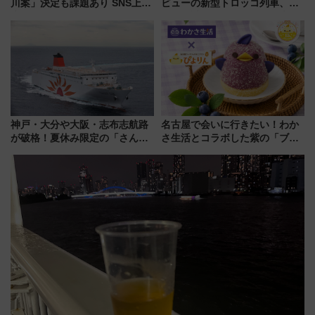
川案」決定も課題あり SNS上の
ビューの新型トロッコ列車、い
声は
よいよ試運転開始へ！現行車両
は2026年で引退
神戸・大分や大阪・志布志航路
名古屋で会いに行きたい！わか
が破格！夏休み限定の「さんふ
さ生活とコラボした紫の「ブル
らわあスペシャルセール」スタ
ーベリーぴよりん」期間限定販
ート 夕朝食ビュッフェ付きで
売
快適な船旅はいかが？