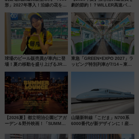
形」2027年導入！沿線の花をイ
劇的節約！？WILLER高速バス
メージしたイエローを採用 車
「1km5円セール」やワンコイン
内は落ち着いたゆとりある空間
温泉の最強ルート 予約期間・
に
対象路線まとめ
球場のビール販売員が車内に登
東急「GREEN×EXPO 2027」ラ
場！夏の移動を盛り上げるJR九
ッピング特別列車が7/14～東
州「ビール新幹線」7月31日・8
横・田園都市・目黒線でデビュ
月7日限定 ソフトバンクホーク
ー！ 注目の編成やデザインまと
スとコラボ
め
【2026夏】都立明治公園ビアガ
山陽新幹線「こだま」N700系
ーデン＆野外映画！「SUMMER
6000番代が新デザインに！産学
LOUNGE」のアクセスと上映ス
連携で描く瀬戸内の波模様 運
ケジュール 夜風とビール、映画
用は今冬から