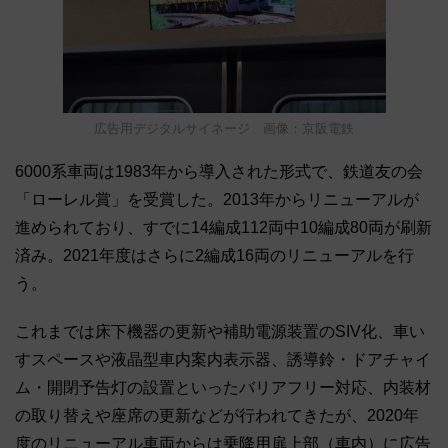
広告用デジタルサイネージ 画像：京阪電鉄
6000系車両は1983年から導入された形式で、鉄道友の会
「ローレル賞」を受賞した。2013年からリニューアルが
進められており、すでに14編成112両中10編成80両が刷新
済み。2021年度はさらに2編成16両のリニューアルを行
う。
これまでは床下機器の更新や補助電源装置のSIV化、車い
すスペースや液晶型車内案内表示器、誘導鈴・ドアチャイ
ム・開閉予告灯の設置といったバリアフリー対応、内装材
の取り替えや座席の更新などが行われてきたが、2020年
度のリニューアル車両からは乗降用扉上部（車内）に広告