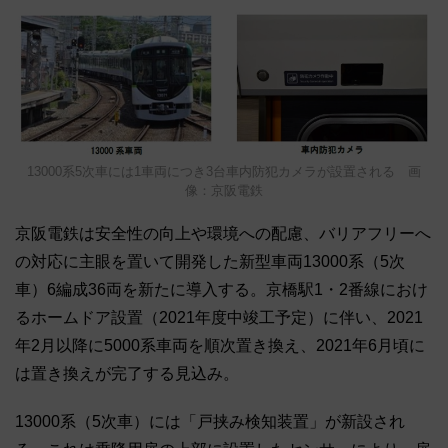
13000系5次車には1車両につき3台車内防犯カメラが設置される 画
像：京阪電鉄
京阪電鉄は安全性の向上や環境への配慮、バリアフリーへ
の対応に主眼を置いて開発した新型車両13000系（5次
車）6編成36両を新たに導入する。京橋駅1・2番線におけ
るホームドア設置（2021年度中竣工予定）に伴い、2021
年2月以降に5000系車両を順次置き換え、2021年6月頃に
は置き換えが完了する見込み。
13000系（5次車）には「戸挟み検知装置」が新設され