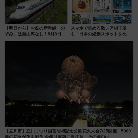
【明日から】お盆の新幹線「の
スマホで集める激レアNFT版
ぞみ」は自由席なし！8月8日午
も！日本の絶景スポットをめぐ
前はほぼ満席…でも数時間ズラ
って集める「索道印(さくどうい
せば空きが見つかることも 混
ん)」企画がスタート
雑避ける「空席」探しのコツ
【立川市】立川まつり国営昭和記念公園花火大会7/25開催！5000
発の花火が夜を彩る 今年は混雑に要注意、その理由は