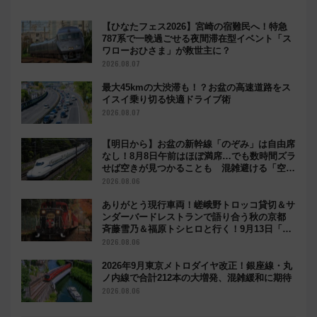
【ひなたフェス2026】宮崎の宿難民へ！特急
787系で一晩過ごせる夜間滞在型イベント「ス
ワローおひさま」が救世主に？
2026.08.07
最大45kmの大渋滞も！？お盆の高速道路をス
イスイ乗り切る快適ドライブ術
2026.08.07
【明日から】お盆の新幹線「のぞみ」は自由席
なし！8月8日午前はほぼ満席…でも数時間ズラ
せば空きが見つかることも 混雑避ける「空
席」探しのコツ
2026.08.06
ありがとう現行車両！嵯峨野トロッコ貸切＆サ
ンダーバードレストランで語り合う秋の京都
斉藤雪乃＆福原トシヒロと行く！9月13日「京
都の鉄道満喫ツアー」開催
2026.08.06
2026年9月東京メトロダイヤ改正！銀座線・丸
ノ内線で合計212本の大増発、混雑緩和に期待
2026.08.06