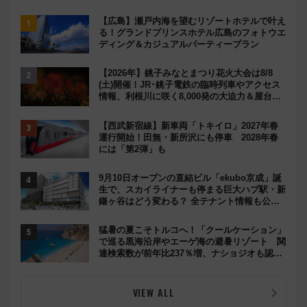
【広島】瀬戸内海を望むリゾートホテルで叶え
る！グランドプリンスホテル広島のフォトウエ
ディング＆カジュアルパーティープラン
【2026年】銚子みなとまつり花火大会は8/8
(土)開催！JR･銚子電鉄の臨時列車やアクセス
情報、利根川に咲く8,000発の大迫力＆屋台を
満喫
【西武新宿線】新車両「トキイロ」2027年春
運行開始！田無・新所沢にも停車 2028年春
には「第2弾」も
9月10日オープンの直結ビル「ekubo京成」誕
生で、スカイライナーも停まる巨大ハブ駅・新
鎌ヶ谷はどう変わる？ 全テナント情報も公
開！
猛暑の夏こそトルコへ！「クールケーション」
で巡る黒海沿岸やエーゲ海の避暑リゾート 関
連検索数が前年比237％増、ナショジオも認め
る『2026年に訪れるべき世界の旅先』
VIEW ALL