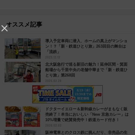
オススメ記事
導入予定車両に潜入、ホームの真上がマンショ
ン！？「新・鉄道ひとり旅」263回目の舞台は
「流鉄」
2025.12.12
北大阪急行で巡る新旧の魅力！延伸区間・箕面
船場から千里中央の老舗中華まで「新・鉄道ひ
とり旅」第268回
2026.02.28
ドクターイエロー＆新幹線カレーがまもなく販
売終了！本当においしい「New 京急カレー」は
10%増量で絶賛発売中！鉄道カード付き！
2026.02.02
阪神電車とのクロス鉄に挑んだり、非売品の生