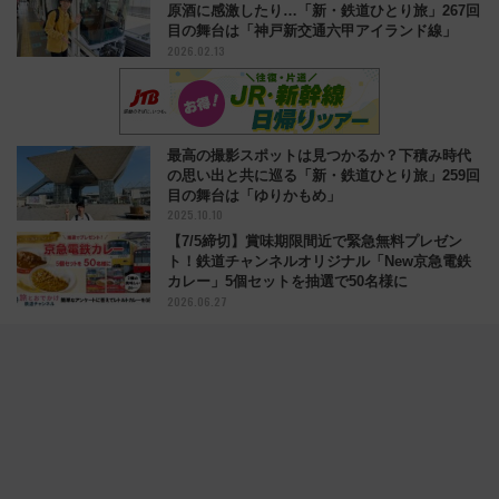
原酒に感激したり…「新・鉄道ひとり旅」267回
目の舞台は「神戸新交通六甲アイランド線」
2026.02.13
最高の撮影スポットは見つかるか？下積み時代
の思い出と共に巡る「新・鉄道ひとり旅」259回
目の舞台は「ゆりかもめ」
2025.10.10
【7/5締切】賞味期限間近で緊急無料プレゼン
ト！鉄道チャンネルオリジナル「New京急電鉄
カレー」5個セットを抽選で50名様に
2026.06.27