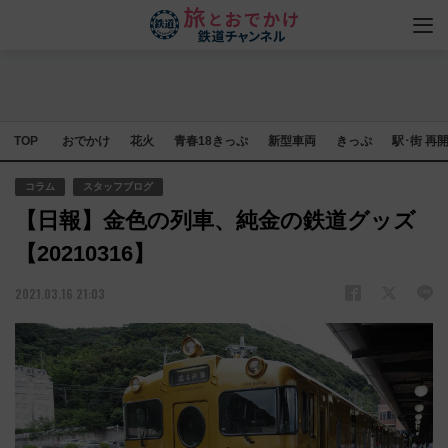
TOP
おでかけ
花火
青春18きっぷ
新型車両
きっぷ
駅･街 再
コラム
スタッフブログ
【日報】金色の列車、純金の鉄道グッズ
【20210316】
2021.03.16 21:03