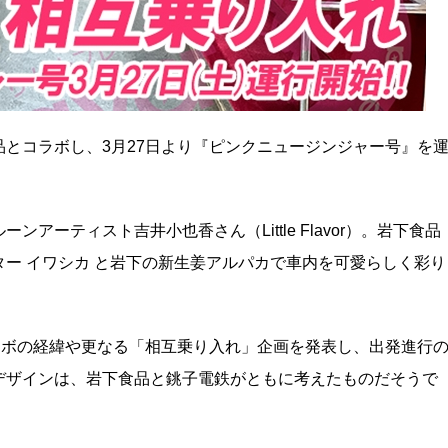
とコラボし、3月27日より『ピンクニュージンジャー号』を
ーティスト吉井小也香さん（Little Flavor）。岩下食品
ー イワシカ と岩下の新生姜アルパカで車内を可愛らしく彩り
ラボの経緯や更なる「相互乗り入れ」企画を発表し、出発進行
デザインは、岩下食品と銚子電鉄がともに考えたものだそうで