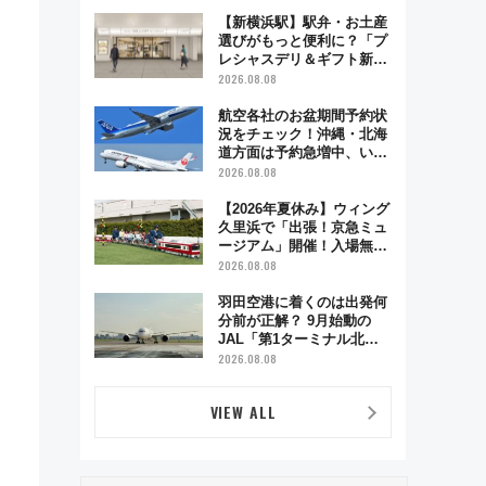
で味わう近江牛や伝統文化
の特別コラボ
【新横浜駅】駅弁・お土産
選びがもっと便利に？「プ
レシャスデリ＆ギフト新横
浜」がオープン 場所や営
2026.08.08
業時間・限定弁当を紹介
航空各社のお盆期間予約状
況をチェック！沖縄・北海
道方面は予約急増中、いま
から狙うべき日は？
2026.08.08
【2026年夏休み】ウィング
久里浜で「出張！京急ミュ
ージアム」開催！入場無料
でスタンプラリーや子ども
2026.08.08
制服撮影も
羽田空港に着くのは出発何
分前が正解？ 9月始動の
JAL「第1ターミナル北側
サテライト」は徒歩1キロ
2026.08.08
超え！ 知っておきたい変更
点まとめ
VIEW ALL