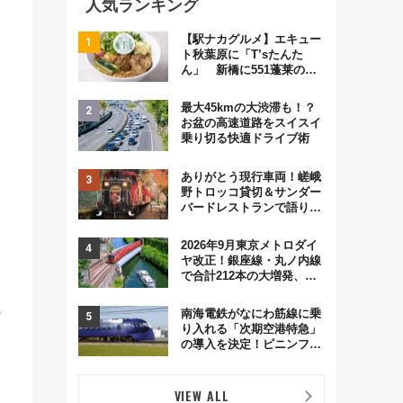
人気ランキング
【駅ナカグルメ】エキュー
ト秋葉原に「T’sたんた
ん」 新橋に551蓬莱の
DNAを継ぐ「東京豚饅」、
オムライス専門店「肉とた
最大45kmの大渋滞も！？
まご」新グルメ続々登場！
お盆の高速道路をスイスイ
運
【2026年8月】
乗り切る快適ドライブ術
ありがとう現行車両！嵯峨
野トロッコ貸切＆サンダー
バードレストランで語り合
う秋の京都 斉藤雪乃＆福
原トシヒロと行く！9月13
2026年9月東京メトロダイ
日「京都の鉄道満喫ツア
ヤ改正！銀座線・丸ノ内線
ー」開催
で合計212本の大増発、混
雑緩和に期待
の
南海電鉄がなにわ筋線に乗
り入れる「次期空港特急」
の導入を決定！ピニンファ
リーナによる日本初の鉄道
デザイン
VIEW ALL