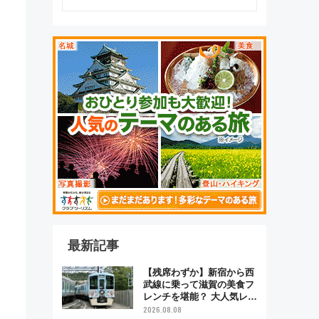
最新記事
【残席わずか】新宿から西
武線に乗って滋賀の美食フ
レンチを堪能？ 大人気レス
トラン列車「52席の至福」
2026.08.08