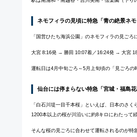
駅は南浦和・南越谷・吉川美南・偕楽園（下り
ネモフィラの見頃に特急「青の絶景ネモ
「国営ひたち海浜公園」のネモフィラの見ごろ
大宮 8:16発 → 勝田 10:07着／16:24発 
運転日は4月中旬ごろ～5月上旬頃の「見ごろの
仙台には停まらない特急「宮城・福島花
「白石川堤一目千本桜」といえば、日本のさくら
1200本以上の桜が川沿いに約8キロにわたって
そんな桜の見ごろに合わせて運転されるのが特急