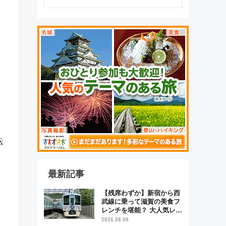
転
最新記事
【残席わずか】新宿から西
武線に乗って滋賀の美食フ
レンチを堪能？ 大人気レス
トラン列車「52席の至福」
2026.08.08