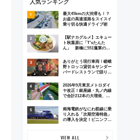
人気ランキング
最大45kmの大渋滞も！？
お盆の高速道路をスイスイ
乗り切る快適ドライブ術
【駅ナカグルメ】エキュー
ト秋葉原に「T’sたんた
ん」 新橋に551蓬莱の
DNAを継ぐ「東京豚饅」、
オムライス専門店「肉とた
ありがとう現行車両！嵯峨
まご」新グルメ続々登場！
野トロッコ貸切＆サンダー
【2026年8月】
バードレストランで語り合
う秋の京都 斉藤雪乃＆福
原トシヒロと行く！9月13
2026年9月東京メトロダイ
日「京都の鉄道満喫ツア
ヤ改正！銀座線・丸ノ内線
ー」開催
で合計212本の大増発、混
雑緩和に期待
南海電鉄がなにわ筋線に乗
り入れる「次期空港特急」
の導入を決定！ピニンファ
リーナによる日本初の鉄道
デザイン
VIEW ALL