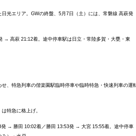
日光エリア。GWの終盤、5月7日（土）には、常磐線 高萩発
8:07発 → 高萩 21:12着。途中停車駅は日立・常陸多賀・大甕・東
わせ、特急列車の偕楽園駅臨時停車や臨時特急・快速列車の運
」は特急に格上げ。
 勝田 10:02着／勝田 13:53発 → 大宮 15:55着。途中停車