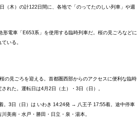
月30日（木）の計122日間に、各地で「のってたのしい列車」や週
急形電車「E653系」を使用する臨時列車だ。桜の見ごろなどに
れている。
に桜の見ごろを迎える。首都圏西部からのアクセスに便利な臨時
された。運転日は4月2日（土）・3日（日）。
36着。3日（日）は いわき 14:24発 → 八王子 17:55着。途中停車
吉川美南・水戸・勝田・日立・泉・湯本。