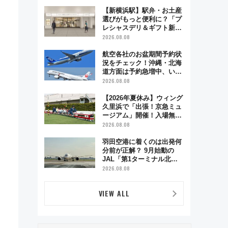
で味わう近江牛や伝統文化
の特別コラボ
【新横浜駅】駅弁・お土産
選びがもっと便利に？「プ
レシャスデリ＆ギフト新横
浜」がオープン 場所や営
2026.08.08
業時間・限定弁当を紹介
航空各社のお盆期間予約状
況をチェック！沖縄・北海
道方面は予約急増中、いま
から狙うべき日は？
2026.08.08
【2026年夏休み】ウィング
久里浜で「出張！京急ミュ
ージアム」開催！入場無料
でスタンプラリーや子ども
2026.08.08
制服撮影も
羽田空港に着くのは出発何
分前が正解？ 9月始動の
JAL「第1ターミナル北側
サテライト」は徒歩1キロ
2026.08.08
超え！ 知っておきたい変更
点まとめ
VIEW ALL