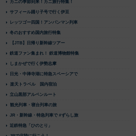
カニの季節到来！カニ旅行特集！
サフィール踊り子号で行く伊豆
レッツゴー四国！アンパンマン列車
冬のおすすめ国内旅行特集
【JTB】日帰り新幹線ツアー
鉄道ファン集まれ！ 鉄道博物館特集
しまかぜで行く伊勢志摩
日光・中禅寺湖に特急スペーシアで
楽天トラベル 国内宿泊
立山黒部アルペンルート
観光列車・寝台列車の旅
JR・新幹線・特急列車で #ずらし旅
近鉄特急「ひのとり」
JRで北陸に行こう！