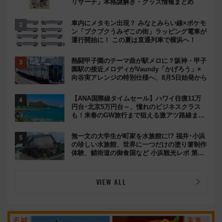
リサーチ」本格謎解き・グッズ情報まとめ
車内にメタモン出現？ みなとみらい線×ポケモ
ン「ブクブクうみぞこの街」ラッピング電車が
運行開始に！ この夏は直通列車で横浜へ！
熱闘甲子園のテーマ曲が駅メロに？阪神・甲子
園駅の接近メロディがVaundy「かげろう」×
向谷実アレンジの特別仕様へ、8月5日始発から
【ANA国際線タイムセール】ハワイ往復11万
円台･北京5万円台～、憧れのビジネスクラス
も！来春のGW旅行まで狙える激アツ路線まと
め（8/10まで）
無一文の大学生が町家を水族館に!? 福井･小浜
の珍しい水族館、世界に一つだけの塗り箸制作
体験、鯖街道の御食国など 小浜観光レポ 第2
弾
VIEW ALL