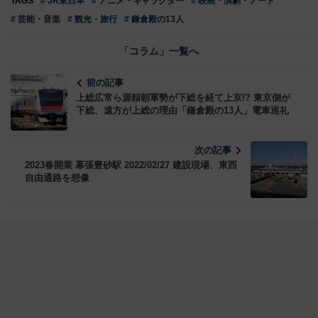
TAGS
# JR東日本
# アニメ・キャラクター
# 映画・演劇・アート
# 芸能・音楽
# 観光・旅行
# 鎌倉殿の13人
「コラム」一覧へ
前の記事
上総広常ら源頼朝軍勢が下総を経て上京!? 東京側が
下総、遠方が上総の理由「鎌倉殿の13人」電車巡礼
次の記事
2023春開業 幕張豊砂駅 2022/02/27 建設現場、東西
自由通路を想像