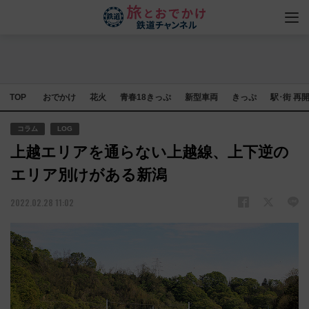
TOP
おでかけ
花火
青春18きっぷ
新型車両
きっぷ
駅･街 再
コラム
LOG
上越エリアを通らない上越線、上下逆の
エリア別けがある新潟
2022.02.28 11:02