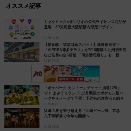
オススメ記事
ミャクミャク×サンリオの公式ライセンス商品が
登場 JR東海新大阪駅構内限定デザイン
2025.09.03
【博多駅・筑紫口新スポット】新幹線高架下
「VIERRA博多テラス」が9/18開業！九州初出店
など注目の全6店舗 「博多活憩通り」も一新
2026.07.30
「ポケパーク カントー」チケット抽選12/8ま
で！ よみうりランドに2月開業のポケモン新パ
ークをイメージで予習！予約時の注意点も紹介
2025.11.25
猛暑の夏を乗り越える「川崎ビール祭」京急・
八丁畷駅前で今年も開催へ
2025.08.20