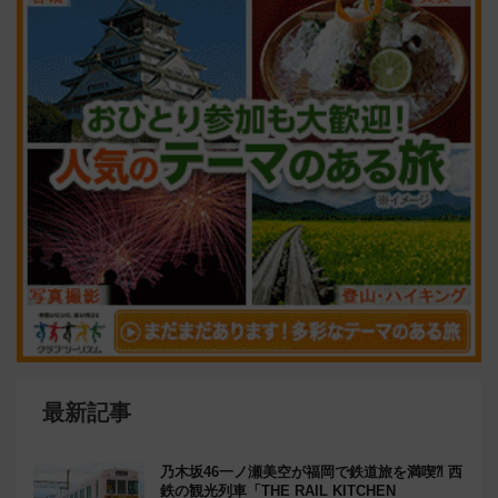
最新記事
乃木坂46一ノ瀬美空が福岡で鉄道旅を満喫⁈ 西
鉄の観光列車「THE RAIL KITCHEN