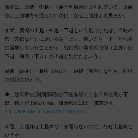
新潟は、上越・中越・下越と地域が別けられていて、上越
線は上越地方を通らないのに、なぜ上越線と名乗るか。
まず、新潟の上越・中越・下越という別けかたは、当時の
都（京都など）に近い方を「上」、遠い方を「下」と地名
に追加していたことから、縦に長い新潟の北側（上方）が
下越、南側（下方）が上越と別けたという。
越前（福井）・越中（富山）・越後（新潟）なども、同様
の付記のひとつ。
◆上総広常ら源頼朝軍勢が下総を経て上京!? 東京側が下
総、遠方が上総の理由「鎌倉殿の13人」電車巡礼
https://tetsudo-ch.com/12201589.html
本題、上越線は上越エリアを通らないのに、なぜ上越線と
いうか。