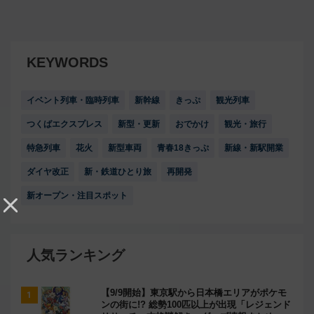
KEYWORDS
イベント列車・臨時列車
新幹線
きっぷ
観光列車
つくばエクスプレス
新型・更新
おでかけ
観光・旅行
特急列車
花火
新型車両
青春18きっぷ
新線・新駅開業
ダイヤ改正
新・鉄道ひとり旅
再開発
新オープン・注目スポット
人気ランキング
【9/9開始】東京駅から日本橋エリアがポケモ
ンの街に!? 総勢100匹以上が出現「レジェンド