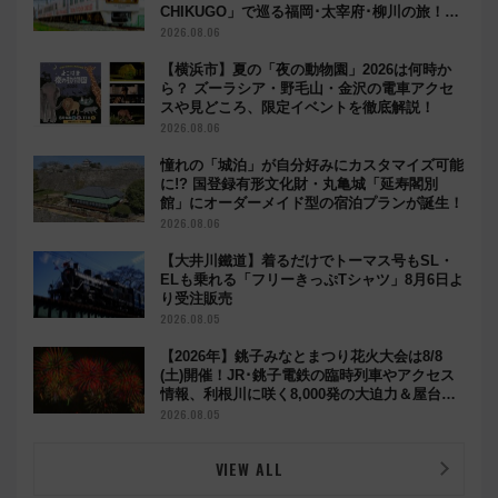
CHIKUGO」で巡る福岡･太宰府･柳川の旅！
YouTubeが公開に
2026.08.06
【横浜市】夏の「夜の動物園」2026は何時か
ら？ ズーラシア・野毛山・金沢の電車アクセ
スや見どころ、限定イベントを徹底解説！
2026.08.06
憧れの「城泊」が自分好みにカスタマイズ可能
に!? 国登録有形文化財・丸亀城「延寿閣別
館」にオーダーメイド型の宿泊プランが誕生！
2026.08.06
【大井川鐵道】着るだけでトーマス号もSL・
ELも乗れる「フリーきっぷTシャツ」8月6日よ
り受注販売
2026.08.05
【2026年】銚子みなとまつり花火大会は8/8
(土)開催！JR･銚子電鉄の臨時列車やアクセス
情報、利根川に咲く8,000発の大迫力＆屋台を
満喫
2026.08.05
VIEW ALL