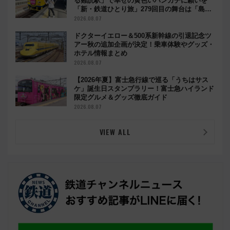
る難読駅」で幸せの黄色いハンカチに願いを
「新・鉄道ひとり旅」279回目の舞台は「島原
鉄道」
2026.08.07
ドクターイエロー＆500系新幹線の引退記念ツ
アー秋の追加企画が決定！乗車体験やグッズ・
ホテル情報まとめ
2026.08.07
【2026年夏】富士急行線で巡る「うちはサス
ケ」誕生日スタンプラリー！富士急ハイランド
限定グルメ＆グッズ徹底ガイド
2026.08.07
VIEW ALL