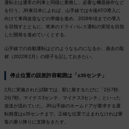
運転士は通常の列車と同様に乗務し、必要な機器操作など
を行う。JR東日本によれば、山手線では今後ATO導入に
向けて車両改造などの準備を進め、2028年頃までの導入
を目指すとともに、将来のドライバレス運転の実現を目指
した開発を進めていくとする。
山手線での自動運転はどのようなものになるか。過去の取
材（2022年2月）の様子を記しておきたい。
停止位置の誤差許容範囲は「±35センチ」
2月に実施された試験では、駅に着するたびに「2分7秒、
2分7秒。マイナス3センチ、マイナス3センチ」といった
放送が流れていた。JR山手線のホームドアが要求する運
転精度は±35センチまで。正確な位置で止まれなければ乗
客の乗り降りに支障をきたす。