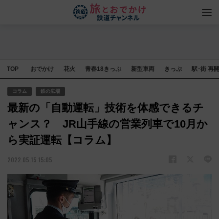
TOP
おでかけ
花火
青春18きっぷ
新型車両
きっぷ
駅･街 再
コラム
鉄の広場
最新の「自動運転」技術を体感できるチ
ャンス？ JR山手線の営業列車で10月か
ら実証運転【コラム】
2022.05.15 15:05