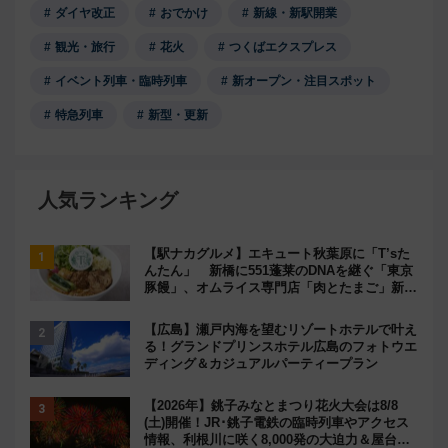
ダイヤ改正
おでかけ
新線・新駅開業
観光・旅行
花火
つくばエクスプレス
イベント列車・臨時列車
新オープン・注目スポット
特急列車
新型・更新
人気ランキング
【駅ナカグルメ】エキュート秋葉原に「T’sた
んたん」 新橋に551蓬莱のDNAを継ぐ「東京
豚饅」、オムライス専門店「肉とたまご」新グ
ルメ続々登場！【2026年8月】
【広島】瀬戸内海を望むリゾートホテルで叶え
る！グランドプリンスホテル広島のフォトウエ
ディング＆カジュアルパーティープラン
【2026年】銚子みなとまつり花火大会は8/8
(土)開催！JR･銚子電鉄の臨時列車やアクセス
情報、利根川に咲く8,000発の大迫力＆屋台を