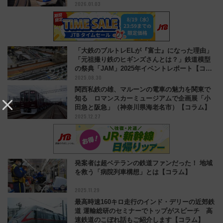
2026.01.03
「大鉄のブルトレELが『富士』になった理由」
「元祖撮り鉄のヒギンズさんとは？」鉄道模型
の祭典「JAM」2025年イベントレポート【コラ
2025.08.30
ム】
関西私鉄の雄、マルーンの電車の魅力を関東で
知る ロマンスカーミュージアムで企画展「小
田急と阪急」（神奈川県海老名市）【コラム】
2025.12.27
発案者は超ベテランの鉄道ファンだった！ 地域
を救う「病院列車構想」とは【コラム】
2025.11.29
最高時速160キロ走行のインド・デリーの近郊鉄
道 運輸総研のセミナーでトップがスピーチ 高
速鉄道のこぼれ話もご紹介します【コラム】