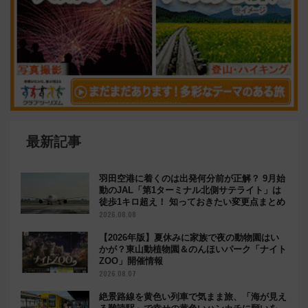
最新記事
羽田空港に着くのは出発何分前が正解？ 9月始
動のJAL「第1ターミナル北側サテライト」は
徒歩1キロ超え！ 知っておきたい変更点まとめ
2026.08.08
【2026年版】夏休みに家族で夜の動物園はい
かが？東山動植物園＆のんほいパーク「ナイト
ZOO」開催情報
2026.08.07
絶景路線を黄色い列車で気まま旅、「海が見え